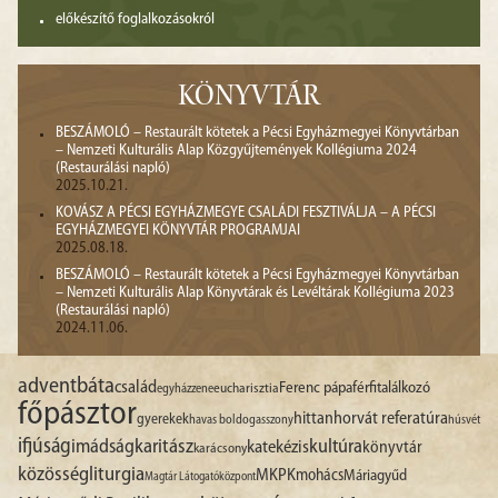
előkészítő foglalkozásokról
KÖNYVTÁR
BESZÁMOLÓ – Restaurált kötetek a Pécsi Egyházmegyei Könyvtárban
– Nemzeti Kulturális Alap Közgyűjtemények Kollégiuma 2024
(Restaurálási napló)
2025.10.21.
KOVÁSZ A PÉCSI EGYHÁZMEGYE CSALÁDI FESZTIVÁLJA – A PÉCSI
EGYHÁZMEGYEI KÖNYVTÁR PROGRAMJAI
2025.08.18.
BESZÁMOLÓ – Restaurált kötetek a Pécsi Egyházmegyei Könyvtárban
– Nemzeti Kulturális Alap Könyvtárak és Levéltárak Kollégiuma 2023
(Restaurálási napló)
2024.11.06.
advent
báta
család
Ferenc pápa
férfitalálkozó
egyházzene
eucharisztia
főpásztor
hittan
horvát referatúra
gyerekek
havas boldogasszony
húsvét
ifjúság
imádság
karitász
kultúra
katekézis
könyvtár
karácsony
liturgia
közösség
MKPK
mohács
Máriagyűd
Magtár Látogatóközpont