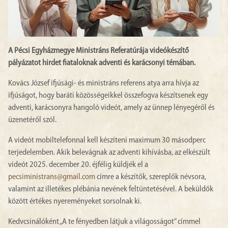
A Pécsi Egyházmegye Ministráns Referatúrája videókészítő
pályázatot hirdet fiataloknak adventi és karácsonyi témában.
Kovács József ifjúsági- és ministráns referens atya arra hívja az
ifjúságot, hogy baráti közösségeikkel összefogva készítsenek egy
adventi, karácsonyra hangoló videót, amely az ünnep lényegéről és
üzenetéről szól.
A videót mobiltelefonnal kell készíteni maximum 30 másodperc
terjedelemben. Akik belevágnak az adventi kihívásba, az elkészült
videót 2025. december 20. éjfélig küldjék el a
pecsiministrans@gmail.com
címre a készítők, szereplők névsora,
valamint az illetékes plébánia nevének feltüntetésével. A beküldők
között értékes nyereményeket sorsolnak ki.
Kedvcsinálóként „A te fényedben látjuk a világosságot” címmel