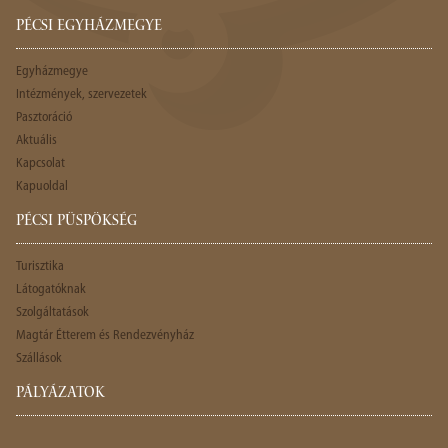
PÉCSI EGYHÁZMEGYE
Egyházmegye
Intézmények, szervezetek
Pasztoráció
Aktuális
Kapcsolat
Kapuoldal
PÉCSI PÜSPÖKSÉG
Turisztika
Látogatóknak
Szolgáltatások
Magtár Étterem és Rendezvényház
Szállások
PÁLYÁZATOK