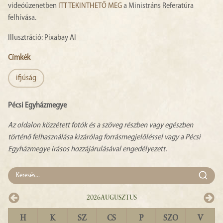
videóüzenetben
ITT TEKINTHETŐ MEG
a Ministráns Referatúra
felhívása.
Illusztráció: Pixabay AI
Címkék
ifjúság
Pécsi Egyházmegye
Az oldalon közzétett fotók és a szöveg részben vagy egészben
történő felhasználása kizárólag forrásmegjelöléssel vagy a Pécsi
Egyházmegye írásos hozzájárulásával engedélyezett.
2026
Augusztus
H
K
SZ
CS
P
SZO
V