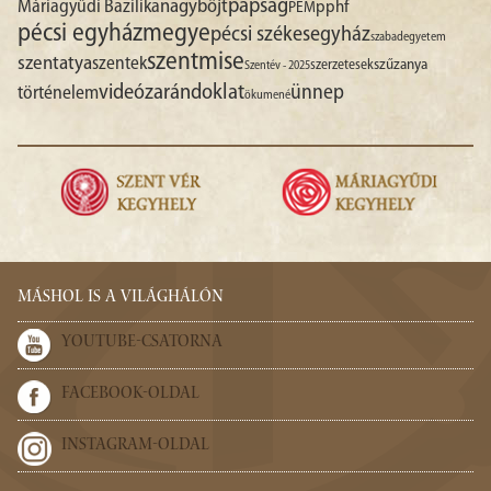
papság
nagyböjt
Máriagyűdi Bazilika
pphf
PEM
pécsi egyházmegye
pécsi székesegyház
szabadegyetem
szentmise
szentatya
szentek
szűzanya
szerzetesek
Szentév - 2025
videó
zarándoklat
ünnep
történelem
ökumené
MÁSHOL IS A VILÁGHÁLÓN
YOUTUBE-CSATORNA
FACEBOOK-OLDAL
INSTAGRAM-OLDAL