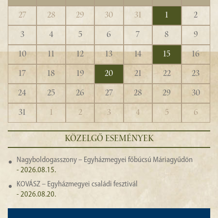
27
28
29
30
31
1
2
3
4
5
6
7
8
9
10
11
12
13
14
15
16
17
18
19
20
21
22
23
24
25
26
27
28
29
30
31
1
2
3
4
5
6
KÖZELGŐ ESEMÉNYEK
Nagyboldogasszony – Egyházmegyei főbúcsú Máriagyűdön
- 2026.08.15.
KOVÁSZ – Egyházmegyei családi fesztivál
- 2026.08.20.