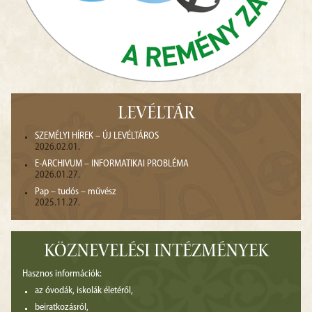
LEVÉLTÁR
SZEMÉLYI HÍREK – ÚJ LEVÉLTÁROS
2026.02.01.
E-ARCHIVUM – INFORMATIKAI PROBLÉMA
2026.01.27.
Pap – tudós – művész
2025.11.27.
KÖZNEVELÉSI INTÉZMÉNYEK
Hasznos információk:
az óvodák, iskolák életéről,
beiratkozásról,