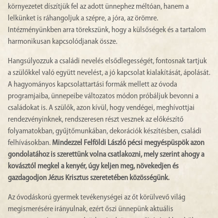
környezetet díszítjük fel az adott ünnephez méltóan, hanem a
lelkünket is ráhangoljuk a szépre, a jóra, az örömre.
Intézményünkben arra törekszünk, hogy a külsőségek és a tartalom
harmonikusan kapcsolódjanak össze.
Hangsúlyozzuk a családi nevelés elsődlegességét, fontosnak tartjuk
a szülőkkel való együtt nevelést, a jó kapcsolat kialakítását, ápolását.
A hagyományos kapcsolattartási formák mellett az óvoda
programjaiba, ünnepeibe változatos módon próbáljuk bevonni a
családokat is. A szülők, azon kívül, hogy vendégei, meghívottjai
rendezvényinknek, rendszeresen részt vesznek az előkészítő
folyamatokban, gyűjtőmunkában, dekorációk készítésben, családi
felhívásokban.
Mindezzel Felföldi László pécsi megyéspüspök azon
gondolatához is szerettünk volna csatlakozni, mely szerint ahogy a
kovásztól megkel a kenyér, úgy keljen meg, növekedjen és
gazdagodjon Jézus Krisztus szeretetében közösségünk.
Az óvodáskorú gyermek tevékenységei az őt körülvevő világ
megismerésére irányulnak, ezért őszi ünnepünk aktuális