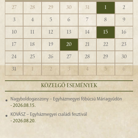
27
28
29
30
31
1
2
3
4
5
6
7
8
9
10
11
12
13
14
15
16
17
18
19
20
21
22
23
24
25
26
27
28
29
30
31
1
2
3
4
5
6
KÖZELGŐ ESEMÉNYEK
Nagyboldogasszony – Egyházmegyei főbúcsú Máriagyűdön
- 2026.08.15.
KOVÁSZ – Egyházmegyei családi fesztivál
- 2026.08.20.