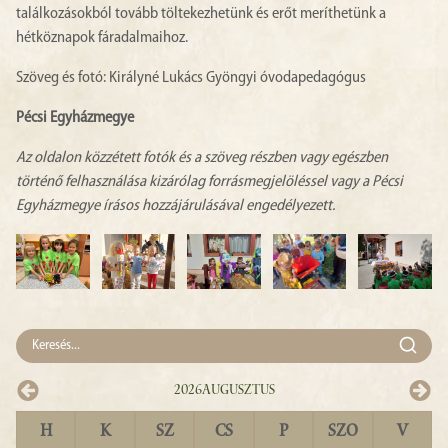
találkozásokból tovább töltekezhetünk és erőt meríthetünk a
hétköznapok fáradalmaihoz.
Szöveg és fotó: Királyné Lukács Gyöngyi óvodapedagógus
Pécsi Egyházmegye
Az oldalon közzétett fotók és a szöveg részben vagy egészben
történő felhasználása kizárólag forrásmegjelöléssel vagy a Pécsi
Egyházmegye írásos hozzájárulásával engedélyezett.
2026
Augusztus
H
K
SZ
CS
P
SZO
V