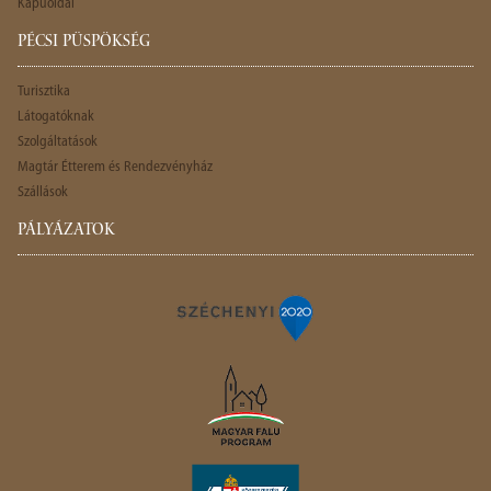
Kapuoldal
PÉCSI PÜSPÖKSÉG
Turisztika
Látogatóknak
Szolgáltatások
Magtár Étterem és Rendezvényház
Szállások
PÁLYÁZATOK