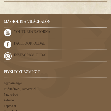
MÁSHOL IS A VILÁGHÁLÓN
YOUTUBE-CSATORNA
FACEBOOK-OLDAL
INSTAGRAM-OLDAL
PÉCSI EGYHÁZMEGYE
Egyházmegye
Intézmények, szervezetek
Pasztoráció
Aktuális
Kapcsolat