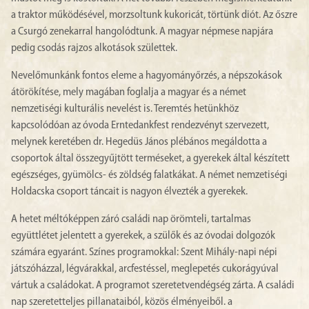
a traktor működésével, morzsoltunk kukoricát, törtünk diót. Az őszre
a Csurgó zenekarral hangolódtunk. A magyar népmese napjára
pedig csodás rajzos alkotások születtek.
Nevelőmunkánk fontos eleme a hagyományőrzés, a népszokások
átörökítése, mely magában foglalja a magyar és a német
nemzetiségi kulturális nevelést is. Teremtés hetünkhöz
kapcsolódóan az óvoda Erntedankfest rendezvényt szervezett,
melynek keretében dr. Hegedüs János plébános megáldotta a
csoportok által összegyűjtött terméseket, a gyerekek által készített
egészséges, gyümölcs- és zöldség falatkákat. A német nemzetiségi
Holdacska csoport táncait is nagyon élvezték a gyerekek.
A hetet méltóképpen záró családi nap örömteli, tartalmas
együttlétet jelentett a gyerekek, a szülők és az óvodai dolgozók
számára egyaránt. Színes programokkal: Szent Mihály-napi népi
játszóházzal, légvárakkal, arcfestéssel, meglepetés cukorágyúval
vártuk a családokat. A programot szeretetvendégség zárta. A családi
nap szeretetteljes pillanataiból, közös élményeiből. a