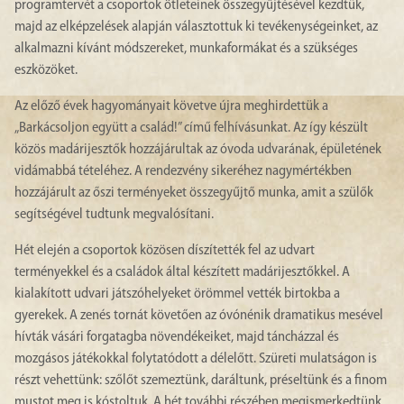
programtervét a csoportok ötleteinek összegyűjtésével kezdtük,
majd az elképzelések alapján választottuk ki tevékenységeinket, az
alkalmazni kívánt módszereket, munkaformákat és a szükséges
eszközöket.
Az előző évek hagyományait követve újra meghirdettük a
„Barkácsoljon együtt a család!” című felhívásunkat. Az így készült
közös madárijesztők hozzájárultak az óvoda udvarának, épületének
vidámabbá tételéhez. A rendezvény sikeréhez nagymértékben
hozzájárult az őszi terményeket összegyűjtő munka, amit a szülők
segítségével tudtunk megvalósítani.
Hét elején a csoportok közösen díszítették fel az udvart
terményekkel és a családok által készített madárijesztőkkel. A
kialakított udvari játszóhelyeket örömmel vették birtokba a
gyerekek. A zenés tornát követően az óvónénik dramatikus mesével
hívták vásári forgatagba növendékeiket, majd táncházzal és
mozgásos játékokkal folytatódott a délelőtt. Szüreti mulatságon is
részt vehettünk: szőlőt szemeztünk, daráltunk, préseltünk és a finom
mustot meg is kóstoltuk. A hét további részében megismerkedtünk