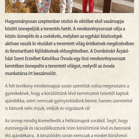
Hagyományosan szeptember utolsó és október első vasárnapja
között ünnepeljük a teremtés hetét. A rendezvénysorozat célja a
közös ünneplés és a cselekvés, melyben az egyházi közösségek
aktívan veszik ki részüket a teremtett világ értékeinek megőrzésében
és fenntartható fejlődésének elősegítésében. A Dombóvári Árpád-
házi Szent Erzsébet Katolikus Óvoda egy őszi rendezvénysorozat
keretében ünnepelte a teremtett világot, melyről az óvoda
munkatársa írt beszámolót.
A hét tevékeny mindennapjai során szerettük volna megmutatni a
gyerekeknek, hogy a körülöttünk lévő természetet Istentől kaptuk
ajándékba, ezért nemcsak gyönyörködünk benne, hanem szeretettel
is bánunk vele: óvjuk, védjük és vigyázunk rá!
Az ünnep mindig kiemelkedik a hétköznapok sorából. Segít, hogy
észrevegyük és rácsodálkozzunk Isten körülöttünk lévő és bennünk
élő ajándékaira. A készülődés során nemcsak a minket körülvevő