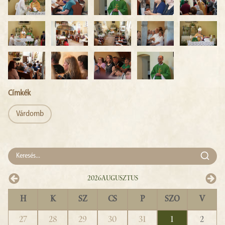
Címkék
Várdomb
2026
Augusztus
H
K
SZ
CS
P
SZO
V
27
28
29
30
31
1
2