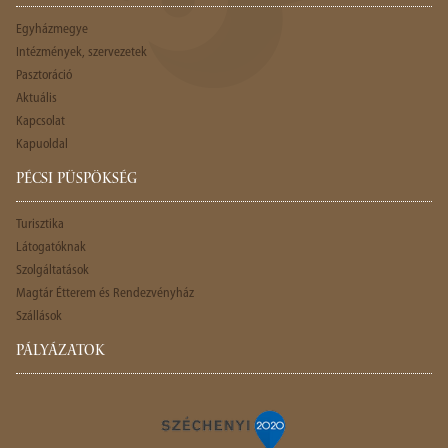
Egyházmegye
Intézmények, szervezetek
Pasztoráció
Aktuális
Kapcsolat
Kapuoldal
PÉCSI PÜSPÖKSÉG
Turisztika
Látogatóknak
Szolgáltatások
Magtár Étterem és Rendezvényház
Szállások
PÁLYÁZATOK