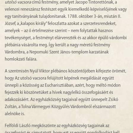
utolsó vacsora
című festmény, amelyet Jacopo Tintorettónak, a
velencei reneszánsz festészet egyik kiemelkedő képviselőjének vagy
egy tanítványának tulajdonítanak. 1788. október 3-án, miután II.
József, a „kalapos király” feloszlatta azokat a szerzetesrendeket,
amelyek – az ő értelmezése szerint – nem folytattak hasznos
tevékenységet, a festményt elárverezték és az akkor épülő várdombi
plébánia vásárolta meg. Így került a nagy méretű festmény
Várdombra, a Nepomuki Szent János-templom karzatának
homlokzati falára.
A szentmisén Nyúl Viktor plébános köszöntőjében kifejezte örömét,
hogy Az utolsó vacsora felújított képének megáldását együtt
ünnepli a közösség az Eucharisztiában, azért, hogy méltó módon
fejezzék ki köszönetüket a hívek nagylelkű összefogásáért és
adakozásáért. Az egyházközség tagjaival együtt ünnepelt Zsikó
Zoltán, a Tolna Vármegyei Közgyűlés Várdombról elszármazott
alelnöke is.
Felföldi László megköszönte az egyházközség tagjainak az