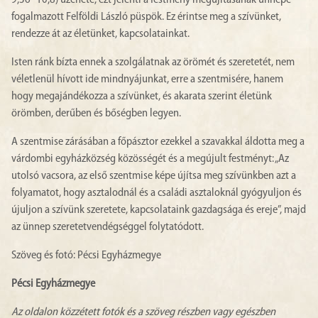
9,36–10,8) üzenete, ezt jelenti a festmény megújításának ünnepe –
fogalmazott Felföldi László püspök. Ez érintse meg a szívünket,
rendezze át az életünket, kapcsolatainkat.
Isten ránk bízta ennek a szolgálatnak az örömét és szeretetét, nem
véletlenül hívott ide mindnyájunkat, erre a szentmisére, hanem
hogy megajándékozza a szívünket, és akarata szerint életünk
örömben, derűben és bőségben legyen.
A szentmise zárásában a főpásztor ezekkel a szavakkal áldotta meg a
várdombi egyházközség közösségét és a megújult festményt: „Az
utolsó vacsora, az első szentmise képe újítsa meg szívünkben azt a
folyamatot, hogy asztalodnál és a családi asztaloknál gyógyuljon és
újuljon a szívünk szeretete, kapcsolataink gazdagsága és ereje”, majd
az ünnep szeretetvendégséggel folytatódott.
Szöveg és fotó: Pécsi Egyházmegye
Pécsi Egyházmegye
Az oldalon közzétett fotók és a szöveg részben vagy egészben