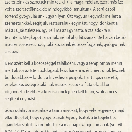
szeretteink és szerettek minket, ki-ki a maga módján, ezért más íze
volt a szeretetüknek, de mindegyikből tanultunk. A sérülésből
történő gyógyulásunk ugyanilyen. Ott vagyunk egymás mellett a
szeretetünkkel, segítjük, restauráljuk egymást, hogy időnként a
másik újjászülessen. Így kell ma az Egyházra, a családokra is
tekinteni. Megkopott a színük, néhol alig látszanak. De ha van belső
mag és közösség, hogy találkozzanak és összefogjanak, gyógyulnak
a sebei.
Nem azért kell a közösséggel találkozni, vagy a templomba menni,
mert akkor az Isten boldogabb lesz, hanem azért, mert önök lesznek
boldogabbak – fordult a hívekhez a püspök. Ha itt igazi szerető,
értékes közösségre találnak mások, köztük a fiatalok, akkor
idejönnek, de ehhez a közösségnek jelen kell lenni, szolgálni és
segíteni egymást.
Jézus odahívta magához a tanítványokat, hogy vele legyenek, majd
elküldte őket, hogy gyógyítsanak. Gyógyítsátok a betegeket és
ajándékozzátok az örömhírt, ez a mai nap evangéliumának (vö. Mt