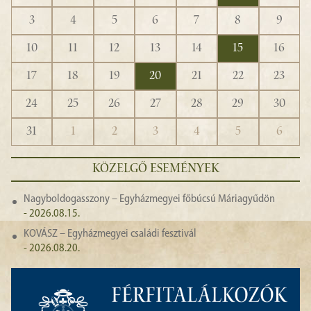
3
4
5
6
7
8
9
10
11
12
13
14
15
16
17
18
19
20
21
22
23
24
25
26
27
28
29
30
31
1
2
3
4
5
6
KÖZELGŐ ESEMÉNYEK
Nagyboldogasszony – Egyházmegyei főbúcsú Máriagyűdön
- 2026.08.15.
KOVÁSZ – Egyházmegyei családi fesztivál
- 2026.08.20.