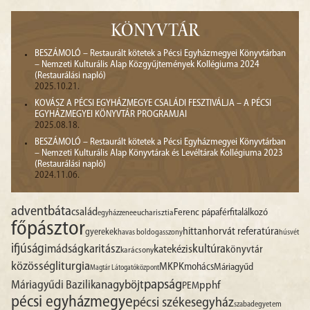
KÖNYVTÁR
BESZÁMOLÓ – Restaurált kötetek a Pécsi Egyházmegyei Könyvtárban
– Nemzeti Kulturális Alap Közgyűjtemények Kollégiuma 2024
(Restaurálási napló)
2025.10.21.
KOVÁSZ A PÉCSI EGYHÁZMEGYE CSALÁDI FESZTIVÁLJA – A PÉCSI
EGYHÁZMEGYEI KÖNYVTÁR PROGRAMJAI
2025.08.18.
BESZÁMOLÓ – Restaurált kötetek a Pécsi Egyházmegyei Könyvtárban
– Nemzeti Kulturális Alap Könyvtárak és Levéltárak Kollégiuma 2023
(Restaurálási napló)
2024.11.06.
advent
báta
család
Ferenc pápa
férfitalálkozó
egyházzene
eucharisztia
főpásztor
hittan
horvát referatúra
gyerekek
havas boldogasszony
húsvét
ifjúság
imádság
karitász
kultúra
katekézis
könyvtár
karácsony
liturgia
közösség
MKPK
mohács
Máriagyűd
Magtár Látogatóközpont
papság
nagyböjt
Máriagyűdi Bazilika
pphf
PEM
pécsi egyházmegye
pécsi székesegyház
szabadegyetem