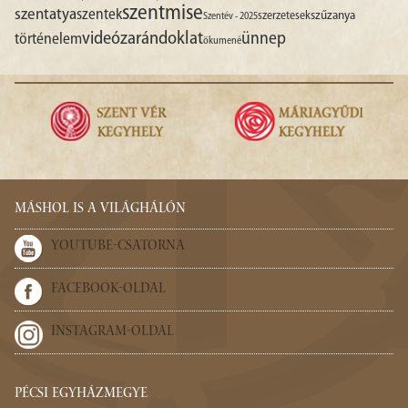
szentmise
szentatya
szentek
szűzanya
szerzetesek
Szentév - 2025
videó
zarándoklat
ünnep
történelem
ökumené
MÁSHOL IS A VILÁGHÁLÓN
YOUTUBE-CSATORNA
FACEBOOK-OLDAL
INSTAGRAM-OLDAL
PÉCSI EGYHÁZMEGYE