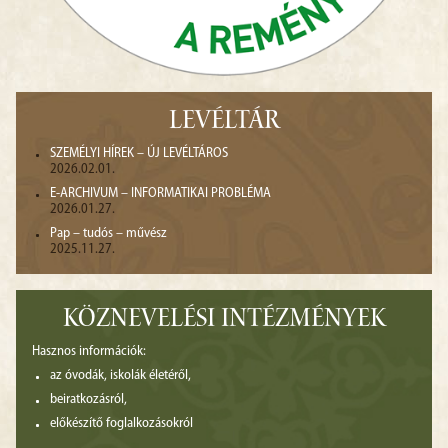
LEVÉLTÁR
SZEMÉLYI HÍREK – ÚJ LEVÉLTÁROS
2026.02.01.
E-ARCHIVUM – INFORMATIKAI PROBLÉMA
2026.01.27.
Pap – tudós – művész
2025.11.27.
KÖZNEVELÉSI INTÉZMÉNYEK
Hasznos információk:
az óvodák, iskolák életéről,
beiratkozásról,
előkészítő foglalkozásokról