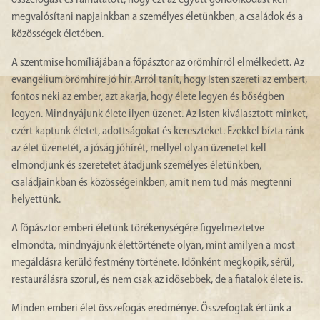
összefogást és rámutatott, hogy ezt az együtt gondolkodást kell
megvalósítani napjainkban a személyes életünkben, a családok és a
közösségek életében.
A szentmise homíliájában a főpásztor az örömhírről elmélkedett. Az
evangélium örömhíre jó hír. Arról tanít, hogy Isten szereti az embert,
fontos neki az ember, azt akarja, hogy élete legyen és bőségben
legyen. Mindnyájunk élete ilyen üzenet. Az Isten kiválasztott minket,
ezért kaptunk életet, adottságokat és kereszteket. Ezekkel bízta ránk
az élet üzenetét, a jóság jóhírét, mellyel olyan üzenetet kell
elmondjunk és szeretetet átadjunk személyes életünkben,
családjainkban és közösségeinkben, amit nem tud más megtenni
helyettünk.
A főpásztor emberi életünk törékenységére figyelmeztetve
elmondta, mindnyájunk élettörténete olyan, mint amilyen a most
megáldásra kerülő festmény története. Időnként megkopik, sérül,
restaurálásra szorul, és nem csak az idősebbek, de a fiatalok élete is.
Minden emberi élet összefogás eredménye. Összefogtak értünk a