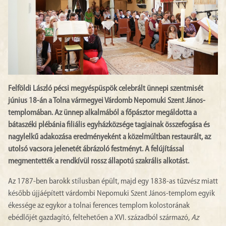
Felföldi László pécsi megyéspüspök celebrált ünnepi szentmisét
június 18-án a Tolna vármegyei Várdomb Nepomuki Szent János-
templomában. Az ünnep alkalmából a főpásztor megáldotta a
bátaszéki plébánia filiális egyházközsége tagjainak összefogása és
nagylelkű adakozása eredményeként a közelmúltban restaurált, az
utolsó vacsora jelenetét ábrázoló festményt. A felújítással
megmentették a rendkívül rossz állapotú szakrális alkotást.
Az 1787-ben barokk stílusban épült, majd egy 1838-as tűzvész miatt
később újjáépített várdombi Nepomuki Szent János-templom egyik
ékessége az egykor a tolnai ferences templom kolostorának
ebédlőjét gazdagító, feltehetően a XVI. századból származó,
Az