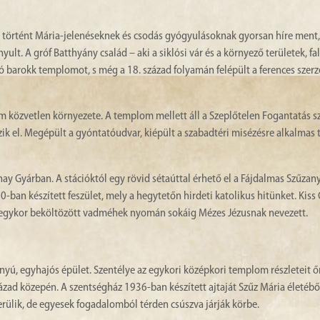
tt történt Mária-jelenéseknek és csodás gyógyulásoknak gyorsan híre ment
. A gróf Batthyány család – aki a siklósi vár és a környező területek, fa
tó barokk templomot, s még a 18. század folyamán felépült a ferences szer
m közvetlen környezete. A templom mellett áll a Szeplőtelen Fogantatás s
ik el. Megépült a gyóntatóudvar, kiépült a szabadtéri misézésre alkalmas t
nay Gyárban. A stációktól egy rövid sétaúttal érhető el a Fájdalmas Szűzan
-ban készített feszület, mely a hegytetőn hirdeti katolikus hitünket. Kiss
 egykor beköltözött vadméhek nyomán sokáig Mézes Jézusnak nevezett.
yú, egyhajós épület. Szentélye az egykori középkori templom részleteit őr
zad közepén. A szentségház 1936-ban készített ajtaját Szűz Mária életébő
erülik, de egyesek fogadalomból térden csúszva járják körbe.