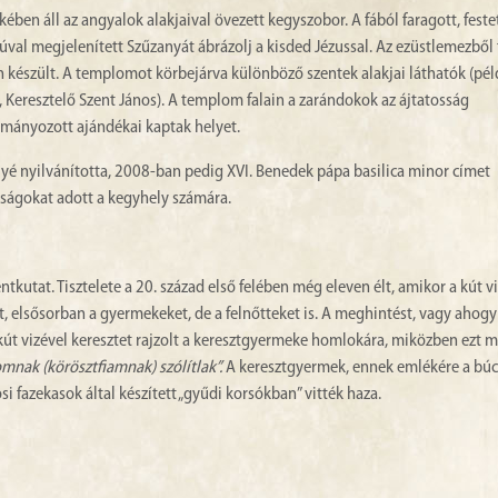
ében áll az angyalok alakjaival övezett kegyszobor. A fából faragott, festet
al megjelenített Szűzanyát ábrázolj a kisded Jézussal. Az ezüstlemezből t
an készült. A templomot körbejárva különböző szentek alakjai láthatók (pél
, Keresztelő Szent János). A templom falain a zarándokok az ájtatosság
ományozott ajándékai kaptak helyet.
lyé nyilvánította, 2008-ban pedig XVI. Benedek pápa basilica minor címet
ágokat adott a kegyhely számára.
utat. Tisztelete a 20. század első felében még eleven élt, amikor a kút v
, elsősorban a gyermekeket, de a felnőtteket is. A meghintést, vagy ahog
a kút vizével keresztet rajzolt a keresztgyermeke homlokára, miközben ezt m
omnak (körösztfiamnak) szólítlak”.
A keresztgyermek, ennek emlékére a bú
si fazekasok által készített „gyűdi korsókban” vitték haza.