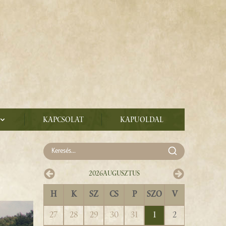
Kapcsolat
Kapuoldal
2026
Augusztus
H
K
SZ
CS
P
SZO
V
27
28
29
30
31
1
2