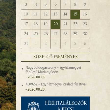
3
4
5
6
7
8
9
10
11
12
13
14
15
16
17
18
19
20
21
22
23
24
25
26
27
28
29
30
31
1
2
3
4
5
6
KÖZELGŐ ESEMÉNYEK
Nagyboldogasszony – Egyházmegyei
főbúcsú Máriagyűdön
- 2026.08.15.
KOVÁSZ – Egyházmegyei családi fesztivál
- 2026.08.20.