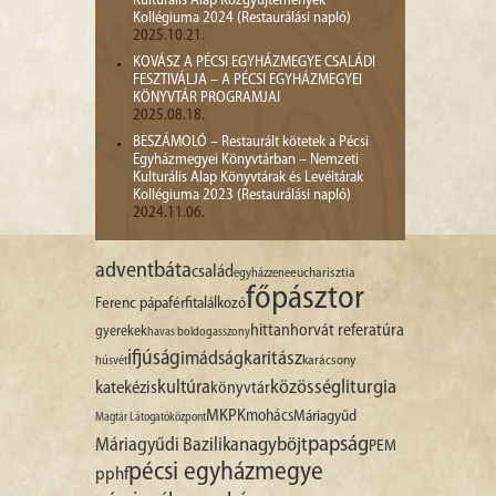
Kulturális Alap Közgyűjtemények
Kollégiuma 2024 (Restaurálási napló)
2025.10.21.
KOVÁSZ A PÉCSI EGYHÁZMEGYE CSALÁDI
FESZTIVÁLJA – A PÉCSI EGYHÁZMEGYEI
KÖNYVTÁR PROGRAMJAI
2025.08.18.
BESZÁMOLÓ – Restaurált kötetek a Pécsi
Egyházmegyei Könyvtárban – Nemzeti
Kulturális Alap Könyvtárak és Levéltárak
Kollégiuma 2023 (Restaurálási napló)
2024.11.06.
advent
báta
család
egyházzene
eucharisztia
főpásztor
Ferenc pápa
férfitalálkozó
hittan
horvát referatúra
gyerekek
havas boldogasszony
ifjúság
imádság
karitász
karácsony
húsvét
liturgia
kultúra
közösség
katekézis
könyvtár
MKPK
mohács
Máriagyűd
Magtár Látogatóközpont
papság
nagyböjt
Máriagyűdi Bazilika
PEM
pécsi egyházmegye
pphf