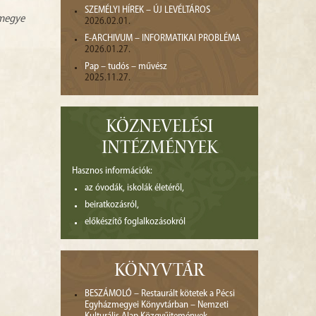
SZEMÉLYI HÍREK – ÚJ LEVÉLTÁROS
zmegye
2026.02.01.
E-ARCHIVUM – INFORMATIKAI PROBLÉMA
2026.01.27.
Pap – tudós – művész
2025.11.27.
KÖZNEVELÉSI
INTÉZMÉNYEK
Hasznos információk:
az óvodák, iskolák életéről,
beiratkozásról,
előkészítő foglalkozásokról
KÖNYVTÁR
BESZÁMOLÓ – Restaurált kötetek a Pécsi
Egyházmegyei Könyvtárban – Nemzeti