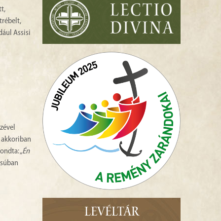
t,
rébelt,
dául Assisi
izével
y akkoriban
ondta: „
Én
csúban
LEVÉLTÁR