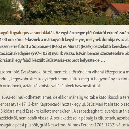
agyűdi gyalogos zarándoklatát
. Az egyházmegye plébániáról érkező zará
4.00 óra körül érkeznek a máriagyűdi kegyhelyre, melynek dombja és az al
zen erre futott a Sopianae-t (Pécs) és Mursát (Eszék) összekötő kereskede
odásának idejére (997-1038) nyúlik vissza. István bencés szerzetesekre bí
 forrásnál egy fából készült Szűz Mária-szobrot helyeztek el…
zobor fölé. Évszázadok jöttek, mentek, a történelem viharai közepette a m
indult, kegyszobrok és kegyképek semmisültek meg. A hagyomány szerint a
rtodoxok, aztán kálvinista vallású hívek hasznosították.
 1692-től működhetett ismét, de ekkor már alig voltak e katolikusok a tér
rences atyák 1713-ban Kaproncáról hoztak egy új, Szűz Máriát ábrázoló szo
 Siklósra, majd Eszékre kellett menekíteni. A szabadságharc leverése után 
eszékiektől, nem adták vissza. A perlekedéssel a pápáig is eljutottak, azonb
ánságát a pécsi püspök, gróf Nesselrode Vilmos Ferenc (1703-1732) váltott