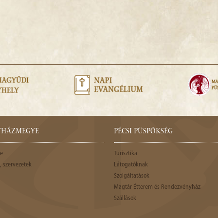
GYHÁZMEGYE
PÉCSI PÜSPÖKSÉG
e
Turisztika
 szervezetek
Látogatóknak
Szolgáltatások
Magtár Étterem és Rendezvényház
Szállások