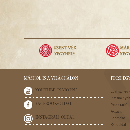
MÁSHOL IS A VILÁGHÁLÓN
PÉCSI E
YOUTUBE-CSATORNA
Egyházmegy
Intézmények,
FACEBOOK-OLDAL
Pasztoráció
Aktuális
INSTAGRAM-OLDAL
Kapcsolat
Kapuoldal