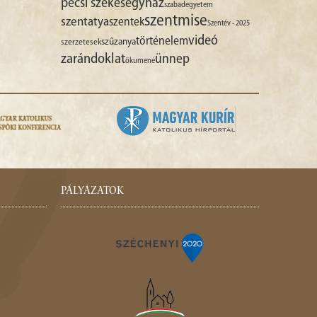
pécsi székesegyház
szabadegyetem
szentmise
szentatya
szentek
Szentév - 2025
videó
történelem
szűzanya
szerzetesek
zarándoklat
ünnep
ökumené
PÁLYÁZATOK