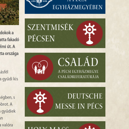
ndokok a
atta fakadó
lmi út. A
zta országa
ásfél
 gyűdi kis
ségben, s
brot. A
a gyűdiek
an
a valóra