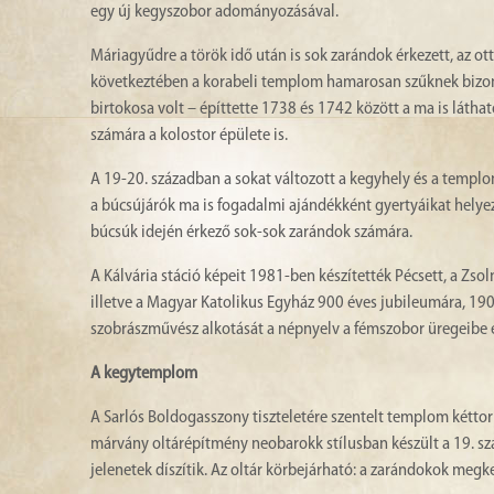
egy új kegyszobor adományozásával.
Máriagyűdre a török idő után is sok zarándok érkezett, az o
következtében a korabeli templom hamarosan szűknek bizonyult
birtokosa volt – építtette 1738 és 1742 között a ma is látha
számára a kolostor épülete is.
A 19-20. században a sokat változott a kegyhely és a templo
a búcsújárók ma is fogadalmi ajándékként gyertyáikat helyez
búcsúk idején érkező sok-sok zarándok számára.
A Kálvária stáció képeit 1981-ben készítették Pécsett, a Zsol
illetve a Magyar Katolikus Egyház 900 éves jubileumára, 1900
szobrászművész alkotását a népnyelv a fémszobor üregeibe
A kegytemplom
A Sarlós Boldogasszony tiszteletére szentelt templom kéttorn
márvány oltárépítmény neobarokk stílusban készült a 19. szá
jelenetek díszítik. Az oltár körbejárható: a zarándokok megk