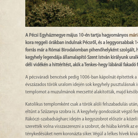
A Pécsi Egyházmegye május 10-én tartja hagyományos
mári
kora reggeli órákban indulnak Pécsről, és a leggyorsabbak 1
forrás már a Római Birodalomban pihenőhelyként szolgált, his
kegyhely legendája államalapító Szent István királyunk uralk
déli vidékén a hittérítést, akik a Tenkes-hegy lábánál fakadó
A pécsváradi bencések pedig 1006-ban kápolnát építettek a s
évszázados török uralom idején sok kegyhely pusztulásnak 
templomot a muzulmánok mecsetté alakították, majd később o
Katolikus templomként csak a török alóli felszabadulás után,
eltűnt a Szűzanya szobra is. A kegyhely gondozását végző fe
Rákóczi-szabadságharc idején a kegyszobrot először a közeli
szerették volna visszaszerezni a szobrot, de hiába kérték az 
ténykedésüket nem koronázta siker. Végül a lelkes hívek kív