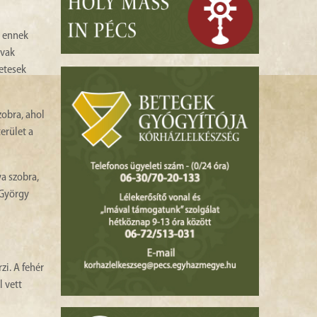
, ennek
lvak
zetesek
zobra, ahol
erület a
ya szobra,
 György
zi. A fehér
l vett