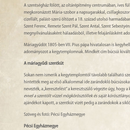
A szentségház fölött, az oltárépítmény centrumában, íves fülk
megkoronázott Mária-szobor a napsugarakkal, csillagkoszorúv
cizellált, palást-szerű öltözet a 18. század utolsó harmadáb
Szent Ferenc, Remete Szent Pál, Szent Antal, Szent Sebestyén
megnyilvánulásaként hálaadásból, illetve felajánlásként ad
Máriagyűdöt 1805-ben VII. Pius pápa hivatalosan is kegyhel
adományozot a kegytemplomnak. Mindkét cím búcsúi kiválts
A máriagyűdi szentkút
Sokan nem ismerik a kegytemplomtól távolabb található szentk
hintették meg az első alkalommal ide zarándokló búcsúsokat
nevezték, a „keresztelést” a keresztszülő végezte úgy, hogy 
evvel a szentölt vízzel mögkörösztöllek és saját körösztlány
ajándékot kapott, a szentkút vizét pedig a zarándokok a sikló
Szöveg és fotó: Pécsi Egyházmegye
Pécsi Egyházmegye