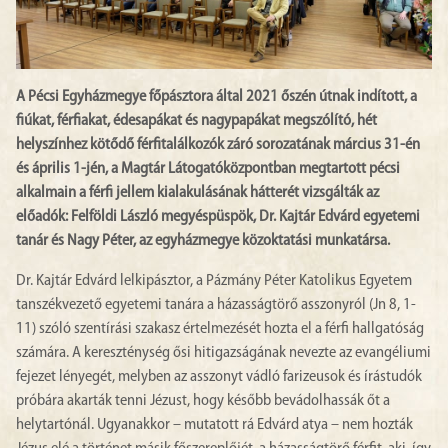
A Pécsi Egyházmegye főpásztora által 2021 őszén útnak indított, a
fiúkat, férfiakat, édesapákat és nagypapákat megszólító, hét
helyszínhez kötődő férfitalálkozók záró sorozatának március 31-én
és április 1-jén, a Magtár Látogatóközpontban megtartott pécsi
alkalmain a férfi jellem kialakulásának hátterét vizsgálták az
előadók: Felföldi László megyéspüspök, Dr. Kajtár Edvárd egyetemi
tanár és Nagy Péter, az egyházmegye közoktatási munkatársa.
Dr. Kajtár Edvárd lelkipásztor, a Pázmány Péter Katolikus Egyetem
tanszékvezető egyetemi tanára a házasságtörő asszonyról (Jn 8, 1-
11) szóló szentírási szakasz értelmezését hozta el a férfi hallgatóság
számára. A kereszténység ősi hitigazságának nevezte az evangéliumi
fejezet lényegét, melyben az asszonyt vádló farizeusok és írástudók
próbára akarták tenni Jézust, hogy később bevádolhassák őt a
helytartónál. Ugyanakkor – mutatott rá Edvárd atya – nem hozták