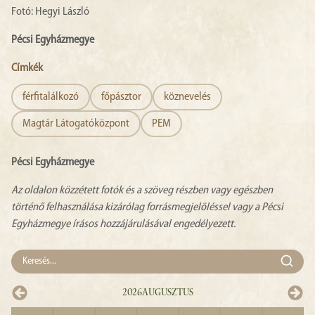
Fotó: Hegyi László
Pécsi Egyházmegye
Címkék
férfitalálkozó
főpásztor
köznevelés
Magtár Látogatóközpont
PEM
Pécsi Egyházmegye
Az oldalon közzétett fotók és a szöveg részben vagy egészben
történő felhasználása kizárólag forrásmegjelöléssel vagy a Pécsi
Egyházmegye írásos hozzájárulásával engedélyezett.
2026
Augusztus