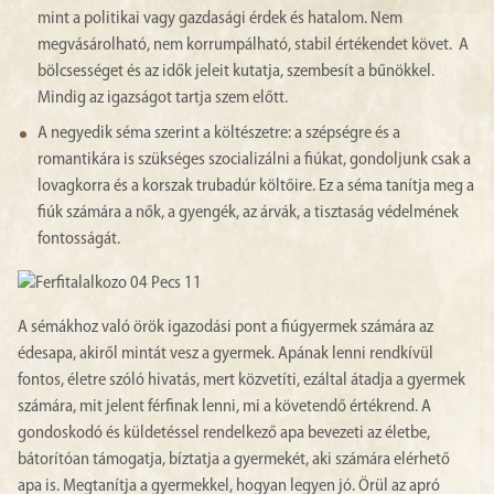
mint a politikai vagy gazdasági érdek és hatalom. Nem
megvásárolható, nem korrumpálható, stabil értékendet követ. A
bölcsességet és az idők jeleit kutatja, szembesít a bűnökkel.
Mindig az igazságot tartja szem előtt.
A negyedik séma szerint a költészetre: a szépségre és a
romantikára is szükséges szocializálni a fiúkat, gondoljunk csak a
lovagkorra és a korszak trubadúr költőire. Ez a séma tanítja meg a
fiúk számára a nők, a gyengék, az árvák, a tisztaság védelmének
fontosságát.
A sémákhoz való örök igazodási pont a fiúgyermek számára az
édesapa, akiről mintát vesz a gyermek. Apának lenni rendkívül
fontos, életre szóló hivatás, mert közvetíti, ezáltal átadja a gyermek
számára, mit jelent férfinak lenni, mi a követendő értékrend. A
gondoskodó és küldetéssel rendelkező apa bevezeti az életbe,
bátorítóan támogatja, bíztatja a gyermekét, aki számára elérhető
apa is. Megtanítja a gyermekkel, hogyan legyen jó. Örül az apró