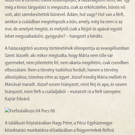
Jézus elé a történet másik főszereplőjét, a házasságtörő férfit, aki így
még a kínos tárgyalást is megúszta, csak az erkölcstelen, bűnös nő
volt, akit szembesítettek bűnével. Ádám, hol vagy? Hol van a férfi,
amikor a családban megtelepszik a bűn, amely, még ha nem is az
övé, de amelyet megtűr, és melytől csak a férjjel és apával együtt
lehet megszabadulni, gyógyulni? – hangzott a kérdés.
A házasságtörő asszony történetének ellenpontja az evangéliumban
Szent Józsefé, aki mikor megtudta, hogy Mária nem tőle vár
gyermeket, nem jelentette fel, nem akarta megöletni, csak csendben
elbocsátani. Nem a törvény tudóihoz fordult, hanem a törvény
alkotójához, Istenhez vitte az ügyet. József mindig Mária mellett és
Máriával maradt. József sosem hiányzott, mint férj és apa, és sosem
hiányzott, mint férfi a családjából – mutatott rá a férfi szerepére
Kajtár Edvárd.
A találkozó folytatásában Nagy Péter, a Pécsi Egyházmegye
közoktatási munkatársa előadásában a fiúgyermekek férfivá