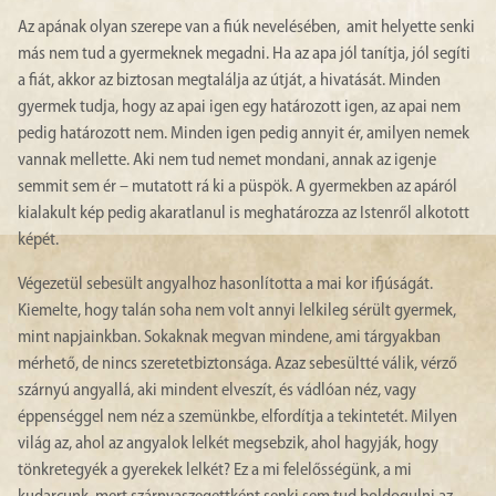
Az apának olyan szerepe van a fiúk nevelésében, amit helyette senki
más nem tud a gyermeknek megadni. Ha az apa jól tanítja, jól segíti
a fiát, akkor az biztosan megtalálja az útját, a hivatását. Minden
gyermek tudja, hogy az apai igen egy határozott igen, az apai nem
pedig határozott nem. Minden igen pedig annyit ér, amilyen nemek
vannak mellette. Aki nem tud nemet mondani, annak az igenje
semmit sem ér – mutatott rá ki a püspök. A gyermekben az apáról
kialakult kép pedig akaratlanul is meghatározza az Istenről alkotott
képét.
Végezetül sebesült angyalhoz hasonlította a mai kor ifjúságát.
Kiemelte, hogy talán soha nem volt annyi lelkileg sérült gyermek,
mint napjainkban. Sokaknak megvan mindene, ami tárgyakban
mérhető, de nincs szeretetbiztonsága. Azaz sebesültté válik, vérző
szárnyú angyallá, aki mindent elveszít, és vádlóan néz, vagy
éppenséggel nem néz a szemünkbe, elfordítja a tekintetét. Milyen
világ az, ahol az angyalok lelkét megsebzik, ahol hagyják, hogy
tönkretegyék a gyerekek lelkét? Ez a mi felelősségünk, a mi