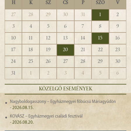
H
K
SZ
CS
P
SZO
V
27
28
29
30
31
1
2
3
4
5
6
7
8
9
10
11
12
13
14
15
16
17
18
19
20
21
22
23
24
25
26
27
28
29
30
31
1
2
3
4
5
6
KÖZELGŐ ESEMÉNYEK
Nagyboldogasszony – Egyházmegyei főbúcsú Máriagyűdön
- 2026.08.15.
KOVÁSZ – Egyházmegyei családi fesztivál
- 2026.08.20.