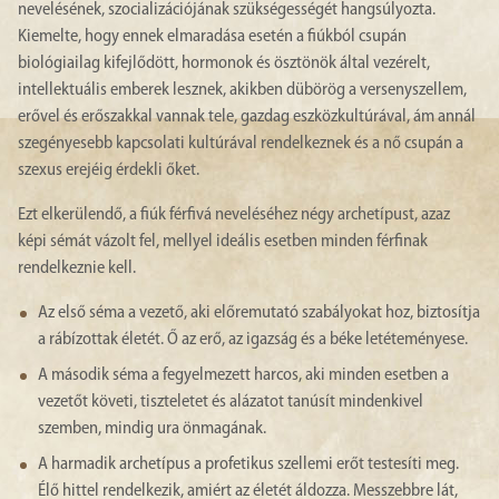
nevelésének, szocializációjának szükségességét hangsúlyozta.
Kiemelte, hogy ennek elmaradása esetén a fiúkból csupán
biológiailag kifejlődött, hormonok és ösztönök által vezérelt,
intellektuális emberek lesznek, akikben dübörög a versenyszellem,
erővel és erőszakkal vannak tele, gazdag eszközkultúrával, ám annál
szegényesebb kapcsolati kultúrával rendelkeznek és a nő csupán a
szexus erejéig érdekli őket.
Ezt elkerülendő, a fiúk férfivá neveléséhez négy archetípust, azaz
képi sémát vázolt fel, mellyel ideális esetben minden férfinak
rendelkeznie kell.
Az első séma a vezető, aki előremutató szabályokat hoz, biztosítja
a rábízottak életét. Ő az erő, az igazság és a béke letéteményese.
A második séma a fegyelmezett harcos, aki minden esetben a
vezetőt követi, tiszteletet és alázatot tanúsít mindenkivel
szemben, mindig ura önmagának.
A harmadik archetípus a profetikus szellemi erőt testesíti meg.
Élő hittel rendelkezik, amiért az életét áldozza. Messzebbre lát,