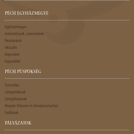
PÉCSI EGYHÁZMEGYE
Egyházmegye
Intézmények, szervezetek
Pasztoráció
Aktuális
Kapcsolat
Kapuoldal
PÉCSI PÜSPÖKSÉG
Turisztika
Látogatóknak
Szolgáltatások
Magtár Étterem és Rendezvényház
Szállások
PÁLYÁZATOK