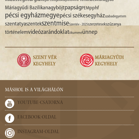
Magtár Látogatóközpont
papság
nagyböjt
Máriagyűdi Bazilika
pphf
PEM
pécsi egyházmegye
pécsi székesegyház
szabadegyetem
szentmise
szentatya
szentek
szűzanya
szerzetesek
Szentév - 2025
videó
zarándoklat
ünnep
történelem
ökumené
MÁSHOL IS A VILÁGHÁLÓN
YOUTUBE-CSATORNA
FACEBOOK-OLDAL
INSTAGRAM-OLDAL