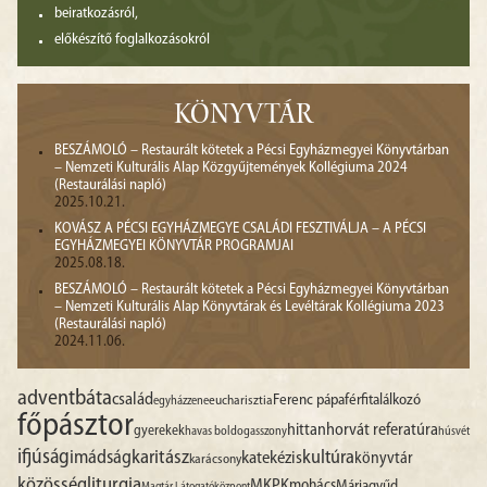
beiratkozásról,
előkészítő foglalkozásokról
KÖNYVTÁR
BESZÁMOLÓ – Restaurált kötetek a Pécsi Egyházmegyei Könyvtárban
– Nemzeti Kulturális Alap Közgyűjtemények Kollégiuma 2024
(Restaurálási napló)
2025.10.21.
KOVÁSZ A PÉCSI EGYHÁZMEGYE CSALÁDI FESZTIVÁLJA – A PÉCSI
EGYHÁZMEGYEI KÖNYVTÁR PROGRAMJAI
2025.08.18.
BESZÁMOLÓ – Restaurált kötetek a Pécsi Egyházmegyei Könyvtárban
– Nemzeti Kulturális Alap Könyvtárak és Levéltárak Kollégiuma 2023
(Restaurálási napló)
2024.11.06.
advent
báta
család
Ferenc pápa
férfitalálkozó
egyházzene
eucharisztia
főpásztor
hittan
horvát referatúra
gyerekek
havas boldogasszony
húsvét
ifjúság
imádság
karitász
kultúra
katekézis
könyvtár
karácsony
liturgia
közösség
MKPK
mohács
Máriagyűd