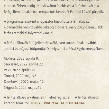
kudarcunk, mert szárnyaszegettként senki sem tud boldogulni az
életben. Ebben pedig az első számú felelősség a férfiaké – zárta a
férfi jellem témakörben megtartott beszédét Felföldi László püspök.
A program zárásaként a főpásztor buzdította a férfiakat az
előadásokba való további bekapcsolódásra, mely 2022 őszén újabb
férfias támákkal folytatódik majd.
A férfitalálkozók férfi jellemről szóló, záró sorozatának további,
áprilisi és májusi időpontjai és helyszínei a Pécsi Egyházmegyében:
Mohács, 2022. április 8.
Szekszárd, 2022. április 22.
Paks, 2022. április 29.
Tamási, 2022. május 6.
Dombóvár, 2022. május 12.
Szigetvár, 2022. május 19.
A férfitalálkozó alkalmaira
ITT
lehet regisztrálni. A férfitalálkozók
korábbi témáiról
HONLAPUNKON TÁJÉKOZÓDHATNAK.