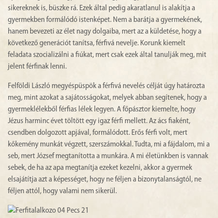
sikereknek is, büszke rá. Ezek által pedig akaratlanul is alakítja a
gyermekben formálódó istenképet. Nem a barátja a gyermekének,
hanem bevezeti az élet nagy dolgaiba, mert az a küldetése, hogy a
következő generációt tanítsa, férfivá nevelje. Korunk kiemelt
feladata szocializálni a fiúkat, mert csak ezek által tanulják meg, mit
jelent férfinak lenni.
Felföldi László megyéspüspök a férfivá nevelés célját úgy határozta
meg, mint azokat a sajátosságokat, melyek abban segítenek, hogy a
gyermeklélekből férfias lélek legyen. A főpásztor kiemelte, hogy
Jézus harminc évet töltött egy igaz férfi mellett. Az ács fiaként,
csendben dolgozott apjával, formálódott. Erős férfi volt, mert
kőkemény munkát végzett, szerszámokkal. Tudta, mi a fájdalom, mi a
seb, mert József megtanította a munkára. A mi életünkben is vannak
sebek, de ha az apa megtanítja ezeket kezelni, akkor a gyermek
elsajátítja azt a képességet, hogy ne féljen a bizonytalanságtól, ne
féljen attól, hogy valami nem sikerül.