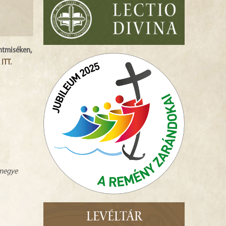
entmiséken,
ITT.
zmegye
LEVÉLTÁR