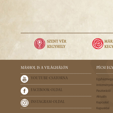
MÁSHOL IS A VILÁGHÁLÓN
PÉCSI E
YOUTUBE-CSATORNA
Egyházmegy
Intézmények,
FACEBOOK-OLDAL
Pasztoráció
Aktuális
INSTAGRAM-OLDAL
Kapcsolat
Kapuoldal