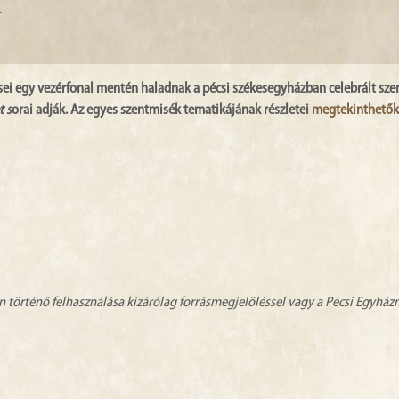
.
sei egy vezérfonal mentén haladnak a pécsi székesegyházban celebrált sz
t s
orai adják. Az egyes szentmisék tematikájának részletei
megtekinthetők 
n történő felhasználása kizárólag forrásmegjelöléssel vagy a Pécsi Egyhá