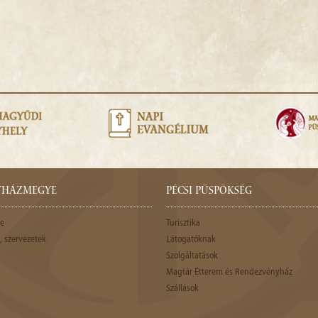
GYHÁZMEGYE
PÉCSI PÜSPÖKSÉG
e
Turisztika
 szervezetek
Látogatóknak
Szolgáltatások
Magtár Étterem és Rendezvényház
Szállások