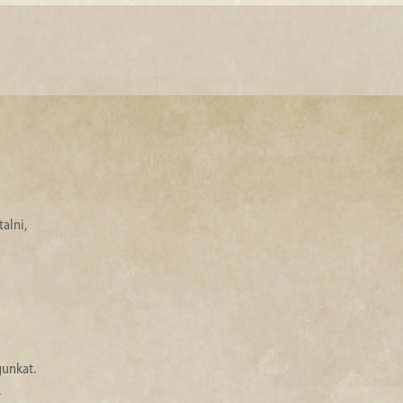
alni,
gunkat.
.