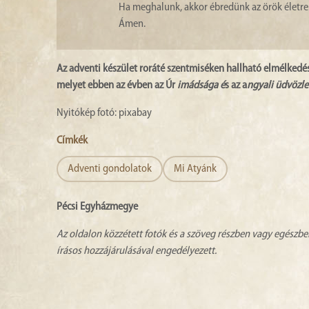
Ha meghalunk, akkor ébredünk az örök életre
Ámen.
Az adventi készület roráté szentmiséken hallható elmélkedé
melyet ebben az évben az Úr
imádsága é
s az a
ngyali üdvözle
Nyitókép fotó: pixabay
Címkék
Adventi gondolatok
Mi Atyánk
Pécsi Egyházmegye
Az oldalon közzétett fotók és a szöveg részben vagy egészbe
írásos hozzájárulásával engedélyezett.