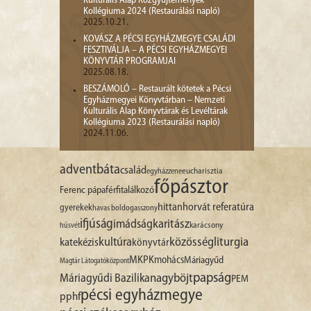
Kulturális Alap Közgyűjtemények
Kollégiuma 2024 (Restaurálási napló)
2025.10.21.
KOVÁSZ A PÉCSI EGYHÁZMEGYE CSALÁDI
FESZTIVÁLJA – A PÉCSI EGYHÁZMEGYEI
KÖNYVTÁR PROGRAMJAI
2025.08.18.
BESZÁMOLÓ – Restaurált kötetek a Pécsi
Egyházmegyei Könyvtárban – Nemzeti
Kulturális Alap Könyvtárak és Levéltárak
Kollégiuma 2023 (Restaurálási napló)
2024.11.06.
advent
báta
család
egyházzene
eucharisztia
főpásztor
Ferenc pápa
férfitalálkozó
hittan
horvát referatúra
gyerekek
havas boldogasszony
ifjúság
imádság
karitász
karácsony
húsvét
liturgia
kultúra
közösség
katekézis
könyvtár
MKPK
mohács
Máriagyűd
Magtár Látogatóközpont
papság
nagyböjt
Máriagyűdi Bazilika
PEM
pécsi egyházmegye
pphf