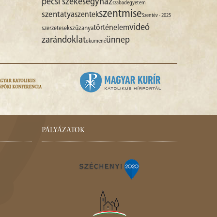
pécsi székesegyház
szabadegyetem
szentmise
szentatya
szentek
Szentév - 2025
videó
történelem
szűzanya
szerzetesek
zarándoklat
ünnep
ökumené
PÁLYÁZATOK