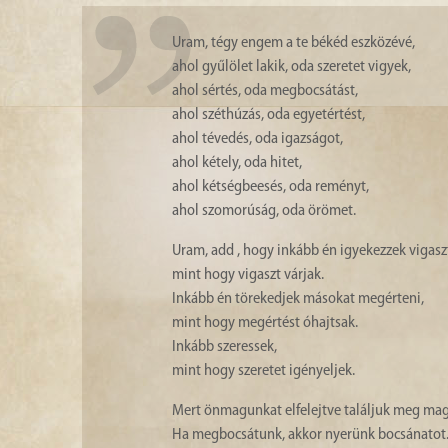
Uram, tégy engem a te békéd eszközévé,
ahol gyűlölet lakik, oda szeretet vigyek,
ahol sértés, oda megbocsátást,
ahol széthúzás, oda egyetértést,
ahol tévedés, oda igazságot,
ahol kétely, oda hitet,
ahol kétségbeesés, oda reményt,
ahol szomorúság, oda örömet.
Uram, add , hogy inkább én igyekezzek vigaszt
mint hogy vigaszt várjak.
Inkább én törekedjek másokat megérteni,
mint hogy megértést óhajtsak.
Inkább szeressek,
mint hogy szeretet igényeljek.
Mert önmagunkat elfelejtve találjuk meg ma
Ha megbocsátunk, akkor nyerünk bocsánatot