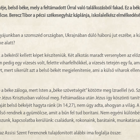
, belső béke, mely a feltámadott Úrral való találkozásból fakad. Ez a bék
cse. Berecz Tibor a pécsi székesegyház káplánja, iskolalelkész elmélkedés
nyájunkban a szomszéd országban, Ukrajnában dúló háború jut eszébe, a k
e alatt?
a békéről kellett képet készíteniük. Két alkotás maradt versenyben az elő
pedig egy vízesés volt, felette viharfelhőkkel, a vízesés tetején egy fa, a
t, mert sikerült azt a belső békét megjelenítenie, ami a külső viharok ellen
 béke záloga, mert Isten a „béke szövetségét” kötötte meg Izraellel (vö. S
te Jézus Krisztusban valósul meg. Feltámadása után Jézus így köszönti taní
saját belső békéjét hagyta ránk (Jn 14,27), nem úgy adta, ahogyan a világ. 
első rendnek a gyümölcse, amit a bűn fel tud borítani. Nem egyéni különbé
ozunk, kapcsolatba kerülünk: családunk, rokonaink, barátaink, munkatársa
 Assisi Szent Ferencnek tulajdonított alábbi ima foglalja össze: