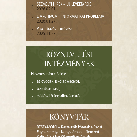
SZEMÉLYI HÍREK – ÚJ LEVÉLTÁROS
2026.02.01.
E-ARCHIVUM – INFORMATIKAI PROBLÉMA
2026.01.27.
Pap – tudós – művész
2025.11.27.
KÖZNEVELÉSI
INTÉZMÉNYEK
Hasznos információk:
az óvodák, iskolák életéről,
beiratkozásról,
előkészítő foglalkozásokról
KÖNYVTÁR
BESZÁMOLÓ – Restaurált kötetek a Pécsi
Egyházmegyei Könyvtárban – Nemzeti