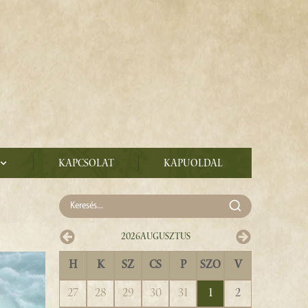
Kapcsolat
Kapuoldal
2026
Augusztus
H
K
SZ
CS
P
SZO
V
27
28
29
30
31
1
2