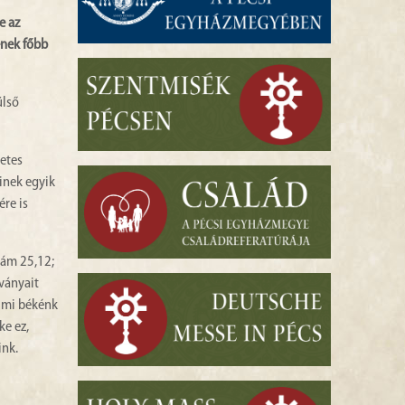
e az
ének főbb
ülső
zetes
minek egyik
ére is
zám 25,12;
tványait
A mi békénk
ke ez,
ink.