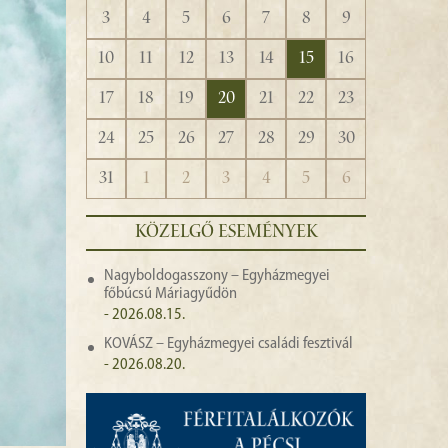
3
4
5
6
7
8
9
10
11
12
13
14
15
16
17
18
19
20
21
22
23
24
25
26
27
28
29
30
31
1
2
3
4
5
6
KÖZELGŐ ESEMÉNYEK
Nagyboldogasszony – Egyházmegyei
főbúcsú Máriagyűdön
- 2026.08.15.
KOVÁSZ – Egyházmegyei családi fesztivál
- 2026.08.20.