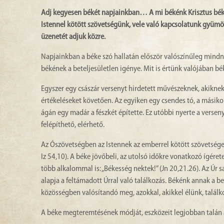
Adj kegyesen békét napjainkban… A mi békénk Krisztus békéje
Istennel kötött szövetségünk, vele való kapcsolatunk gyümöl
üzenetét adjuk közre.
Napjainkban a béke szó hallatán először valószínűleg mind
békének a beteljesületlen igénye. Mit is értünk valójában bék
Egyszer egy császár versenyt hirdetett művészeknek, akiknek 
értékeléseket követően. Az egyiken egy csendes tó, a másikon 
ágán egy madár a fészkét építette. Ez utóbbi nyerte a verseny
felépíthető, elérhető.
Az Ószövetségben az Istennek az emberrel kötött szövetsége a
Iz 54,10). A béke jövőbeli, az utolsó időkre vonatkozó ígére
több alkalommal is: „Békesség nektek!” (Jn 20,21.26). Az Úr 
alapja a feltámadott Úrral való találkozás. Békénk annak a b
közösségben valósítandó meg, azokkal, akikkel élünk, találk
A béke megteremtésének módját, eszközeit legjobban talán az