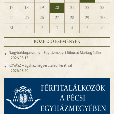
17
18
19
20
21
22
23
24
25
26
27
28
29
30
31
1
2
3
4
5
6
KÖZELGŐ ESEMÉNYEK
Nagyboldogasszony – Egyházmegyei főbúcsú Máriagyűdön
- 2026.08.15.
KOVÁSZ – Egyházmegyei családi fesztivál
- 2026.08.20.