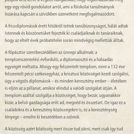
püspök arra kérte a végzős hallgatókat, hogy fogalmazzanak meg
egy-egy rövid gondolatot arról, ami a főiskolai tanulmányok
lezárása kapcsán a szívükben üzenetként megfogalmazódott.
A frissdiplomások érett hitükről tettek tanúbizonyságot, hálát adtak
Istennek és köszönetüket fejezték ki családjaiknak és tanáraiknak,
hogy az eltelt évek próbatételei során mindvégig mellettük álltak.
A főpásztor szentbeszédében az ünnepi alkalmak: a
templomszentelési évforduló, a diplomaosztó és a hálaadás
egységét méltatta. Ahogy egy felszentelt templom, mint a 132 éve
felszentelt pécsi székesegyház, a krisztusi közösséget kezdi szolgálni,
úgy a végzős diplomások – és minden keresztény ember – életében
is eljön az a pillanat, amikor elindul a valódi szolgálat útján. A
templom azáltal szolgálja a közösséget, hogy bezár, ugyanakkor
kizár, a belső gazdagsága erőt ad, megvéd és összetart. De igaz ez a
családokra és a keresztény közösségekre is, ez a kereszténység
lényege – emelte ki beszédében a szónok.
A közösség azért közösség mert össze tud zárni, mert csak így tud