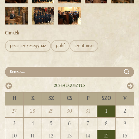
Címkék
pécsi székesegyház
pphf
szentmise
2026
Augusztus
H
K
SZ
CS
P
SZO
V
27
28
29
30
31
1
2
3
4
5
6
7
8
9
10
11
12
13
14
15
16