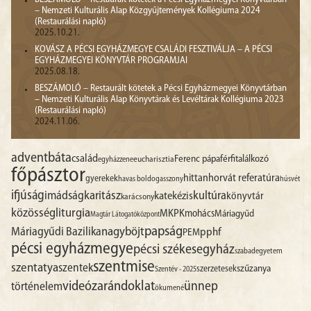
– Nemzeti Kulturális Alap Közgyűjtemények Kollégiuma 2024
(Restaurálási napló)
2025.10.21.
KOVÁSZ A PÉCSI EGYHÁZMEGYE CSALÁDI FESZTIVÁLJA – A PÉCSI
EGYHÁZMEGYEI KÖNYVTÁR PROGRAMJAI
2025.08.18.
BESZÁMOLÓ – Restaurált kötetek a Pécsi Egyházmegyei Könyvtárban
– Nemzeti Kulturális Alap Könyvtárak és Levéltárak Kollégiuma 2023
(Restaurálási napló)
2024.11.06.
advent
báta
család
Ferenc pápa
férfitalálkozó
egyházzene
eucharisztia
főpásztor
hittan
horvát referatúra
gyerekek
havas boldogasszony
húsvét
ifjúság
imádság
karitász
kultúra
katekézis
könyvtár
karácsony
liturgia
közösség
MKPK
mohács
Máriagyűd
Magtár Látogatóközpont
papság
nagyböjt
Máriagyűdi Bazilika
pphf
PEM
pécsi egyházmegye
pécsi székesegyház
szabadegyetem
szentmise
szentatya
szentek
szűzanya
szerzetesek
Szentév - 2025
videó
zarándoklat
ünnep
történelem
ökumené