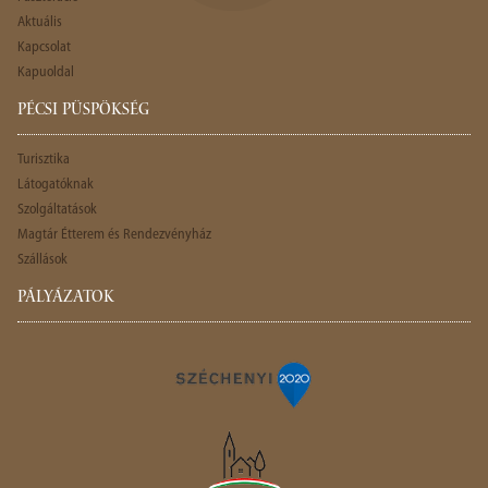
Aktuális
Kapcsolat
Kapuoldal
PÉCSI PÜSPÖKSÉG
Turisztika
Látogatóknak
Szolgáltatások
Magtár Étterem és Rendezvényház
Szállások
PÁLYÁZATOK