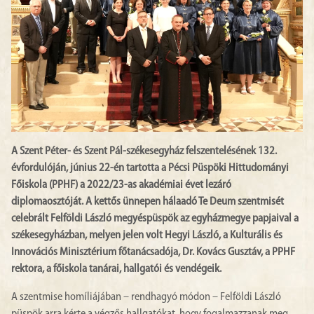
A Szent Péter- és Szent Pál-székesegyház felszentelésének 132.
évfordulóján, június 22-én tartotta a Pécsi Püspöki Hittudományi
Főiskola (PPHF) a 2022/23-as akadémiai évet lezáró
diplomaosztóját. A kettős ünnepen hálaadó Te Deum szentmisét
celebrált Felföldi László megyéspüspök az egyházmegye papjaival a
székesegyházban, melyen jelen volt Hegyi László, a Kulturális és
Innovációs Minisztérium főtanácsadója, Dr. Kovács Gusztáv, a PPHF
rektora, a főiskola tanárai, hallgatói és vendégeik.
A szentmise homíliájában – rendhagyó módon – Felföldi László