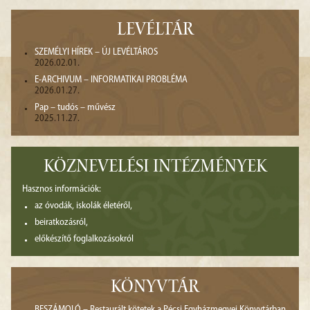
LEVÉLTÁR
SZEMÉLYI HÍREK – ÚJ LEVÉLTÁROS
2026.02.01.
E-ARCHIVUM – INFORMATIKAI PROBLÉMA
2026.01.27.
Pap – tudós – művész
2025.11.27.
KÖZNEVELÉSI INTÉZMÉNYEK
Hasznos információk:
az óvodák, iskolák életéről,
beiratkozásról,
előkészítő foglalkozásokról
KÖNYVTÁR
BESZÁMOLÓ – Restaurált kötetek a Pécsi Egyházmegyei Könyvtárban