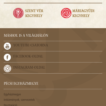
MÁSHOL IS A VILÁGHÁLÓN
YOUTUBE-CSATORNA
FACEBOOK-OLDAL
INSTAGRAM-OLDAL
PÉCSI EGYHÁZMEGYE
Egyházmegye
Intézmények, szervezetek
Pasztoráció