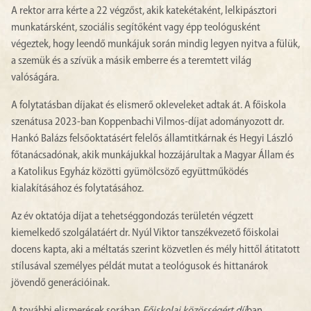
A rektor arra kérte a 22 végzőst, akik katekétaként, lelkipásztori
munkatársként, szociális segítőként vagy épp teológusként
végeztek, hogy leendő munkájuk során mindig legyen nyitva a fülük,
a szemük és a szívük a másik emberre és a teremtett világ
valóságára.
A folytatásban díjakat és elismerő okleveleket adtak át. A főiskola
szenátusa 2023-ban Koppenbachi Vilmos-díjat adományozott dr.
Hankó Balázs felsőoktatásért felelős államtitkárnak és Hegyi László
főtanácsadónak, akik munkájukkal hozzájárultak a Magyar Állam és
a Katolikus Egyház közötti gyümölcsöző együttműködés
kialakításához és folytatásához.
Az év oktatója díjat a tehetséggondozás területén végzett
kiemelkedő szolgálatáért dr. Nyúl Viktor tanszékvezető főiskolai
docens kapta, aki a méltatás szerint közvetlen és mély hittől átitatott
stílusával személyes példát mutat a teológusok és hittanárok
jövendő generációinak.