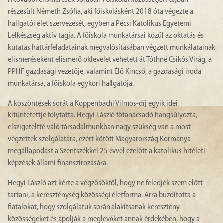
A további elismerések sorában
Főiskolai közösségért díj
ban
részesült Németh Zsófia, aki főiskolásként 2018 óta végezte a
hallgatói élet szervezését, egyben a Pécsi Katolikus Egyetemi
Lelkészség aktív tagja. A főiskola munkatársai közül az oktatás és
kutatás háttárfeladatainak megvalósításában végzett munkálatainak
elismeréseként elismerő oklevelet vehetett át Tóthné Csikós Virág, a
PPHF gazdasági vezetője, valamint Élő Kincső, a gazdasági iroda
munkatársa, a főiskola egykori hallgatója.
A köszöntések sorát a Koppenbachi Vilmos-díj egyik idei
kitüntetettje folytatta. Hegyi László főtanácsadó hangsúlyozta,
elszigeteltté váló társadalmunkban nagy szükség van a most
végzettek szolgálatára, ezért kötött Magyarország Kormánya
megállapodást a Szentszékkel 25 évvel ezelőtt a katolikus hitéleti
képzések állami finanszírozására.
Hegyi László azt kérte a végzősöktől, hogy ne feledjék szem előtt
tartani, a kereszténység közösségi életforma. Arra buzdította a
fiatalokat, hogy szolgálatuk során alakítsanak keresztény
közösségeket és ápolják a meglevőket annak érdekében, hogy a