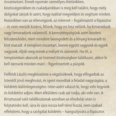
összetartani. Ennek nyomán személyes életünkben,
közösségeinkben és családjainkban is meg kell találni, hogy mely
dolgokat zárjuk ki azért, hogy ezáltal megvédjen és segítsen minket.
Kezünkben van az ellenségünk, az internet – fogalmazott a főpásztor
– és nem merjük kizárni, félünk, hogy mi lesz velünk, ha kimaradunk
vagy lemaradunk valamiről. A kereszténységünk azért kezdett
felszámolódni, mert mindent beengedett és a lényeg kimaradt és
kint maradt. A templom összetart, benne együtt vagyunk és egyek
vagyunk, éljük meg ennek a mélyét és üzenetét. Ha itt, a
templomban akarunk az Istennel közösségben találkozni, akkor ki
kell zárnunk minden mást – figyelmeztett a püspök.
Felföldi László megköszönte a végzősöknek, hogy elfogadták az
Istentől jövő meghívást, és igent mondtak a feladat nagyságára, a
küldetés különlegességére. Isten azért választ ki, hogy vele legyünk
és küldetést adjon. Mert elküldeni csak azt tudja, aki vele van. A
Krisztussal való találkozásnak azonban az elindulás után is
folytatódni kell, újra és újra vissza kell térni hozzá, nem szabad
elfelejteni, hogy a szolgálat küldetés – hangsúlyozta a főpásztor.