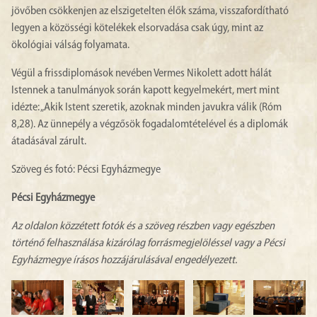
jövőben csökkenjen az elszigetelten élők száma, visszafordítható
legyen a közösségi kötelékek elsorvadása csak úgy, mint az
ökológiai válság folyamata.
Végül a frissdiplomások nevében Vermes Nikolett adott hálát
Istennek a tanulmányok során kapott kegyelmekért, mert mint
idézte: „Akik Istent szeretik, azoknak minden javukra válik (Róm
8,28). Az ünnepély a végzősök fogadalomtételével és a diplomák
átadásával zárult.
Szöveg és fotó: Pécsi Egyházmegye
Pécsi Egyházmegye
Az oldalon közzétett fotók és a szöveg részben vagy egészben
történő felhasználása kizárólag forrásmegjelöléssel vagy a Pécsi
Egyházmegye írásos hozzájárulásával engedélyezett.