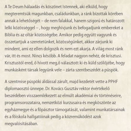
A Te Deum hálaadás és köszönet Istennek, aki elküld, hogy
megteremtsük magunkban, családunkban, a ránk bízottak körében
annak a lehetőségét – de nem falakkal, hanem szigorú és határozott
lelki közösséggel – , hogy meghívjunk és befogadjunk embereket a
Biblia és az oltár közösségébe. Amikor pedig együtt vagyunk és
összetartjuk a szeretetünket, közösségünket, akkor zárjunk ki
mindent, ami ez ellen dolgozik és nem ezt akarja. A világ most ránk
vár, itt és most. Nincs később. A feladat nagyon nehéz, de krisztusi.
Krisztustól ered, ő hívott meg,ő választott ki és küld szőlőjébe, hogy
munkásként társak legyünk vele – zárta szentbeszédét a püspök.
A szentmise püspöki áldással zárult, majd kezdetét vette a PPHF
diplomaosztó ünnepe. Dr. Kovács Gusztáv rektor évértékelő
beszédében visszaemlékezett az elmúlt akadémiai év történéseire,
programsorozataira, nemzetközi kurzusaira és megköszönte az
egyházmegye és a főpásztor támogatását, valamint munkatársainak
és a főiskola hallgatóinak pedig a közreműködést azok
megvalósításában.