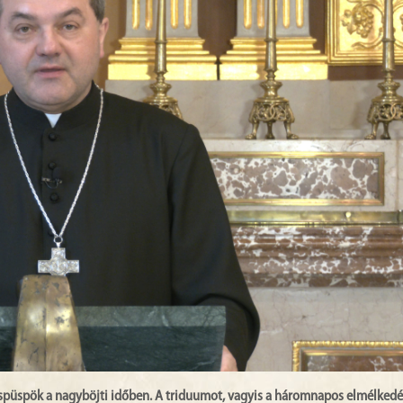
yéspüspök a nagyböjti időben. A triduumot, vagyis a háromnapos elmélkedé