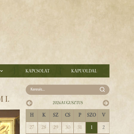
Kapcsolat
Kapuoldal
 I.
2026
Augusztus
H
K
SZ
CS
P
SZO
V
27
28
29
30
31
1
2