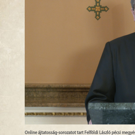
Online ájtatosság-sorozatot tart Felföldi László pécsi meg