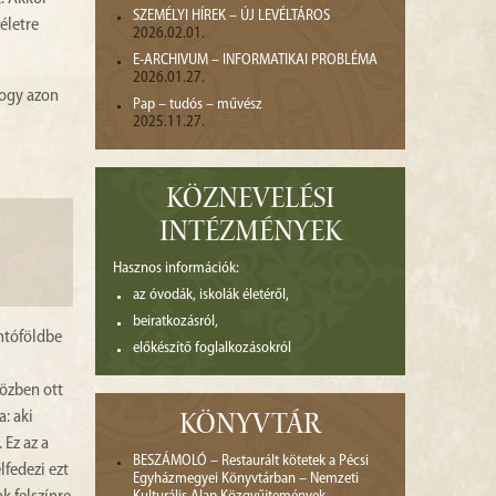
SZEMÉLYI HÍREK – ÚJ LEVÉLTÁROS
életre
2026.02.01.
E-ARCHIVUM – INFORMATIKAI PROBLÉMA
2026.01.27.
hogy azon
Pap – tudós – művész
2025.11.27.
KÖZNEVELÉSI
INTÉZMÉNYEK
Hasznos információk:
az óvodák, iskolák életéről,
beiratkozásról,
ántóföldbe
előkészítő foglalkozásokról
közben ott
: aki
KÖNYVTÁR
 Ez az a
BESZÁMOLÓ – Restaurált kötetek a Pécsi
lfedezi ezt
Egyházmegyei Könyvtárban – Nemzeti