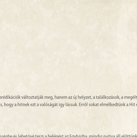
édikációk változtatják meg, hanem az új helyzet, a találkozások, a megél
s, hogy a hitnek ezt a valóságát így lássuk. Erről sokat elmélkedtünk a Hit
sségbe és lehetővé teszi a belépést az Egyházba, mindig nyitva áll előttün