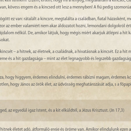
t kell tennem? Érzem, értem, hogy mi a lényeg, megtaláltam a kincset, csa
id van, kövess engem és a kincsed ott lesz a mennyben! A fiú pedig szomorúa
gött ez van: rátalált a kincsre, megtalálta a családban, fiatal házasként, m
szor az ember valamiért nem akar áldozatot hozni, lemondani dolgokról ér
ájdalom nélkül. De, amikor látjuk, hogy mégis miért akarjuk átlépni a hit k
sokat.
csét – a hitnek, az életnek, a családnak, a hivatásnak a kincsét. Ez a hit 
szeme és a hit gazdagsága – mint az élet legnagyobb és legszebb gazdagság
kasza, hogy higgyem, érdemes elindulni, érdemes rábízni magam, érdemes 
letlen, hogy János az örök élet, az üdvösség meghatározását adja, s a főpa
, az egyedül igaz Istent, és a kit elküldtél, a Jézus Krisztust. (Jn 17,3)
itnek életet adó, átformáló ereje és öröme van. Amikor elindulunk ezen a