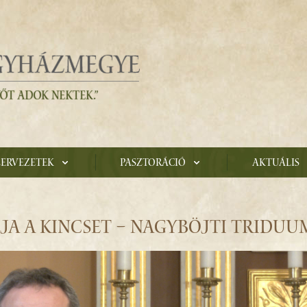
zervezetek
Pasztoráció
Aktuális
A A KINCSET – NAGYBÖJTI TRIDUUM