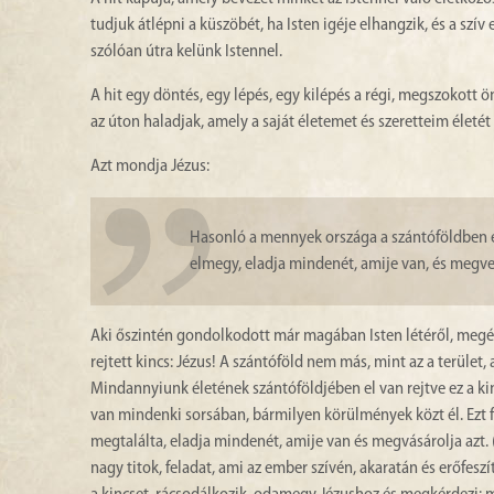
tudjuk átlépni a küszöbét, ha Isten igéje elhangzik, és a szí
szólóan útra kelünk Istennel.
A hit egy döntés, egy lépés, egy kilépés a régi, megszokott
az úton haladjak, amely a saját életemet és szeretteim életét
Azt mondja Jézus:
Hasonló a mennyek országa a szántóföldben el
elmegy, eladja mindenét, amije van, és megves
Aki őszintén gondolkodott már magában Isten létéről, megélte
rejtett kincs: Jézus! A szántóföld nem más, mint az a terüle
Mindannyiunk életének szántóföldjében el van rejtve ez a k
van mindenki sorsában, bármilyen körülmények közt él. Ezt 
megtalálta, eladja mindenét, amije van és megvásárolja azt. (v
nagy titok, feladat, ami az ember szívén, akaratán és erőfesz