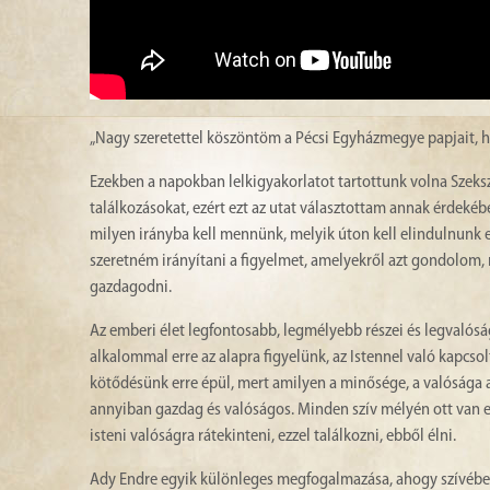
„Nagy szeretettel köszöntöm a Pécsi Egyházmegye papjait, hí
Ezekben a napokban lelkigyakorlatot tartottunk volna Szeks
találkozásokat, ezért ezt az utat választottam annak érdeké
milyen irányba kell mennünk, melyik úton kell elindulnunk 
szeretném irányítani a figyelmet, amelyekről azt gondolom,
gazdagodni.
Az emberi élet legfontosabb, legmélyebb részei és legvalóság
alkalommal erre az alapra figyelünk, az Istennel való kapc
kötődésünk erre épül, mert amilyen a minősége, a valósága 
annyiban gazdag és valóságos. Minden szív mélyén ott van e 
isteni valóságra rátekinteni, ezzel találkozni, ebből élni.
Ady Endre egyik különleges megfogalmazása, ahogy szívében fe