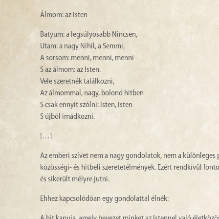
Álmom: az Isten
Batyum: a legsúlyosabb Nincsen,
Utam: a nagy Nihil, a Semmi,
A sorsom: menni, menni, menni
S az álmom: az Isten.
Vele szeretnék találkozni,
Az álmommal, nagy, bolond hitben
S csak ennyit szólni: Isten, Isten
S újból imádkozni.
[…]
Az emberi szívet nem a nagy gondolatok, nem a különleges pr
közösségi- és hitbeli szeretetélmények. Ezért rendkívül fonto
és sikerült mélyre jutni.
Ehhez kapcsolódóan egy gondolattal élnék:
A hit kapuja, amely bevezet minket az Istennel való életközö