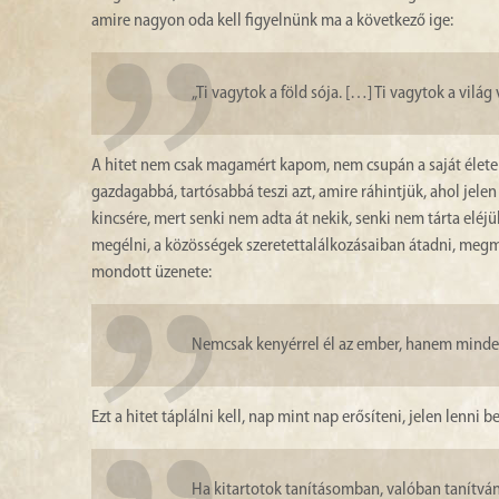
amire nagyon oda kell figyelnünk ma a következő ige:
„Ti vagytok a föld sója. […] Ti vagytok a világ
A hitet nem csak magamért kapom, nem csupán a saját élete
gazdagabbá, tartósabbá teszi azt, amire ráhintjük, ahol jelen 
kincsére, mert senki nem adta át nekik, senki nem tárta eléjük
megélni, a közösségek szeretettalálkozásaiban átadni, megmut
mondott üzenete:
Nemcsak kenyérrel él az ember, hanem minden t
Ezt a hitet táplálni kell, nap mint nap erősíteni, jelen lenni 
Ha kitartotok tanításomban, valóban tanítván