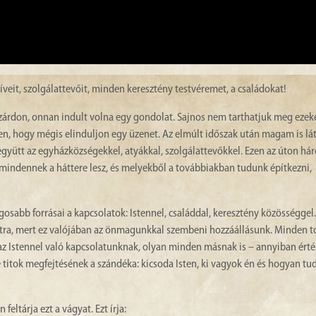
veit, szolgálattevőit, minden keresztény testvéremet, a családokat!
zárdon, onnan indult volna egy gondolat. Sajnos nem tarthatjuk meg ezek
ben, hogy mégis elinduljon egy üzenet. Az elmúlt időszak után magam is lá
együtt az egyházközségekkel, atyákkal, szolgálattevőkkel. Ezen az úton há
 mindennek a háttere lesz, és melyekből a továbbiakban tudunk építkezni,
osabb forrásai a kapcsolatok: Istennel, családdal, keresztény közösséggel
soltra, mert ez valójában az önmagunkkal szembeni hozzáállásunk. Minden 
az Istennel való kapcsolatunknak, olyan minden másnak is – annyiban érté
titok megfejtésének a szándéka: kicsoda Isten, ki vagyok én és hogyan tud
ltárja ezt a vágyat. Ezt írja: