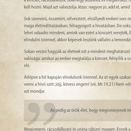
a kincset, rácsodálkozik, odamegy Jézushoz és megkérdezi: mi
kell hozni. Majd azt válaszolja Jézus: nagyon jó, add el, am
Sok szomorú, összetört, célvesztett, elsüllyedt emberi sors mö
maga életindíttatásában, felragyogott a hivatásban. De sok
lehet odaadni mindent, amink van ezért a kincsért verejték, f
elindulni Istennel, akkor képesek leszünk vállalni a lemondá
Sokan veszni hagyják az életnek ezt a mindent meghatározó kin
valósága: amikor az ember megtalálja a kincset, felnyílik a 
elé.
Átlépve a hit kapuján elindulunk Istennel. Az út egyik sza
venni a hívó szót: jöjj, kövess engem! (vö. Mt 19,21) Nem vé
ezt mondja:
Az pedig az örök élet, hogy megismerjenek téged
Megismerni, rácsodálkozni és utána rábízni magam. Ennek a h