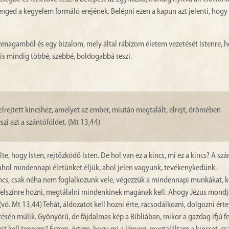
v enged a kegyelem formáló erejének. Belépni ezen a kapun azt jelenti, hogy 
 önmagamból és egy bizalom, mely által rábízom életem vezetését Istenre, 
 is mindig többé, szebbé, boldogabbá teszi.
rejtett kincshez, amelyet az ember, miután megtalált, elrejt, örömében
zi azt a szántóföldet. (Mt 13,44)
, hogy Isten, rejtőzködő Isten. De hol van ez a kincs, mi ez a kincs? A sz
t, ahol mindennapi életünket éljük, ahol jelen vagyunk, tevékenykedünk.
incs, csak néha nem foglalkozunk vele, végezzük a mindennapi munkákat, 
felszínre hozni, megtálalni mindenkinek magának kell. Ahogy Jézus mondja
ö. Mt 13,44) Tehát, áldozatot kell hozni érte, rácsodálkozni, dolgozni érte.
ítésén múlik. Gyönyörű, de fájdalmas kép a Bibliában, mikor a gazdag ifjú fe