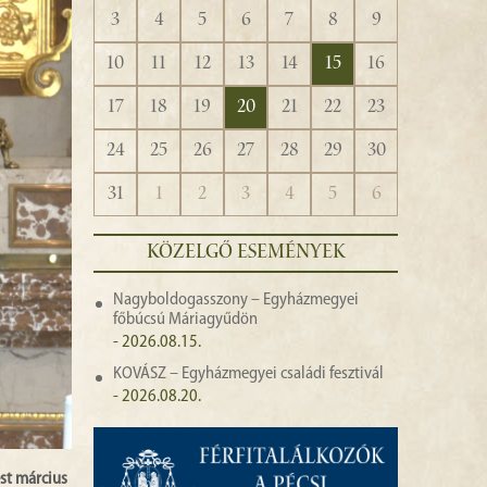
3
4
5
6
7
8
9
10
11
12
13
14
15
16
17
18
19
20
21
22
23
24
25
26
27
28
29
30
31
1
2
3
4
5
6
KÖZELGŐ ESEMÉNYEK
Nagyboldogasszony – Egyházmegyei
főbúcsú Máriagyűdön
- 2026.08.15.
KOVÁSZ – Egyházmegyei családi fesztivál
- 2026.08.20.
st március