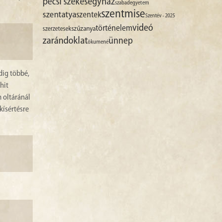
pécsi székesegyház
szabadegyetem
szentmise
szentatya
szentek
Szentév - 2025
videó
történelem
szűzanya
szerzetesek
zarándoklat
ünnep
ökumené
dig többé,
hit
m oltáránál
kísértésre