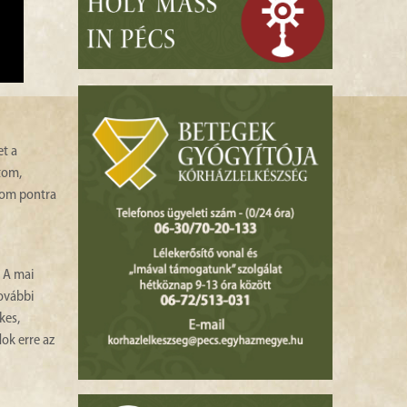
et a
tom,
rom pontra
. A mai
további
kes,
ok erre az