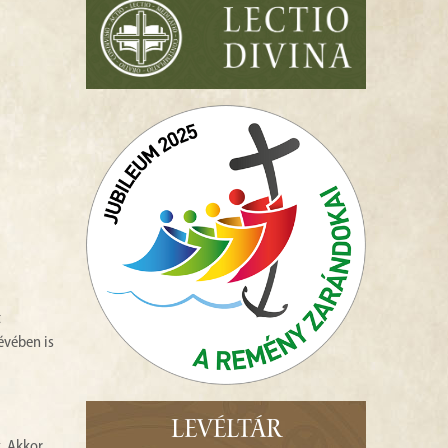
t
 évében is
LEVÉLTÁR
k. Akkor