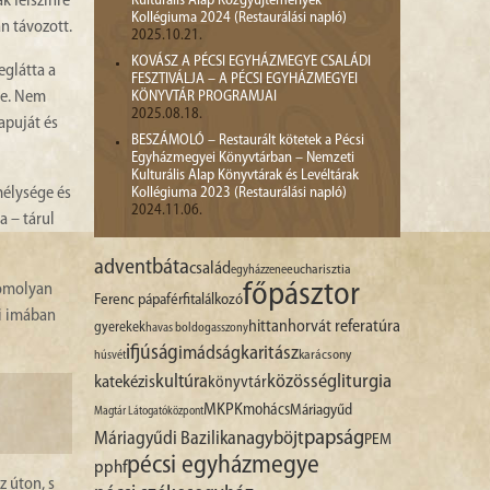
Kulturális Alap Közgyűjtemények
k felszínre
Kollégiuma 2024 (Restaurálási napló)
n távozott.
2025.10.21.
KOVÁSZ A PÉCSI EGYHÁZMEGYE CSALÁDI
eglátta a
FESZTIVÁLJA – A PÉCSI EGYHÁZMEGYEI
KÖNYVTÁR PROGRAMJAI
te. Nem
2025.08.18.
apuját és
BESZÁMOLÓ – Restaurált kötetek a Pécsi
Egyházmegyei Könyvtárban – Nemzeti
Kulturális Alap Könyvtárak és Levéltárak
Kollégiuma 2023 (Restaurálási napló)
mélysége és
2024.11.06.
a – tárul
advent
báta
család
egyházzene
eucharisztia
főpásztor
komolyan
Ferenc pápa
férfitalálkozó
pi imában
hittan
horvát referatúra
gyerekek
havas boldogasszony
ifjúság
imádság
karitász
karácsony
húsvét
liturgia
kultúra
közösség
katekézis
könyvtár
MKPK
mohács
Máriagyűd
Magtár Látogatóközpont
papság
nagyböjt
Máriagyűdi Bazilika
PEM
pécsi egyházmegye
pphf
z úton, s