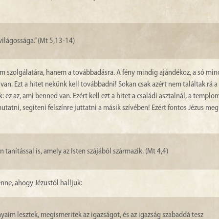
 világossága.” (Mt 5,13-14)
m szolgálatára, hanem a továbbadásra. A fény mindig ajándékoz, a só min
van. Ezt a hitet nekünk kell továbbadni! Sokan csak azért nem találtak rá a 
: ez az, ami benned van. Ezért kell ezt a hitet a családi asztalnál, a templo
atni, segíteni felszínre juttatni a másik szívében! Ezért fontos Jézus meg
anítással is, amely az Isten szájából származik. (Mt 4,4)
benne, ahogy Jézustól halljuk:
yaim lesztek, megismeritek az igazságot, és az igazság szabaddá tesz