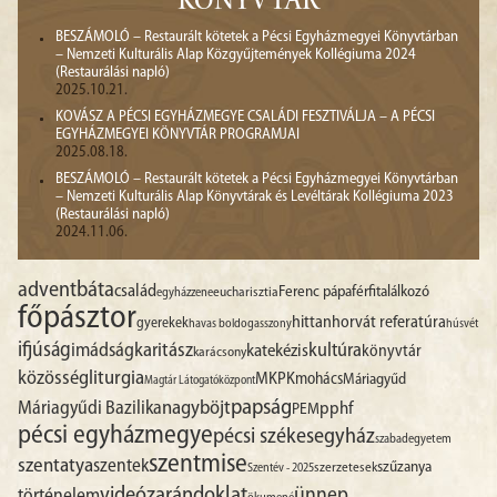
KÖNYVTÁR
BESZÁMOLÓ – Restaurált kötetek a Pécsi Egyházmegyei Könyvtárban
– Nemzeti Kulturális Alap Közgyűjtemények Kollégiuma 2024
(Restaurálási napló)
2025.10.21.
KOVÁSZ A PÉCSI EGYHÁZMEGYE CSALÁDI FESZTIVÁLJA – A PÉCSI
EGYHÁZMEGYEI KÖNYVTÁR PROGRAMJAI
2025.08.18.
BESZÁMOLÓ – Restaurált kötetek a Pécsi Egyházmegyei Könyvtárban
– Nemzeti Kulturális Alap Könyvtárak és Levéltárak Kollégiuma 2023
(Restaurálási napló)
2024.11.06.
advent
báta
család
Ferenc pápa
férfitalálkozó
egyházzene
eucharisztia
főpásztor
hittan
horvát referatúra
gyerekek
havas boldogasszony
húsvét
ifjúság
imádság
karitász
kultúra
katekézis
könyvtár
karácsony
liturgia
közösség
MKPK
mohács
Máriagyűd
Magtár Látogatóközpont
papság
nagyböjt
Máriagyűdi Bazilika
pphf
PEM
pécsi egyházmegye
pécsi székesegyház
szabadegyetem
szentmise
szentatya
szentek
szűzanya
szerzetesek
Szentév - 2025
videó
zarándoklat
ünnep
történelem