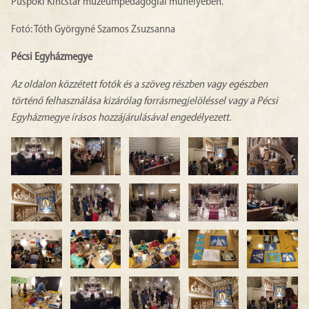
Püspöki Kincstár múzeumpedagógiai műhelyében.
Fotó: Tóth Györgyné Szamos Zsuzsanna
Pécsi Egyházmegye
Az oldalon közzétett fotók és a szöveg részben vagy egészben
történő felhasználása kizárólag forrásmegjelöléssel vagy a Pécsi
Egyházmegye írásos hozzájárulásával engedélyezett.