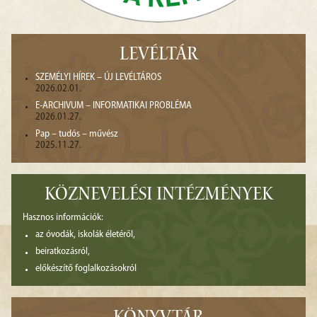
LEVÉLTÁR
SZEMÉLYI HÍREK – ÚJ LEVÉLTÁROS
2026.02.01.
E-ARCHIVUM – INFORMATIKAI PROBLÉMA
2026.01.27.
Pap – tudós – művész
2025.11.27.
KÖZNEVELÉSI INTÉZMÉNYEK
Hasznos információk:
az óvodák, iskolák életéről,
beiratkozásról,
előkészítő foglalkozásokról