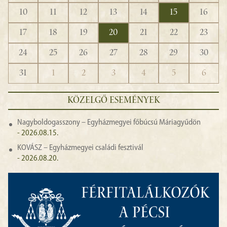
10
11
12
13
14
15
16
17
18
19
20
21
22
23
24
25
26
27
28
29
30
31
1
2
3
4
5
6
KÖZELGŐ ESEMÉNYEK
Nagyboldogasszony – Egyházmegyei főbúcsú Máriagyűdön
- 2026.08.15.
KOVÁSZ – Egyházmegyei családi fesztivál
- 2026.08.20.