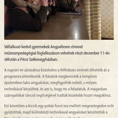
Vállalkozó kedvű gyermekek Angyallesen címmel
múzeumpedagógiai foglalkozáson vehettek részt december 11-én
délután a Pécsi Székesegyházban.
A naptári év zárásához közeledve a felfedezés örömét élhették át a
programra jelentkezők. A fiatalok megkeresték a templom
épületében lakó angyalokat, megfigyelték miből, s milyen
technikával készültek, és azt is, hogy mi a feladatuk. A magasban
szárnyalókat távcső segítségével tudták közelebb hozni magukhoz.
Ezt követően a kicsik egy pohár forró tea mellett megmelegedve erőt
gyűjtöttek, majd különböző technikával angyalokat készítettek a