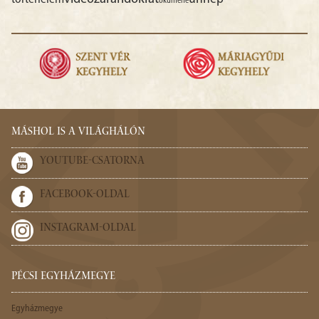
ökumené
MÁSHOL IS A VILÁGHÁLÓN
YOUTUBE-CSATORNA
FACEBOOK-OLDAL
INSTAGRAM-OLDAL
PÉCSI EGYHÁZMEGYE
Egyházmegye