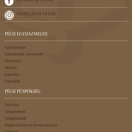
FACEBOOK-OLDAL
INSTAGRAM-OLDAL
PÉCSI EGYHÁZMEGYE
Egyházmegye
Intézmények, szervezetek
Pasztoráció
Aktuális
Kapcsolat
Kapuoldal
PÉCSI PÜSPÖKSÉG
Turisztika
Látogatóknak
Szolgáltatások
Magtár Étterem és Rendezvényház