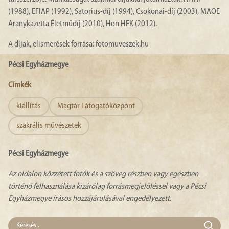
(1988), EFIAP (1992), Satorius-díj (1994), Csokonai-díj (2003), MAOE
Aranykazetta Életműdíj (2010), Hon HFK (2012).
A díjak, elismerések forrása: fotomuveszek.hu
Pécsi Egyházmegye
Címkék
kiállítás
Magtár Látogatóközpont
szakrális művészetek
Pécsi Egyházmegye
Az oldalon közzétett fotók és a szöveg részben vagy egészben
történő felhasználása kizárólag forrásmegjelöléssel vagy a Pécsi
Egyházmegye írásos hozzájárulásával engedélyezett.