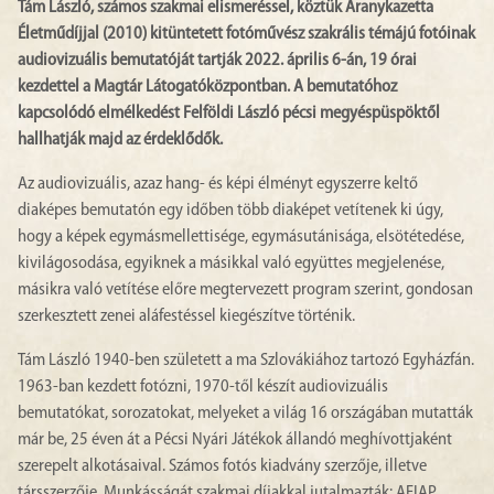
Tám László, számos szakmai elismeréssel, köztük Aranykazetta
Életműdíjjal (2010) kitüntetett fotóművész szakrális témájú fotóinak
audiovizuális bemutatóját tartják 2022. április 6-án, 19 órai
kezdettel a Magtár Látogatóközpontban. A bemutatóhoz
kapcsolódó elmélkedést Felföldi László pécsi megyéspüspöktől
hallhatják majd az érdeklődők.
Az audiovizuális, azaz hang- és képi élményt egyszerre keltő
diaképes bemutatón egy időben több diaképet vetítenek ki úgy,
hogy a képek egymásmellettisége, egymásutánisága, elsötétedése,
kivilágosodása, egyiknek a másikkal való együttes megjelenése,
másikra való vetítése előre megtervezett program szerint, gondosan
szerkesztett zenei aláfestéssel kiegészítve történik.
Tám László 1940-ben született a ma Szlovákiához tartozó Egyházfán.
1963-ban kezdett fotózni, 1970-től készít audiovizuális
bemutatókat, sorozatokat, melyeket a világ 16 országában mutatták
már be, 25 éven át a Pécsi Nyári Játékok állandó meghívottjaként
szerepelt alkotásaival. Számos fotós kiadvány szerzője, illetve
társszerzője. Munkásságát szakmai díjakkal jutalmazták: AFIAP