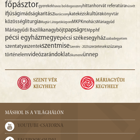
főpásztor
hittan
horvát referatúra
gyerekek
havas boldogasszony
húsvét
ifjúság
imádság
karitász
kultúra
katekézis
könyvtár
karácsony
liturgia
közösség
MKPK
mohács
Máriagyűd
Magtár Látogatóközpont
papság
nagyböjt
Máriagyűdi Bazilika
pphf
PEM
pécsi egyházmegye
pécsi székesegyház
szabadegyetem
szentmise
szentatya
szentek
szűzanya
szerzetesek
Szentév - 2025
videó
zarándoklat
ünnep
történelem
ökumené
MÁSHOL IS A VILÁGHÁLÓN
YOUTUBE-CSATORNA