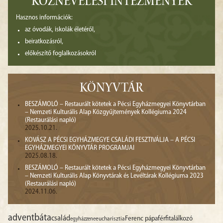
KÖZNEVELÉSI INTÉZMÉNYEK
Hasznos információk:
az óvodák, iskolák életéről,
beiratkozásról,
előkészítő foglalkozásokról
KÖNYVTÁR
BESZÁMOLÓ – Restaurált kötetek a Pécsi Egyházmegyei Könyvtárban
– Nemzeti Kulturális Alap Közgyűjtemények Kollégiuma 2024
(Restaurálási napló)
2025.10.21.
KOVÁSZ A PÉCSI EGYHÁZMEGYE CSALÁDI FESZTIVÁLJA – A PÉCSI
EGYHÁZMEGYEI KÖNYVTÁR PROGRAMJAI
2025.08.18.
BESZÁMOLÓ – Restaurált kötetek a Pécsi Egyházmegyei Könyvtárban
– Nemzeti Kulturális Alap Könyvtárak és Levéltárak Kollégiuma 2023
(Restaurálási napló)
2024.11.06.
advent
báta
család
Ferenc pápa
férfitalálkozó
egyházzene
eucharisztia