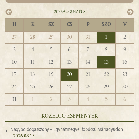
2026
Augusztus
H
K
SZ
CS
P
SZO
V
27
28
29
30
31
1
2
3
4
5
6
7
8
9
10
11
12
13
14
15
16
17
18
19
20
21
22
23
24
25
26
27
28
29
30
31
1
2
3
4
5
6
KÖZELGŐ ESEMÉNYEK
Nagyboldogasszony – Egyházmegyei főbúcsú Máriagyűdön
- 2026.08.15.