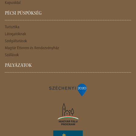
Kapuoldal
PÉCSI PÜSPÖKSÉG
Turisztika
Látogatóknak
Szolgáltatások
Magtár Étterem és Rendezvényház
Szállások
PÁLYÁZATOK