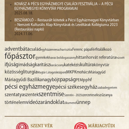
KOVÁSZ A PÉCSI EGYHÁZMEGYE CSALÁDI FESZTIVÁLJA – A PÉCSI
EGYHÁZMEGYEI KÖNYVTÁR PROGRAMJAI
2025.08.18.
BESZÁMOLÓ – Restaurált kötetek a Pécsi Egyházmegyei Könyvtárban
– Nemzeti Kulturális Alap Könyvtárak és Levéltárak Kollégiuma 2023
(Restaurálási napló)
2024.11.06.
advent
báta
család
Ferenc pápa
férfitalálkozó
egyházzene
eucharisztia
főpásztor
hittan
horvát referatúra
gyerekek
havas boldogasszony
húsvét
ifjúság
imádság
karitász
kultúra
katekézis
könyvtár
karácsony
liturgia
közösség
MKPK
mohács
Máriagyűd
Magtár Látogatóközpont
papság
nagyböjt
Máriagyűdi Bazilika
pphf
PEM
pécsi egyházmegye
pécsi székesegyház
szabadegyetem
szentmise
szentatya
szentek
szűzanya
szerzetesek
Szentév - 2025
videó
zarándoklat
ünnep
történelem
ökumené