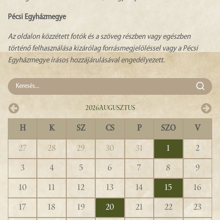
Pécsi Egyházmegye
Az oldalon közzétett fotók és a szöveg részben vagy egészben
történő felhasználása kizárólag forrásmegjelöléssel vagy a Pécsi
Egyházmegye írásos hozzájárulásával engedélyezett.
2026
Augusztus
H
K
SZ
CS
P
SZO
V
27
28
29
30
31
1
2
3
4
5
6
7
8
9
10
11
12
13
14
15
16
17
18
19
20
21
22
23