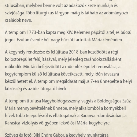
stílusában, melyben benne volt az adakozók keze munkája és
szívjósága. Több liturgikus tárgyon máig is látható az adományozó
családok neve.
A templom 1773-ban kapta meg XIV. Kelemen pápától a teljes búcsú
jogot. Ezután évente hét nagy búcsút tartottak Máriakéménden.
A kegyhely rendezése és felújítása 2018-ban kezdődött a régi
kolostorépület felújításával, mely jelenleg zarándokszállásként
működik. Miután befejeződött a műemlék épület renoválása, a
kegytemplom külső felújítása következett, mely idén tavaszra
készülhetett el. A templom megáldását május 7-én ünnepelte a helyi
közösség és az ide látogató hívek.
A templom titulusa Nagyboldogasszony, vagyis a Boldogságos Szűz
Mária mennybevételének ünnepe, mely alkalomból a környékbeli
hívek több településről is ellátogatnak a Baranyai-dombságban, a
Karasica-vízfolyás völgyében fekvő ősi Mária-kegyhelyre.
Szöveg és fotó: Biki Endre Gábor, a kegyhely munkatársa