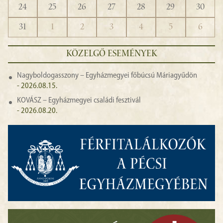
24
25
26
27
28
29
30
31
1
2
3
4
5
6
KÖZELGŐ ESEMÉNYEK
Nagyboldogasszony – Egyházmegyei főbúcsú Máriagyűdön
- 2026.08.15.
KOVÁSZ – Egyházmegyei családi fesztivál
- 2026.08.20.