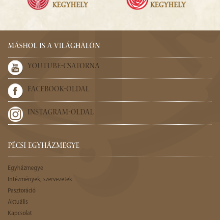
MÁSHOL IS A VILÁGHÁLÓN
YOUTUBE-CSATORNA
FACEBOOK-OLDAL
INSTAGRAM-OLDAL
PÉCSI EGYHÁZMEGYE
Egyházmegye
Intézmények, szervezetek
Pasztoráció
Aktuális
Kapcsolat