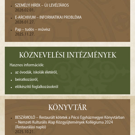
SZEMÉLYI HÍREK – ÚJ LEVÉLTÁROS
2026.02.01.
E-ARCHIVUM – INFORMATIKAI PROBLÉMA
2026.01.27.
Pap – tudós – művész
2025.11.27.
KÖZNEVELÉSI INTÉZMÉNYEK
Hasznos információk:
az óvodák, iskolák életéről,
beiratkozásról,
előkészítő foglalkozásokról
KÖNYVTÁR
BESZÁMOLÓ – Restaurált kötetek a Pécsi Egyházmegyei Könyvtárban
– Nemzeti Kulturális Alap Közgyűjtemények Kollégiuma 2024
(Restaurálási napló)
2025.10.21.