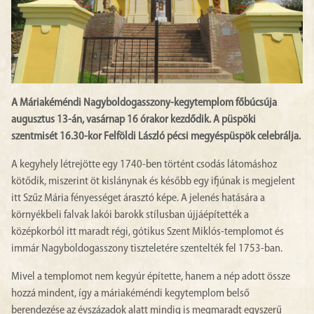
A Máriakéméndi Nagyboldogasszony-kegytemplom főbúcsúja
augusztus 13-án, vasárnap 16 órakor kezdődik. A püspöki
szentmisét 16.30-kor Felföldi László pécsi megyéspüspök celebrálja.
A kegyhely létrejötte egy 1740-ben történt csodás látomáshoz
kötődik, miszerint öt kislánynak és később egy ifjúnak is megjelent
itt Szűz Mária fényességet árasztó képe. A jelenés hatására a
környékbeli falvak lakói barokk stílusban újjáépítették a
középkorból itt maradt régi, gótikus Szent Miklós-templomot és
immár Nagyboldogasszony tiszteletére szentelték fel 1753-ban.
Mivel a templomot nem kegyúr építette, hanem a nép adott össze
hozzá mindent, így a máriakéméndi kegytemplom belső
berendezése az évszázadok alatt mindig is megmaradt egyszerű