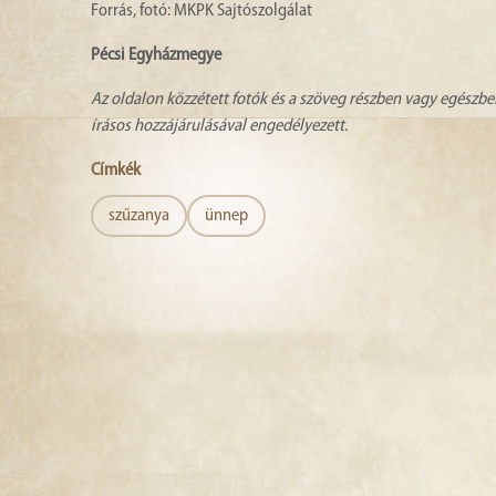
Forrás, fotó: MKPK Sajtószolgálat
Pécsi Egyházmegye
Az oldalon közzétett fotók és a szöveg részben vagy egészbe
írásos hozzájárulásával engedélyezett.
Címkék
szűzanya
ünnep