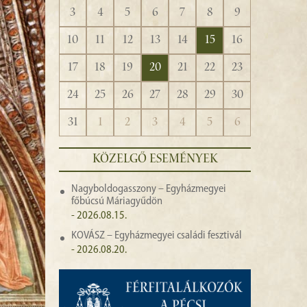
3
4
5
6
7
8
9
10
11
12
13
14
15
16
17
18
19
20
21
22
23
24
25
26
27
28
29
30
31
1
2
3
4
5
6
KÖZELGŐ ESEMÉNYEK
Nagyboldogasszony – Egyházmegyei
főbúcsú Máriagyűdön
- 2026.08.15.
KOVÁSZ – Egyházmegyei családi fesztivál
- 2026.08.20.