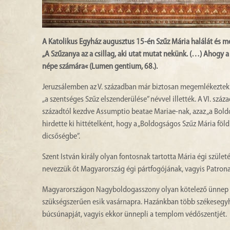
A Katolikus Egyház augusztus 15-én Szűz Mária halálát és m
„A Szűzanya az a csillag, aki utat mutat nekünk. (…) Ahogy a 
népe számára« (Lumen gentium, 68.).
Jeruzsálemben az V. században már biztosan megemlékeztek 
„a szentséges Szűz elszenderülése” névvel illették. A VI. száza
századtól kezdve Assumptio beatae Mariae-nak, azaz „a Bol
hirdette ki hittételként, hogy a „Boldogságos Szűz Mária föld
dicsőségbe”.
Szent István király olyan fontosnak tartotta Mária égi szül
nevezzük őt Magyarország égi pártfogójának, vagyis Patron
Magyarországon Nagyboldogasszony olyan kötelező ünnep (a 
szükségszerűen esik vasárnapra. Hazánkban több székesegyhá
búcsúnapját, vagyis ekkor ünnepli a templom védőszentjét.