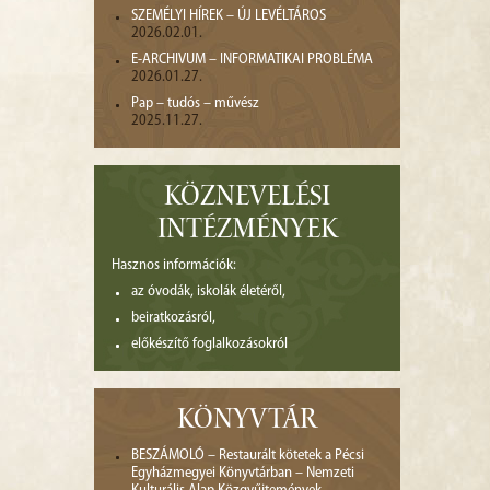
SZEMÉLYI HÍREK – ÚJ LEVÉLTÁROS
2026.02.01.
E-ARCHIVUM – INFORMATIKAI PROBLÉMA
2026.01.27.
Pap – tudós – művész
2025.11.27.
KÖZNEVELÉSI
INTÉZMÉNYEK
Hasznos információk:
az óvodák, iskolák életéről,
beiratkozásról,
előkészítő foglalkozásokról
KÖNYVTÁR
BESZÁMOLÓ – Restaurált kötetek a Pécsi
Egyházmegyei Könyvtárban – Nemzeti