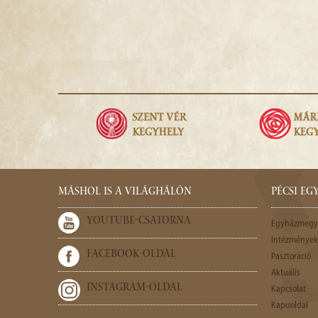
MÁSHOL IS A VILÁGHÁLÓN
PÉCSI E
YOUTUBE-CSATORNA
Egyházmegy
Intézmények,
FACEBOOK-OLDAL
Pasztoráció
Aktuális
INSTAGRAM-OLDAL
Kapcsolat
Kapuoldal