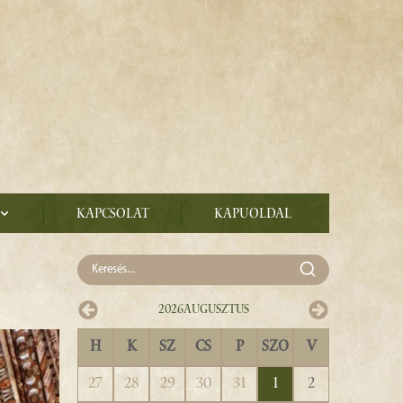
Kapcsolat
Kapuoldal
2026
Augusztus
H
K
SZ
CS
P
SZO
V
27
28
29
30
31
1
2