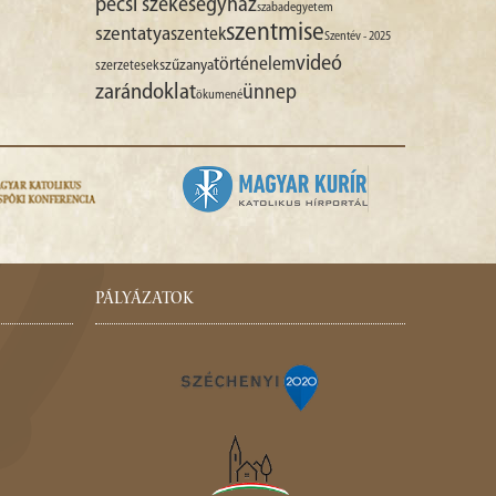
pécsi székesegyház
szabadegyetem
szentmise
szentatya
szentek
Szentév - 2025
videó
történelem
szűzanya
szerzetesek
zarándoklat
ünnep
ökumené
PÁLYÁZATOK