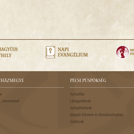
GYHÁZMEGYE
PÉCSI PÜSPÖKSÉG
e
Turisztika
 szervezetek
Látogatóknak
Szolgáltatások
Magtár Étterem és Rendezvényház
Szállások