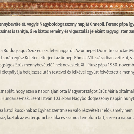
ennybevételét, vagyis Nagyboldogasszony napját ünnepli. Ferenc pápa így
zsinat is tanítja, ő »a biztos remény és vigasztalás jeleként ragyog Isten z
a Boldogságos Szűz égi születésnapjáról. Az ünnepet Dormitio sanctae Ma
d során egész Keleten elterjedt az ünnep. Róma a VII. században vette át, s a 
dogságos Szűz mennybevételé”-nek nevezték. XII. Piusz pápa 1950. novemb
i életpályája befejezése után testével és lelkével együtt felvétetett a menn
etésnapját, hogy ezen a napon ajánlotta Magyarországot Szűz Mária oltalmáb
a Hungariae-nak. Szent István 1038-ban Nagyboldogasszony napján hunyt 
katolikusoknak az Egyház szentmisén való részvételt ír elő), amely nem
z, köztük az esztergomi bazilika és számos templom tartja ezen a napon 