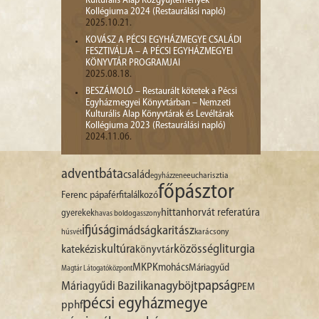
Kulturális Alap Közgyűjtemények
Kollégiuma 2024 (Restaurálási napló)
2025.10.21.
KOVÁSZ A PÉCSI EGYHÁZMEGYE CSALÁDI
FESZTIVÁLJA – A PÉCSI EGYHÁZMEGYEI
KÖNYVTÁR PROGRAMJAI
2025.08.18.
BESZÁMOLÓ – Restaurált kötetek a Pécsi
Egyházmegyei Könyvtárban – Nemzeti
Kulturális Alap Könyvtárak és Levéltárak
Kollégiuma 2023 (Restaurálási napló)
2024.11.06.
advent
báta
család
egyházzene
eucharisztia
főpásztor
Ferenc pápa
férfitalálkozó
hittan
horvát referatúra
gyerekek
havas boldogasszony
ifjúság
imádság
karitász
karácsony
húsvét
liturgia
kultúra
közösség
katekézis
könyvtár
MKPK
mohács
Máriagyűd
Magtár Látogatóközpont
papság
nagyböjt
Máriagyűdi Bazilika
PEM
pécsi egyházmegye
pphf