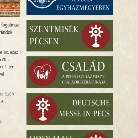
 fogalmaz:
arándok
riae, azaz
VIII.
er 1-jén
yei
a. Ezért
el.
a