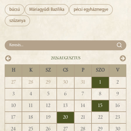
búcsú
Máriagyűdi Bazilika
pécsi egyházmegye
szűzanya
2026
Augusztus
H
K
SZ
CS
P
SZO
V
27
28
29
30
31
1
2
3
4
5
6
7
8
9
10
11
12
13
14
15
16
17
18
19
20
21
22
23
24
25
26
27
28
29
30