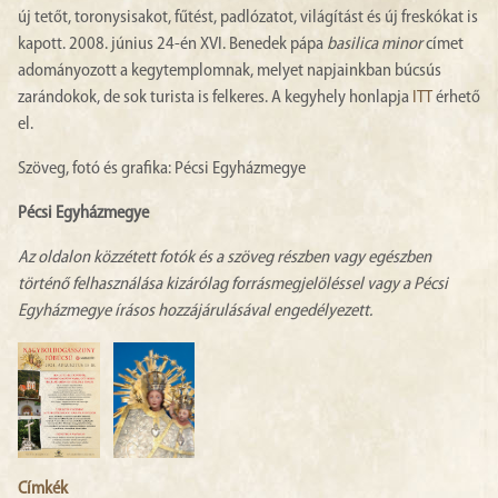
új tetőt, toronysisakot, fűtést, padlózatot, világítást és új freskókat is
kapott. 2008. június 24-én XVI. Benedek pápa
basilica minor
címet
adományozott a kegytemplomnak, melyet napjainkban búcsús
zarándokok, de sok turista is felkeres. A kegyhely honlapja
ITT
érhető
el.
Szöveg, fotó és grafika: Pécsi Egyházmegye
Pécsi Egyházmegye
Az oldalon közzétett fotók és a szöveg részben vagy egészben
történő felhasználása kizárólag forrásmegjelöléssel vagy a Pécsi
Egyházmegye írásos hozzájárulásával engedélyezett.
Címkék