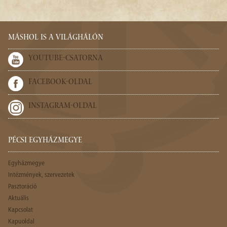
MÁSHOL IS A VILÁGHÁLÓN
YOUTUBE-CSATORNA
FACEBOOK-OLDAL
INSTAGRAM-OLDAL
PÉCSI EGYHÁZMEGYE
Egyházmegye
Intézmények, szervezetek
Pasztoráció
Aktuális
Kapcsolat
Kapuoldal