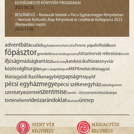
EGYHÁZMEGYEI KÖNYVTÁR PROGRAMJAI
2025.08.18.
BESZÁMOLÓ – Restaurált kötetek a Pécsi Egyházmegyei Könyvtárban
– Nemzeti Kulturális Alap Könyvtárak és Levéltárak Kollégiuma 2023
(Restaurálási napló)
2024.11.06.
advent
báta
család
Ferenc pápa
férfitalálkozó
egyházzene
eucharisztia
főpásztor
hittan
horvát referatúra
gyerekek
havas boldogasszony
húsvét
ifjúság
imádság
karitász
kultúra
katekézis
könyvtár
karácsony
liturgia
közösség
MKPK
mohács
Máriagyűd
Magtár Látogatóközpont
papság
nagyböjt
Máriagyűdi Bazilika
pphf
PEM
pécsi egyházmegye
pécsi székesegyház
szabadegyetem
szentmise
szentatya
szentek
szűzanya
szerzetesek
Szentév - 2025
videó
zarándoklat
ünnep
történelem
ökumené