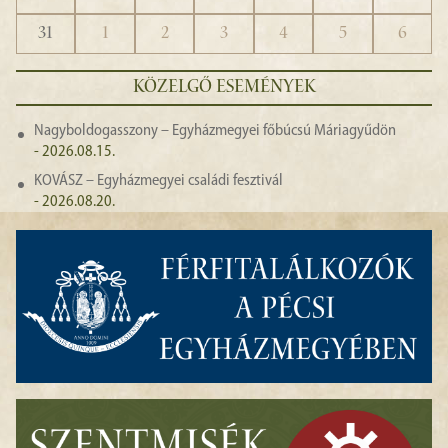
31
1
2
3
4
5
6
KÖZELGŐ ESEMÉNYEK
Nagyboldogasszony – Egyházmegyei főbúcsú Máriagyűdön
- 2026.08.15.
KOVÁSZ – Egyházmegyei családi fesztivál
- 2026.08.20.