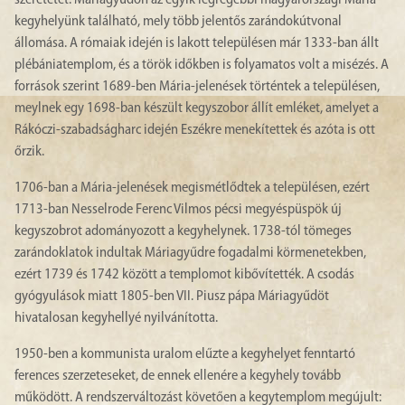
szeretetét. Máriagyűdön az egyik legrégebbi magyarországi Mária-
kegyhelyünk található, mely több jelentős zarándokútvonal
állomása. A rómaiak idején is lakott településen már 1333-ban állt
plébániatemplom, és a török időkben is folyamatos volt a misézés. A
források szerint 1689-ben Mária-jelenések történtek a településen,
meylnek egy 1698-ban készült kegyszobor állít emléket, amelyet a
Rákóczi-szabadságharc idején Eszékre menekítettek és azóta is ott
őrzik.
1706-ban a Mária-jelenések megismétlődtek a településen, ezért
1713-ban Nesselrode Ferenc Vilmos pécsi megyéspüspök új
kegyszobrot adományozott a kegyhelynek. 1738-tól tömeges
zarándoklatok indultak Máriagyűdre fogadalmi körmenetekben,
ezért 1739 és 1742 között a templomot kibővítették. A csodás
gyógyulások miatt 1805-ben VII. Piusz pápa Máriagyűdöt
hivatalosan kegyhellyé nyilvánította.
1950-ben a kommunista uralom elűzte a kegyhelyet fenntartó
ferences szerzeteseket, de ennek ellenére a kegyhely tovább
működött. A rendszerváltozást követően a kegytemplom megújult: