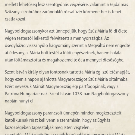
mellett lehetőség lesz szentgyónás végzésére, valamint a Fájdalmas
Szűzanya szobrához zarándokló rózsafüzér körmenethez is lehet
csatlakozni.
Nagyboldogasszonykor azt ünnepeljük, hogy Szűz Mária földi élete
végén testestől lelkestől felvétetett a mennyországba. Az
ősegyházig visszanyúló hagyomány szerint a Megváltó nem engedte
át édesanyja, Mária holttestét a földi enyészetnek, hanem halála
után föltámasztotta és magához emelte őt a mennyei dicsőségbe.
Szent István király olyan fontosnak tartotta Mária égi születésnapját,
hogy ezen a napon ajánlotta Magyarországot Szűz Mária oltalmába.
Ezért nevezzük Máriát Magyarország égi pártfogójának, vagyis
Patrona Hungariae-nak. Szent István 1038-ban Nagyboldogasszony
napján hunyt el.
Nagyboldogasszony parancsolt ünnepén minden megkeresztelt
katolikusnak részt kell vennie szentmisén, hogy az Egyház
közösségében tapasztalják meg Isten végtelen