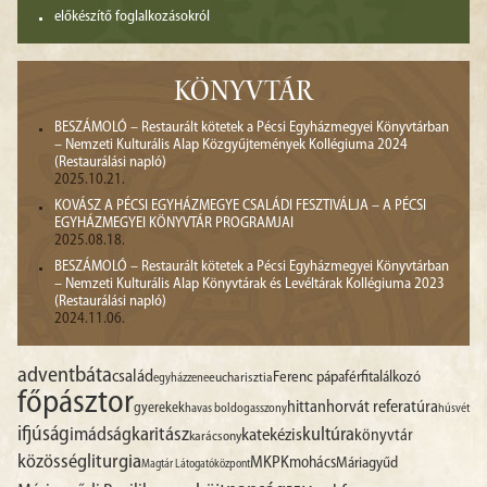
előkészítő foglalkozásokról
KÖNYVTÁR
BESZÁMOLÓ – Restaurált kötetek a Pécsi Egyházmegyei Könyvtárban
– Nemzeti Kulturális Alap Közgyűjtemények Kollégiuma 2024
(Restaurálási napló)
2025.10.21.
KOVÁSZ A PÉCSI EGYHÁZMEGYE CSALÁDI FESZTIVÁLJA – A PÉCSI
EGYHÁZMEGYEI KÖNYVTÁR PROGRAMJAI
2025.08.18.
BESZÁMOLÓ – Restaurált kötetek a Pécsi Egyházmegyei Könyvtárban
– Nemzeti Kulturális Alap Könyvtárak és Levéltárak Kollégiuma 2023
(Restaurálási napló)
2024.11.06.
advent
báta
család
Ferenc pápa
férfitalálkozó
egyházzene
eucharisztia
főpásztor
hittan
horvát referatúra
gyerekek
havas boldogasszony
húsvét
ifjúság
imádság
karitász
kultúra
katekézis
könyvtár
karácsony
liturgia
közösség
MKPK
mohács
Máriagyűd
Magtár Látogatóközpont