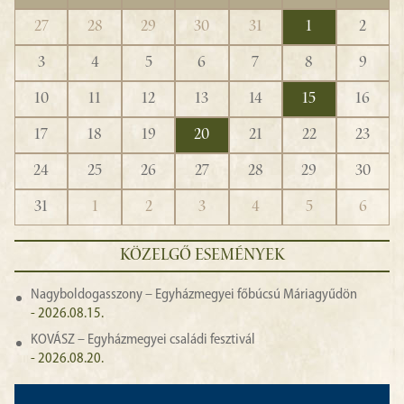
27
28
29
30
31
1
2
3
4
5
6
7
8
9
10
11
12
13
14
15
16
17
18
19
20
21
22
23
24
25
26
27
28
29
30
31
1
2
3
4
5
6
KÖZELGŐ ESEMÉNYEK
Nagyboldogasszony – Egyházmegyei főbúcsú Máriagyűdön
- 2026.08.15.
KOVÁSZ – Egyházmegyei családi fesztivál
- 2026.08.20.