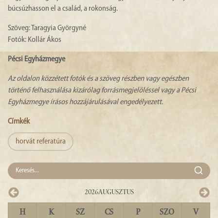
búcsúzhasson el a család, a rokonság.
Szöveg: Taragyia Györgyné
Fotók: Kollár Ákos
Pécsi Egyházmegye
Az oldalon közzétett fotók és a szöveg részben vagy egészben
történő felhasználása kizárólag forrásmegjelöléssel vagy a Pécsi
Egyházmegye írásos hozzájárulásával engedélyezett.
Címkék
horvát referatúra
2026
Augusztus
H
K
SZ
CS
P
SZO
V