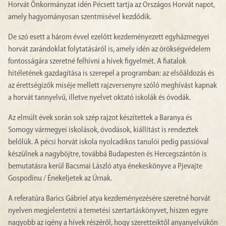
Horvát Önkormányzat idén Pécsett tartja az Országos Horvát napot,
amely hagyományosan szentmisével kezdődik.
De szó esett a három évvel ezelőtt kezdeményezett egyházmegyei
horvát zarándoklat folytatásáról is, amely idén az örökségvédelem
fontosságára szeretné felhívni a hívek figyelmét. A fiatalok
hitéletének gazdagítása is szerepel a programban: az elsőáldozás és
az érettségizők miséje mellett rajzversenyre szóló meghívást kapnak
a horvát tannyelvű, illetve nyelvet oktató iskolák és óvodák.
Az elmúlt évek során sok szép rajzot készítettek a Baranya és
Somogy vármegyei iskolások, óvodások, kiállítást is rendeztek
belőlük. A pécsi horvát iskola nyolcadikos tanulói pedig passióval
készülnek a nagyböjtre, továbbá Budapesten és Hercegszántón is
bemutatásra kerül Bacsmai László atya énekeskönyve a Pjevajte
Gospodinu / Énekeljetek az Úrnak.
A referatúra Barics Gábriel atya kezdeményezésére szeretné horvát
nyelven megjelentetni a temetési szertartáskönyvet, hiszen egyre
nagyobb az igény a hívek részéről, hogy szeretteiktől anyanyelvükön