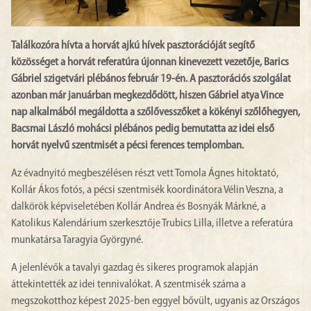
Találkozóra hívta a horvát ajkú hívek pasztorációját segítő
közösséget a horvát referatúra újonnan kinevezett vezetője, Barics
Gábriel szigetvári plébános február 19-én.
A pasztorációs szolgálat
azonban már januárban megkezdődött, hiszen Gábriel atya Vince
nap alkalmából megáldotta a szőlővesszőket a kökényi szőlőhegyen,
Bacsmai László mohácsi plébános pedig bemutatta az idei első
horvát nyelvű szentmisét a pécsi ferences templomban.
Az évadnyitó megbeszélésen részt vett Tomola Ágnes hitoktató,
Kollár Ákos fotós, a pécsi szentmisék koordinátora Vélin Veszna, a
dalkörök képviseletében Kollár Andrea és Bosnyák Márkné, a
Katolikus Kalendárium szerkesztője Trubics Lilla, illetve a referatúra
munkatársa Taragyia Györgyné.
A jelenlévők a tavalyi gazdag és sikeres programok alapján
áttekintették az idei tennivalókat. A szentmisék száma a
megszokotthoz képest 2025-ben eggyel bővült, ugyanis az Országos