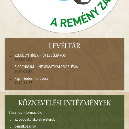
LEVÉLTÁR
SZEMÉLYI HÍREK – ÚJ LEVÉLTÁROS
2026.02.01.
E-ARCHIVUM – INFORMATIKAI PROBLÉMA
2026.01.27.
Pap – tudós – művész
2025.11.27.
KÖZNEVELÉSI INTÉZMÉNYEK
Hasznos információk:
az óvodák, iskolák életéről,
beiratkozásról,