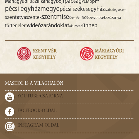
papság
nagyböjt
Máriagyűdi Bazilika
pphf
PEM
pécsi egyházmegye
pécsi székesegyház
szabadegyetem
szentmise
szentatya
szentek
szűzanya
szerzetesek
Szentév - 2025
videó
zarándoklat
ünnep
történelem
ökumené
MÁSHOL IS A VILÁGHÁLÓN
YOUTUBE-CSATORNA
FACEBOOK-OLDAL
INSTAGRAM-OLDAL