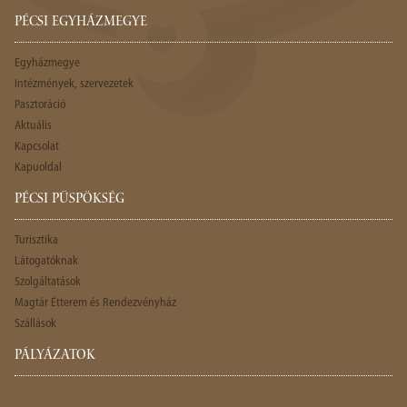
PÉCSI EGYHÁZMEGYE
Egyházmegye
Intézmények, szervezetek
Pasztoráció
Aktuális
Kapcsolat
Kapuoldal
PÉCSI PÜSPÖKSÉG
Turisztika
Látogatóknak
Szolgáltatások
Magtár Étterem és Rendezvényház
Szállások
PÁLYÁZATOK