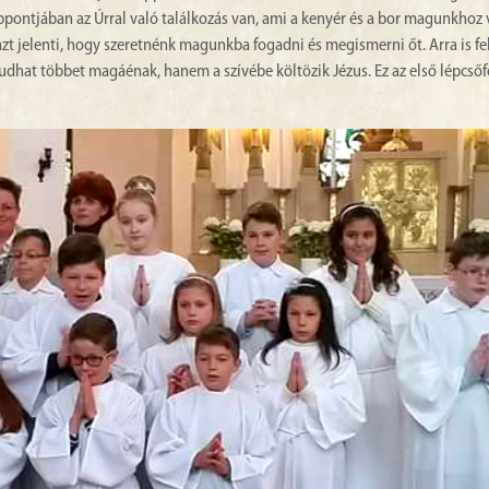
éppontjában az Úrral való találkozás van, ami a kenyér és a bor magunkhoz
azt jelenti, hogy szeretnénk magunkba fogadni és megismerni őt. Arra is fe
dhat többet magáénak, hanem a szívébe költözik Jézus. Ez az első lépcsőfo