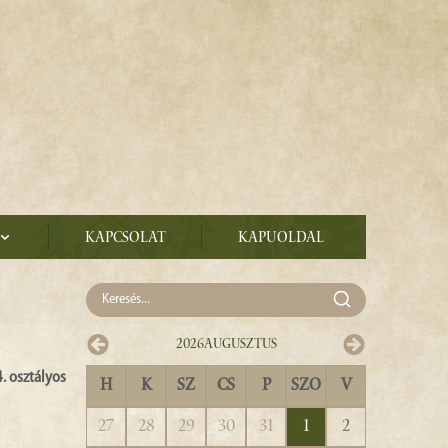
Kapcsolat
Kapuoldal
2026
Augusztus
. osztályos
H
K
SZ
CS
P
SZO
V
27
28
29
30
31
1
2