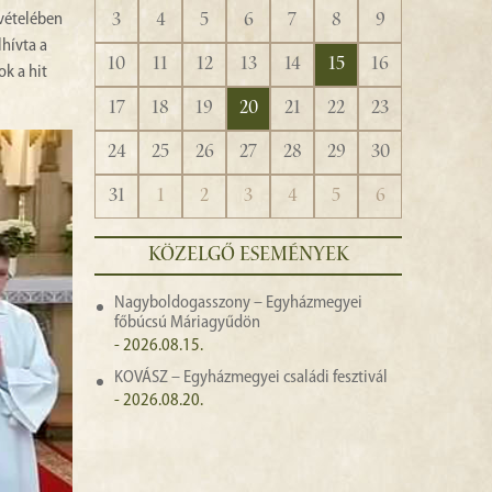
3
4
5
6
7
8
9
 vételében
lhívta a
10
11
12
13
14
15
16
k a hit
17
18
19
20
21
22
23
24
25
26
27
28
29
30
31
1
2
3
4
5
6
KÖZELGŐ ESEMÉNYEK
Nagyboldogasszony – Egyházmegyei
főbúcsú Máriagyűdön
- 2026.08.15.
KOVÁSZ – Egyházmegyei családi fesztivál
- 2026.08.20.