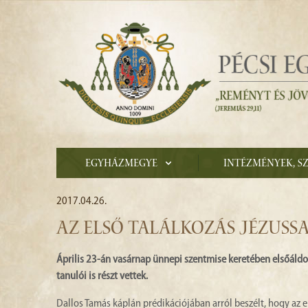
Egyházmegye
Intézmények, s
2017.04.26.
AZ ELSŐ TALÁLKOZÁS JÉZUSS
Április 23-án vasárnap ünnepi szentmise keretében elsőáldoz
tanulói is részt vettek.
Dallos Tamás káplán prédikációjában arról beszélt, hogy az 