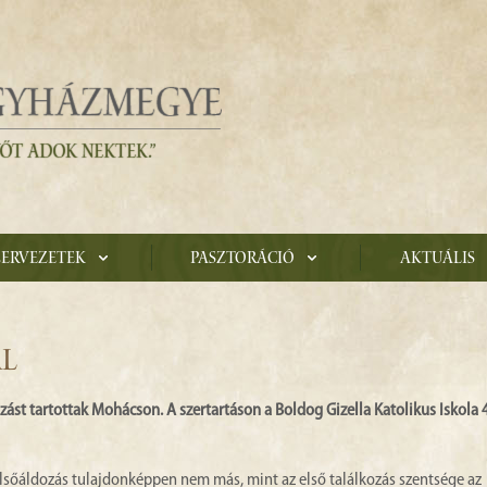
zervezetek
Pasztoráció
Aktuális
AL
ást tartottak Mohácson. A szertartáson a Boldog Gizella Katolikus Iskola 4
elsőáldozás tulajdonképpen nem más, mint az első találkozás szentsége az