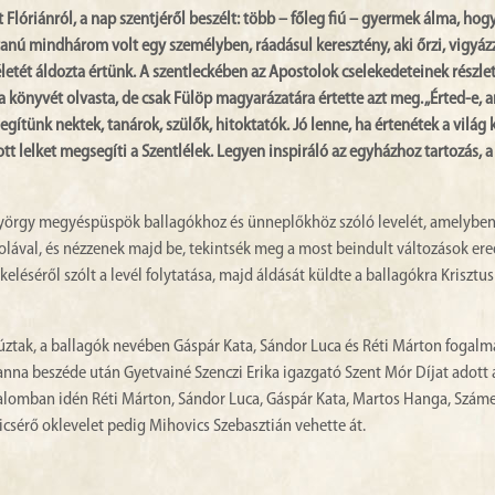
lóriánról, a nap szentjéről beszélt: több – főleg fiú – gyermek álma, hog
rtanú mindhárom volt egy személyben, ráadásul keresztény, aki őrzi, vigyáz
életét áldozta értünk. A szentleckében az Apostolok cselekedeteinek részlet
ta könyvét olvasta, de csak Fülöp magyarázatára értette azt meg. „Érted-e, 
egítünk nektek, tanárok, szülők, hitoktatók. Jó lenne, ha értenétek a világ 
t lelket megsegíti a Szentlélek. Legyen inspiráló az egyházhoz tartozás, a
György megyéspüspök ballagókhoz és ünneplőkhöz szóló levelét, amelyben 
skolával, és nézzenek majd be, tekintsék meg a most beindult változások e
eléséről szólt a levél folytatása, majd áldását küldte a ballagókra Krisztus
úztak, a ballagók nevében Gáspár Kata, Sándor Luca és Réti Márton fogal
nna beszéde után Gyetvainé Szenczi Erika igazgató Szent Mór Díjat adott 
alomban idén Réti Márton, Sándor Luca, Gáspár Kata, Martos Hanga, Száme
icsérő oklevelet pedig Mihovics Szebasztián vehette át.