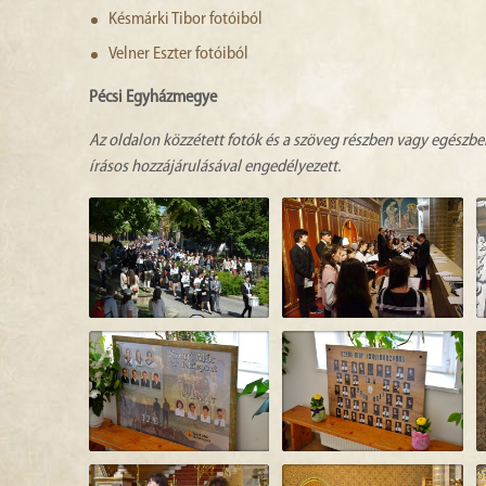
Késmárki Tibor fotóiból
Velner Eszter fotóiból
Pécsi Egyházmegye
Az oldalon közzétett fotók és a szöveg részben vagy egészbe
írásos hozzájárulásával engedélyezett.