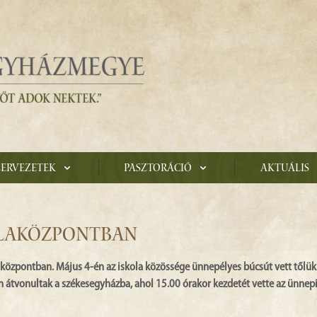
zervezetek
Pasztoráció
Aktuális
OLAKÖZPONTBAN
laközpontban. Május 4-én az iskola közössége ünnepélyes búcsút vett tőlük
en átvonultak a székesegyházba, ahol 15.00 órakor kezdetét vette az ünnep