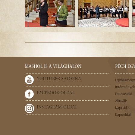
MÁSHOL IS A VILÁGHÁLÓN
PÉCSI E
YOUTUBE-CSATORNA
Egyházmegy
Intézmények,
FACEBOOK-OLDAL
Pasztoráció
Aktuális
INSTAGRAM-OLDAL
Kapcsolat
Kapuoldal