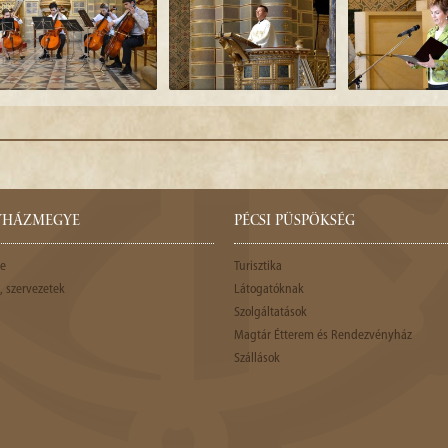
GYHÁZMEGYE
PÉCSI PÜSPÖKSÉG
e
Turisztika
 szervezetek
Látogatóknak
Szolgáltatások
Magtár Étterem és Rendezvényház
Szállások