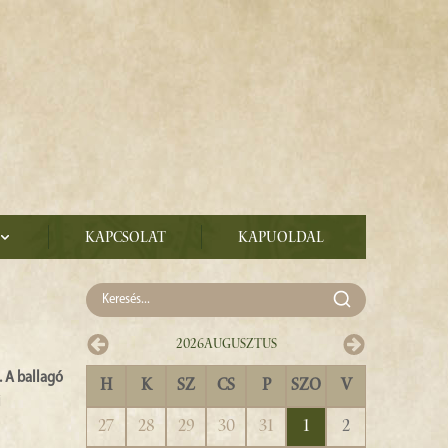
Kapcsolat
Kapuoldal
2026
Augusztus
. A ballagó
H
K
SZ
CS
P
SZO
V
i
27
28
29
30
31
1
2