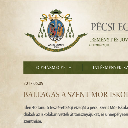
Egyházmegye
Intézmények, s
2017.05.09.
BALLAGÁS A SZENT MÓR ISK
Idén 40 tanuló tesz érettségi vizsgát a pécsi Szent Mór Isko
diákok az iskolában vették át tarisznyájukat, és ünnepélyes
szentmise.