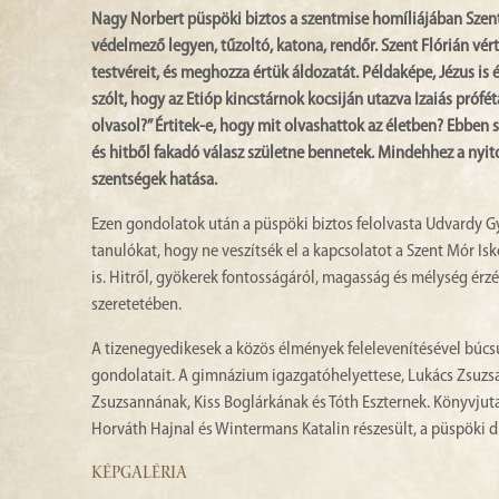
Nagy Norbert püspöki biztos a szentmise homíliájában Szent F
védelmező legyen, tűzoltó, katona, rendőr. Szent Flórián vé
testvéreit, és meghozza értük áldozatát. Példaképe, Jézus is 
szólt, hogy az Etióp kincstárnok kocsiján utazva Izaiás prófé
olvasol?” Értitek-e, hogy mit olvashattok az életben? Ebben s
és hitből fakadó válasz születne bennetek. Mindehhez a nyitot
szentségek hatása.
Ezen gondolatok után a püspöki biztos felolvasta Udvardy 
tanulókat, hogy ne veszítsék el a kapcsolatot a Szent Mór I
is. Hitről, gyökerek fontosságáról, magasság és mélység érzék
szeretetében.
A tizenegyedikesek a közös élmények felelevenítésével búcs
gondolatait. A gimnázium igazgatóhelyettese, Lukács Zsuzsa
Zsuzsannának, Kiss Boglárkának és Tóth Eszternek. Könyvjut
Horváth Hajnal és Wintermans Katalin részesült, a püspöki d
KÉPGALÉRIA