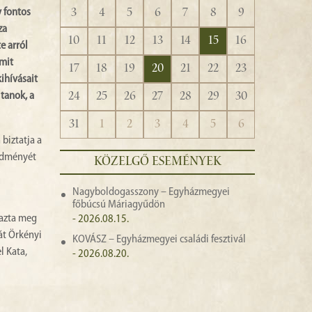
3
4
5
6
7
8
9
y fontos
za
10
11
12
13
14
15
16
e arról
amit
17
18
19
20
21
22
23
kihívásait
24
25
26
27
28
29
30
 tanok, a
31
1
2
3
4
5
6
biztatja a
redményét
KÖZELGŐ ESEMÉNYEK
Nagyboldogasszony – Egyházmegyei
főbúcsú Máriagyűdön
mazta meg
- 2026.08.15.
át Örkényi
KOVÁSZ – Egyházmegyei családi fesztivál
l Kata,
- 2026.08.20.