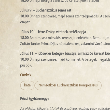
18.00
Ünnepi liturgia a Missziós Kereszt jelenlétében
Július 9. – Eucharisztikus zenés est
18.00
Ünnepi szentmise, majd zenés szentségimádás. A szentm
csapat.
Július 10. – Jézus Drága vérének emléknapja
18.00
Szentmise a missziós kereszt jelenlétében. Bemutatja
Zoltán Junior Príma Díjas népdalénekes, valamint Varró Jáno
Július 11. – Idősek és betegek búcsúja, a missziós kereszt bú
10.00
Ünnepi szentmise, majd körmenet. A betegek megáldás
püspök.
Címkék
báta
Nemzetközi Eucharisztikus Kongresszus
Pécsi Egyházmegye
Az oldalon közzétett fotók és a szöveg részben vagy egészbe