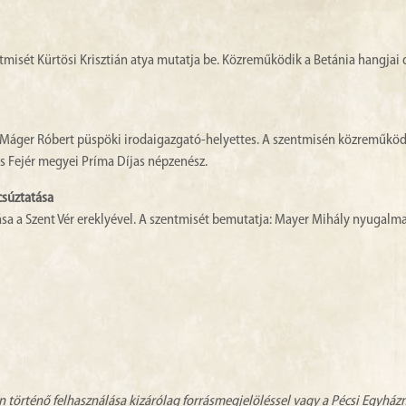
isét Kürtösi Krisztián atya mutatja be. Közreműködik a Betánia hangjai 
: Máger Róbert püspöki irodaigazgató-helyettes. A szentmisén közreműköd
s Fejér megyei Príma Díjas népzenész.
csúztatása
a a Szent Vér ereklyével. A szentmisét bemutatja: Mayer Mihály nyugalm
n történő felhasználása kizárólag forrásmegjelöléssel vagy a Pécsi Egyhá