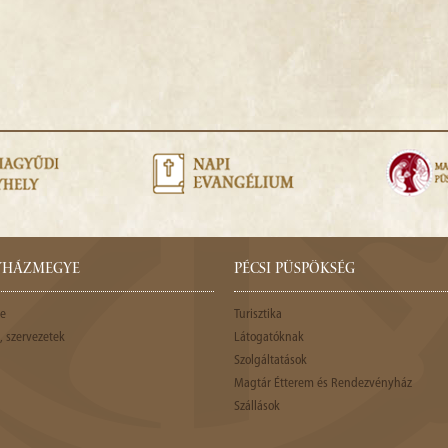
GYHÁZMEGYE
PÉCSI PÜSPÖKSÉG
e
Turisztika
 szervezetek
Látogatóknak
Szolgáltatások
Magtár Étterem és Rendezvényház
Szállások