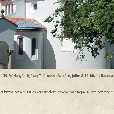
 39. Máriagyűdi Ifjúsági Találkozót követően, július 8-11. között Bátán, a 
get biztosítva a missziós kereszt előtti egyéni imádságra. A Bátai Szent Vé