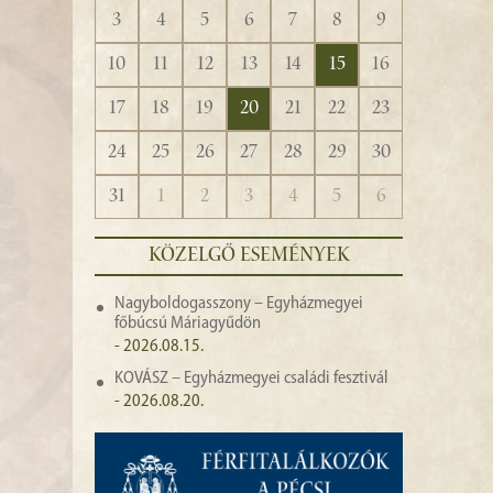
3
4
5
6
7
8
9
10
11
12
13
14
15
16
17
18
19
20
21
22
23
24
25
26
27
28
29
30
31
1
2
3
4
5
6
KÖZELGŐ ESEMÉNYEK
Nagyboldogasszony – Egyházmegyei
főbúcsú Máriagyűdön
- 2026.08.15.
KOVÁSZ – Egyházmegyei családi fesztivál
- 2026.08.20.