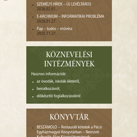
SZEMÉLYI HÍREK – ÚJ LEVÉLTÁROS
2026.02.01.
E-ARCHIVUM – INFORMATIKAI PROBLÉMA
2026.01.27.
Pap – tudós – művész
2025.11.27.
KÖZNEVELÉSI
INTÉZMÉNYEK
Hasznos információk:
az óvodák, iskolák életéről,
beiratkozásról,
előkészítő foglalkozásokról
KÖNYVTÁR
BESZÁMOLÓ – Restaurált kötetek a Pécsi
Egyházmegyei Könyvtárban – Nemzeti