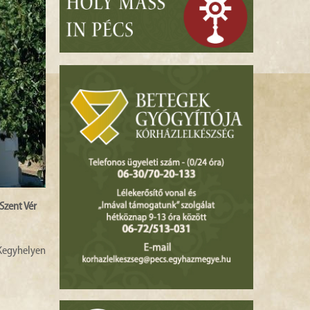
Szent Vér
r Kegyhelyen