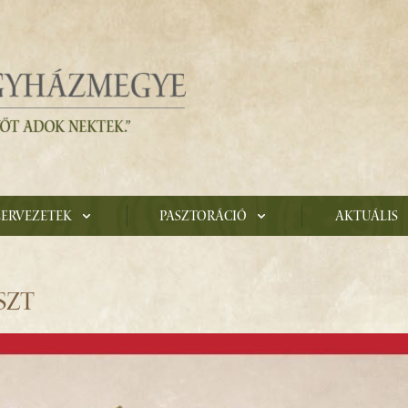
zervezetek
Pasztoráció
Aktuális
SZT