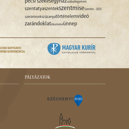
pécsi székesegyház
szabadegyetem
szentmise
szentatya
szentek
Szentév - 2025
videó
történelem
szűzanya
szerzetesek
zarándoklat
ünnep
ökumené
PÁLYÁZATOK