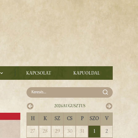
Kapcsolat
Kapuoldal
2026
Augusztus
H
K
SZ
CS
P
SZO
V
27
28
29
30
31
1
2