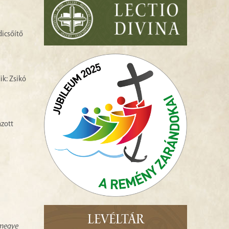
dicsőítő
ik: Zsikó
azott
LEVÉLTÁR
zmegye