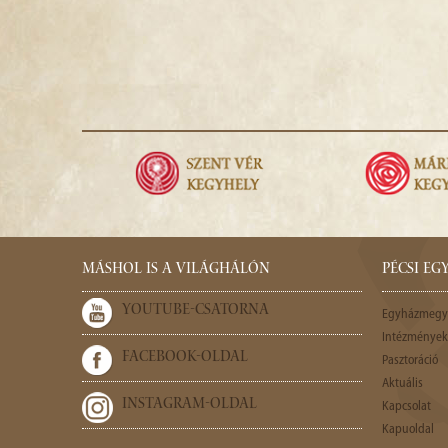
MÁSHOL IS A VILÁGHÁLÓN
PÉCSI E
YOUTUBE-CSATORNA
Egyházmegy
Intézmények,
FACEBOOK-OLDAL
Pasztoráció
Aktuális
INSTAGRAM-OLDAL
Kapcsolat
Kapuoldal