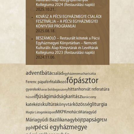
Kulturális Alap Közgyűjtemények
Kollégiuma 2024 (Restaurálási napló)
2025.10.21.
KOVÁSZ A PÉCSI EGYHÁZMEGYE CSALÁDI
FESZTIVÁLJA – A PÉCSI EGYHÁZMEGYEI
KÖNYVTÁR PROGRAMJAI
2025.08.18.
BESZÁMOLÓ – Restaurált kötetek a Pécsi
Egyházmegyei Könyvtárban – Nemzeti
Kulturális Alap Könyvtárak és Levéltárak
Kollégiuma 2023 (Restaurálási napló)
2024.11.06.
advent
báta
család
egyházzene
eucharisztia
főpásztor
Ferenc pápa
férfitalálkozó
hittan
horvát referatúra
gyerekek
havas boldogasszony
ifjúság
imádság
karitász
karácsony
húsvét
liturgia
kultúra
közösség
katekézis
könyvtár
MKPK
mohács
Máriagyűd
Magtár Látogatóközpont
papság
nagyböjt
Máriagyűdi Bazilika
PEM
pécsi egyházmegye
pphf