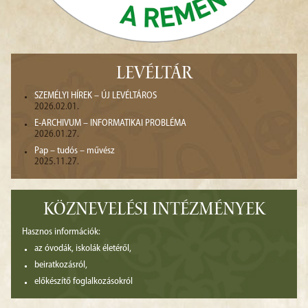
LEVÉLTÁR
SZEMÉLYI HÍREK – ÚJ LEVÉLTÁROS
2026.02.01.
E-ARCHIVUM – INFORMATIKAI PROBLÉMA
2026.01.27.
Pap – tudós – művész
2025.11.27.
KÖZNEVELÉSI INTÉZMÉNYEK
Hasznos információk:
az óvodák, iskolák életéről,
beiratkozásról,
előkészítő foglalkozásokról