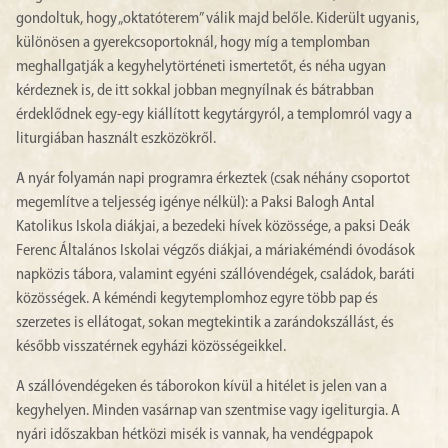
gondoltuk, hogy „oktatóterem” válik majd belőle. Kiderült ugyanis,
különösen a gyerekcsoportoknál, hogy míg a templomban
meghallgatják a kegyhelytörténeti ismertetőt, és néha ugyan
kérdeznek is, de itt sokkal jobban megnyílnak és bátrabban
érdeklődnek egy-egy kiállított kegytárgyról, a templomról vagy a
liturgiában használt eszközökről.
A nyár folyamán napi programra érkeztek (csak néhány csoportot
megemlítve a teljesség igénye nélkül): a Paksi Balogh Antal
Katolikus Iskola diákjai, a bezedeki hívek közössége, a paksi Deák
Ferenc Általános Iskolai végzős diákjai, a máriakéméndi óvodások
napközis tábora, valamint egyéni szállóvendégek, családok, baráti
közösségek. A kéméndi kegytemplomhoz egyre több pap és
szerzetes is ellátogat, sokan megtekintik a zarándokszállást, és
később visszatérnek egyházi közösségeikkel.
A szállóvendégeken és táborokon kívül a hitélet is jelen van a
kegyhelyen. Minden vasárnap van szentmise vagy igeliturgia. A
nyári időszakban hétközi misék is vannak, ha vendégpapok