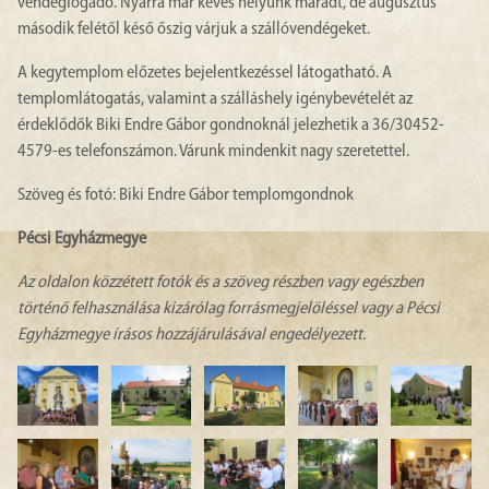
vendégfogadó. Nyárra már kevés helyünk maradt, de augusztus
második felétől késő őszig várjuk a szállóvendégeket.
A kegytemplom előzetes bejelentkezéssel látogatható. A
templomlátogatás, valamint a szálláshely igénybevételét az
érdeklődők Biki Endre Gábor gondnoknál jelezhetik a 36/30452-
4579-es telefonszámon. Várunk mindenkit nagy szeretettel.
Szöveg és fotó: Biki Endre Gábor templomgondnok
Pécsi Egyházmegye
Az oldalon közzétett fotók és a szöveg részben vagy egészben
történő felhasználása kizárólag forrásmegjelöléssel vagy a Pécsi
Egyházmegye írásos hozzájárulásával engedélyezett.