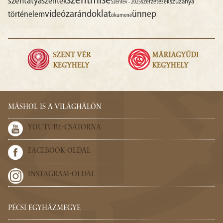
szentmise
szentatya
szentek
szűzanya
szerzetesek
Szentév - 2025
videó
zarándoklat
ünnep
történelem
ökumené
MÁSHOL IS A VILÁGHÁLÓN
YOUTUBE-CSATORNA
FACEBOOK-OLDAL
INSTAGRAM-OLDAL
PÉCSI EGYHÁZMEGYE