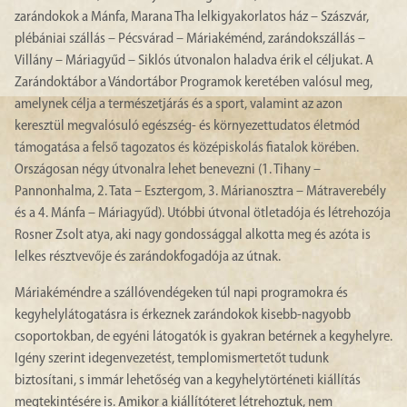
zarándokok a Mánfa, Marana Tha lelkigyakorlatos ház – Szászvár,
plébániai szállás – Pécsvárad – Máriakéménd, zarándokszállás –
Villány – Máriagyűd – Siklós útvonalon haladva érik el céljukat. A
Zarándoktábor a Vándortábor Programok keretében valósul meg,
amelynek célja a természetjárás és a sport, valamint az azon
keresztül megvalósuló egészség- és környezettudatos életmód
támogatása a felső tagozatos és középiskolás fiatalok körében.
Országosan négy útvonalra lehet benevezni (1. Tihany –
Pannonhalma, 2. Tata – Esztergom, 3. Márianosztra – Mátraverebély
és a 4. Mánfa – Máriagyűd). Utóbbi útvonal ötletadója és létrehozója
Rosner Zsolt atya, aki nagy gondossággal alkotta meg és azóta is
lelkes résztvevője és zarándokfogadója az útnak.
Máriakéméndre a szállóvendégeken túl napi programokra és
kegyhelylátogatásra is érkeznek zarándokok kisebb-nagyobb
csoportokban, de egyéni látogatók is gyakran betérnek a kegyhelyre.
Igény szerint idegenvezetést, templomismertetőt tudunk
biztosítani, s immár lehetőség van a kegyhelytörténeti kiállítás
megtekintésére is. Amikor a kiállítóteret létrehoztuk, nem