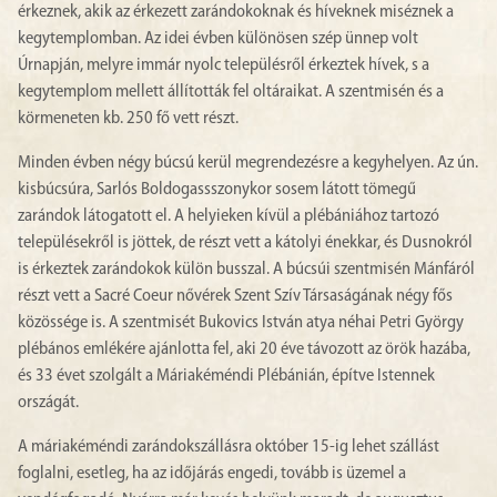
érkeznek, akik az érkezett zarándokoknak és híveknek miséznek a
kegytemplomban. Az idei évben különösen szép ünnep volt
Úrnapján, melyre immár nyolc településről érkeztek hívek, s a
kegytemplom mellett állították fel oltáraikat. A szentmisén és a
körmeneten kb. 250 fő vett részt.
Minden évben négy búcsú kerül megrendezésre a kegyhelyen. Az ún.
kisbúcsúra, Sarlós Boldogassszonykor sosem látott tömegű
zarándok látogatott el. A helyieken kívül a plébániához tartozó
településekről is jöttek, de részt vett a kátolyi énekkar, és Dusnokról
is érkeztek zarándokok külön busszal. A búcsúi szentmisén Mánfáról
részt vett a Sacré Coeur nővérek Szent Szív Társaságának négy fős
közössége is. A szentmisét Bukovics István atya néhai Petri György
plébános emlékére ajánlotta fel, aki 20 éve távozott az örök hazába,
és 33 évet szolgált a Máriakéméndi Plébánián, építve Istennek
országát.
A máriakéméndi zarándokszállásra október 15-ig lehet szállást
foglalni, esetleg, ha az időjárás engedi, tovább is üzemel a