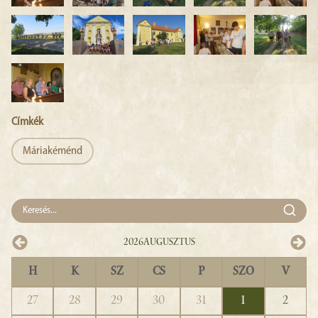
Címkék
Máriakéménd
2026
Augusztus
H
K
SZ
CS
P
SZO
V
27
28
29
30
31
1
2