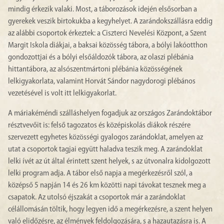
mindig érkezik valaki. Most, a táborozások idején elsősorban a
gyerekek veszik birtokukba a kegyhelyet. A zarándokszállásra eddig
az alábbi csoportok érkeztek: a Ciszterci Nevelési Központ, a Szent
Margit Iskola diákjai, a baksai közösség tábora, a bólyi lakóotthon
gondozottjai és a bólyi elsőáldozók tábora, az olaszi plébánia
hittantábora, az alsószentmártoni plébánia közösségének
lelkigyakorlata, valamint Horvát Sándor nagydorogi plébános
vezetésével is volt itt lelkigyakorlat.
A máriakéméndi szálláshelyen fogadjuk az országos Zarándoktábor
résztvevőit is: felső tagozatos és középiskolás diákok részére
szervezett egyhetes közösségi gyalogos zarándoklat, amelyen az
utat a csoportok tagjai együtt haladva teszik meg. A zarándoklat
lelki ívét az út által érintett szent helyek, s az útvonalra kidolgozott
lelki program adja. A tábor első napja a megérkezésről szól, a
középső 5 napján 14 és 26 km közötti napi távokat tesznek meg a
csapatok. Az utolsó éjszakát a csoportok már a zarándoklat
célállomásán töltik, hogy legyen idő a megérkezésre, a szent helyen
való elidőzésre, az élmények feldolgozására, s a hazautazásra is. A