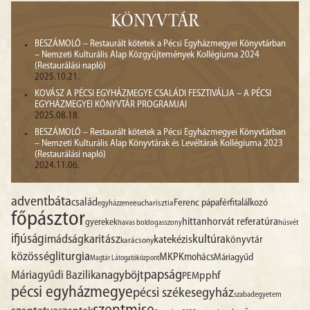
KÖNYVTÁR
BESZÁMOLÓ – Restaurált kötetek a Pécsi Egyházmegyei Könyvtárban
– Nemzeti Kulturális Alap Közgyűjtemények Kollégiuma 2024
(Restaurálási napló)
2025.10.21.
KOVÁSZ A PÉCSI EGYHÁZMEGYE CSALÁDI FESZTIVÁLJA – A PÉCSI
EGYHÁZMEGYEI KÖNYVTÁR PROGRAMJAI
2025.08.18.
BESZÁMOLÓ – Restaurált kötetek a Pécsi Egyházmegyei Könyvtárban
– Nemzeti Kulturális Alap Könyvtárak és Levéltárak Kollégiuma 2023
(Restaurálási napló)
2024.11.06.
advent
báta
család
Ferenc pápa
férfitalálkozó
egyházzene
eucharisztia
főpásztor
hittan
horvát referatúra
gyerekek
havas boldogasszony
húsvét
ifjúság
imádság
karitász
kultúra
katekézis
könyvtár
karácsony
liturgia
közösség
MKPK
mohács
Máriagyűd
Magtár Látogatóközpont
papság
nagyböjt
Máriagyűdi Bazilika
pphf
PEM
pécsi egyházmegye
pécsi székesegyház
szabadegyetem