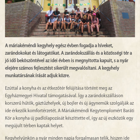
A máriakéméndi kegyhely egész évben fogadja a híveket,
zarándokokat és látogatókat. A zarándokszállás és a közösségi tér a
jó idő beköszöntével az idei évben is megnyitotta kapuit, s a nyár
elejére számos fejlesztést sikerült megvalósítani. A kegyhely
munkatársának írását adjuk közre.
Ezúttal a konyha és az étkezőtér felújítása történt meg az
Egyházmegyei Hivatal támogatásával. Így a zarándokszálláson
korszerű hűtők, gáztűzhelyek, új bojler és új ágyneműk szolgálják az
ide érkezők komfortérzetét. A Máriakéméndi Kegytemplomért Baráti
Kör a konyha új padlólapozását készíttette el, így az új eszközök egy
megújult térben kaptak helyet.
Kegyhelyünkön a nyár minden napja forgalmasan telik, hiszen ide