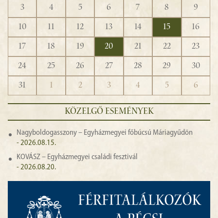
3
4
5
6
7
8
9
10
11
12
13
14
15
16
17
18
19
20
21
22
23
24
25
26
27
28
29
30
31
1
2
3
4
5
6
KÖZELGŐ ESEMÉNYEK
Nagyboldogasszony – Egyházmegyei főbúcsú Máriagyűdön
- 2026.08.15.
KOVÁSZ – Egyházmegyei családi fesztivál
- 2026.08.20.