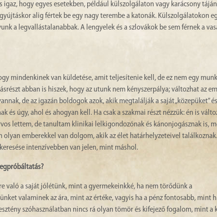
s igaz, hogy egyes esetekben, például külszolgálaton vagy karácsony táján 
agyújtáskor alig fértek be egy nagy terembe a katonák. Külszolgálatokon 
unk a legvallástalanabbak. A lengyelek és a szlovákok be sem férnek a vas
ogy mindenkinek van küldetése, amit teljesítenie kell, de ez nem egy mun
ásrészt abban is hiszek, hogy az utunk nem kényszerpálya; változhat az em
nnak, de az igazán boldogok azok, akik megtalálják a saját „közepüket” é
ak és úgy, ahol és ahogyan kell. Ha csak a szakmai részt nézzük: én is vált
vos lettem, de tanultam klinikai lelkigondozónak és kánonjogásznak is,
 olyan emberekkel van dolgom, akik az élet határhelyzeteivel találkoznak
keresése intenzívebben van jelen, mint máshol.
 megpróbáltatás?
 való a saját jólétünk, mint a gyermekeinkké, ha nem törődünk a
ket valaminek az ára, mint az értéke, vagyis ha a pénz fontosabb, mint h
sztény szóhasználatban nincs rá olyan tömör és kifejező fogalom, mint a 