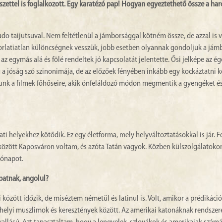
zettel is foglalkozott. Egy karatézó pap! Hogyan egyeztethető össze a har
do taijutsuval. Nem feltétlenül a jámborsággal kötném össze, de azzal is 
orlatiatlan különcségnek vesszük, jobb esetben olyannak gondoljuk a jám
az egymás alá és fölé rendeltek jó kapcsolatát jelentette. Ősi jelképe az ég
g a jóság szó szinonimája, de az előzőek fényében inkább egy kockáztatni k
junk a filmek főhőseire, akik önfeláldozó módon megmentik a gyengéket é
ti helyekhez kötődik. Ez egy életforma, mely helyváltoztatásokkal is jár. 
ött Kaposváron voltam, és azóta Tatán vagyok. Közben külszolgálatokon 
hónapot.
patnak, angolul?
 között időzik, de miséztem németül és latinul is. Volt, amikor a prédikáció
helyi muszlimok és keresztények között. Az amerikai katonáknak rendszer