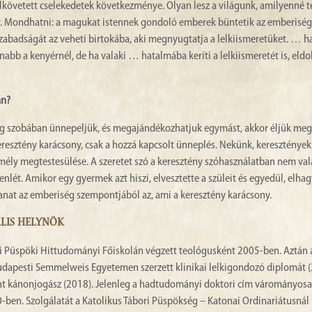
követett cselekedetek következménye. Olyan lesz a világunk, amilyenné t
ny. Mondhatni: a magukat istennek gondoló emberek büntetik az emberiség
zabadságát az veheti birtokába, aki megnyugtatja a lelkiismeretüket. … h
nabb a kenyérnél, de ha valaki … hatalmába keríti a lelkiismeretét is, eldo
án?
eleg szobában ünnepeljük, és megajándékozhatjuk egymást, akkor éljük meg 
eresztény karácsony, csak a hozzá kapcsolt ünneplés. Nekünk, kereszténye
emély megtestesülése. A szeretet szó a keresztény szóhasználatban nem va
nlét. Amikor egy gyermek azt hiszi, elvesztette a szüleit és egyedül, elhag
lanat az emberiség szempontjából az, ami a keresztény karácsony.
ÁLIS HELYNÖK
 Püspöki Hittudományi Főiskolán végzett teológusként 2005-ben. Aztán a
dapesti Semmelweis Egyetemen szerzett klinikai lelkigondozó diplomát (
nt kánonjogász (2018). Jelenleg a hadtudományi doktori cím várományosa
en. Szolgálatát a Katolikus Tábori Püspökség – Katonai Ordinariátusnál 