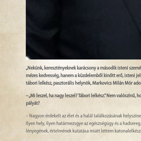
„Nekünk, keresztényeknek karácsony a második isteni személ
mézes kedvesség, hanem a küzdelemből kinőtt erő, isteni je
tábori lelkész, pasztorális helynök, Markovics Milán Mór adot
– „Mi leszel, ha nagy leszel? Tábori lelkész.” Nem valószínű, 
pályát?
– Nagyon érdekelt az élet és a halál találkozásának helyszí
Ilyen hely, ilyen határmezsgye az egészségügy és a hadsereg.
lényegének, értelmének kutatása miatt lettem katonalelkész