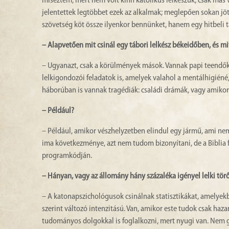
miséztem, mert nem volt kinn katolikus lelkészük, csak más 
jelentettek legtöbbet ezek az alkalmak; meglepően sokan jött
szövetség köt össze ilyenkor bennünket, hanem egy hitbeli t
– Alapvetően mit csinál egy tábori lelkész békeidőben, és m
– Ugyanazt, csak a körülmények mások. Vannak papi teendők: m
lelkigondozói feladatok is, amelyek valahol a mentálhigiéné
háborúban is vannak tragédiák: családi drámák, vagy amikor
– Például?
– Például, amikor vészhelyzetben elindul egy jármű, ami nem
ima következménye, azt nem tudom bizonyítani, de a Biblia fé
programkódján.
– Hányan, vagy az állomány hány százaléka igényel lelki tö
– A katonapszichológusok csinálnak statisztikákat, amelyekbő
szerint változó intenzitású. Van, amikor este tudok csak ha
tudományos dolgokkal is foglalkozni, mert nyugi van. Nem 