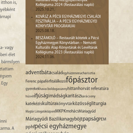
Kulturális Alap Közgyűjtemények
itthon is,
Kollégiuma 2024 (Restaurálási napló)
egyébként
2025.10.21.
árnapi
KOVÁSZ A PÉCSI EGYHÁZMEGYE CSALÁDI
FESZTIVÁLJA – A PÉCSI EGYHÁZMEGYEI
KÖNYVTÁR PROGRAMJAI
2025.08.18.
BESZÁMOLÓ – Restaurált kötetek a Pécsi
Egyházmegyei Könyvtárban – Nemzeti
ka- vagy
Kulturális Alap Könyvtárak és Levéltárak
Kollégiuma 2023 (Restaurálási napló)
beri élet
2024.11.06.
s bármilyen
oztattam
advent
báta
család
egyházzene
eucharisztia
 mégsem
főpásztor
Ferenc pápa
férfitalálkozó
. Egy
hittan
horvát referatúra
gyerekek
havas boldogasszony
ifjúság
imádság
karitász
karácsony
húsvét
liturgia
kultúra
közösség
katekézis
könyvtár
MKPK
mohács
Máriagyűd
Magtár Látogatóközpont
papság
nagyböjt
Máriagyűdi Bazilika
PEM
inni
pécsi egyházmegye
pphf
karma. A