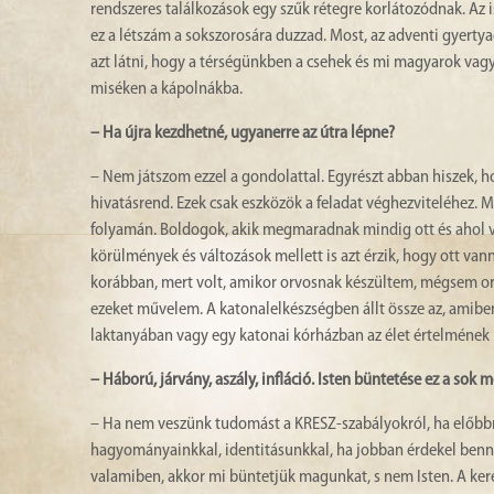
rendszeres találkozások egy szűk rétegre korlátozódnak. Az i
ez a létszám a sokszorosára duzzad. Most, az adventi gyerty
azt látni, hogy a térségünkben a csehek és mi magyarok vagy
miséken a kápolnákba.
– Ha újra kezdhetné, ugyanerre az útra lépne?
– Nem játszom ezzel a gondolattal. Egyrészt abban hiszek, h
hivatásrend. Ezek csak eszközök a feladat véghezviteléhez. M
folyamán. Boldogok, akik megmaradnak mindig ott és ahol va
körülmények és változások mellett is azt érzik, hogy ott vann
korábban, mert volt, amikor orvosnak készültem, mégsem or
ezeket művelem. A katonalelkészségben állt össze az, amiben
laktanyában vagy egy katonai kórházban az élet értelmének 
– Háború, járvány, aszály, infláció. Isten büntetése ez a sok
– Ha nem veszünk tudomást a KRESZ-szabályokról, ha előbbre
hagyományainkkal, identitásunkkal, ha jobban érdekel bennün
valamiben, akkor mi büntetjük magunkat, s nem Isten. A kere