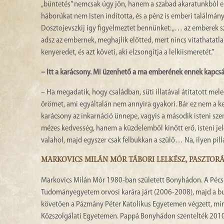
„büntetés” nemcsak úgy jön, hanem a szabad akaratunkból el
háborúkat nem Isten indította, és a pénz is emberi találmá
Dosztojevszkij így figyelmeztet bennünket: „… az emberek s
adsz az embernek, meghajlik előtted, mert nincs vitathatatla
kenyeredet, és azt követi, aki elzsongítja a lelkiismeretét.”
– Itt a karácsony. Mi üzenhető a ma emberének ennek kapcs
– Ha megadatik, hogy családban, süti illatával átitatott m
örömet, ami egyáltalán nem annyira gyakori. Bár ez nem a k
karácsony az inkarnáció ünnepe, vagyis a második isteni sz
mézes kedvesség, hanem a küzdelemből kinőtt erő, isteni jele
valahol, majd egyszer csak felbukkan a szülő… Na, ilyen pil
MARKOVICS MILÁN MÓR TÁBORI LELKÉSZ, PASZTOR
Markovics Milán Mór 1980-ban született Bonyhádon. A Pécsi
Tudományegyetem orvosi karára járt (2006-2008), majd a bu
követően a Pázmány Péter Katolikus Egyetemen végzett, mi
Közszolgálati Egyetemen. Pappá Bonyhádon szentelték 2010-b