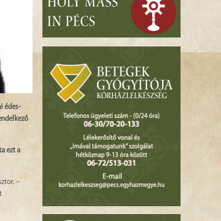
i édes-
rendelkező
ta ezt a
ztor. –
t