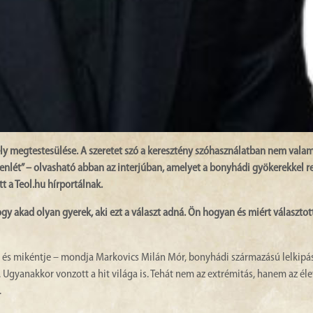
y megtestesülése. A szeretet szó a keresztény szóhasználatban nem valam
lenlét” – olvasható abban az interjúban, amelyet a bonyhádi gyökerekkel 
t a Teol.hu hírportálnak.
hogy akad olyan gyerek, aki ezt a választ adná. Ön hogyan és miért választot
ne és mikéntje – mondja Markovics Milán Mór, bonyhádi származású lelkipás
 Ugyanakkor vonzott a hit világa is. Tehát nem az extrémitás, hanem az éle
.