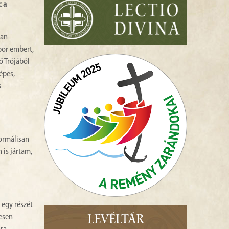
c a
van
bor embert,
ő Trójából
épes,
s
Formálisan
is jártam,
 egy részét
esen
LEVÉLTÁR