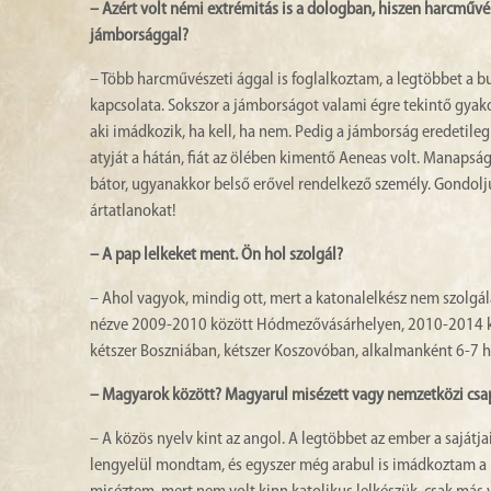
– Azért volt némi extrémitás is a dologban, hiszen harcművés
jámborsággal?
– Több harcművészeti ággal is foglalkoztam, a legtöbbet a bu
kapcsolata. Sokszor a jámborságot valami égre tekintő gyak
aki imádkozik, ha kell, ha nem. Pedig a jámborság eredetileg 
atyját a hátán, fiát az ölében kimentő Aeneas volt. Manapsá
bátor, ugyanakkor belső erővel rendelkező személy. Gondol
ártatlanokat!
– A pap lelkeket ment. Ön hol szolgál?
– Ahol vagyok, mindig ott, mert a katonalelkész nem szolgála
nézve 2009-2010 között Hódmezővásárhelyen, 2010-2014 köz
kétszer Boszniában, kétszer Koszovóban, alkalmanként 6-7 
– Magyarok között? Magyarul misézett vagy nemzetközi csa
– A közös nyelv kint az angol. A legtöbbet az ember a sajátjai
lengyelül mondtam, és egyszer még arabul is imádkoztam a 