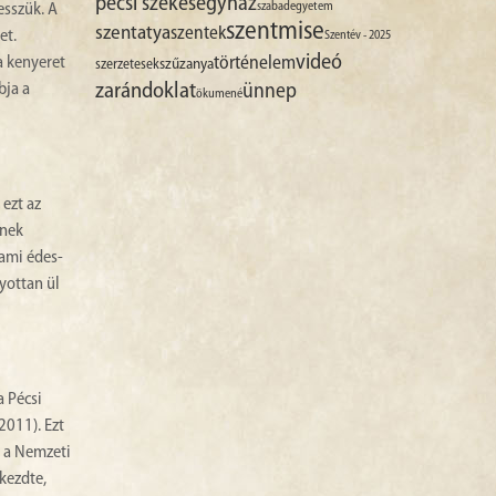
pécsi székesegyház
szabadegyetem
esszük. A
szentmise
szentatya
szentek
et.
Szentév - 2025
videó
a kenyeret
történelem
szűzanya
szerzetesek
bja a
zarándoklat
ünnep
ökumené
ezt az
knek
lami édes-
yottan ül
 Pécsi
2011). Ezt
 a Nemzeti
kezdte,