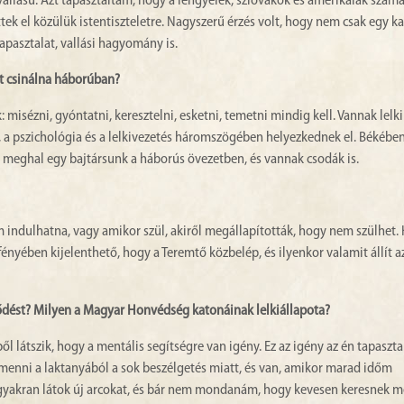
vallású. Azt tapasztaltam, hogy a lengyelek, szlovákok és amerikaiak szám
ek el közülük istentiszteletre. Nagyszerű érzés volt, hogy nem csak egy k
apasztalat, vallási hagyomány is.
it csinálna háborúban?
isézni, gyóntatni, keresztelni, esketni, temetni mindig kell. Vannak lelki
, a pszichológia és a lelkivezetés háromszögében helyezkednek el. Békében
 meghal egy bajtársunk a háborús övezetben, és vannak csodák is.
 indulhatna, vagy amikor szül, akiről megállapították, hogy nem szülhet.
nyében kijelenthető, hogy a Teremtő közbelép, és ilyenkor valamit állít az
rődést? Milyen a Magyar Honvédség katonáinak lelkiállapota?
l látszik, hogy a mentális segítségre van igény. Ez az igény az én tapaszt
zamenni a laktanyából a sok beszélgetés miatt, és van, amikor marad időm
gyakran látok új arcokat, és bár nem mondanám, hogy kevesen keresnek me