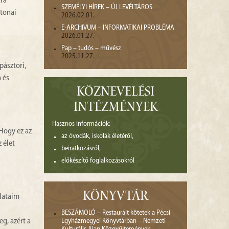
ára
SZEMÉLYI HÍREK – ÚJ LEVÉLTÁROS
atonai
2026.02.01.
E-ARCHIVUM – INFORMATIKAI PROBLÉMA
2026.01.27.
Pap – tudós – művész
2025.11.27.
pásztori,
 és
KÖZNEVELÉSI
INTÉZMÉNYEK
Hasznos információk:
 Hogy ez az
az óvodák, iskolák életéről,
 élet
beiratkozásról,
előkészítő foglalkozásokról
KÖNYVTÁR
alataim
BESZÁMOLÓ – Restaurált kötetek a Pécsi
g, azért a
Egyházmegyei Könyvtárban – Nemzeti