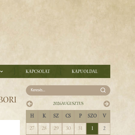
Kapcsolat
Kapuoldal
BORI
2026
Augusztus
H
K
SZ
CS
P
SZO
V
27
28
29
30
31
1
2