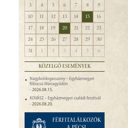
3
4
5
6
7
8
9
10
11
12
13
14
15
16
17
18
19
20
21
22
23
24
25
26
27
28
29
30
31
1
2
3
4
5
6
KÖZELGŐ ESEMÉNYEK
Nagyboldogasszony – Egyházmegyei
főbúcsú Máriagyűdön
- 2026.08.15.
KOVÁSZ – Egyházmegyei családi fesztivál
- 2026.08.20.