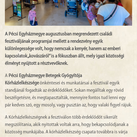
A Pécsi Egyházmegye augusztusban megrendezett családi
fesztiváljának programjai mellett a rendezvény egyik
különlegessége volt, hogy nemcsak a kenyér, hanem az emberi
kapcsolatok „kovászáról” is a fókuszban állt, mely igazi közösségi
élményt nyújtott a résztvevőknek.
A
Pécsi Egyházmegye
Betegek Gyógyítója
Kórházlelkészsége
önkéntesei és munkatársai a fesztivál egyik
standjánál fogadták az érdeklődőket. Sokan megálltak egy rövid
beszélgetésre, és megtapasztalták, mennyire fontos tud lenni egy
pár kedves szó, egy mosoly, vagy pusztán az, hogy valaki figyel rájuk.
A Kórházlelkészségnek a fesztiválon több érdeklődőt sikerült
megszólítania, akik nyitottak voltak arra, hogy bekapcsolódjanak a
közösség munkájába. A kórházlelkészség csapata továbbra is várja