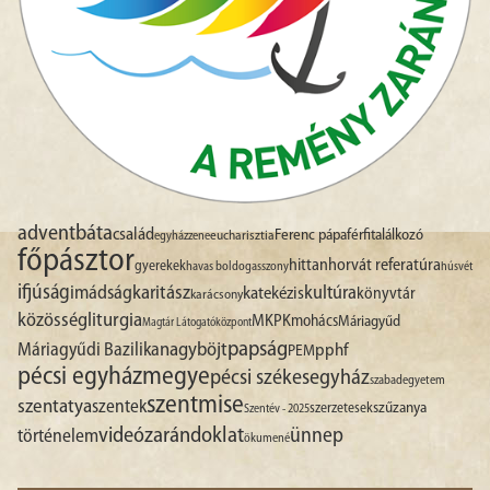
advent
báta
család
Ferenc pápa
férfitalálkozó
egyházzene
eucharisztia
főpásztor
hittan
horvát referatúra
gyerekek
havas boldogasszony
húsvét
ifjúság
imádság
karitász
kultúra
katekézis
könyvtár
karácsony
liturgia
közösség
MKPK
mohács
Máriagyűd
Magtár Látogatóközpont
papság
nagyböjt
Máriagyűdi Bazilika
pphf
PEM
pécsi egyházmegye
pécsi székesegyház
szabadegyetem
szentmise
szentatya
szentek
szűzanya
szerzetesek
Szentév - 2025
videó
zarándoklat
ünnep
történelem
ökumené