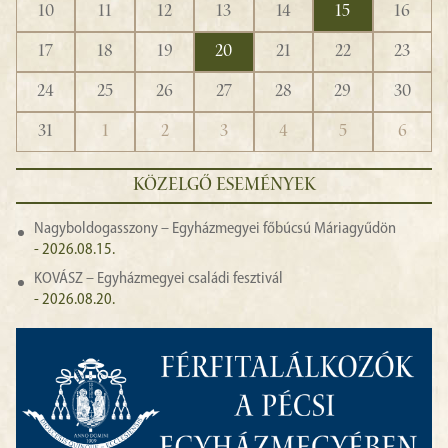
10
11
12
13
14
15
16
17
18
19
20
21
22
23
24
25
26
27
28
29
30
31
1
2
3
4
5
6
KÖZELGŐ ESEMÉNYEK
Nagyboldogasszony – Egyházmegyei főbúcsú Máriagyűdön
- 2026.08.15.
KOVÁSZ – Egyházmegyei családi fesztivál
- 2026.08.20.