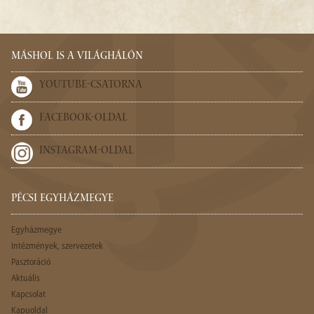
MÁSHOL IS A VILÁGHÁLÓN
YOUTUBE-CSATORNA
FACEBOOK-OLDAL
INSTAGRAM-OLDAL
PÉCSI EGYHÁZMEGYE
Egyházmegye
Intézmények, szervezetek
Pasztoráció
Aktuális
Kapcsolat
Kapuoldal