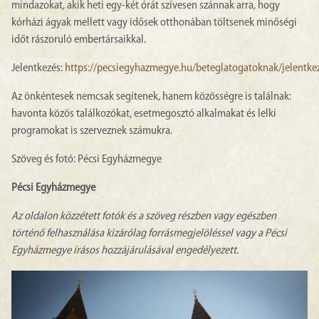
mindazokat, akik heti egy-két órát szívesen szánnak arra, hogy
kórházi ágyak mellett vagy idősek otthonában töltsenek minőségi
időt rászoruló embertársaikkal.
Jelentkezés:
https://pecsiegyhazmegye.hu/beteglatogatoknak/jelentke
Az önkéntesek nemcsak segítenek, hanem közösségre is találnak:
havonta közös találkozókat, esetmegosztó alkalmakat és lelki
programokat is szerveznek számukra.
Szöveg és fotó: Pécsi Egyházmegye
Pécsi Egyházmegye
Az oldalon közzétett fotók és a szöveg részben vagy egészben
történő felhasználása kizárólag forrásmegjelöléssel vagy a Pécsi
Egyházmegye írásos hozzájárulásával engedélyezett.