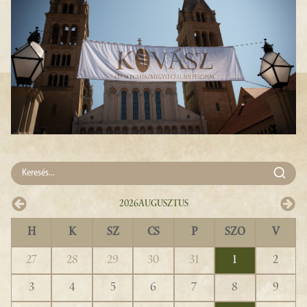
2026
Augusztus
H
K
SZ
CS
P
SZO
V
27
28
29
30
31
1
2
3
4
5
6
7
8
9