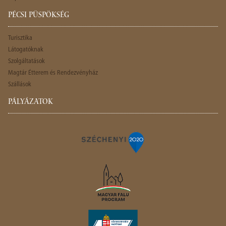
PÉCSI PÜSPÖKSÉG
Turisztika
Látogatóknak
Szolgáltatások
Magtár Étterem és Rendezvényház
Szállások
PÁLYÁZATOK