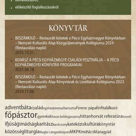
beiratkozásról,
előkészítő foglalkozásokról
KÖNYVTÁR
BESZÁMOLÓ – Restaurált kötetek a Pécsi Egyházmegyei Könyvtárban
– Nemzeti Kulturális Alap Közgyűjtemények Kollégiuma 2024
(Restaurálási napló)
2025.10.21.
KOVÁSZ A PÉCSI EGYHÁZMEGYE CSALÁDI FESZTIVÁLJA – A PÉCSI
EGYHÁZMEGYEI KÖNYVTÁR PROGRAMJAI
2025.08.18.
BESZÁMOLÓ – Restaurált kötetek a Pécsi Egyházmegyei Könyvtárban
– Nemzeti Kulturális Alap Könyvtárak és Levéltárak Kollégiuma 2023
(Restaurálási napló)
2024.11.06.
advent
báta
család
Ferenc pápa
férfitalálkozó
egyházzene
eucharisztia
főpásztor
hittan
horvát referatúra
gyerekek
havas boldogasszony
húsvét
ifjúság
imádság
karitász
kultúra
katekézis
könyvtár
karácsony
liturgia
közösség
MKPK
mohács
Máriagyűd
Magtár Látogatóközpont