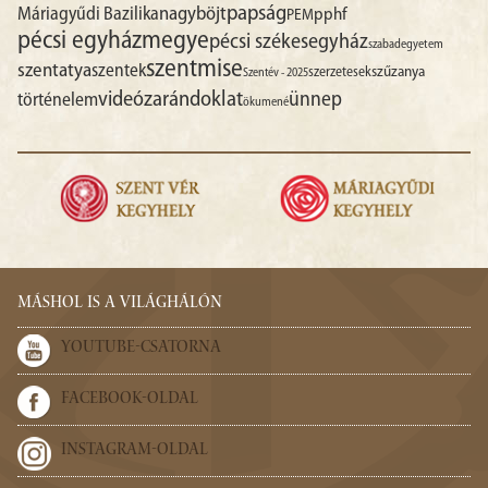
papság
nagyböjt
Máriagyűdi Bazilika
pphf
PEM
pécsi egyházmegye
pécsi székesegyház
szabadegyetem
szentmise
szentatya
szentek
szűzanya
szerzetesek
Szentév - 2025
videó
zarándoklat
ünnep
történelem
ökumené
MÁSHOL IS A VILÁGHÁLÓN
YOUTUBE-CSATORNA
FACEBOOK-OLDAL
INSTAGRAM-OLDAL