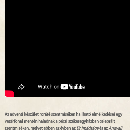
Az adventi készület roráté szentmiséken hallható elmélkedései egy
vezérfonal mentén haladnak a pécsi székesegyházban celebrált
szentmiséken, melyet ebben az évben az
Úr imádsága
és az
Angyali