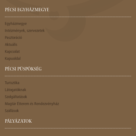
PÉCSI EGYHÁZMEGYE
Egyházmegye
Intézmények, szervezetek
Pasztoráció
Aktuális
Kapcsolat
Kapuoldal
PÉCSI PÜSPÖKSÉG
Turisztika
Látogatóknak
Szolgáltatások
Magtár Étterem és Rendezvényház
Szállások
PÁLYÁZATOK