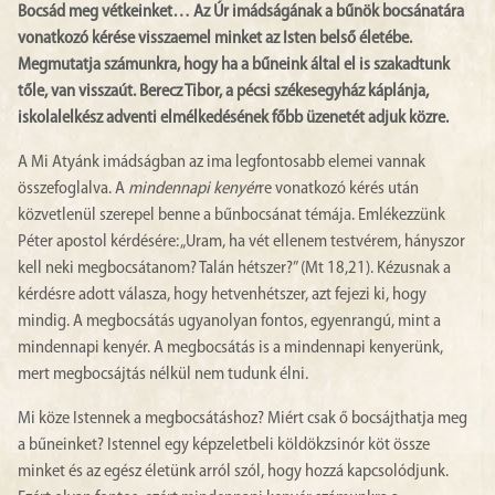
Bocsád meg vétkeinket… Az Úr imádságának a bűnök bocsánatára
vonatkozó kérése visszaemel minket az Isten belső életébe.
Megmutatja számunkra, hogy ha a bűneink által el is szakadtunk
tőle, van visszaút. Berecz Tibor, a pécsi székesegyház káplánja,
iskolalelkész adventi elmélkedésének főbb üzenetét adjuk közre.
A Mi Atyánk imádságban az ima legfontosabb elemei vannak
összefoglalva. A
mindennapi kenyér
re vonatkozó kérés után
közvetlenül szerepel benne a bűnbocsánat témája. Emlékezzünk
Péter apostol kérdésére: „Uram, ha vét ellenem testvérem, hányszor
kell neki megbocsátanom? Talán hétszer?” (Mt 18,21). Kézusnak a
kérdésre adott válasza, hogy hetvenhétszer, azt fejezi ki, hogy
mindig. A megbocsátás ugyanolyan fontos, egyenrangú, mint a
mindennapi kenyér. A megbocsátás is a mindennapi kenyerünk,
mert megbocsájtás nélkül nem tudunk élni.
Mi köze Istennek a megbocsátáshoz? Miért csak ő bocsájthatja meg
a bűneinket? Istennel egy képzeletbeli köldökzsinór köt össze
minket és az egész életünk arról szól, hogy hozzá kapcsolódjunk.