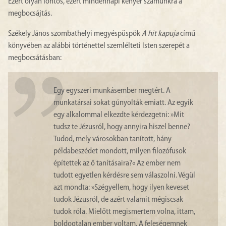
Ezért olyan fontos, ezért mindennapi kenyér számunkra a
megbocsájtás.
Székely János szombathelyi megyéspüspök
A hit kapuja
című
könyvében az alábbi történettel szemlélteti Isten szerepét a
megbocsátásban:
Egy egyszeri munkásember megtért. A
munkatársai sokat gúnyolták emiatt. Az egyik
egy alkalommal elkezdte kérdezgetni: »Mit
tudsz te Jézusról, hogy annyira hiszel benne?
Tudod, mely városokban tanított, hány
példabeszédet mondott, milyen filozófusok
építettek az ő tanításaira?« Az ember nem
tudott egyetlen kérdésre sem válaszolni. Végül
azt mondta: »Szégyellem, hogy ilyen keveset
tudok Jézusról, de azért valamit mégiscsak
tudok róla. Mielőtt megismertem volna, ittam,
boldogtalan ember voltam. A feleségemnek