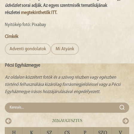
üdvözlet
sorai adják. Az egyes szentmisék tematikájának
részletei
megtekinthetők ITT.
Nyitókép fotó: Pixabay
Címkék
Adventi gondolatok
Mi Atyánk
Pécsi Egyházmegye
Az oldalon közzétett fotók és a szöveg részben vagy egészben
történő felhasználása kizárólag forrásmegjelöléssel vagy a Pécsi
Egyházmegye írásos hozzájárulásával engedélyezett.
2026
Augusztus
H
K
SZ
CS
P
SZO
V