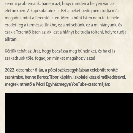
semmi problémánk, hanem azt, hogy minden a helyén van az
életünkben. A kapcsolataink is. Ezt a békét pedig nem tudja más
megadni, mint a Teremtő Isten. Mert a bűnt Isten nem tette bele
eredetileg a természetünkbe, ez a mi sebünk, ez a mi hiányunk, és
csak a Teremtő Isten az, aki ezt a hiányt be tudja tölteni, helyre tudja
állítani.
Kérjük tehát az Urat, hogy bocsássa meg bűneinket, és ha el is
szakadtunk tőle, fogadjon minket magához vissza!
2022. december 6-án, a pécsi székesegyházban celebrált roráté
szentmise, benne Berecz Tibor káplán, iskolalelkész elmélkedésével,
megtekinthető a Pécsi Egyházmegye YouTube-csatornáján: