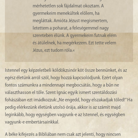
mérhetetlen sok fájdalmat okoztam. A
gyermekeim menekültek előlem, ha
megláttak. Amióta Jézust megismertem,
letettem a poharat, a feleségemmel nagy
szereteben élünk. A gyermekeim futnak elém
és átülelnek, ha megérkezem. Ezt tette velem
Jézus, ezt tudom róla.«
Istennel egy képzeletbeli köldökzsinór köt össze bennünket, és az
egész életünk arról szól, hogy hozzá kapcsolódjunk. Ezért olyan
fontos számunkra a mindennapi megbocsátás, hogy a bűn ne
választhasson el tőle. Szent Ignác egyik ismert szentáldozási
fohászában ezt imádkozzuk: „Ne engedd, hogy elszakadjak tőled!” Ha
pedig elérkezünk életünk utolsó órája, akkor is az számít majd
leginkább, hogy egységben vagyunk-e az Istennel, és egységben
vagyunk-e embertársainkkal.
A béke kifejezés a Bibliában nem csak azt jelenti, hogy nincsen