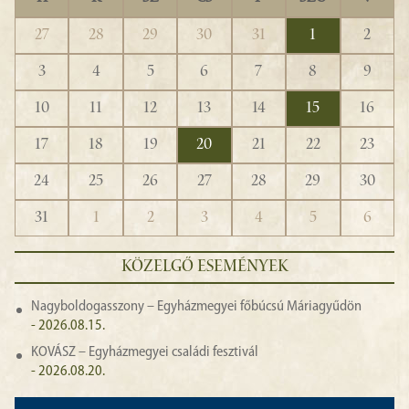
27
28
29
30
31
1
2
3
4
5
6
7
8
9
10
11
12
13
14
15
16
17
18
19
20
21
22
23
24
25
26
27
28
29
30
31
1
2
3
4
5
6
KÖZELGŐ ESEMÉNYEK
Nagyboldogasszony – Egyházmegyei főbúcsú Máriagyűdön
- 2026.08.15.
KOVÁSZ – Egyházmegyei családi fesztivál
- 2026.08.20.