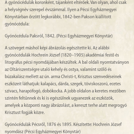
A gyónócédulák koronként, tájanként eltérőek. Van olyan, ahol csak
a helységnév szerepel évszámmal. Ilyen a Pécsi Egyházmegyei
Könyvtárban őrzött legkorábbi, 1842-ben Pakson kiállított
gyónócédula:
Gyónócédula Paksról, 1842. (Pécsi Egyházmegyei Könyvtár)
A szöveget máshol képi ábrázolás egészítette ki. Az alábbi
gyónócédulák Hochrein József (1820–1905) akadémiai festő és
litográfus pécsi nyomdájában készültek. A bal oldali nyomtatványon
az Oltáriszentségre utaló kehely és ostya, valamint szőlő és
búzakalász mellett az ún. arma Christi-t, Krisztus szenvedéseinek
eszközeit láthatjuk: kalapács, dárda, szegek, töviskoszorú, ecetes
szivacs, harapófogó, dobókocka. A jobb oldalon a keretes mezőben
szintén feltűnnek és ki is egészülnek ugyanezek az eszközök,
amelyek a központi nagy ábrázolást, a kereszt terhe alatt megrogyó
Krisztust fogják közre.
Gyónócédulák Pécsről, 1876 és 1895. Készítette: Hochrein József
nyomdász (Pécsi Egyházmegyei Könyvtár)