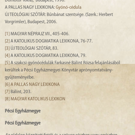
Dömötör Tekla), Budapest, 1990.
A PALLAS NAGY LEXIKONA:
Gyónó-cédula
ÚJ TEOLÓGIAI SZÓTÁR: Bűnbánat szentsége. (Szerk.: Herbert
Vorgrimler), Budapest, 2006.
[1]
MAGYAR NÉPRAJZ VII., 405-406.
[2]
A KATOLIKUS DOGMATIKA LEXIKONA, 76-77.
[3]
ÚJ TEOLÓGIAI SZÓTÁR, 83.
[4]
A KATOLIKUS DOGMATIKA LEXIKONA, 79.
[5]
A szakcsi gyónócédulák Farkasné Bálint Rózsa felajánlásából
kerültek a Pécsi Egyházmegyei Könyvtár aprónyomtatvány-
gyűjteményébe.
[6]
A PALLAS NAGY LEXIKONA
[7]
Bálint, 203.
[8]
MAGYAR KATOLIKUS LEXIKON
Pécsi Egyházmegye
Pécsi Egyházmegye