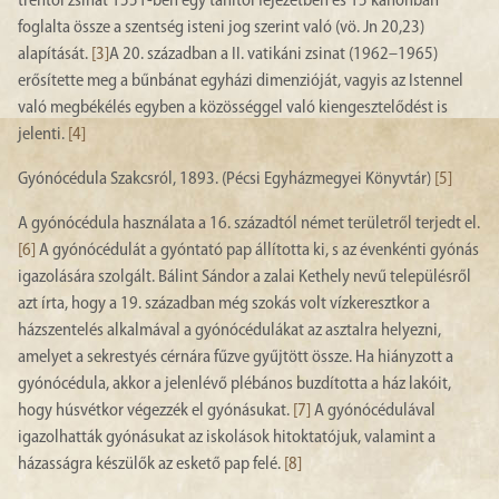
trentói zsinat 1551-ben egy tanítói fejezetben és 15 kánonban
foglalta össze a szentség isteni jog szerint való (vö. Jn 20,23)
alapítását.
[3]
A 20. században a II. vatikáni zsinat (1962–1965)
erősítette meg a bűnbánat egyházi dimenzióját, vagyis az Istennel
való megbékélés egyben a közösséggel való kiengesztelődést is
jelenti.
[4]
Gyónócédula Szakcsról, 1893. (Pécsi Egyházmegyei Könyvtár)
[5]
A gyónócédula használata a 16. századtól német területről terjedt el.
[6]
A gyónócédulát a gyóntató pap állította ki, s az évenkénti gyónás
igazolására szolgált. Bálint Sándor a zalai Kethely nevű településről
azt írta, hogy a 19. században még szokás volt vízkeresztkor a
házszentelés alkalmával a gyónócédulákat az asztalra helyezni,
amelyet a sekrestyés cérnára fűzve gyűjtött össze. Ha hiányzott a
gyónócédula, akkor a jelenlévő plébános buzdította a ház lakóit,
hogy húsvétkor végezzék el gyónásukat.
[7]
A gyónócédulával
igazolhatták gyónásukat az iskolások hitoktatójuk, valamint a
házasságra készülők az eskető pap felé.
[8]