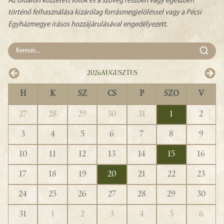
Az oldalon közzétett fotók és a szöveg részben vagy egészben
történő felhasználása kizárólag forrásmegjelöléssel vagy a Pécsi
Egyházmegye írásos hozzájárulásával engedélyezett.
2026
Augusztus
H
K
SZ
CS
P
SZO
V
27
28
29
30
31
1
2
3
4
5
6
7
8
9
10
11
12
13
14
15
16
17
18
19
20
21
22
23
24
25
26
27
28
29
30
31
1
2
3
4
5
6