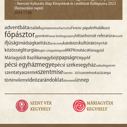
– Nemzeti Kulturális Alap Könyvtárak és Levéltárak Kollégiuma 2023
(Restaurálási napló)
2024.11.06.
advent
báta
család
Ferenc pápa
férfitalálkozó
egyházzene
eucharisztia
főpásztor
hittan
horvát referatúra
gyerekek
havas boldogasszony
húsvét
ifjúság
imádság
karitász
kultúra
katekézis
könyvtár
karácsony
liturgia
közösség
MKPK
mohács
Máriagyűd
Magtár Látogatóközpont
papság
nagyböjt
Máriagyűdi Bazilika
pphf
PEM
pécsi egyházmegye
pécsi székesegyház
szabadegyetem
szentmise
szentatya
szentek
szűzanya
szerzetesek
Szentév - 2025
videó
zarándoklat
ünnep
történelem
ökumené