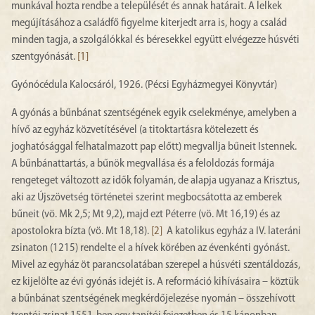
munkával hozta rendbe a települését és annak határait. A lelkek
megújításához a családfő figyelme kiterjedt arra is, hogy a család
minden tagja, a szolgálókkal és béresekkel együtt elvégezze húsvéti
szentgyónását.
[1]
Gyónócédula Kalocsáról, 1926. (Pécsi Egyházmegyei Könyvtár)
A gyónás a bűnbánat szentségének egyik cselekménye, amelyben a
hívő az egyház közvetítésével (a titoktartásra kötelezett és
joghatósággal felhatalmazott pap előtt) megvallja bűneit Istennek.
A bűnbánattartás, a bűnök megvallása és a feloldozás formája
rengeteget változott az idők folyamán, de alapja ugyanaz a Krisztus,
aki az Újszövetség történetei szerint megbocsátotta az emberek
bűneit (vö. Mk 2,5; Mt 9,2), majd ezt Péterre (vö. Mt 16,19) és az
apostolokra bízta (vö. Mt 18,18).
[2]
A katolikus egyház a IV. lateráni
zsinaton (1215) rendelte el a hívek körében az évenkénti gyónást.
Mivel az egyház öt parancsolatában szerepel a húsvéti szentáldozás,
ez kijelölte az évi gyónás idejét is. A reformáció kihívásaira – köztük
a bűnbánat szentségének megkérdőjelezése nyomán – összehívott