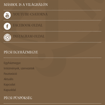
MÁSHOL IS A VILÁGHÁLÓN
YOUTUBE-CSATORNA
FACEBOOK-OLDAL
INSTAGRAM-OLDAL
PÉCSI EGYHÁZMEGYE
Egyházmegye
Intézmények, szervezetek
Pasztoráció
Aktuális
Kapcsolat
Kapuoldal
PÉCSI PÜSPÖKSÉG