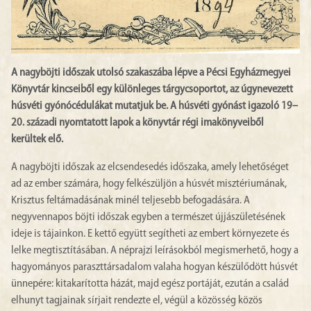
A nagyböjti időszak utolsó szakaszába lépve a Pécsi Egyházmegyei
Könyvtár kincseiből egy különleges tárgycsoportot, az úgynevezett
húsvéti gyónócédulákat mutatjuk be. A húsvéti gyónást igazoló 19–
20. századi nyomtatott lapok a könyvtár régi imakönyveiből
kerültek elő.
A nagyböjti időszak az elcsendesedés időszaka, amely lehetőséget
ad az ember számára, hogy felkészüljön a húsvét misztériumának,
Krisztus feltámadásának minél teljesebb befogadására. A
negyvennapos böjti időszak egyben a természet újjászületésének
ideje is tájainkon. E kettő együtt segítheti az embert környezete és
lelke megtisztításában. A néprajzi leírásokból megismerhető, hogy a
hagyományos paraszttársadalom valaha hogyan készülődött húsvét
ünnepére: kitakarította házát, majd egész portáját, ezután a család
elhunyt tagjainak sírjait rendezte el, végül a közösség közös