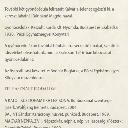
További két gyónócédula feliratait Kálvária-jelenet egészíti ki, a
kereszt lábainál Bűnbánó Magdolnával.
Gyónócédulák. Készült: Korda Kft. Nyomda, Budapest és Szabadka
1930. (Pécsi Egyházmegyei Könyvtár)
A gyónócédulákon továbbá bűnbánatra serkentő imákat, szentírási
idézeteket olvashatunk, mint a Szakcson 1916-ban kibocsátott
gyónócédulán is:
Az összeállítást készítette: Bodnár Boglárka, a Pécsi Egyházmegyei
Könyvtár muzeológusa
FELHASZNÁLT IRODALOM
A KATOLIKUS DOGMATIKA LEXIKONA: Bűnbocsánat szentsége.
(Szerk. Wolfgang Beinert), Budapest, 2004.
BÁLINT Sándor: Karácsony, húsvét, pünkösd. Budapest, 1989.
MAGYAR NÉPRAJZ VII. Népszokás, néphit, népi vallásosság. (Főszerk.: