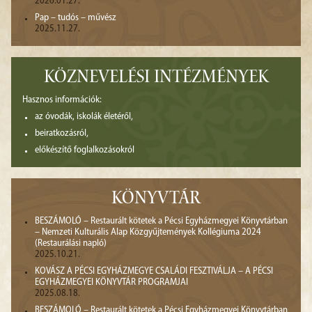
2026.01.27.
Pap – tudós – művész
2025.11.27.
KÖZNEVELÉSI INTÉZMÉNYEK
Hasznos információk:
az óvodák, iskolák életéről,
beiratkozásról,
előkészítő foglalkozásokról
KÖNYVTÁR
BESZÁMOLÓ – Restaurált kötetek a Pécsi Egyházmegyei Könyvtárban
– Nemzeti Kulturális Alap Közgyűjtemények Kollégiuma 2024
(Restaurálási napló)
2025.10.21.
KOVÁSZ A PÉCSI EGYHÁZMEGYE CSALÁDI FESZTIVÁLJA – A PÉCSI
EGYHÁZMEGYEI KÖNYVTÁR PROGRAMJAI
2025.08.18.
BESZÁMOLÓ – Restaurált kötetek a Pécsi Egyházmegyei Könyvtárban