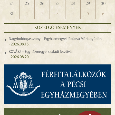
24
25
26
27
28
29
30
31
1
2
3
4
5
6
KÖZELGŐ ESEMÉNYEK
Nagyboldogasszony – Egyházmegyei főbúcsú Máriagyűdön
- 2026.08.15.
KOVÁSZ – Egyházmegyei családi fesztivál
- 2026.08.20.