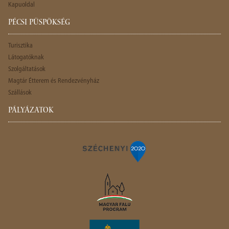
Kapuoldal
PÉCSI PÜSPÖKSÉG
Turisztika
Látogatóknak
Szolgáltatások
Magtár Étterem és Rendezvényház
Szállások
PÁLYÁZATOK