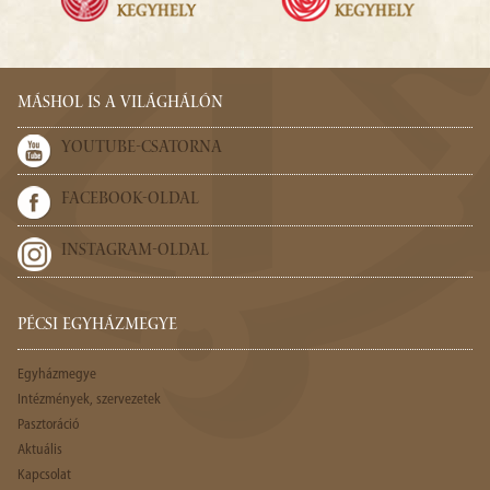
MÁSHOL IS A VILÁGHÁLÓN
YOUTUBE-CSATORNA
FACEBOOK-OLDAL
INSTAGRAM-OLDAL
PÉCSI EGYHÁZMEGYE
Egyházmegye
Intézmények, szervezetek
Pasztoráció
Aktuális
Kapcsolat