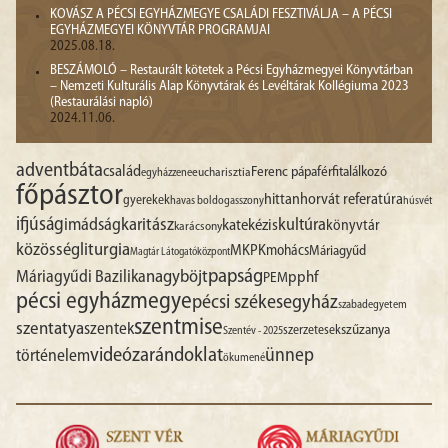
KOVÁSZ A PÉCSI EGYHÁZMEGYE CSALÁDI FESZTIVÁLJA – A PÉCSI
EGYHÁZMEGYEI KÖNYVTÁR PROGRAMJAI
2025.08.18.
BESZÁMOLÓ – Restaurált kötetek a Pécsi Egyházmegyei Könyvtárban
– Nemzeti Kulturális Alap Könyvtárak és Levéltárak Kollégiuma 2023
(Restaurálási napló)
2024.11.06.
advent
báta
család
Ferenc pápa
férfitalálkozó
egyházzene
eucharisztia
főpásztor
hittan
horvát referatúra
gyerekek
havas boldogasszony
húsvét
ifjúság
imádság
karitász
kultúra
katekézis
könyvtár
karácsony
liturgia
közösség
MKPK
mohács
Máriagyűd
Magtár Látogatóközpont
papság
nagyböjt
Máriagyűdi Bazilika
pphf
PEM
pécsi egyházmegye
pécsi székesegyház
szabadegyetem
szentmise
szentatya
szentek
szűzanya
szerzetesek
Szentév - 2025
videó
zarándoklat
ünnep
történelem
ökumené