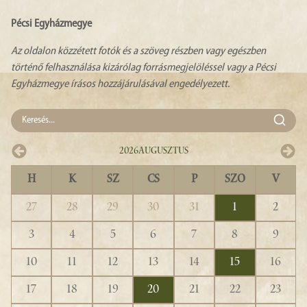
Pécsi Egyházmegye
Az oldalon közzétett fotók és a szöveg részben vagy egészben
történő felhasználása kizárólag forrásmegjelöléssel vagy a Pécsi
Egyházmegye írásos hozzájárulásával engedélyezett.
2026
Augusztus
H
K
SZ
CS
P
SZO
V
27
28
29
30
31
1
2
3
4
5
6
7
8
9
10
11
12
13
14
15
16
17
18
19
20
21
22
23