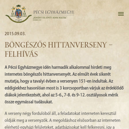
2015.09.03.
BÖNGÉSZŐS HITTANVERSENY –
FELHÍVÁS
A Pécsi Egyházmegye idén harmadik alkalommal hirdeti meg
internetes böngészős hittanversenyét. Az elmúlt évek sikerét
mutatja, hogy a tavalyi évben a versenyen 151-en indultak. Az
eddigiekhez hasonlóan most is 3 korcsoportban várjuk az érdeklődő
diákok jelentkezését, ahol az 5-6., 7-8. és 9-12. osztályosok mérik
össze egymással tudásukat.
A verseny négy fordulóból áll, a feladatokat interneten keresztül
oldják meg a versenyzők. A megoldáshoz elsősorban az interneten
elérhető egyházi felületeket, adatbázisokat kell felkeresni, így a