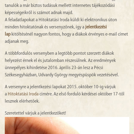
tanulók a már biztos tudásuk mellett internetes tájékozódási
képességeikről is számot adnak majd.
A feladatlapokat a Hitoktatási Iroda küldi ki elektronikus úton
minden hitoktatónak és versenyzőnek, így a
jelentkezési
lap
kitöltésénél nagyon fontos, hogy a diákok érvényes e-mail címet
adjanak meg.
A többfordulós versenyben a legtöbb pontot szerzett diákok
helyezést érnek el és jutalomban részesülnek. Az eredmények
ünnepélyes kihirdetése 2016. április 23-án lesz a Pécsi
Székesegyházban, Udvardy György megyéspüspök vezetésével.
A versenyre a jelentkezési lapokat 2015. október 10-ig várjuk
a
Hitoktatási Iroda
címére. Az első forduló kérdései október 17-től
lesznek elérhetőek.
Szeretettel várjuk a jelentkezőket!