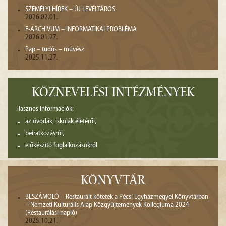
SZEMÉLYI HÍREK – ÚJ LEVÉLTÁROS
2026.02.01.
E-ARCHIVUM – INFORMATIKAI PROBLÉMA
2026.01.27.
Pap – tudós – művész
2025.11.27.
KÖZNEVELÉSI INTÉZMÉNYEK
Hasznos információk:
az óvodák, iskolák életéről,
beiratkozásról,
előkészítő foglalkozásokról
KÖNYVTÁR
BESZÁMOLÓ – Restaurált kötetek a Pécsi Egyházmegyei Könyvtárban
– Nemzeti Kulturális Alap Közgyűjtemények Kollégiuma 2024
(Restaurálási napló)
2025.10.21.