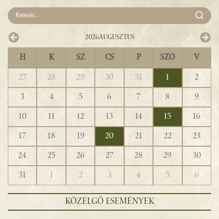
2026
Augusztus
H
K
SZ
CS
P
SZO
V
27
28
29
30
31
1
2
3
4
5
6
7
8
9
10
11
12
13
14
15
16
17
18
19
20
21
22
23
24
25
26
27
28
29
30
31
1
2
3
4
5
6
KÖZELGŐ ESEMÉNYEK