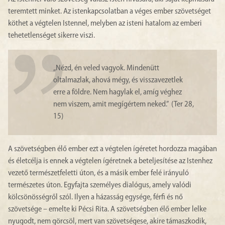
teremtett minket. Az istenkapcsolatban a véges ember szövetséget
köthet a végtelen Istennel, melyben az isteni hatalom az emberi
tehetetlenséget sikerre viszi.
„Nézd, én veled vagyok. Mindenütt
oltalmazlak, ahová mégy, és visszavezetlek
erre a földre. Nem hagylak el, amíg véghez
nem viszem, amit megígértem neked.” (Ter 28,
15)
A szövetségben élő ember ezt a végtelen ígéretet hordozza magában
és életcélja is ennek a végtelen ígéretnek a beteljesítése az Istenhez
vezető természetfeletti úton, és a másik ember felé irányuló
természetes úton. Egyfajta személyes dialógus, amely valódi
kölcsönösségről szól. Ilyen a házasság egysége, férfi és nő
szövetsége – emelte ki Pécsi Rita. A szövetségben élő ember lelke
nyugodt, nem görcsöl, mert van szövetségese, akire támaszkodik,