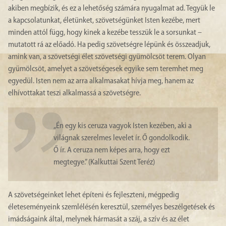
akiben megbízik, és ez a lehetőség számára nyugalmat ad. Tegyük le
a kapcsolatunkat, életünket, szövetségünket Isten kezébe, mert
minden attól függ, hogy kinek a kezébe tesszük le a sorsunkat –
mutatott rá az előadó. Ha pedig szövetségre lépünk és összeadjuk,
amink van, a szövetségi élet szövetségi gyümölcsöt terem. Olyan
gyümölcsöt, amelyet a szövetségesek egyike sem teremhet meg
egyedül. Isten nem az arra alkalmasakat hívja meg, hanem az
elhívottakat teszi alkalmassá a szövetségre.
„Én egy kis ceruza vagyok Isten kezében, aki a
világnak szerelmes levelet ír. Ő gondolkodik.
Ő ír. A ceruza nem képes arra, hogy ezt
megtegye.” (Kalkuttai Szent Teréz)
A szövetségeinket lehet építeni és fejleszteni, mégpedig
életeseményeink szemlélésén keresztül, személyes beszélgetések és
imádságaink által, melynek hármasát a száj, a szív és az élet