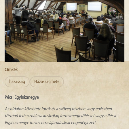
Címkék
házasság
Házasság hete
Pécsi Egyházmegye
Az oldalon közzétett fotók és a szöveg részben vagy egészben
történő felhasználása kizárólag forrásmegjelöléssel vagy a Pécsi
Egyházmegye írásos hozzájárulásával engedélyezett.