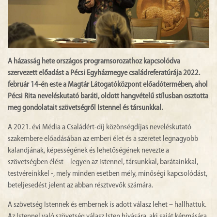
A házasság hete országos programsorozathoz kapcsolódva
szervezett előadást a Pécsi Egyházmegye családreferatúrája 2022.
február 14-én este a Magtár Látogatóközpont előadótermében, ahol
Pécsi Rita neveléskutató baráti, oldott hangvételű stílusban osztotta
meg gondolatait szövetségről Istennel és társunkkal.
A 2021. évi Média a Családért-díj közönségdíjas neveléskutató
szakembere előadásában az emberi élet és a szeretet legnagyobb
kalandjának, képességének és lehetőségének nevezte a
szövetségben élést – legyen az Istennel, társunkkal, barátainkkal,
testvéreinkkel -, mely minden esetben mély, minőségi kapcsolódást,
beteljesedést jelent az abban résztvevők számára.
A szövetség Istennek és embernek is adott válasz lehet – hallhattuk.
Az Istennel való szövetség válasz Isten hívására, aki saját képmására