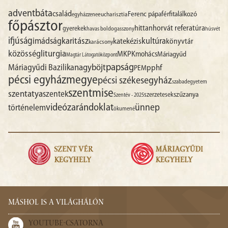
advent
báta
család
Ferenc pápa
férfitalálkozó
egyházzene
eucharisztia
főpásztor
hittan
horvát referatúra
gyerekek
havas boldogasszony
húsvét
ifjúság
imádság
karitász
kultúra
katekézis
könyvtár
karácsony
liturgia
közösség
MKPK
mohács
Máriagyűd
Magtár Látogatóközpont
papság
nagyböjt
Máriagyűdi Bazilika
pphf
PEM
pécsi egyházmegye
pécsi székesegyház
szabadegyetem
szentmise
szentatya
szentek
szűzanya
szerzetesek
Szentév - 2025
videó
zarándoklat
ünnep
történelem
ökumené
MÁSHOL IS A VILÁGHÁLÓN
YOUTUBE-CSATORNA