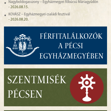
Nagyboldogasszony – Egyházmegyei főbúcsú Máriagyűdön
- 2026.08.15.
KOVÁSZ – Egyházmegyei családi fesztivál
- 2026.08.20.