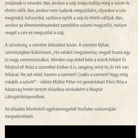
imájának is nevezte. Van, amikor a száj imája indítja meg a szívet és
életté válik. Van, amikor nem tudunk megszólalni, olyankor a szív
megindul, túlcsordul, szólásra nyílik a száj és életté váltjuk. Van,
amikor az életeseményeinket szemlélve valami megszólít, melyre
reagál a szív és megszólal a száj.
A szövetség, a szeretet áldozatot kíván. A szeretet fájhat,
szövetségben különösen. „Ha valakit megszeretsz, vegyél hozzá egy
jó nagy szemeteszsákot. Minden nap dobd bele a másik hibáit! És
felejtsd el! Nézz a szemébe! Ember ő is, szegény, mint te, és teli van
hibával. Ne azt nézd, hanem a szemeit! Csakis a szemeit! Vagy még
inkább: a szívét!” – idézte Müller Péter író gondolatait Pécsi Rita a
házasság hetén tartott előadása zárásaként a Magtár
Látogatóközpontban.
Az előadás felvételről egyházmegyénk YouTube-csatornáján
megtekinthető.