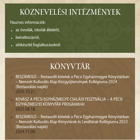
KÖZNEVELÉSI INTÉZMÉNYEK
Hasznos információk:
az óvodák, iskolák életéről,
beiratkozásról,
előkészítő foglalkozásokról
KÖNYVTÁR
BESZÁMOLÓ – Restaurált kötetek a Pécsi Egyházmegyei Könyvtárban
– Nemzeti Kulturális Alap Közgyűjtemények Kollégiuma 2024
(Restaurálási napló)
2025.10.21.
KOVÁSZ A PÉCSI EGYHÁZMEGYE CSALÁDI FESZTIVÁLJA – A PÉCSI
EGYHÁZMEGYEI KÖNYVTÁR PROGRAMJAI
2025.08.18.
BESZÁMOLÓ – Restaurált kötetek a Pécsi Egyházmegyei Könyvtárban
– Nemzeti Kulturális Alap Könyvtárak és Levéltárak Kollégiuma 2023
(Restaurálási napló)
2024.11.06.