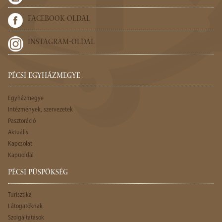
FACEBOOK-OLDAL
INSTAGRAM-OLDAL
PÉCSI EGYHÁZMEGYE
Egyházmegye
Intézmények, szervezetek
Pasztoráció
Aktuális
Kapcsolat
Kapuoldal
PÉCSI PÜSPÖKSÉG
Turisztika
Látogatóknak
Szolgáltatások