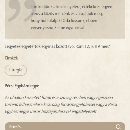
Törekedjünk a közös nyelvre, értékekre, legyen
Jézus a közös mércénk és vizsgáljuk meg,
hogy hol találjuk! Oda fussunk, ebben
versenyezzünk – ne egymással!
Legyetek egyetértők egymás között (vö. Róm 12,16)! Ámen.”
Címkék
liturgia
Pécsi Egyházmegye
Az oldalon közzétett fotók és a szöveg részben vagy egészben
történő felhasználása kizárólag forrásmegjelöléssel vagy a Pécsi
Egyházmegye írásos hozzájárulásával engedélyezett.