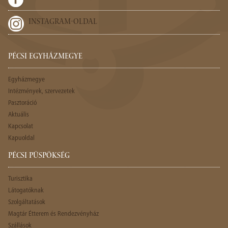
INSTAGRAM-OLDAL
PÉCSI EGYHÁZMEGYE
Egyházmegye
Intézmények, szervezetek
Pasztoráció
Aktuális
Kapcsolat
Kapuoldal
PÉCSI PÜSPÖKSÉG
Turisztika
Látogatóknak
Szolgáltatások
Magtár Étterem és Rendezvényház
Szállások