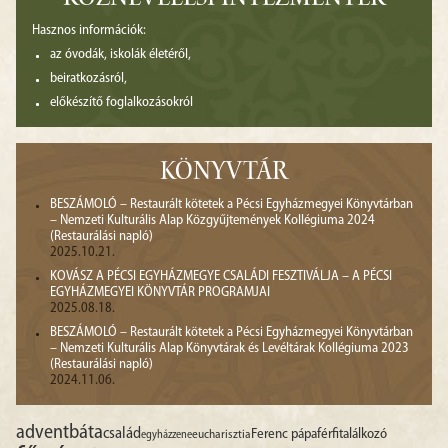
KÖZNEVELÉSI INTÉZMÉNYEK
Hasznos információk:
az óvodák, iskolák életéről,
beiratkozásról,
előkészítő foglalkozásokról
KÖNYVTÁR
BESZÁMOLÓ – Restaurált kötetek a Pécsi Egyházmegyei Könyvtárban
– Nemzeti Kulturális Alap Közgyűjtemények Kollégiuma 2024
(Restaurálási napló)
2025.10.21.
KOVÁSZ A PÉCSI EGYHÁZMEGYE CSALÁDI FESZTIVÁLJA – A PÉCSI
EGYHÁZMEGYEI KÖNYVTÁR PROGRAMJAI
2025.08.18.
BESZÁMOLÓ – Restaurált kötetek a Pécsi Egyházmegyei Könyvtárban
– Nemzeti Kulturális Alap Könyvtárak és Levéltárak Kollégiuma 2023
(Restaurálási napló)
2024.11.06.
advent
báta
család
Ferenc pápa
férfitalálkozó
egyházzene
eucharisztia