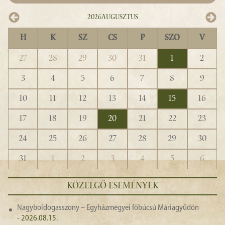
2026
Augusztus
H
K
SZ
CS
P
SZO
V
27
28
29
30
31
1
2
3
4
5
6
7
8
9
10
11
12
13
14
15
16
17
18
19
20
21
22
23
24
25
26
27
28
29
30
31
1
2
3
4
5
6
KÖZELGŐ ESEMÉNYEK
Nagyboldogasszony – Egyházmegyei főbúcsú Máriagyűdön
- 2026.08.15.