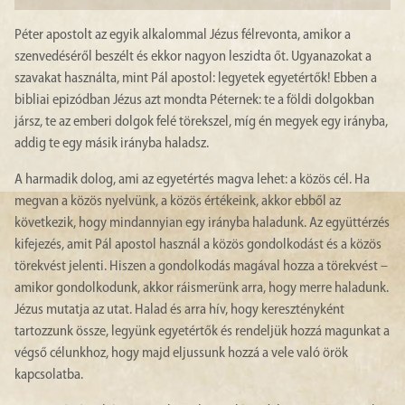
Péter apostolt az egyik alkalommal Jézus félrevonta, amikor a
szenvedéséről beszélt és ekkor nagyon leszidta őt. Ugyanazokat a
szavakat használta, mint Pál apostol: legyetek egyetértők! Ebben a
bibliai epizódban Jézus azt mondta Péternek: te a földi dolgokban
jársz, te az emberi dolgok felé törekszel, míg én megyek egy irányba,
addig te egy másik irányba haladsz.
A harmadik dolog, ami az egyetértés magva lehet: a közös cél. Ha
megvan a közös nyelvünk, a közös értékeink, akkor ebből az
következik, hogy mindannyian egy irányba haladunk. Az együttérzés
kifejezés, amit Pál apostol használ a közös gondolkodást és a közös
törekvést jelenti. Hiszen a gondolkodás magával hozza a törekvést –
amikor gondolkodunk, akkor ráismerünk arra, hogy merre haladunk.
Jézus mutatja az utat. Halad és arra hív, hogy keresztényként
tartozzunk össze, legyünk egyetértők és rendeljük hozzá magunkat a
végső célunkhoz, hogy majd eljussunk hozzá a vele való örök
kapcsolatba.