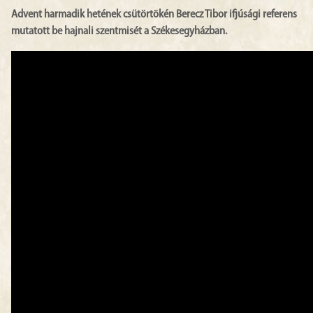
Advent harmadik hetének csütörtökén Berecz Tibor ifjúsági referens
mutatott be hajnali szentmisét a Székesegyházban.