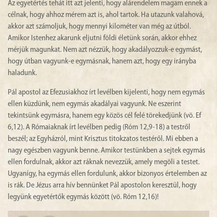
Az egyetértés tehát itt azt jelenti, hogy alárendelem magam ennek a
célnak, hogy ahhoz mérem azt is, ahol tartok. Ha utazunk valahová,
akkor azt számoljuk, hogy mennyi kilométer van még az útból.
Amikor Istenhez akarunk eljutni földi életünk során, akkor ehhez
mérjük magunkat. Nem azt nézzük, hogy akadályozzuk-e egymást,
hogy útban vagyunk-e egymásnak, hanem azt, hogy egy irányba
haladunk.
Pál apostol az Efezusiakhoz írt levélben kijelenti, hogy nem egymás
ellen küzdünk, nem egymás akadályai vagyunk. Ne eszerint
tekintsünk egymásra, hanem egy közös cél felé törekedjünk (vö. Ef
6,12). A Rómaiaknak írt levélben pedig (Róm 12,9-18) a testről
beszél; az Egyházról, mint Krisztus titokzatos testéről. Mi ebben a
nagy egészben vagyunk benne. Amikor testünkben a sejtek egymás
ellen fordulnak, akkor azt ráknak nevezzük, amely megöli a testet.
Ugyanígy, ha egymás ellen fordulunk, akkor bizonyos értelemben az
is rák. De Jézus arra hív bennünket Pál apostolon keresztül, hogy
legyünk egyetértők egymás között (vö. Róm 12,16)!