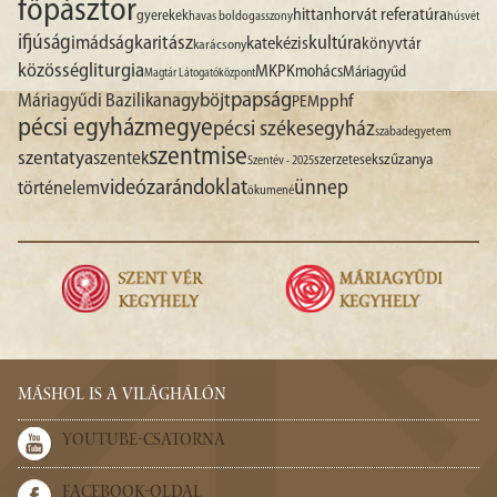
főpásztor
hittan
horvát referatúra
gyerekek
havas boldogasszony
húsvét
ifjúság
imádság
karitász
kultúra
katekézis
könyvtár
karácsony
liturgia
közösség
MKPK
mohács
Máriagyűd
Magtár Látogatóközpont
papság
nagyböjt
Máriagyűdi Bazilika
pphf
PEM
pécsi egyházmegye
pécsi székesegyház
szabadegyetem
szentmise
szentatya
szentek
szűzanya
szerzetesek
Szentév - 2025
videó
zarándoklat
ünnep
történelem
ökumené
MÁSHOL IS A VILÁGHÁLÓN
YOUTUBE-CSATORNA
FACEBOOK-OLDAL