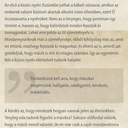
Az első a közös nyelv. Eszünkbe juthat a bábeli zűrzavar, amikor az
emberek valami közöset akartak alkotni Isten ellenében, ezért Ő
összezavarta a nyelvüket. Nem az a lényeges, hogy pontosan így
történt-e, hanem az, hogy különböző módon fejezzük ki
önmagunkat. Lehet erre példa az öt szeretetnyelv is.
Mindannyiunknak más a személyisége, ebből kifolyólag más az, amit
mi értünk, máshogy fejezzük ki magunkat, és eltérő az is, amiről azt
gondoljuk, hogy másik is érti és világos számára. Így az egyetértés
felé a közös nyelv elérésével tudunk haladni.
Törekednünk kell arra, hogy másokat
megértsünk: hallgatás, odafigyelés, kérdezés,
érdeklődés.
A kérdés az, hogy mindezek hogyan vannak jelen az életünkben.
Tényleg oda tudunk figyelni a másikra? Sokszor előfordul velünk,
hogy a másik mond valamit, de én már csak a saját mondandómra