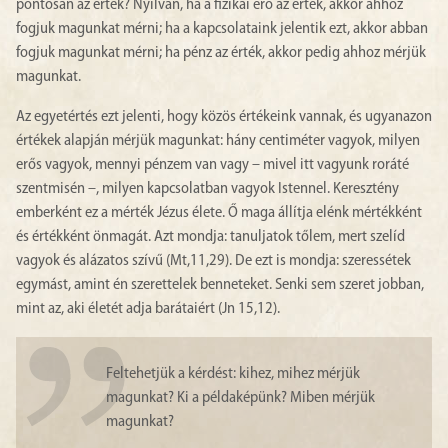
pontosan az érték? Nyilván, ha a fizikai erő az érték, akkor ahhoz
fogjuk magunkat mérni; ha a kapcsolataink jelentik ezt, akkor abban
fogjuk magunkat mérni; ha pénz az érték, akkor pedig ahhoz mérjük
magunkat.
Az egyetértés ezt jelenti, hogy közös értékeink vannak, és ugyanazon
értékek alapján mérjük magunkat: hány centiméter vagyok, milyen
erős vagyok, mennyi pénzem van vagy – mivel itt vagyunk roráté
szentmisén –, milyen kapcsolatban vagyok Istennel. Keresztény
emberként ez a mérték Jézus élete. Ő maga állítja elénk mértékként
és értékként önmagát. Azt mondja: tanuljatok tőlem, mert szelíd
vagyok és alázatos szívű (Mt,11,29). De ezt is mondja: szeressétek
egymást, amint én szerettelek benneteket. Senki sem szeret jobban,
mint az, aki életét adja barátaiért (Jn 15,12).
Feltehetjük a kérdést: kihez, mihez mérjük
magunkat? Ki a példaképünk? Miben mérjük
magunkat?