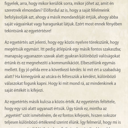
figyelek, arra, hogy mikor kerülök sorra, mikor jöhet az, amit én
szeretnék elmondani? Előfordul az is, hogy a saját félelmeink
befolyásolják azt, ahogy a másik mondandóját értjük, ahogy abba
saját vágyainkat vagy haragunkat látjuk. Ezért most ennek fényében
tekintsünk az egyetértésre!
Az egyetértés azt jelenti, hogy egy közös nyelvre törekszünk, hogy
megértsük egymást. Itt pedig átlépünk egy másik fontos szakaszba;
manapság ugyanazon szavak alatt gyakran különböző valóságokat
értünk és ez megnehezíti a kommunikációt. Elbeszélünk egymás
mellett. Egy jó példa erre a következő kérdés: ki mit ért a szabadság
alatt? Ha kimegyünk az utcára és feltesszük a kérdést, különböző
válaszokat fogunk kapni. Hogy ki mit mond rá, az mindenkinek a
saját értékét is kifejezi.
Az egyetértés másik kulcsa a közös érték. Az egyetértés feltétele,
hogy egy szó alatt ugyanazt értsük. Úgy tűnik ez, mintha az
„egyetért” szót ismételném, de ez fontos kifejezés, hiszen sokszor
teljesen különböző értékrend szerint élünk. Így felmerül, hogy mi is