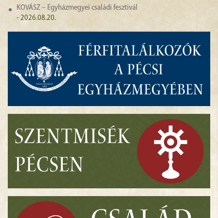
KOVÁSZ – Egyházmegyei családi fesztivál
- 2026.08.20.