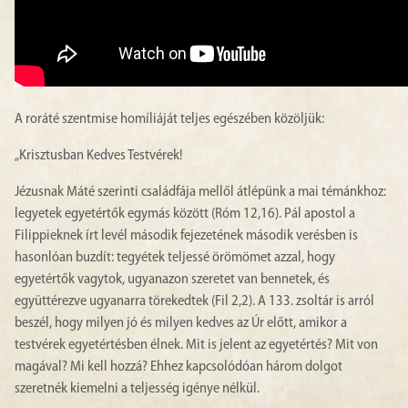
A roráté szentmise homíliáját teljes egészében közöljük:
„Krisztusban Kedves Testvérek!
Jézusnak Máté szerinti családfája mellől átlépünk a mai témánkhoz:
legyetek egyetértők egymás között (Róm 12,16). Pál apostol a
Filippieknek írt levél második fejezetének második verésben is
hasonlóan buzdít: tegyétek teljessé örömömet azzal, hogy
egyetértők vagytok, ugyanazon szeretet van bennetek, és
együttérezve ugyanarra törekedtek (Fil 2,2). A 133. zsoltár is arról
beszél, hogy milyen jó és milyen kedves az Úr előtt, amikor a
testvérek egyetértésben élnek. Mit is jelent az egyetértés? Mit von
magával? Mi kell hozzá? Ehhez kapcsolódóan három dolgot
szeretnék kiemelni a teljesség igénye nélkül.