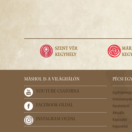
MÁSHOL IS A VILÁGHÁLÓN
PÉCSI E
YOUTUBE-CSATORNA
Egyházmegy
Intézmények,
FACEBOOK-OLDAL
Pasztoráció
Aktuális
INSTAGRAM-OLDAL
Kapcsolat
Kapuoldal