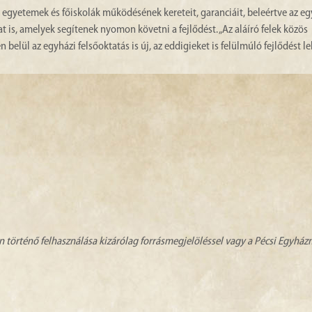
 egyetemek és főiskolák működésének kereteit, garanciáit, beleértve az eg
t is, amelyek segítenek nyomon követni a fejlődést. „Az aláíró felek közös
belül az egyházi felsőoktatás is új, az eddigieket is felülmúló fejlődést l
n történő felhasználása kizárólag forrásmegjelöléssel vagy a Pécsi Egyhá