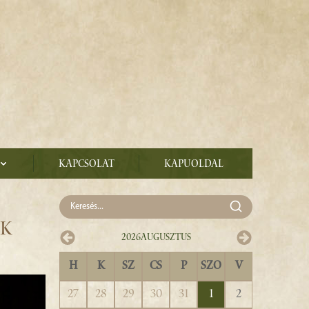
Kapcsolat
Kapuoldal
EK
2026
Augusztus
H
K
SZ
CS
P
SZO
V
27
28
29
30
31
1
2