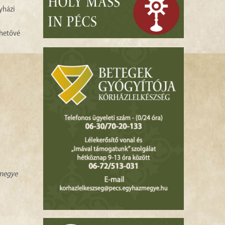
yházi
ehetővé
zmegye