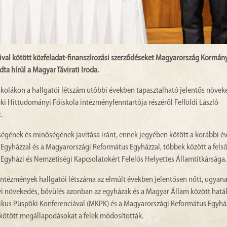
óival kötött közfeladat-finanszírozási szerződéseket Magyarország Kormán
a hírül a Magyar Távirati Iroda.
kolákon a hallgatói létszám utóbbi években tapasztalható jelentős növek
ki Hittudományi Főiskola intézményfenntartója részéről Felföldi László
.
égének és minőségének javítása iránt, ennek jegyében kötött a korábbi é
gyházzal és a Magyarországi Református Egyházzal, többek között a fels
g Egyházi és Nemzetiségi Kapcsolatokért Felelős Helyettes Államtitkársága.
intézmények hallgatói létszáma az elmúlt években jelentősen nőtt, ugyana
i növekedés, bővülés azonban az egyházak és a Magyar Állam között hatá
ikus Püspöki Konferenciával (MKPK) és a Magyarországi Református Egyhá
gkötött megállapodásokat a felek módosították.