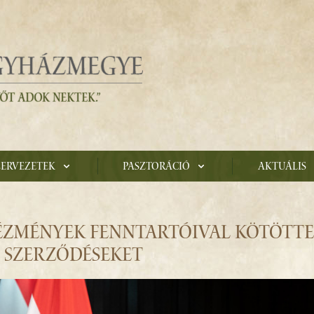
zervezetek
Pasztoráció
Aktuális
TÉZMÉNYEK FENNTARTÓIVAL KÖTÖTT
 SZERZŐDÉSEKET