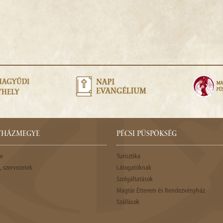
GYHÁZMEGYE
PÉCSI PÜSPÖKSÉG
e
Turisztika
 szervezetek
Látogatóknak
Szolgáltatások
Magtár Étterem és Rendezvényház
Szállások