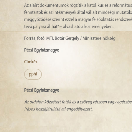
Az aláírt dokumentumok rögzítik a katolikus és a református
fenntartók és az intézmények által vállalt minőségi mutatóka
meggyőződése szerint ezzel a magyar felsőoktatás rendszerén 
tevő pályára állhat” – olvasható a közleményében.
Forrás, fotó: MTI, Botár Gergely / Miniszterelnökség
Pécsi Egyházmegye
Címkék
pphf
Pécsi Egyházmegye
Az oldalon közzétett fotók és a szöveg részben vagy egészbe
írásos hozzájárulásával engedélyezett.