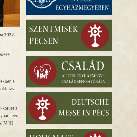
ya 2022.
edése
vekben a
őoktatás
kkor „ez a
lyban lévő
z (MRE)