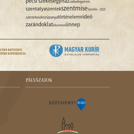
pécsi székesegyház
szabadegyetem
szentmise
szentatya
szentek
Szentév - 2025
videó
történelem
szűzanya
szerzetesek
zarándoklat
ünnep
ökumené
PÁLYÁZATOK