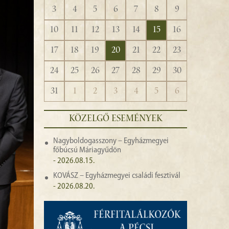
3
4
5
6
7
8
9
10
11
12
13
14
15
16
17
18
19
20
21
22
23
24
25
26
27
28
29
30
31
1
2
3
4
5
6
KÖZELGŐ ESEMÉNYEK
Nagyboldogasszony – Egyházmegyei
főbúcsú Máriagyűdön
- 2026.08.15.
KOVÁSZ – Egyházmegyei családi fesztivál
- 2026.08.20.