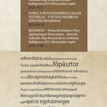
Kulturális Alap Közgyűjtemények
Kollégiuma 2024 (Restaurálási napló)
2025.10.21.
KOVÁSZ A PÉCSI EGYHÁZMEGYE CSALÁDI
FESZTIVÁLJA – A PÉCSI EGYHÁZMEGYEI
KÖNYVTÁR PROGRAMJAI
2025.08.18.
BESZÁMOLÓ – Restaurált kötetek a Pécsi
Egyházmegyei Könyvtárban – Nemzeti
Kulturális Alap Könyvtárak és Levéltárak
Kollégiuma 2023 (Restaurálási napló)
2024.11.06.
advent
báta
család
egyházzene
eucharisztia
főpásztor
Ferenc pápa
férfitalálkozó
hittan
horvát referatúra
gyerekek
havas boldogasszony
ifjúság
imádság
karitász
karácsony
húsvét
liturgia
kultúra
közösség
katekézis
könyvtár
MKPK
mohács
Máriagyűd
Magtár Látogatóközpont
papság
nagyböjt
Máriagyűdi Bazilika
PEM
pécsi egyházmegye
pphf