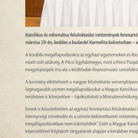
Katolikus és református felsőoktatási intézmények fenntart
március 29-én, kedden a budavári Karmelita kolostorban – adt
A korábbi megállapodásokra az egyházi egyetemeken és főis
miatt volt szükség. A Pécsi Egyházmegye, mint a Pécsi Püspö
megyéspüspök írta alá a közfeladat-finanszírozási szerződést
A kormány elkötelezett a magyar felsőoktatás versenyképess
legmagasabb szinten megállapodásokat a Magyar Katolikus E
területére is kiterjedően – tájékoztatott a Miniszterelnöksé
Ennek is köszönhetően az egyházi fenntartású felsőoktatási 
mennyiségi növekedés és a szintén bekövetkezett intézmény
megállapodásokban nem tükröződtek”. Ezért a Magyar Katol
képviselőivel folytatott tárgyalások alapján a korábban me