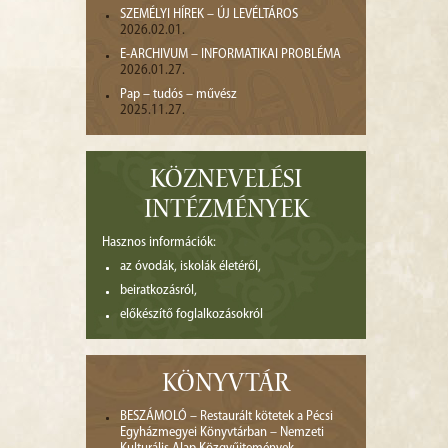
SZEMÉLYI HÍREK – ÚJ LEVÉLTÁROS
2026.02.01.
E-ARCHIVUM – INFORMATIKAI PROBLÉMA
2026.01.27.
Pap – tudós – művész
2025.11.27.
KÖZNEVELÉSI
INTÉZMÉNYEK
Hasznos információk:
az óvodák, iskolák életéről,
beiratkozásról,
előkészítő foglalkozásokról
KÖNYVTÁR
BESZÁMOLÓ – Restaurált kötetek a Pécsi
Egyházmegyei Könyvtárban – Nemzeti