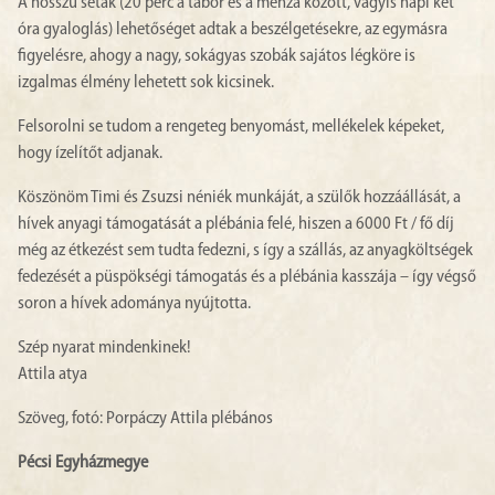
A hosszú séták (20 perc a tábor és a menza között, vagyis napi két
óra gyaloglás) lehetőséget adtak a beszélgetésekre, az egymásra
figyelésre, ahogy a nagy, sokágyas szobák sajátos légköre is
izgalmas élmény lehetett sok kicsinek.
Felsorolni se tudom a rengeteg benyomást, mellékelek képeket,
hogy ízelítőt adjanak.
Köszönöm Timi és Zsuzsi néniék munkáját, a szülők hozzáállását, a
hívek anyagi támogatását a plébánia felé, hiszen a 6000 Ft / fő díj
még az étkezést sem tudta fedezni, s így a szállás, az anyagköltségek
fedezését a püspökségi támogatás és a plébánia kasszája – így végső
soron a hívek adománya nyújtotta.
Szép nyarat mindenkinek!
Attila atya
Szöveg, fotó: Porpáczy Attila plébános
Pécsi Egyházmegye