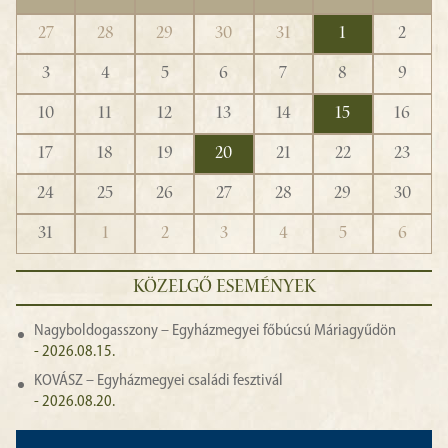
27
28
29
30
31
1
2
3
4
5
6
7
8
9
10
11
12
13
14
15
16
17
18
19
20
21
22
23
24
25
26
27
28
29
30
31
1
2
3
4
5
6
KÖZELGŐ ESEMÉNYEK
Nagyboldogasszony – Egyházmegyei főbúcsú Máriagyűdön
- 2026.08.15.
KOVÁSZ – Egyházmegyei családi fesztivál
- 2026.08.20.