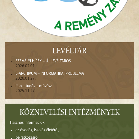
LEVÉLTÁR
SZEMÉLYI HÍREK – ÚJ LEVÉLTÁROS
2026.02.01.
E-ARCHIVUM – INFORMATIKAI PROBLÉMA
2026.01.27.
Pap – tudós – művész
2025.11.27.
KÖZNEVELÉSI INTÉZMÉNYEK
Hasznos információk:
az óvodák, iskolák életéről,
beiratkozásról,