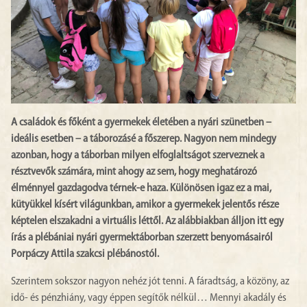
A családok és főként a gyermekek életében a nyári szünetben –
ideális esetben – a táborozásé a főszerep. Nagyon nem mindegy
azonban, hogy a táborban milyen elfoglaltságot szerveznek a
résztvevők számára, mint ahogy az sem, hogy meghatározó
élménnyel gazdagodva térnek-e haza. Különösen igaz ez a mai,
kütyükkel kísért világunkban, amikor a gyermekek jelentős része
képtelen elszakadni a virtuális léttől. Az alábbiakban álljon itt egy
írás a plébániai nyári gyermektáborban szerzett benyomásairól
Porpáczy Attila szakcsi plébánostól.
Szerintem sokszor nagyon nehéz jót tenni. A fáradtság, a közöny, az
idő- és pénzhiány, vagy éppen segítők nélkül… Mennyi akadály és