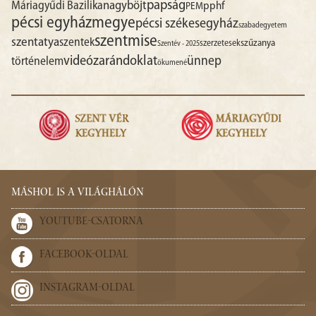
papság
nagyböjt
Máriagyűdi Bazilika
pphf
PEM
pécsi egyházmegye
pécsi székesegyház
szabadegyetem
szentmise
szentatya
szentek
szűzanya
szerzetesek
Szentév - 2025
videó
zarándoklat
ünnep
történelem
ökumené
MÁSHOL IS A VILÁGHÁLÓN
YOUTUBE-CSATORNA
FACEBOOK-OLDAL
INSTAGRAM-OLDAL