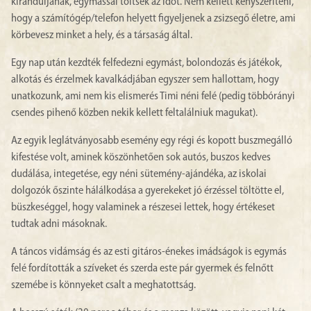
kiránduljanak, egymással töltsék az időt. Nem kellett kényszeríteni,
hogy a számítógép/telefon helyett figyeljenek a zsizsegő életre, ami
körbevesz minket a hely, és a társaság által.
Egy nap után kezdték felfedezni egymást, bolondozás és játékok,
alkotás és érzelmek kavalkádjában egyszer sem hallottam, hogy
unatkozunk, ami nem kis elismerés Timi néni felé (pedig többórányi
csendes pihenő közben nekik kellett feltalálniuk magukat).
Az egyik leglátványosabb esemény egy régi és kopott buszmegálló
kifestése volt, aminek köszönhetően sok autós, buszos kedves
dudálása, integetése, egy néni sütemény-ajándéka, az iskolai
dolgozók őszinte hálálkodása a gyerekeket jó érzéssel töltötte el,
büszkeséggel, hogy valaminek a részesei lettek, hogy értékeset
tudtak adni másoknak.
A táncos vidámság és az esti gitáros-énekes imádságok is egymás
felé fordították a szíveket és szerda este pár gyermek és felnőtt
szemébe is könnyeket csalt a meghatottság.