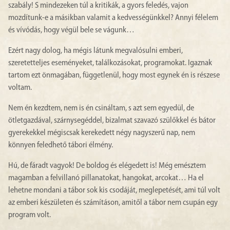
szabály! S mindezeken túl a kritikák, a gyors feledés, vajon
mozdítunk-e a másikban valamit a kedvességünkkel? Annyi félelem
és vívódás, hogy végül bele se vágunk…
Ezért nagy dolog, ha mégis látunk megvalósulni emberi,
szeretetteljes eseményeket, találkozásokat, programokat. Igaznak
tartom ezt önmagában, függetlenül, hogy most egynek én is részese
voltam.
Nem én kezdtem, nem is én csináltam, s azt sem egyedül, de
ötletgazdával, szárnysegéddel, bizalmat szavazó szülőkkel és bátor
gyerekekkel mégiscsak kerekedett négy nagyszerű nap, nem
könnyen feledhető tábori élmény.
Hú, de fáradt vagyok! De boldog és elégedett is! Még emésztem
magamban a felvillanó pillanatokat, hangokat, arcokat… Ha el
lehetne mondani a tábor sok kis csodáját, meglepetését, ami túl volt
az emberi készületen és számításon, amitől a tábor nem csupán egy
program volt.