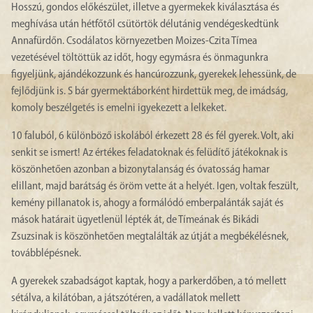
Hosszú, gondos előkészület, illetve a gyermekek kiválasztása és
meghívása után hétfőtől csütörtök délutánig vendégeskedtünk
Annafürdőn. Csodálatos környezetben Moizes-Czita Tímea
vezetésével töltöttük az időt, hogy egymásra és önmagunkra
figyeljünk, ajándékozzunk és hancúrozzunk, gyerekek lehessünk, de
fejlődjünk is. S bár gyermektáborként hirdettük meg, de imádság,
komoly beszélgetés is emelni igyekezett a lelkeket.
10 faluból, 6 különböző iskolából érkezett 28 és fél gyerek. Volt, aki
senkit se ismert! Az értékes feladatoknak és felüdítő játékoknak is
köszönhetően azonban a bizonytalanság és óvatosság hamar
elillant, majd barátság és öröm vette át a helyét. Igen, voltak feszült,
kemény pillanatok is, ahogy a formálódó emberpalánták saját és
mások határait ügyetlenül lépték át, de Tímeának és Bikádi
Zsuzsinak is köszönhetően megtalálták az útját a megbékélésnek,
továbblépésnek.
A gyerekek szabadságot kaptak, hogy a parkerdőben, a tó mellett
sétálva, a kilátóban, a játszótéren, a vadállatok mellett