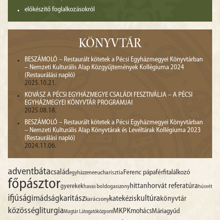
előkészítő foglalkozásokról
KÖNYVTÁR
BESZÁMOLÓ – Restaurált kötetek a Pécsi Egyházmegyei Könyvtárban
– Nemzeti Kulturális Alap Közgyűjtemények Kollégiuma 2024
(Restaurálási napló)
2025.10.21.
KOVÁSZ A PÉCSI EGYHÁZMEGYE CSALÁDI FESZTIVÁLJA – A PÉCSI
EGYHÁZMEGYEI KÖNYVTÁR PROGRAMJAI
2025.08.18.
BESZÁMOLÓ – Restaurált kötetek a Pécsi Egyházmegyei Könyvtárban
– Nemzeti Kulturális Alap Könyvtárak és Levéltárak Kollégiuma 2023
(Restaurálási napló)
2024.11.06.
advent
báta
család
Ferenc pápa
férfitalálkozó
egyházzene
eucharisztia
főpásztor
hittan
horvát referatúra
gyerekek
havas boldogasszony
húsvét
ifjúság
imádság
karitász
kultúra
katekézis
könyvtár
karácsony
liturgia
közösség
MKPK
mohács
Máriagyűd
Magtár Látogatóközpont