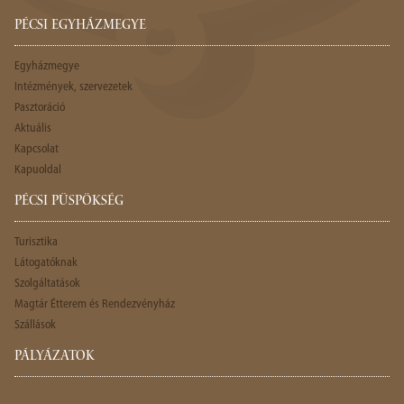
PÉCSI EGYHÁZMEGYE
Egyházmegye
Intézmények, szervezetek
Pasztoráció
Aktuális
Kapcsolat
Kapuoldal
PÉCSI PÜSPÖKSÉG
Turisztika
Látogatóknak
Szolgáltatások
Magtár Étterem és Rendezvényház
Szállások
PÁLYÁZATOK