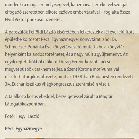
mindenki a maga személyiségével, karizmáival, értékeivel szolgál
elfogadó szeretetben elköteleződve embertársával – foglalta össze
Nyúl Viktor pünkösd üzenetét.
A papszülők Felföldi László kíséretében felkeresték a fél éve felújított
épületbe költözött Pécsi Egyházmegyei Könyvtárat, ahol Dr.
Schmelczer-Pohánka Éva könyvtárvezető mutatta be a könyvtár
helyenként kalandos történetét, és a nagy múltú gyűjteményt. Az
egyik rejtett fiókból előkerült Virág Ferenc korábbi pécsi
megyéspüspök csaknem teljes, a Szent Korona motívumaival
díszített liturgikus öltezete, amit az 1938-ban Budapesten rendezett
34. Euchariksztikus Világkongresszus szentmiséin viselt.
A találkozó közös ebéddel, beszélgetéssel zárult a Magtár
Látogatóközpontban.
Fotó: Hegyi László
Pécsi Egyházmegye