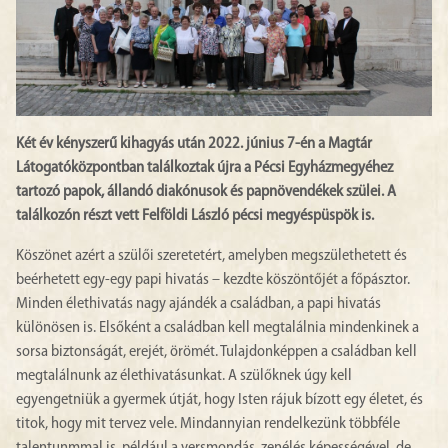
Két év kényszerű kihagyás után 2022. június 7-én a Magtár
Látogatóközpontban találkoztak újra a Pécsi Egyházmegyéhez
tartozó papok, állandó diakónusok és papnövendékek szülei. A
találkozón részt vett Felföldi László pécsi megyéspüspök is.
Köszönet azért a szülői szeretetért, amelyben megszülethetett és
beérhetett egy-egy papi hivatás – kezdte köszöntőjét a főpásztor.
Minden élethivatás nagy ajándék a családban, a papi hivatás
különösen is. Elsőként a családban kell megtalálnia mindenkinek a
sorsa biztonságát, erejét, örömét. Tulajdonképpen a családban kell
megtalálnunk az élethivatásunkat. A szülőknek úgy kell
egyengetniük a gyermek útját, hogy Isten rájuk bízott egy életet, és
titok, hogy mit tervez vele. Mindannyian rendelkezünk többféle