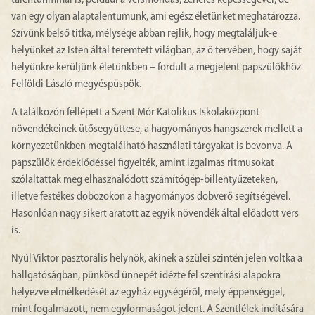
talentunmmal is, például a versmondás, zenélés képességével, de
van egy olyan alaptalentumunk, ami egész életünket meghatározza.
Szívünk belső titka, mélysége abban rejlik, hogy megtaláljuk-e
helyünket az Isten által teremtett világban, az ő tervében, hogy saját
helyünkre kerüljünk életünkben – fordult a megjelent papszülőkhöz
Felföldi László megyéspüspök.
A találkozón fellépett a Szent Mór Katolikus Iskolaközpont
növendékeinek ütősegyüttese, a hagyományos hangszerek mellett a
környezetünkben megtalálható használati tárgyakat is bevonva. A
papszülők érdeklődéssel figyelték, amint izgalmas ritmusokat
szólaltattak meg elhasználódott számítógép-billentyűzeteken,
illetve festékes dobozokon a hagyományos dobverő segítségével.
Hasonlóan nagy sikert aratott az egyik növendék által előadott vers
is.
Nyúl Viktor pasztorális helynök, akinek a szülei szintén jelen voltka a
hallgatóságban, pünkösd ünnepét idézte fel szentírási alapokra
helyezve elmélkedését az egyház egységéről, mely éppenséggel,
mint fogalmazott, nem egyformaságot jelent. A Szentlélek indítására