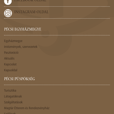
FACEBOOK-OLDAL
INSTAGRAM-OLDAL
PÉCSI EGYHÁZMEGYE
Egyházmegye
Intézmények, szervezetek
Pasztoráció
Aktuális
Kapcsolat
Kapuoldal
PÉCSI PÜSPÖKSÉG
Turisztika
Látogatóknak
Szolgáltatások
Magtár Étterem és Rendezvényház