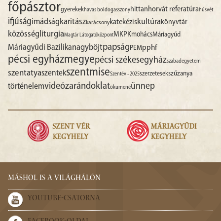
főpásztor
hittan
horvát referatúra
gyerekek
havas boldogasszony
húsvét
ifjúság
imádság
karitász
kultúra
katekézis
könyvtár
karácsony
liturgia
közösség
MKPK
mohács
Máriagyűd
Magtár Látogatóközpont
papság
nagyböjt
Máriagyűdi Bazilika
pphf
PEM
pécsi egyházmegye
pécsi székesegyház
szabadegyetem
szentmise
szentatya
szentek
szűzanya
szerzetesek
Szentév - 2025
videó
zarándoklat
ünnep
történelem
ökumené
MÁSHOL IS A VILÁGHÁLÓN
YOUTUBE-CSATORNA