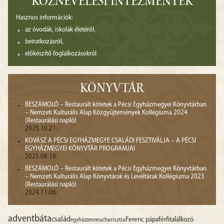
KÖZNEVELÉSI INTÉZMÉNYEK
Hasznos információk:
az óvodák, iskolák életéről,
beiratkozásról,
előkészítő foglalkozásokról
KÖNYVTÁR
BESZÁMOLÓ – Restaurált kötetek a Pécsi Egyházmegyei Könyvtárban
– Nemzeti Kulturális Alap Közgyűjtemények Kollégiuma 2024
(Restaurálási napló)
2025.10.21.
KOVÁSZ A PÉCSI EGYHÁZMEGYE CSALÁDI FESZTIVÁLJA – A PÉCSI
EGYHÁZMEGYEI KÖNYVTÁR PROGRAMJAI
2025.08.18.
BESZÁMOLÓ – Restaurált kötetek a Pécsi Egyházmegyei Könyvtárban
– Nemzeti Kulturális Alap Könyvtárak és Levéltárak Kollégiuma 2023
(Restaurálási napló)
2024.11.06.
advent
báta
család
Ferenc pápa
férfitalálkozó
egyházzene
eucharisztia