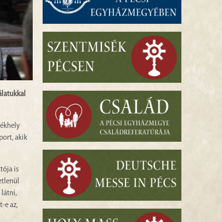
álatukkal
zékhely
ort, akik
tója is
etlenül
látni,
-e az,