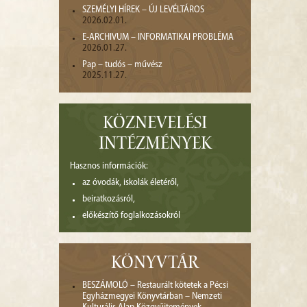
SZEMÉLYI HÍREK – ÚJ LEVÉLTÁROS
2026.02.01.
E-ARCHIVUM – INFORMATIKAI PROBLÉMA
2026.01.27.
Pap – tudós – művész
2025.11.27.
KÖZNEVELÉSI
INTÉZMÉNYEK
Hasznos információk:
az óvodák, iskolák életéről,
beiratkozásról,
előkészítő foglalkozásokról
KÖNYVTÁR
BESZÁMOLÓ – Restaurált kötetek a Pécsi
Egyházmegyei Könyvtárban – Nemzeti