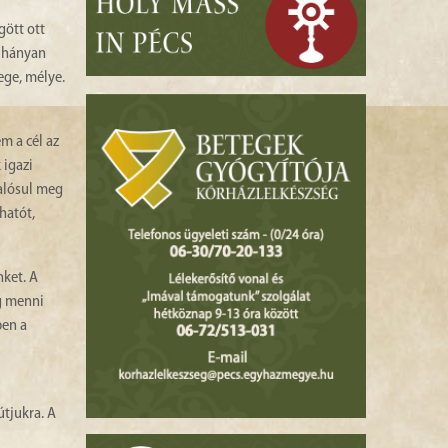
gött ott
, hányan
ege, mélye.
m a cél az
 igazi
valósul meg
hatót,
nket. A
g menni
ben a
útjukra. A