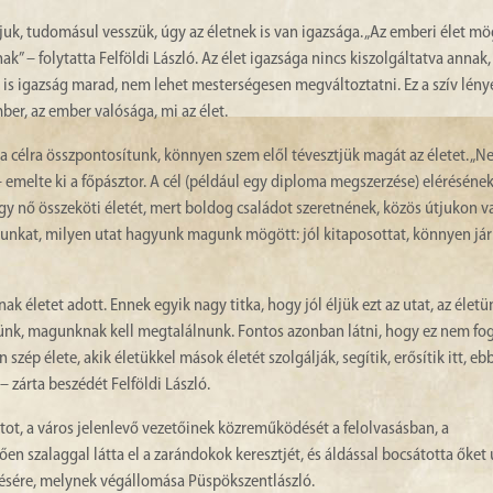
tjuk, tudomásul vesszük, úgy az életnek is van igazsága. „Az emberi élet mö
ak” – folytatta Felföldi László. Az élet igazsága nincs kiszolgáltatva annak
r is igazság marad, nem lehet mesterségesen megváltoztatni. Ez a szív lény
er, az ember valósága, mi az élet.
 a célra összpontosítunk, könnyen szem elől tévesztjük magát az életet. „Ne
 emelte ki a főpásztor. A cél (például egy diploma megszerzése) elérésének
 egy nő összeköti életét, mert boldog családot szeretnének, közös útjukon 
tunkat, milyen utat hagyunk magunk mögött: jól kitaposottat, könnyen jár
letet adott. Ennek egyik nagy titka, hogy jól éljük ezt az utat, az életü
ünk, magunknak kell megtalálnunk. Fontos azonban látni, hogy ez nem fo
szép élete, akik életükkel mások életét szolgálják, segítik, erősítik itt, eb
zárta beszédét Felföldi László.
ot, a város jelenlevő vezetőinek közreműködését a felolvasásban, a
n szalaggal látta el a zarándokok keresztjét, és áldással bocsátotta őket 
désére, melynek végállomása Püspökszentlászló.