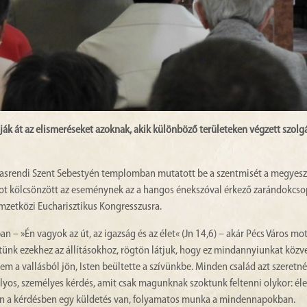
k át az elismeréseket azoknak, akik különböző területeken végzett szolg
masrendi Szent Sebestyén templomban mutatott be a szentmisét a megyes
ot kölcsönzött az eseménynek az a hangos énekszóval érkező zarándokcsop
mzetközi Eucharisztikus Kongresszusra.
n – »Én vagyok az út, az igazság és az élet« (Jn 14,6) – akár Pécs Város mot
elítünk ezekhez az állításokhoz, rögtön látjuk, hogy ez mindannyiunkat közv
m a vallásból jön, Isten beültette a szívünkbe. Minden család azt szeretné 
yos, személyes kérdés, amit csak magunknak szoktunk feltenni olykor: élet
bben a kérdésben egy küldetés van, folyamatos munka a mindennapokban.