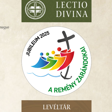
zmegye
LEVÉLTÁR