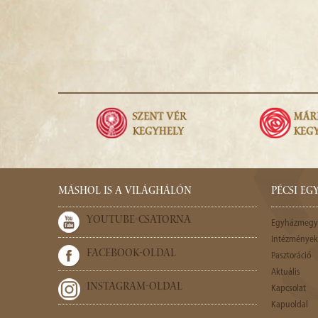
MÁSHOL IS A VILÁGHÁLÓN
PÉCSI E
YOUTUBE-CSATORNA
Egyházmegy
Intézmények,
FACEBOOK-OLDAL
Pasztoráció
Aktuális
INSTAGRAM-OLDAL
Kapcsolat
Kapuoldal