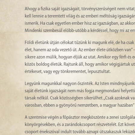
Ahogy a fizika saját igazságait, törvényszerűségeit nem vita
kell lennie a teremtett világ és az emberi méltóság igazságán
ismerik. Ha csak egyetlen ember hisz az igazságban, az akko
Mindenki szembesül előbb-utóbb a kérdéssel, hogy mi az emb
Földi életünk útján célokat tűzünk ki magunk elé, de ha csak
élet, hanem az oda vezető út. Az ember élete útközben van” –
sikere azon múlik, hogyan éljük az utat. Amikor egy férfi és
közös boldog életük. Rajtunk áll, hogy amikor végigjártuk u
értékeset, vagy egy tönkrementet, lepusztultat.
Legyünk magunkkal nagyon őszinték. Az Isten mindnyájunknak é
saját életünk igazságát nem más fogja megmondani helyett
társak nélkül. Csak közösségben sikerülhet. „Csak azoknak van 
városban, ebben a gyönyörű nemzetben, a magyar hazában” – 
A szentmise végén a főpásztor megköszönte a zenei szolgálat
könyörgésekben, és a zarándokcsoport részvételét. Ezt követőe
csoport énekszóval indult tovább aznapi útszakaszuk leküz