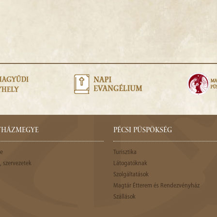
GYHÁZMEGYE
PÉCSI PÜSPÖKSÉG
e
Turisztika
 szervezetek
Látogatóknak
Szolgáltatások
Magtár Étterem és Rendezvényház
Szállások