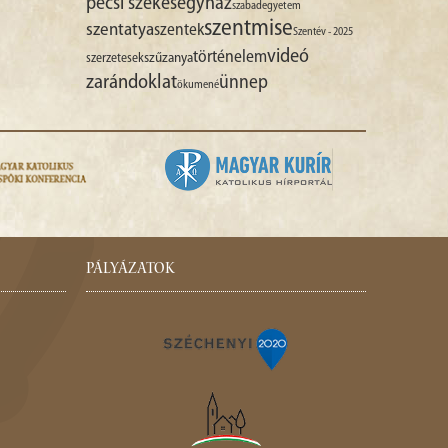
pécsi székesegyház
szabadegyetem
szentmise
szentatya
szentek
Szentév - 2025
videó
történelem
szűzanya
szerzetesek
zarándoklat
ünnep
ökumené
PÁLYÁZATOK