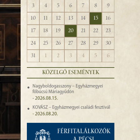
3
4
5
6
7
8
9
10
11
12
13
14
15
16
17
18
19
20
21
22
23
24
25
26
27
28
29
30
31
1
2
3
4
5
6
KÖZELGŐ ESEMÉNYEK
Nagyboldogasszony – Egyházmegyei
főbúcsú Máriagyűdön
- 2026.08.15.
KOVÁSZ – Egyházmegyei családi fesztivál
- 2026.08.20.