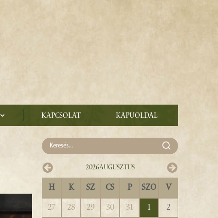
Kapcsolat
Kapuoldal
2026
Augusztus
H
K
SZ
CS
P
SZO
V
27
28
29
30
31
1
2