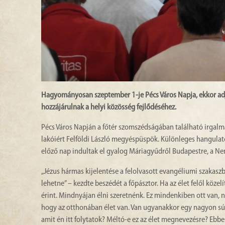
Hagyományosan szeptember 1-je Pécs Város Napja, ekkor adjá
hozzájárulnak a helyi közösség fejlődéséhez.
Pécs Város Napján a főtér szomszédságában található irgal
lakóiért Felföldi László megyéspüspök. Különleges hangulat
előző nap indultak el gyalog Máriagyűdről Budapestre, a Ne
„Jézus hármas kijelentése a felolvasott evangéliumi szakaszba
lehetne” – kezdte beszédét a főpásztor. Ha az élet felől köz
érint. Mindnyájan élni szeretnénk. Ez mindenkiben ott van, ne
hogy az otthonában élet van. Van ugyanakkor egy nagyon súl
amit én itt folytatok? Méltó-e ez az élet megnevezésre? E