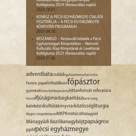
Kulturális Alap Közgyűjtemények
Kollégiuma 2024 (Restaurálási napló)
2025.10.21.
KOVÁSZ A PÉCSI EGYHÁZMEGYE CSALÁDI
FESZTIVÁLJA – A PÉCSI EGYHÁZMEGYEI
KÖNYVTÁR PROGRAMJAI
2025.08.18.
BESZÁMOLÓ – Restaurált kötetek a Pécsi
Egyházmegyei Könyvtárban – Nemzeti
Kulturális Alap Könyvtárak és Levéltárak
Kollégiuma 2023 (Restaurálási napló)
2024.11.06.
advent
báta
család
egyházzene
eucharisztia
főpásztor
Ferenc pápa
férfitalálkozó
hittan
horvát referatúra
gyerekek
havas boldogasszony
ifjúság
imádság
karitász
karácsony
húsvét
liturgia
kultúra
közösség
katekézis
könyvtár
MKPK
mohács
Máriagyűd
Magtár Látogatóközpont
papság
nagyböjt
Máriagyűdi Bazilika
PEM
pécsi egyházmegye
pphf