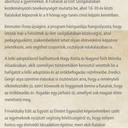
abortusz a gyermekkel. A Fiatalok az Élet Szolgálatában
kezdeményezés tevékenységét mutatta be, ahol 16-30 év közti
fiatalokat képeznek ki a 9 hónap egy tanév című képzés keretében.
Keresztes Ilona újságíró, a program házigazdája hangsúlyozta, hogy
létezik már a Felnőttek az élet szolgálatában közösség is, ahol
pedagógusként, szakemberként lehet olyan életvédelmi képzésre
jelentkezni, ami segíthet csoportok, osztályok edukálásában is.
A lelki adoptálásról hallhattunk Nagy Attila és Nagyné Tóth Mónika
előadásában, akik személyes történetükön keresztül vezették be a
hallgatót a lelki adoptálás és az örökbefogadás rejtelmeibe. Eredics
Gergő atya szeretne másokat is ösztönözni arra, hogy a reményteli
elköteleződés jó, ezért kövessék és higgyenek benne a fiatalok, hogy
az örökbeadás és -fogadás egy járható út, amellyel sok magzat élete
menthető meg.
Frivaldszky Edit az Együtt az Életért Egyesület képviseletében szólt
az egyéneknek nyújtott segítség felelősségéről és, hogy milyen
fontos egy életvédő társadalom építése, mert akik fiatalon