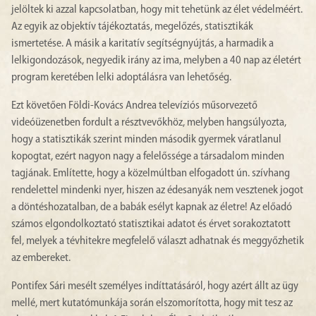
jelöltek ki azzal kapcsolatban, hogy mit tehetünk az élet védelméért.
Az egyik az objektív tájékoztatás, megelőzés, statisztikák
ismertetése. A másik a karitatív segítségnyújtás, a harmadik a
lelkigondozások, negyedik irány az ima, melyben a 40 nap az életért
program keretében lelki adoptálásra van lehetőség.
Ezt követően Földi-Kovács Andrea televíziós műsorvezető
videóüzenetben fordult a résztvevőkhöz, melyben hangsúlyozta,
hogy a statisztikák szerint minden második gyermek váratlanul
kopogtat, ezért nagyon nagy a felelőssége a társadalom minden
tagjának. Említette, hogy a közelmúltban elfogadott ún. szívhang
rendelettel mindenki nyer, hiszen az édesanyák nem vesztenek jogot
a döntéshozatalban, de a babák esélyt kapnak az életre! Az előadó
számos elgondolkoztató statisztikai adatot és érvet sorakoztatott
fel, melyek a tévhitekre megfelelő választ adhatnak és meggyőzhetik
az embereket.
Pontifex Sári mesélt személyes indíttatásáról, hogy azért állt az ügy
mellé, mert kutatómunkája során elszomorította, hogy mit tesz az