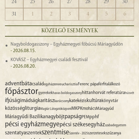
24
25
26
27
28
29
30
31
1
2
3
4
5
6
KÖZELGŐ ESEMÉNYEK
Nagyboldogasszony – Egyházmegyei főbúcsú Máriagyűdön
- 2026.08.15.
KOVÁSZ – Egyházmegyei családi fesztivál
- 2026.08.20.
advent
báta
család
Ferenc pápa
férfitalálkozó
egyházzene
eucharisztia
főpásztor
hittan
horvát referatúra
gyerekek
havas boldogasszony
húsvét
ifjúság
imádság
karitász
kultúra
katekézis
könyvtár
karácsony
liturgia
közösség
MKPK
mohács
Máriagyűd
Magtár Látogatóközpont
papság
nagyböjt
Máriagyűdi Bazilika
pphf
PEM
pécsi egyházmegye
pécsi székesegyház
szabadegyetem
szentmise
szentatya
szentek
szűzanya
szerzetesek
Szentév - 2025