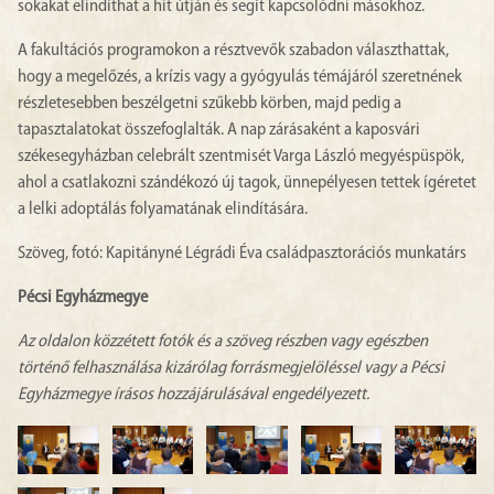
sokakat elindíthat a hit útján és segít kapcsolódni másokhoz.
A fakultációs programokon a résztvevők szabadon választhattak,
hogy a megelőzés, a krízis vagy a gyógyulás témájáról szeretnének
részletesebben beszélgetni szűkebb körben, majd pedig a
tapasztalatokat összefoglalták. A nap zárásaként a kaposvári
székesegyházban celebrált szentmisét Varga László megyéspüspök,
ahol a csatlakozni szándékozó új tagok, ünnepélyesen tettek ígéretet
a lelki adoptálás folyamatának elindítására.
Szöveg, fotó: Kapitányné Légrádi Éva családpasztorációs munkatárs
Pécsi Egyházmegye
Az oldalon közzétett fotók és a szöveg részben vagy egészben
történő felhasználása kizárólag forrásmegjelöléssel vagy a Pécsi
Egyházmegye írásos hozzájárulásával engedélyezett.