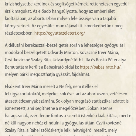
krízishelyzetbe kerülnek és segítséget kérnek, rettenetesen egyedül
érzik magukat. Az előadó hangsúlyozta, hogy az emberi élet
kioltásában, az abortuszban milyen felelőssége van a tágabb
környezetnek. Az egyesület munkájával itt ismerkedhetünk meg
részletesebben:
https://egyuttazeletert.org/
A délutáni kerekasztal-beszélgetés során a lehetséges gyógyulási
módokról beszélgetett Udvardy Márton, Kovácsné Treer Mária,
Czvitkovicsné Szalay Rita, Udvardyné Tóth Lilla és Roska Péter atya.
Bemutatásra került a Babasirató oldal is:
https://babasirato.hu/
,
melyen bárki megoszthatja gyászát, fájdalmát.
Elsőként Treer Mária mesélt a Ne félj, nem ítéllek el
lelkigyakorlatokról, melyeket sok éve tart az abortuszon, vetélésen
átesett édesanyák számára. Sok olyan megrázó statisztikai adatot is
ismertetett, ami segíthetne a megelőzésben. Sokan Istenre
haragszanak, ezért lenne fontos a szerető istenkép kialakítása, mert e
nélkül nagyon nehéz elindulni a gyógyulás útján. Czvitkovicsné
Szalay Rita, a Ráhel szőlőskertje lelki hétvégéről mesélt, mely