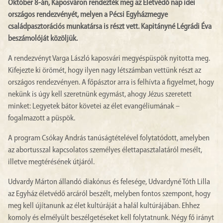
Október 8-án, Kaposváron rendezték meg az Életvédő nap idei
országos rendezvényét, melyen a Pécsi Egyházmegye
családpasztorációs munkatársa is részt vett. Kapitányné Légrádi Éva
beszámolóját közöljük.
A rendezvényt Varga László kaposvári megyéspüspök nyitotta meg.
Kifejezte ki örömét, hogy ilyen nagy létszámban vettünk részt az
országos rendezvényen. A főpásztor arra is felhívta a figyelmet, hogy
nekünk is úgy kell szeretnünk egymást, ahogy Jézus szeretett
minket: Legyetek bátor követei az élet evangéliumának –
fogalmazott a püspök.
A program Csókay András tanúságtételével folytatódott, amelyben
az abortusszal kapcsolatos személyes élettapasztalatáról mesélt,
illetve megtérésének útjáról.
Udvardy Márton állandó diakónus és felesége, Udvardyné Tóth Lilla
az Egyház életvédő arcáról beszélt, melyben fontos szempont, hogy
meg kell újítanunk az élet kultúráját a halál kultúrájában. Ehhez
komoly és elmélyült beszélgetéseket kell folytatnunk. Négy fő irányt