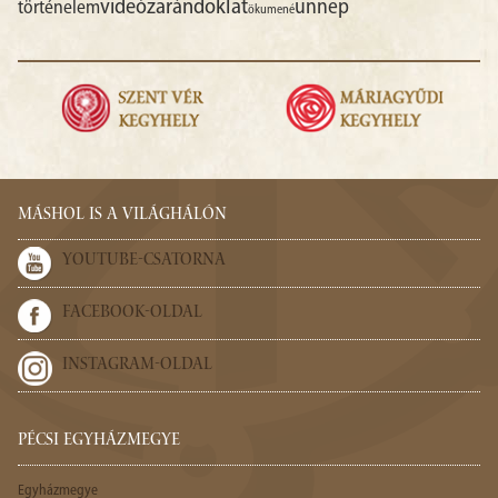
videó
zarándoklat
ünnep
történelem
ökumené
MÁSHOL IS A VILÁGHÁLÓN
YOUTUBE-CSATORNA
FACEBOOK-OLDAL
INSTAGRAM-OLDAL
PÉCSI EGYHÁZMEGYE
Egyházmegye