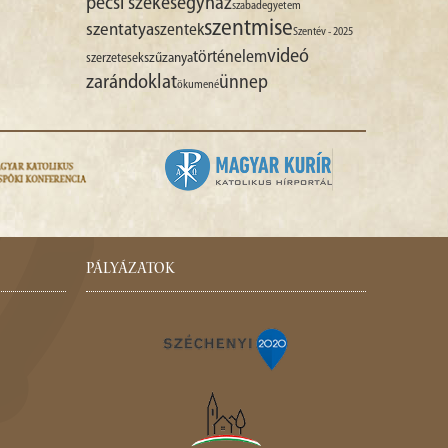
pécsi székesegyház
szabadegyetem
szentmise
szentatya
szentek
Szentév - 2025
videó
történelem
szűzanya
szerzetesek
zarándoklat
ünnep
ökumené
PÁLYÁZATOK