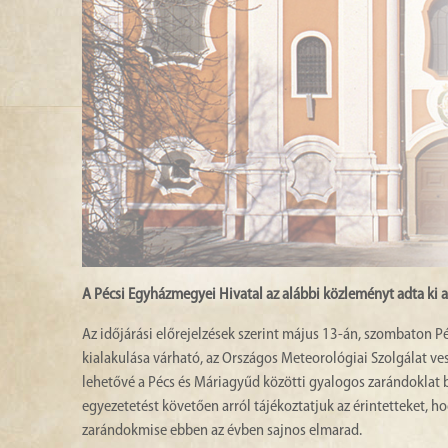
A Pécsi Egyházmegyei Hivatal az alábbi közleményt adta ki 
Az időjárási előrejelzések szerint május 13-án, szombaton Pé
kialakulása várható, az Országos Meteorológiai Szolgálat ves
lehetővé a Pécs és Máriagyűd közötti gyalogos zarándoklat b
egyezetetést követően arról tájékoztatjuk az érintetteket, 
zarándokmise ebben az évben sajnos elmarad.