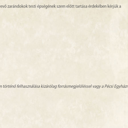
vevő zarándokok testi épségének szem előtt tartása érdekében kérjük a
n történő felhasználása kizárólag forrásmegjelöléssel vagy a Pécsi Egyhá