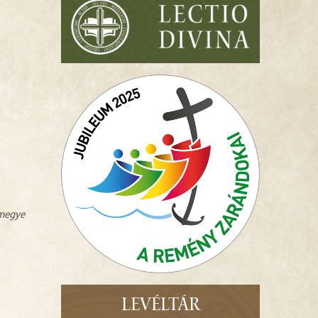
zmegye
LEVÉLTÁR