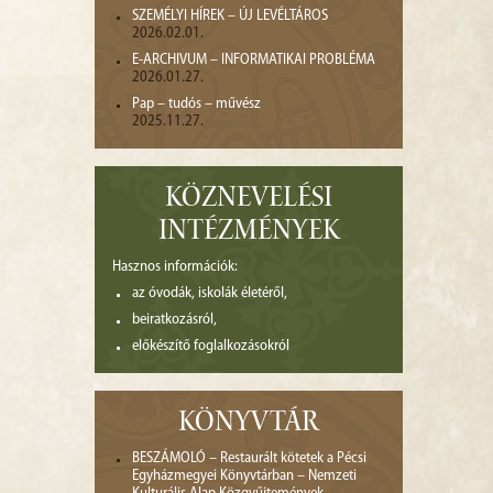
SZEMÉLYI HÍREK – ÚJ LEVÉLTÁROS
2026.02.01.
E-ARCHIVUM – INFORMATIKAI PROBLÉMA
2026.01.27.
Pap – tudós – művész
2025.11.27.
KÖZNEVELÉSI
INTÉZMÉNYEK
Hasznos információk:
az óvodák, iskolák életéről,
beiratkozásról,
előkészítő foglalkozásokról
KÖNYVTÁR
BESZÁMOLÓ – Restaurált kötetek a Pécsi
Egyházmegyei Könyvtárban – Nemzeti