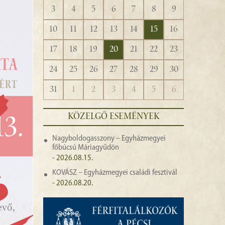
3
4
5
6
7
8
9
10
11
12
13
14
15
16
17
18
19
20
21
22
23
24
25
26
27
28
29
30
31
1
2
3
4
5
6
KÖZELGŐ ESEMÉNYEK
Nagyboldogasszony – Egyházmegyei
főbúcsú Máriagyűdön
- 2026.08.15.
KOVÁSZ – Egyházmegyei családi fesztivál
- 2026.08.20.