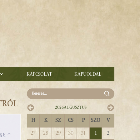
Kapcsolat
Kapuoldal
TRÓL
2026
Augusztus
H
K
SZ
CS
P
SZO
V
27
28
29
30
31
1
2