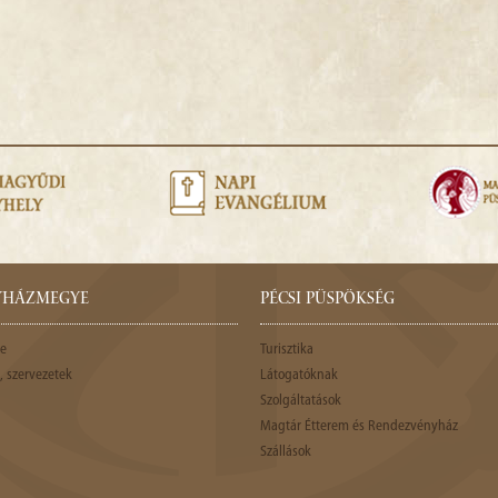
GYHÁZMEGYE
PÉCSI PÜSPÖKSÉG
e
Turisztika
 szervezetek
Látogatóknak
Szolgáltatások
Magtár Étterem és Rendezvényház
Szállások