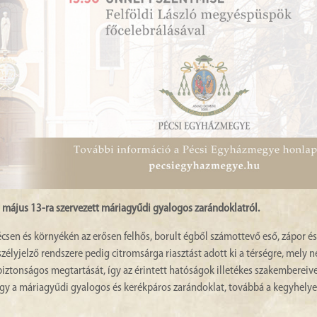
a május 13-ra szervezett máriagyűdi gyalogos zarándoklatról.
csen és környékén az erősen felhős, borult égből számottevő eső, zápor és
zélyjelző rendszere pedig citromsárga riasztást adott ki a térségre, mely n
iztonságos megtartását, így az érintett hatóságok illetékes szakembereive
hogy a máriagyűdi gyalogos és kerékpáros zarándoklat, továbbá a kegyhelye