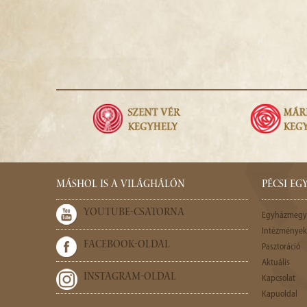
MÁSHOL IS A VILÁGHÁLÓN
PÉCSI E
YOUTUBE-CSATORNA
Egyházmegy
Intézmények,
FACEBOOK-OLDAL
Pasztoráció
Aktuális
INSTAGRAM-OLDAL
Kapcsolat
Kapuoldal