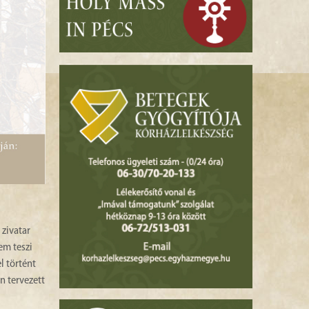
 zivatar
em teszi
l történt
n tervezett