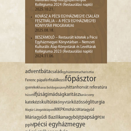
Kulturális Alap Közgyűjtemények
Kollégiuma 2024 (Restaurálási napló)
2025.10.21.
KOVÁSZ A PÉCSI EGYHÁZMEGYE CSALÁDI
FESZTIVÁLJA – A PÉCSI EGYHÁZMEGYEI
KÖNYVTÁR PROGRAMJAI
2025.08.18.
BESZÁMOLÓ – Restaurált kötetek a Pécsi
Egyházmegyei Könyvtárban – Nemzeti
Kulturális Alap Könyvtárak és Levéltárak
Kollégiuma 2023 (Restaurálási napló)
2024.11.06.
advent
báta
család
egyházzene
eucharisztia
főpásztor
Ferenc pápa
férfitalálkozó
hittan
horvát referatúra
gyerekek
havas boldogasszony
ifjúság
imádság
karitász
karácsony
húsvét
liturgia
kultúra
közösség
katekézis
könyvtár
MKPK
mohács
Máriagyűd
Magtár Látogatóközpont
papság
nagyböjt
Máriagyűdi Bazilika
PEM
pécsi egyházmegye
pphf