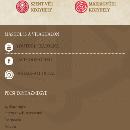
MÁSHOL IS A VILÁGHÁLÓN
YOUTUBE-CSATORNA
FACEBOOK-OLDAL
INSTAGRAM-OLDAL
PÉCSI EGYHÁZMEGYE
Egyházmegye
Intézmények, szervezetek
Pasztoráció
Aktuális