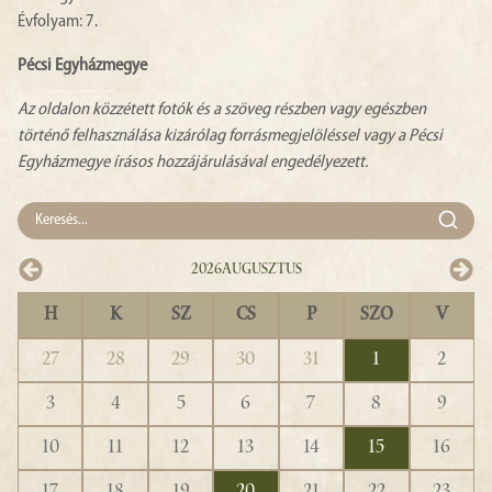
Évfolyam: 7.
Pécsi Egyházmegye
Az oldalon közzétett fotók és a szöveg részben vagy egészben
történő felhasználása kizárólag forrásmegjelöléssel vagy a Pécsi
Egyházmegye írásos hozzájárulásával engedélyezett.
2026
Augusztus
H
K
SZ
CS
P
SZO
V
27
28
29
30
31
1
2
3
4
5
6
7
8
9
10
11
12
13
14
15
16
17
18
19
20
21
22
23