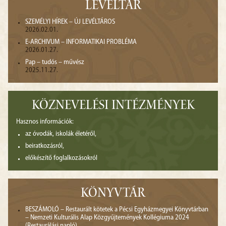
LEVÉLTÁR
SZEMÉLYI HÍREK – ÚJ LEVÉLTÁROS
2026.02.01.
E-ARCHIVUM – INFORMATIKAI PROBLÉMA
2026.01.27.
Pap – tudós – művész
2025.11.27.
KÖZNEVELÉSI INTÉZMÉNYEK
Hasznos információk:
az óvodák, iskolák életéről,
beiratkozásról,
előkészítő foglalkozásokról
KÖNYVTÁR
BESZÁMOLÓ – Restaurált kötetek a Pécsi Egyházmegyei Könyvtárban
– Nemzeti Kulturális Alap Közgyűjtemények Kollégiuma 2024
(Restaurálási napló)