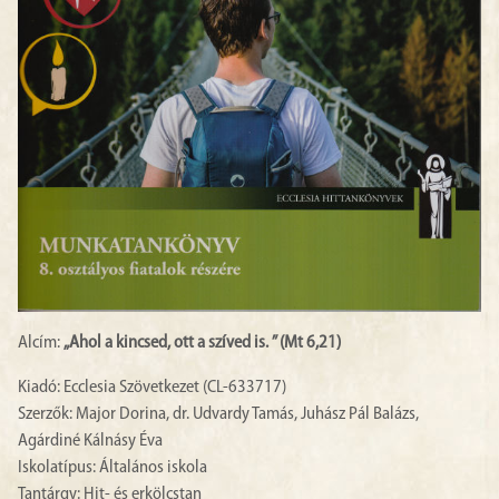
Alcím:
„Ahol a kincsed, ott a szíved is. ” (Mt 6,21)
Kiadó: Ecclesia Szövetkezet (CL-633717)
Szerzők: Major Dorina, dr. Udvardy Tamás, Juhász Pál Balázs,
Agárdiné Kálnásy Éva
Iskolatípus: Általános iskola
Tantárgy: Hit- és erkölcstan