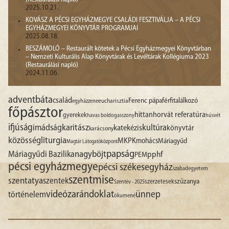
2025.10.21.
KOVÁSZ A PÉCSI EGYHÁZMEGYE CSALÁDI FESZTIVÁLJA – A PÉCSI
EGYHÁZMEGYEI KÖNYVTÁR PROGRAMJAI
2025.08.18.
BESZÁMOLÓ – Restaurált kötetek a Pécsi Egyházmegyei Könyvtárban
– Nemzeti Kulturális Alap Könyvtárak és Levéltárak Kollégiuma 2023
(Restaurálási napló)
2024.11.06.
advent
báta
család
Ferenc pápa
férfitalálkozó
egyházzene
eucharisztia
főpásztor
hittan
horvát referatúra
gyerekek
havas boldogasszony
húsvét
ifjúság
imádság
karitász
kultúra
katekézis
könyvtár
karácsony
liturgia
közösség
MKPK
mohács
Máriagyűd
Magtár Látogatóközpont
papság
nagyböjt
Máriagyűdi Bazilika
pphf
PEM
pécsi egyházmegye
pécsi székesegyház
szabadegyetem
szentmise
szentatya
szentek
szűzanya
szerzetesek
Szentév - 2025
videó
zarándoklat
ünnep
történelem
ökumené