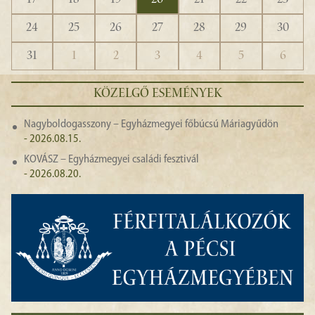
24
25
26
27
28
29
30
31
1
2
3
4
5
6
KÖZELGŐ ESEMÉNYEK
Nagyboldogasszony – Egyházmegyei főbúcsú Máriagyűdön
- 2026.08.15.
KOVÁSZ – Egyházmegyei családi fesztivál
- 2026.08.20.