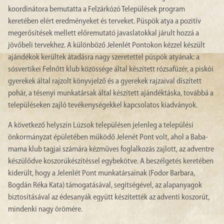
koordinátora bemutatta a Felzárkózó Települések program
keretében elért eredményeket és terveket. Püspök atya a pozitív
megerősítések mellett előremutató javaslatokkal járult hozzá a
jövőbeli tervekhez. A különböző Jelenlét Pontokon kézzel készült
ajándékok kerültek átadásra nagy szeretettel püspök atyának: a
sósvertikei Felnőtt klub közössége által készített rózsafüzér, a piskói
gyerekek által rajzolt könyvjelző és a gyerekek rajzaival díszített
pohár, a tésenyi munkatársak által készített ajándéktáska, továbbá a
településeken zajló tevékenységekkel kapcsolatos kiadványok.
A következő helyszín Lúzsok településen jelenleg a települési
önkormányzat épületében működő Jelenét Pont volt, ahol a Baba-
mama klub tagjai számára kézműves foglalkozás zajlott, az adventre
készülődve koszorúkészítéssel egybekötve. A beszélgetés keretében
kiderült, hogy a Jelenlét Pont munkatársainak (Fodor Barbara,
Bogdán Réka Kata) támogatásával, segítségével, az alapanyagok
biztosításával az édesanyák együtt készítették az adventi koszorút,
mindenki nagy örömére.