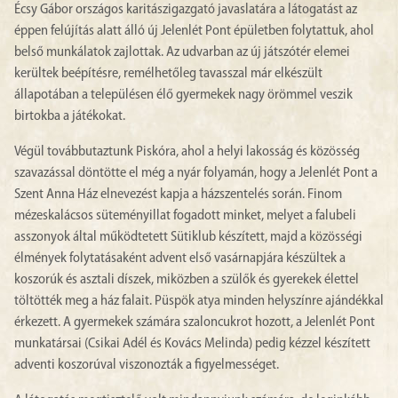
Écsy Gábor országos karitászigazgató javaslatára a látogatást az
éppen felújítás alatt álló új Jelenlét Pont épületben folytattuk, ahol
belső munkálatok zajlottak. Az udvarban az új játszótér elemei
kerültek beépítésre, remélhetőleg tavasszal már elkészült
állapotában a településen élő gyermekek nagy örömmel veszik
birtokba a játékokat.
Végül továbbutaztunk Piskóra, ahol a helyi lakosság és közösség
szavazással döntötte el még a nyár folyamán, hogy a Jelenlét Pont a
Szent Anna Ház elnevezést kapja a házszentelés során. Finom
mézeskalácsos süteményillat fogadott minket, melyet a falubeli
asszonyok által működtetett Sütiklub készített, majd a közösségi
élmények folytatásaként advent első vasárnapjára készültek a
koszorúk és asztali díszek, miközben a szülők és gyerekek élettel
töltötték meg a ház falait. Püspök atya minden helyszínre ajándékkal
érkezett. A gyermekek számára szaloncukrot hozott, a Jelenlét Pont
munkatársai (Csikai Adél és Kovács Melinda) pedig kézzel készített
adventi koszorúval viszonozták a figyelmességet.