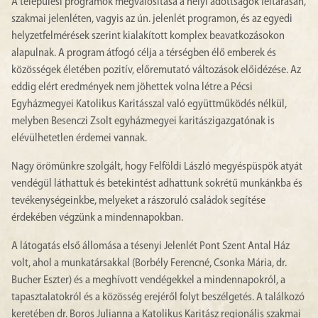
A települési programok megvalósítása a helyi adottságok feltárásán,
szakmai jelenléten, vagyis az ún. jelenlét programon, és az egyedi
helyzetfelmérések szerint kialakított komplex beavatkozásokon
alapulnak. A program átfogó célja a térségben élő emberek és
közösségek életében pozitív, előremutató változások előidézése. Az
eddig elért eredmények nem jöhettek volna létre a Pécsi
Egyházmegyei Katolikus Karitásszal való együttműködés nélkül,
melyben Besenczi Zsolt egyházmegyei karitászigazgatónak is
elévülhetetlen érdemei vannak.
Nagy örömünkre szolgált, hogy Felföldi László megyéspüspök atyát
vendégül láthattuk és betekintést adhattunk sokrétű munkánkba és
tevékenységeinkbe, melyeket a rászoruló családok segítése
érdekében végzünk a mindennapokban.
A látogatás első állomása a tésenyi Jelenlét Pont Szent Antal Ház
volt, ahol a munkatársakkal (Borbély Ferencné, Csonka Mária, dr.
Bucher Eszter) és a meghívott vendégekkel a mindennapokról, a
tapasztalatokról és a közösség erejéről folyt beszélgetés. A találkozó
keretében dr. Boros Julianna a Katolikus Karitász regionális szakmai