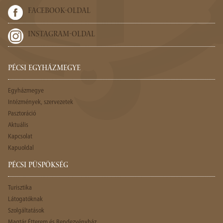
FACEBOOK-OLDAL
INSTAGRAM-OLDAL
PÉCSI EGYHÁZMEGYE
Egyházmegye
Intézmények, szervezetek
Pasztoráció
Aktuális
Kapcsolat
Kapuoldal
PÉCSI PÜSPÖKSÉG
Turisztika
Látogatóknak
Szolgáltatások
Magtár Étterem és Rendezvényház