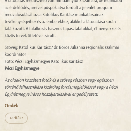
A látogatás megtisztelő volt mindannyiunk számára, de leginkább
az érdeklődés, amivel püspök atya fordult a jelenlét program
megvalósulásához, a Katolikus Karitász munkatársainak
tevékenységeihez és az emberekhez, akikkel a látogatása során
találkozott. A találkozás hasznos tapasztalatokkal, élményekkel és
közös tervek ötletével zárult.
Szöveg: Katolikus Karitász / dr. Boros Julianna regionális szakmai
koordinátor
Fotó: Pécsi Egyházmegyei Katolikus Karitász
Pécsi Egyházmegye
Az oldalon közzétett fotók és a szöveg részben vagy egészben
történő felhasználása kizárólag forrásmegjelöléssel vagy a Pécsi
Egyházmegye írásos hozzájárulásával engedélyezett.
Címkék
karitász