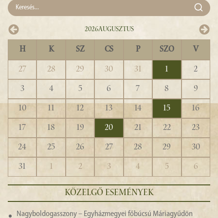
2026
Augusztus
H
K
SZ
CS
P
SZO
V
27
28
29
30
31
1
2
3
4
5
6
7
8
9
10
11
12
13
14
15
16
17
18
19
20
21
22
23
24
25
26
27
28
29
30
31
1
2
3
4
5
6
KÖZELGŐ ESEMÉNYEK
Nagyboldogasszony – Egyházmegyei főbúcsú Máriagyűdön