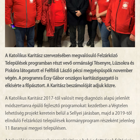
A Katolikus Karitász szervezésében megvalósuló Felzárkózó
Települések programban részt vevő ormánsági Tésenyre, Lúzsokra és
Piskóra látogatott el Felföldi László pécsi megyéspüspök november
végén. A programra Écsy Gábor országos karitászigazgató is
elkísérte a főpásztort. A Karitász beszámolóját adjuk közre.
A Katolikus Karitász 2017-től valósít meg diagnózis alapú jelenlét
módszertanra épülő fejlesztő programokat: kezdetben a Végtelen
lehetőség projekt keretein belül a Sellyei járásban, majd a 2019-től
elinduló Felzárkózó települések kormányprogram részeként jelenleg
11 Baranyai megyei településen.