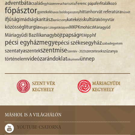
advent
báta
család
Ferenc pápa
férfitalálkozó
egyházzene
eucharisztia
főpásztor
hittan
horvát referatúra
gyerekek
havas boldogasszony
húsvét
ifjúság
imádság
karitász
kultúra
katekézis
könyvtár
karácsony
liturgia
közösség
MKPK
mohács
Máriagyűd
Magtár Látogatóközpont
papság
nagyböjt
Máriagyűdi Bazilika
pphf
PEM
pécsi egyházmegye
pécsi székesegyház
szabadegyetem
szentmise
szentatya
szentek
szűzanya
szerzetesek
Szentév - 2025
videó
zarándoklat
ünnep
történelem
ökumené
MÁSHOL IS A VILÁGHÁLÓN
YOUTUBE-CSATORNA