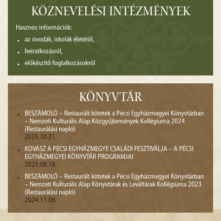
KÖZNEVELÉSI INTÉZMÉNYEK
Hasznos információk:
az óvodák, iskolák életéről,
beiratkozásról,
előkészítő foglalkozásokról
KÖNYVTÁR
BESZÁMOLÓ – Restaurált kötetek a Pécsi Egyházmegyei Könyvtárban
– Nemzeti Kulturális Alap Közgyűjtemények Kollégiuma 2024
(Restaurálási napló)
2025.10.21.
KOVÁSZ A PÉCSI EGYHÁZMEGYE CSALÁDI FESZTIVÁLJA – A PÉCSI
EGYHÁZMEGYEI KÖNYVTÁR PROGRAMJAI
2025.08.18.
BESZÁMOLÓ – Restaurált kötetek a Pécsi Egyházmegyei Könyvtárban
– Nemzeti Kulturális Alap Könyvtárak és Levéltárak Kollégiuma 2023
(Restaurálási napló)
2024.11.06.