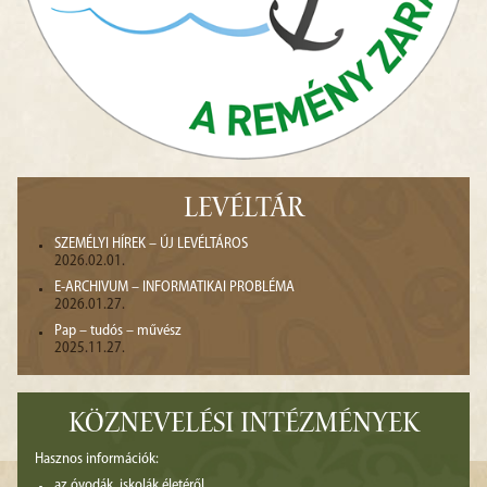
LEVÉLTÁR
SZEMÉLYI HÍREK – ÚJ LEVÉLTÁROS
2026.02.01.
E-ARCHIVUM – INFORMATIKAI PROBLÉMA
2026.01.27.
Pap – tudós – művész
2025.11.27.
KÖZNEVELÉSI INTÉZMÉNYEK
Hasznos információk:
az óvodák, iskolák életéről,