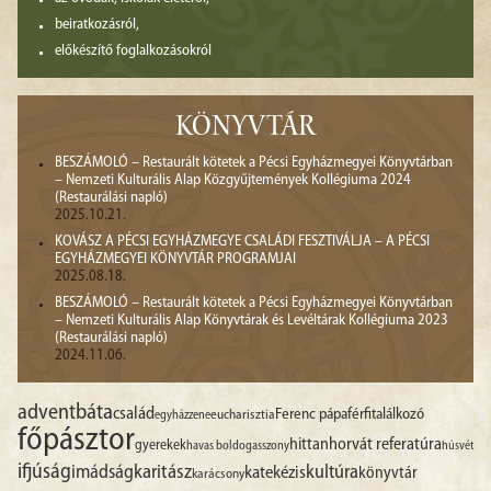
beiratkozásról,
előkészítő foglalkozásokról
KÖNYVTÁR
BESZÁMOLÓ – Restaurált kötetek a Pécsi Egyházmegyei Könyvtárban
– Nemzeti Kulturális Alap Közgyűjtemények Kollégiuma 2024
(Restaurálási napló)
2025.10.21.
KOVÁSZ A PÉCSI EGYHÁZMEGYE CSALÁDI FESZTIVÁLJA – A PÉCSI
EGYHÁZMEGYEI KÖNYVTÁR PROGRAMJAI
2025.08.18.
BESZÁMOLÓ – Restaurált kötetek a Pécsi Egyházmegyei Könyvtárban
– Nemzeti Kulturális Alap Könyvtárak és Levéltárak Kollégiuma 2023
(Restaurálási napló)
2024.11.06.
advent
báta
család
Ferenc pápa
férfitalálkozó
egyházzene
eucharisztia
főpásztor
hittan
horvát referatúra
gyerekek
havas boldogasszony
húsvét
ifjúság
imádság
karitász
kultúra
katekézis
könyvtár
karácsony