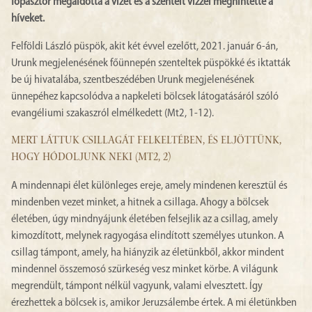
főpásztor megáldotta a vizet és a szentelt vízzel meghintette a
híveket.
Felföldi László püspök, akit két évvel ezelőtt, 2021. január 6-án,
Urunk megjelenésének főünnepén szenteltek püspökké és iktatták
be új hivatalába, szentbeszédében Urunk megjelenésének
ünnepéhez kapcsolódva a napkeleti bölcsek látogatásáról szóló
evangéliumi szakaszról elmélkedett (Mt2, 1-12).
MERT LÁTTUK CSILLAGÁT FELKELTÉBEN, ÉS ELJÖTTÜNK,
HOGY HÓDOLJUNK NEKI (MT2, 2)
A mindennapi élet különleges ereje, amely mindenen keresztül és
mindenben vezet minket, a hitnek a csillaga. Ahogy a bölcsek
életében, úgy mindnyájunk életében felsejlik az a csillag, amely
kimozdított, melynek ragyogása elindított személyes utunkon. A
csillag támpont, amely, ha hiányzik az életünkből, akkor mindent
mindennel összemosó szürkeség vesz minket körbe. A világunk
megrendült, támpont nélkül vagyunk, valami elvesztett. Így
érezhettek a bölcsek is, amikor Jeruzsálembe értek. A mi életünkben