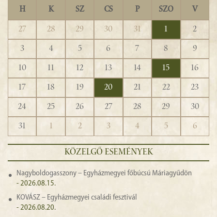
H
K
SZ
CS
P
SZO
V
27
28
29
30
31
1
2
3
4
5
6
7
8
9
10
11
12
13
14
15
16
17
18
19
20
21
22
23
24
25
26
27
28
29
30
31
1
2
3
4
5
6
KÖZELGŐ ESEMÉNYEK
Nagyboldogasszony – Egyházmegyei főbúcsú Máriagyűdön
- 2026.08.15.
KOVÁSZ – Egyházmegyei családi fesztivál
- 2026.08.20.