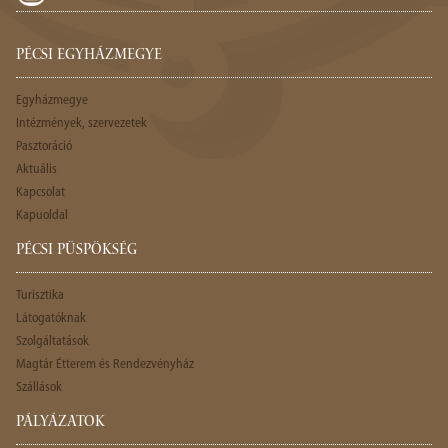
PÉCSI EGYHÁZMEGYE
Egyházmegye
Intézmények, szervezetek
Pasztoráció
Aktuális
Kapcsolat
Kapuoldal
PÉCSI PÜSPÖKSÉG
Turisztika
Látogatóknak
Szolgáltatások
Magtár Étterem és Rendezvényház
Szállások
PÁLYÁZATOK