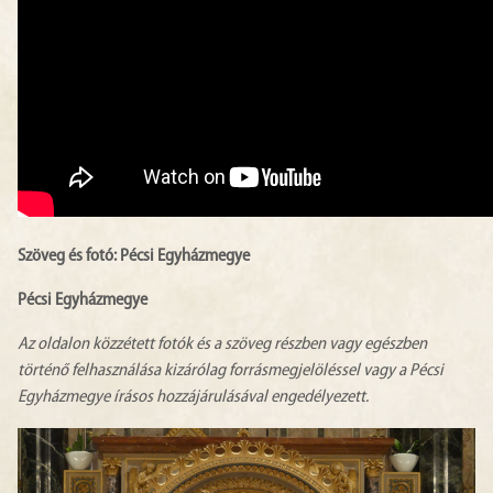
Szöveg és fotó: Pécsi Egyházmegye
Pécsi Egyházmegye
Az oldalon közzétett fotók és a szöveg részben vagy egészben
történő felhasználása kizárólag forrásmegjelöléssel vagy a Pécsi
Egyházmegye írásos hozzájárulásával engedélyezett.