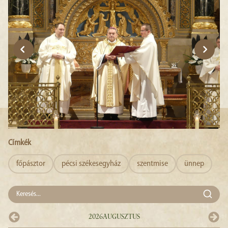
Címkék
főpásztor
pécsi székesegyház
szentmise
ünnep
2026
Augusztus