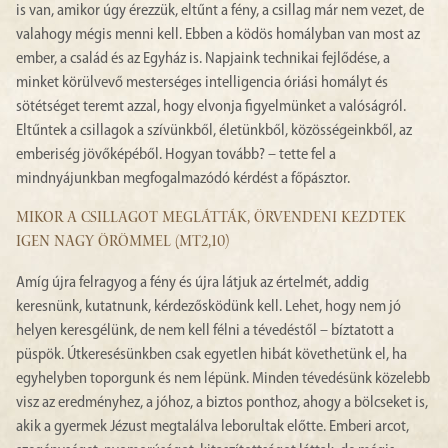
is van, amikor úgy érezzük, eltűnt a fény, a csillag már nem vezet, de
valahogy mégis menni kell. Ebben a ködös homályban van most az
ember, a család és az Egyház is. Napjaink technikai fejlődése, a
minket körülvevő mesterséges intelligencia óriási homályt és
sötétséget teremt azzal, hogy elvonja figyelmünket a valóságról.
Eltűntek a csillagok a szívünkből, életünkből, közösségeinkből, az
emberiség jövőképéből. Hogyan tovább? – tette fel a
mindnyájunkban megfogalmazódó kérdést a főpásztor.
MIKOR A CSILLAGOT MEGLÁTTÁK, ÖRVENDENI KEZDTEK
IGEN NAGY ÖRÖMMEL (MT2,10)
Amíg újra felragyog a fény és újra látjuk az értelmét, addig
keresnünk, kutatnunk, kérdezősködünk kell. Lehet, hogy nem jó
helyen keresgélünk, de nem kell félni a tévedéstől – bíztatott a
püspök. Útkeresésünkben csak egyetlen hibát követhetünk el, ha
egyhelyben toporgunk és nem lépünk. Minden tévedésünk közelebb
visz az eredményhez, a jóhoz, a biztos ponthoz, ahogy a bölcseket is,
akik a gyermek Jézust megtalálva leborultak előtte. Emberi arcot,