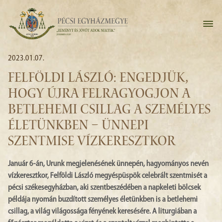
2023.01.07.
FELFÖLDI LÁSZLÓ: ENGEDJÜK,
HOGY ÚJRA FELRAGYOGJON A
BETLEHEMI CSILLAG A SZEMÉLYES
ÉLETÜNKBEN – ÜNNEPI
SZENTMISE VÍZKERESZTKOR
Január 6-án, Urunk megjelenésének ünnepén, hagyományos nevén
vízkeresztkor, Felföldi László megyéspüspök celebrált szentmisét a
pécsi székesegyházban, aki szentbeszédében a napkeleti bölcsek
példája nyomán buzdított személyes életünkben is a betlehemi
csillag, a világ világossága fényének keresésére. A liturgiában a