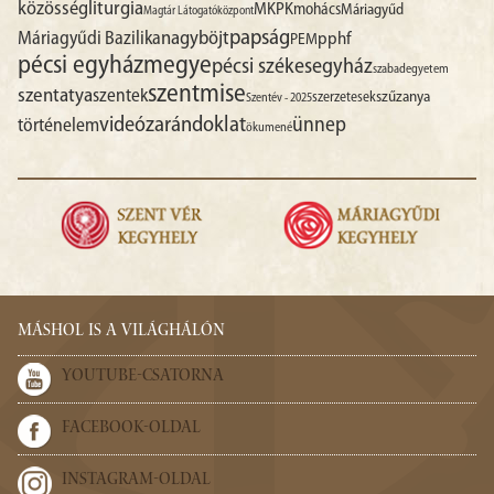
liturgia
közösség
MKPK
mohács
Máriagyűd
Magtár Látogatóközpont
papság
nagyböjt
Máriagyűdi Bazilika
pphf
PEM
pécsi egyházmegye
pécsi székesegyház
szabadegyetem
szentmise
szentatya
szentek
szűzanya
szerzetesek
Szentév - 2025
videó
zarándoklat
ünnep
történelem
ökumené
MÁSHOL IS A VILÁGHÁLÓN
YOUTUBE-CSATORNA
FACEBOOK-OLDAL
INSTAGRAM-OLDAL