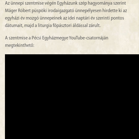
Az ünnepi szentmise végén Egyházunk szép hagyománya szerint
Máger Róbert püspöki irodaigazgató ünnepélyesen hirdette ki az
egyházi év mozgó ünnepeinek az idei naptári év szerinti pontos
dátumait, majd a liturgia főpásztori áldással zárult.
A szentmise a Pécsi Egyházmegye YouTube-csatornáján
megtekinthető: