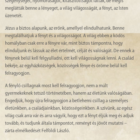
szegénységet, nyomorúságot, kitaszítottságot láttak, de mégis
meglátták benne a lényeget, a világ világosságát, a fényt, az Isten
üzenetét.
Jézus a biztos alapunk, az erőnk, amellyel elindulhatunk. Benne
megtalálhatjuk a fényt és a világosságot. A világ ebben a ködös
homályban csak erre a fényre vár, mint biztos támpontra, hogy
elinduljunk és lássuk az élet értelmét, célját és valóságát. De ennek a
fénynek belül kell felgyulladni, ott kell világosságnak lenni. A család
békéje, az egyházközségek, közösségek fénye és öröme belül kell
felragyogjon.
A fénylő csillagnak most kell felragyogjon, nem a múlt
gyermekeknek tetsző történetében, hanem az életünk valóságában.
Engedjük, hogy újra felragyogjon a betlehemi csillag a személyes
életünkben, a családjainkban, közösségeinkben. A szívünk, az egész
világ csak arra vár és arra vágyik, hogy ezt a fényt éljük meg és adjuk
tovább, és tudjunk általa támpontot, reményt és jövőt mutatni –
zárta elmélkedését Felföldi László.