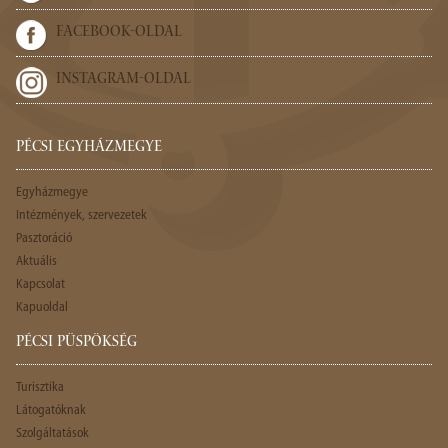
FACEBOOK-OLDAL
INSTAGRAM-OLDAL
PÉCSI EGYHÁZMEGYE
Egyházmegye
Intézmények, szervezetek
Pasztoráció
Aktuális
Kapcsolat
Kapuoldal
PÉCSI PÜSPÖKSÉG
Turisztika
Látogatóknak
Szolgáltatások