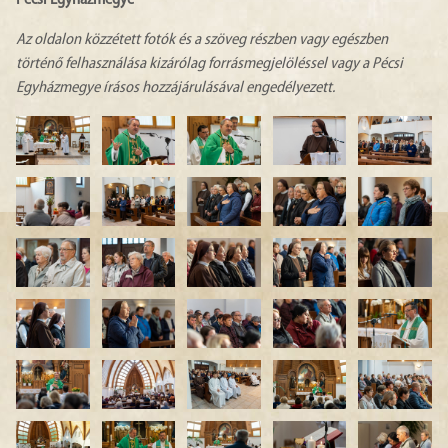
Pécsi Egyházmegye
Az oldalon közzétett fotók és a szöveg részben vagy egészben
történő felhasználása kizárólag forrásmegjelöléssel vagy a Pécsi
Egyházmegye írásos hozzájárulásával engedélyezett.