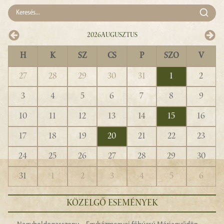
2026
Augusztus
H
K
SZ
CS
P
SZO
V
27
28
29
30
31
1
2
3
4
5
6
7
8
9
10
11
12
13
14
15
16
17
18
19
20
21
22
23
24
25
26
27
28
29
30
31
1
2
3
4
5
6
KÖZELGŐ ESEMÉNYEK