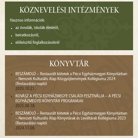
KÖZNEVELÉSI INTÉZMÉNYEK
Hasznos információk:
az óvodák, iskolák életéről,
beiratkozásról,
előkészítő foglalkozásokról
KÖNYVTÁR
BESZÁMOLÓ – Restaurált kötetek a Pécsi Egyházmegyei Könyvtárban
– Nemzeti Kulturális Alap Közgyűjtemények Kollégiuma 2024
(Restaurálási napló)
2025.10.21.
KOVÁSZ A PÉCSI EGYHÁZMEGYE CSALÁDI FESZTIVÁLJA – A PÉCSI
EGYHÁZMEGYEI KÖNYVTÁR PROGRAMJAI
2025.08.18.
BESZÁMOLÓ – Restaurált kötetek a Pécsi Egyházmegyei Könyvtárban
– Nemzeti Kulturális Alap Könyvtárak és Levéltárak Kollégiuma 2023
(Restaurálási napló)
2024.11.06.