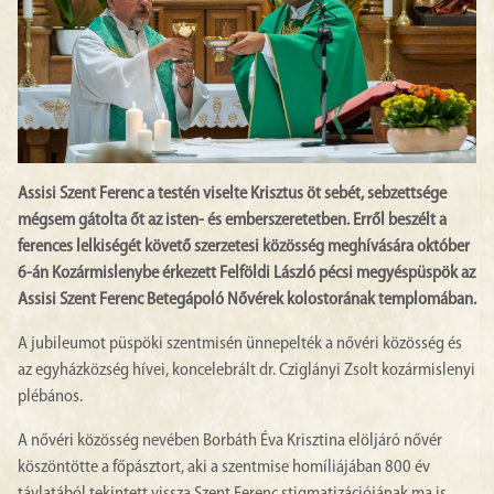
Assisi Szent Ferenc a testén viselte Krisztus öt sebét, sebzettsége
mégsem gátolta őt az isten- és emberszeretetben. Erről beszélt a
ferences lelkiségét követő szerzetesi közösség meghívására október
6-án Kozármislenybe érkezett Felföldi László pécsi megyéspüspök az
Assisi Szent Ferenc Betegápoló Nővérek kolostorának templomában.
A jubileumot püspöki szentmisén ünnepelték a nővéri közösség és
az egyházközség hívei, koncelebrált dr. Cziglányi Zsolt kozármislenyi
plébános.
A nővéri közösség nevében Borbáth Éva Krisztina elöljáró nővér
köszöntötte a főpásztort, aki a szentmise homíliájában 800 év