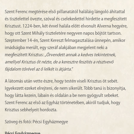
* * *
Szent Ferenc megtérése első pillanatától haláláig lángoló áhítattal
és tisztelettel övezte, szóval és cselekedettel hirdette a megfeszített
Krisztust. 1224-ben, két évvel halála előtt elvonult Alverna hegyére,
hogy ott Szent Mihály tiszteletére negyven napos böjtöt tartson.
Szeptember 14-én, Szent Kereszt felmagasztalása ünnepén, amikor
imádságba merült, egy szeráf alakjában megjelent neki a
megfeszített Krisztus:
„Örvendett annak a kedves tekintetnek,
amellyel Krisztus őt nézte, de a keresztre feszítés a résztvevő
fájdalom tőrével az ő lelkét is átjárta.”
A látomás után vette észre, hogy testén viseli Krisztus öt sebét.
Igyekezett ezeket elrejteni, de nem sikerült. Több tanú is bizonyítja,
hogy látta kezein, lábain és oldalán a be nem gyógyult sebeket.
Szent Ferenc az első az Egyház történetében, akiről tudjuk, hogy
Krisztus sebhelyeit hordozta.
Szöveg és fotó: Pécsi Egyházmegye