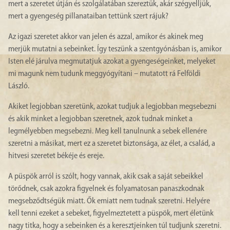
mert a szeretet útján és szolgálatában szereztük, akár szégyelljük,
mert a gyengeség pillanataiban tettünk szert rájuk?
Az igazi szeretet akkor van jelen és azzal, amikor és akinek meg
merjük mutatni a sebeinket. Így teszünk a szentgyónásban is, amikor
Isten elé járulva megmutatjuk azokat a gyengeségeinket, melyeket
mi magunk nem tudunk meggyógyítani – mutatott rá Felföldi
László.
Akiket legjobban szeretünk, azokat tudjuk a legjobban megsebezni
és akik minket a legjobban szeretnek, azok tudnak minket a
legmélyebben megsebezni. Meg kell tanulnunk a sebek ellenére
szeretni a másikat, mert ez a szeretet biztonsága, az élet, a család, a
hitvesi szeretet békéje és ereje.
A püspök arról is szólt, hogy vannak, akik csak a saját sebeikkel
törődnek, csak azokra figyelnek és folyamatosan panaszkodnak
megsebződtségük miatt. Ők emiatt nem tudnak szeretni. Helyére
kell tenni ezeket a sebeket, figyelmeztetett a püspök, mert életünk
nagy titka, hogy a sebeinken és a keresztjeinken túl tudjunk szeretni.