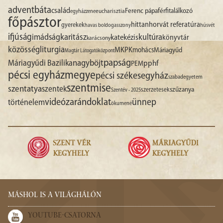
advent
báta
család
Ferenc pápa
férfitalálkozó
egyházzene
eucharisztia
főpásztor
hittan
horvát referatúra
gyerekek
havas boldogasszony
húsvét
ifjúság
imádság
karitász
kultúra
katekézis
könyvtár
karácsony
liturgia
közösség
MKPK
mohács
Máriagyűd
Magtár Látogatóközpont
papság
nagyböjt
Máriagyűdi Bazilika
pphf
PEM
pécsi egyházmegye
pécsi székesegyház
szabadegyetem
szentmise
szentatya
szentek
szűzanya
szerzetesek
Szentév - 2025
videó
zarándoklat
ünnep
történelem
ökumené
MÁSHOL IS A VILÁGHÁLÓN
YOUTUBE-CSATORNA