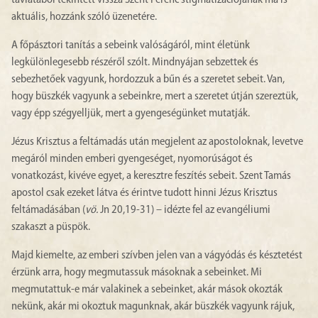
távlatából tekintett vissza Szent Ferenc stigmatizációjának ma is
aktuális, hozzánk szóló üzenetére.
A főpásztori tanítás a sebeink valóságáról, mint életünk
legkülönlegesebb részéről szólt. Mindnyájan sebzettek és
sebezhetőek vagyunk, hordozzuk a bűn és a szeretet sebeit. Van,
hogy büszkék vagyunk a sebeinkre, mert a szeretet útján szereztük,
vagy épp szégyelljük, mert a gyengeségünket mutatják.
Jézus Krisztus a feltámadás után megjelent az apostoloknak, levetve
megáról minden emberi gyengeséget, nyomorúságot és
vonatkozást, kivéve egyet, a keresztre feszítés sebeit. Szent Tamás
apostol csak ezeket látva és érintve tudott hinni Jézus Krisztus
feltámadásában (
vö.
Jn 20,19-31) – idézte fel az evangéliumi
szakaszt a püspök.
Majd kiemelte, az emberi szívben jelen van a vágyódás és késztetést
érzünk arra, hogy megmutassuk másoknak a sebeinket. Mi
megmutattuk-e már valakinek a sebeinket, akár mások okozták
nekünk, akár mi okoztuk magunknak, akár büszkék vagyunk rájuk,