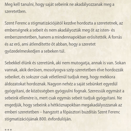
Meg kell tanulni, hogy saját sebeink ne akadályozzanak meg a
szeretetben.
Szent Ferenc a stigmatizációjától kezdve hordozta a szeretetnek, az
emberségnek a sebeit és nem akadályozták meg őt az isten- és
emberszeretetben, hanem a mindennapokban erősítették. A forrás
és az erő, ami átlendítette őt abban, hogy a szeretet
győzedelmeskedjen a sebeken túl.
Sebekkel élünk és szeretünk, aki nem mutogatja, annak is van. Sokan
vannak, akik derűsen, mosolyogva szép szeretetben élve hordozzák
sebeiket, és sokszor csak véletlenül tudjuk meg, hogy mekkora
áldozatokat hordoznak. Nagyon nehéz a saját sebünket egyedül
gyógyítani, de közösségben gyógyulni fognak. Szeressük egymást a
sebeink ellenére is, mert csak egymás sebeit tudjuk gyógyítani. Ne
engedjük, hogy sebeink a hétköznapokban megakadályozzanak az
emberi szeretetben – hangzott a főpásztori buzdítás Szent Ferenc
stigmatizációjának 800. évfordulóján.