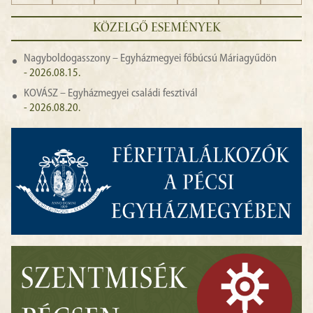
KÖZELGŐ ESEMÉNYEK
Nagyboldogasszony – Egyházmegyei főbúcsú Máriagyűdön
- 2026.08.15.
KOVÁSZ – Egyházmegyei családi fesztivál
- 2026.08.20.