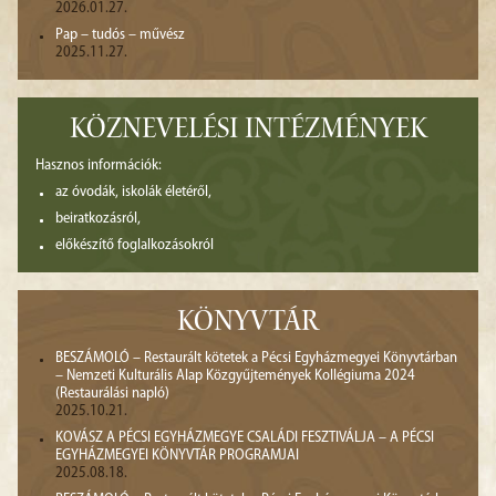
2026.01.27.
Pap – tudós – művész
2025.11.27.
KÖZNEVELÉSI INTÉZMÉNYEK
Hasznos információk:
az óvodák, iskolák életéről,
beiratkozásról,
előkészítő foglalkozásokról
KÖNYVTÁR
BESZÁMOLÓ – Restaurált kötetek a Pécsi Egyházmegyei Könyvtárban
– Nemzeti Kulturális Alap Közgyűjtemények Kollégiuma 2024
(Restaurálási napló)
2025.10.21.
KOVÁSZ A PÉCSI EGYHÁZMEGYE CSALÁDI FESZTIVÁLJA – A PÉCSI
EGYHÁZMEGYEI KÖNYVTÁR PROGRAMJAI
2025.08.18.