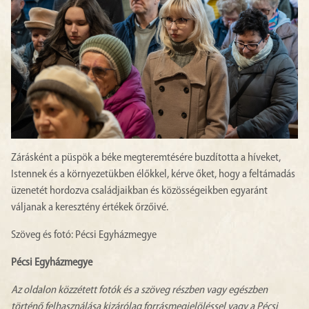
Zárásként a püspök a béke megteremtésére buzdította a híveket,
Istennek és a környezetükben élőkkel, kérve őket, hogy a feltámadás
üzenetét hordozva családjaikban és közösségeikben egyaránt
váljanak a keresztény értékek őrzőivé.
Szöveg és fotó: Pécsi Egyházmegye
Pécsi Egyházmegye
Az oldalon közzétett fotók és a szöveg részben vagy egészben
történő felhasználása kizárólag forrásmegjelöléssel vagy a Pécsi