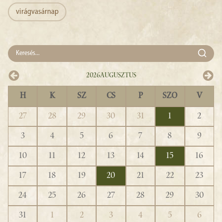
virágvasárnap
2026
Augusztus
H
K
SZ
CS
P
SZO
V
27
28
29
30
31
1
2
3
4
5
6
7
8
9
10
11
12
13
14
15
16
17
18
19
20
21
22
23
24
25
26
27
28
29
30
31
1
2
3
4
5
6