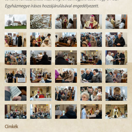
Egyházmegye írásos hozzájárulásával engedélyezett.
Címkék