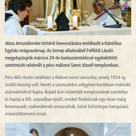
Jézus Jeruzsálembe történő bevonulására emlékezik a Katolikus
Egyház virágvasárnap. Az ünnep alkalmából Felföldi László
megyéspüspök március 29-én barkaszenteléssel egybekötött
szentmisét celebrált a pécs-málomi Szent József-templomban.
Pécs déli részén található a Málom nevű városrész, amely 1954-ig
önálló község volt. Nevét a szomszédos völgyben korábban működő
vízimalmokról kapta. Árpád-kori műemlék templomának szentélye
és hajója a XIII. században épült, eredeti freskóinak egy része máig
fennmaradt, szakemberek restaurálták. Falait különleges hangulatú
műemléktemető övezi.