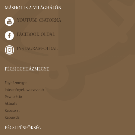
MÁSHOL IS A VILÁGHÁLÓN
YOUTUBE-CSATORNA
FACEBOOK-OLDAL
INSTAGRAM-OLDAL
PÉCSI EGYHÁZMEGYE
Egyházmegye
Intézmények, szervezetek
Pasztoráció
Aktuális
Kapcsolat
Kapuoldal
PÉCSI PÜSPÖKSÉG