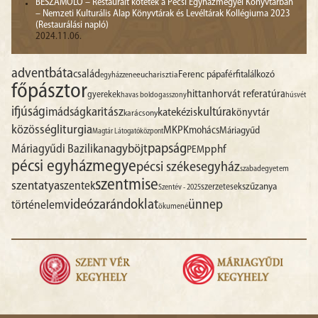
BESZÁMOLÓ – Restaurált kötetek a Pécsi Egyházmegyei Könyvtárban
– Nemzeti Kulturális Alap Könyvtárak és Levéltárak Kollégiuma 2023
(Restaurálási napló)
2024.11.06.
advent
báta
család
Ferenc pápa
férfitalálkozó
egyházzene
eucharisztia
főpásztor
hittan
horvát referatúra
gyerekek
havas boldogasszony
húsvét
ifjúság
imádság
karitász
kultúra
katekézis
könyvtár
karácsony
liturgia
közösség
MKPK
mohács
Máriagyűd
Magtár Látogatóközpont
papság
nagyböjt
Máriagyűdi Bazilika
pphf
PEM
pécsi egyházmegye
pécsi székesegyház
szabadegyetem
szentmise
szentatya
szentek
szűzanya
szerzetesek
Szentév - 2025
videó
zarándoklat
ünnep
történelem
ökumené