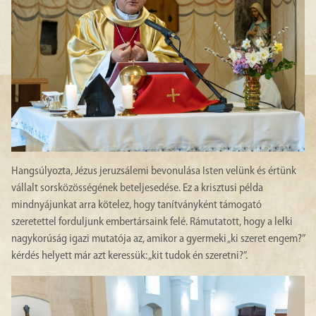
Hangsúlyozta, Jézus jeruzsálemi bevonulása Isten velünk és értünk
vállalt sorsközösségének beteljesedése. Ez a krisztusi példa
mindnyájunkat arra kötelez, hogy tanítványként támogató
szeretettel forduljunk embertársaink felé. Rámutatott, hogy a lelki
nagykorúság igazi mutatója az, amikor a gyermeki „ki szeret engem?”
kérdés helyett már azt keressük: „kit tudok én szeretni?”.