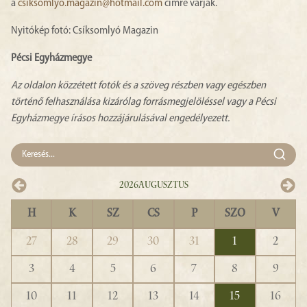
a
csiksomlyo.magazin@hotmail.com
címre várják.
Nyitókép fotó: Csíksomlyó Magazin
Pécsi Egyházmegye
Az oldalon közzétett fotók és a szöveg részben vagy egészben
történő felhasználása kizárólag forrásmegjelöléssel vagy a Pécsi
Egyházmegye írásos hozzájárulásával engedélyezett.
2026
Augusztus
H
K
SZ
CS
P
SZO
V
27
28
29
30
31
1
2
3
4
5
6
7
8
9
10
11
12
13
14
15
16