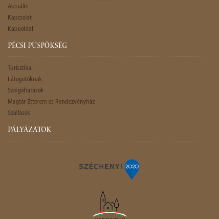
Aktuális
Kapcsolat
Kapuoldal
PÉCSI PÜSPÖKSÉG
Turisztika
Látogatóknak
Szolgáltatások
Magtár Étterem és Rendezvényház
Szállások
PÁLYÁZATOK