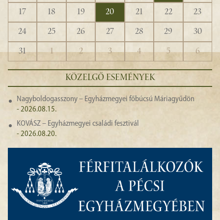
17
18
19
20
21
22
23
24
25
26
27
28
29
30
31
1
2
3
4
5
6
KÖZELGŐ ESEMÉNYEK
Nagyboldogasszony – Egyházmegyei főbúcsú Máriagyűdön
- 2026.08.15.
KOVÁSZ – Egyházmegyei családi fesztivál
- 2026.08.20.