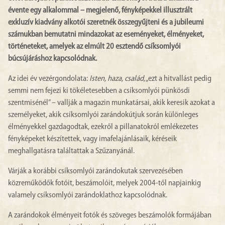
évente egy alkalommal – megjelenő, fényképekkel illusztrált
exkluzív kiadvány alkotói szeretnék összegyűjteni és a jubileumi
számukban bemutatni mindazokat az eseményeket, élményeket,
történeteket, amelyek az elmúlt 20 esztendő csíksomlyói
búcsújáráshoz kapcsolódnak.
Az idei év vezérgondolata:
Isten, haza, család,
„ezt a hitvallást pedig
semmi nem fejezi ki tökéletesebben a csíksomlyói pünkösdi
szentmisénél” – vallják a magazin munkatársai, akik keresik azokat a
személyeket, akik csíksomlyói zarándokútjuk során különleges
élményekkel gazdagodtak, ezekről a pillanatokról emlékezetes
fényképeket készítettek, vagy imafelajánlásaik, kéréseik
meghallgatásra találtattak a Szűzanyánál.
Várják a korábbi csíksomlyói zarándokutak szervezésében
közreműködők fotóit, beszámolóit, melyek 2004-től napjainkig
valamely csíksomlyói zarándoklathoz kapcsolódnak.
A zarándokok élményeit fotók és szöveges beszámolók formájában