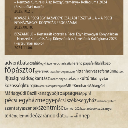
– Nemzeti Kulturális Alap Közgyűjtemények Kollégiuma 2024
(Restaurálási napló)
2025.10.21.
KOVÁSZ A PÉCSI EGYHÁZMEGYE CSALÁDI FESZTIVÁLJA – A PÉCSI
EGYHÁZMEGYEI KÖNYVTÁR PROGRAMJAI
2025.08.18.
BESZÁMOLÓ – Restaurált kötetek a Pécsi Egyházmegyei Könyvtárban
– Nemzeti Kulturális Alap Könyvtárak és Levéltárak Kollégiuma 2023
(Restaurálási napló)
2024.11.06.
advent
báta
család
Ferenc pápa
férfitalálkozó
egyházzene
eucharisztia
főpásztor
hittan
horvát referatúra
gyerekek
havas boldogasszony
húsvét
ifjúság
imádság
karitász
kultúra
katekézis
könyvtár
karácsony
liturgia
közösség
MKPK
mohács
Máriagyűd
Magtár Látogatóközpont
papság
nagyböjt
Máriagyűdi Bazilika
pphf
PEM
pécsi egyházmegye
pécsi székesegyház
szabadegyetem
szentmise
szentatya
szentek
szűzanya
szerzetesek
Szentév - 2025
videó
zarándoklat
ünnep
történelem
ökumené