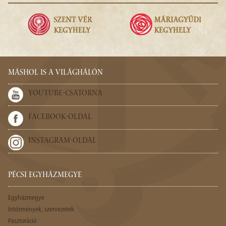
MÁSHOL IS A VILÁGHÁLÓN
YOUTUBE-CSATORNA
FACEBOOK-OLDAL
INSTAGRAM-OLDAL
PÉCSI EGYHÁZMEGYE
Egyházmegye
Intézmények, szervezetek
Pasztoráció