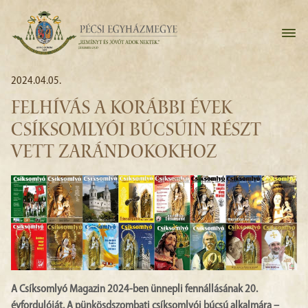
2024.04.05.
FELHÍVÁS A KORÁBBI ÉVEK
CSÍKSOMLYÓI BÚCSÚIN RÉSZT
VETT ZARÁNDOKOKHOZ
A Csíksomlyó Magazin 2024-ben ünnepli fennállásának 20.
évfordulóját. A pünkösdszombati csíksomlyói búcsú alkalmára –