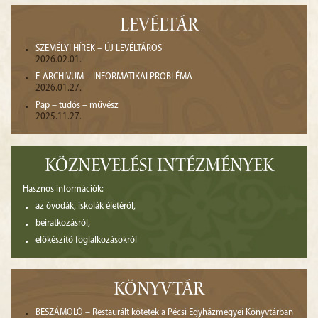
LEVÉLTÁR
SZEMÉLYI HÍREK – ÚJ LEVÉLTÁROS
2026.02.01.
E-ARCHIVUM – INFORMATIKAI PROBLÉMA
2026.01.27.
Pap – tudós – művész
2025.11.27.
KÖZNEVELÉSI INTÉZMÉNYEK
Hasznos információk:
az óvodák, iskolák életéről,
beiratkozásról,
előkészítő foglalkozásokról
KÖNYVTÁR
BESZÁMOLÓ – Restaurált kötetek a Pécsi Egyházmegyei Könyvtárban