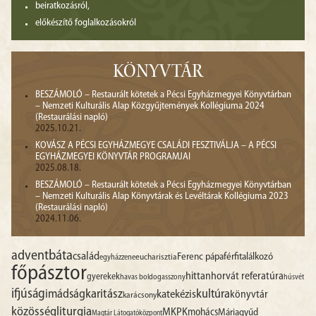
beiratkozásról,
előkészítő foglalkozásokról
KÖNYVTÁR
BESZÁMOLÓ – Restaurált kötetek a Pécsi Egyházmegyei Könyvtárban
– Nemzeti Kulturális Alap Közgyűjtemények Kollégiuma 2024
(Restaurálási napló)
2025.10.21.
KOVÁSZ A PÉCSI EGYHÁZMEGYE CSALÁDI FESZTIVÁLJA – A PÉCSI
EGYHÁZMEGYEI KÖNYVTÁR PROGRAMJAI
2025.08.18.
BESZÁMOLÓ – Restaurált kötetek a Pécsi Egyházmegyei Könyvtárban
– Nemzeti Kulturális Alap Könyvtárak és Levéltárak Kollégiuma 2023
(Restaurálási napló)
2024.11.06.
advent
báta
család
Ferenc pápa
férfitalálkozó
egyházzene
eucharisztia
főpásztor
hittan
horvát referatúra
gyerekek
havas boldogasszony
húsvét
ifjúság
imádság
karitász
kultúra
katekézis
könyvtár
karácsony
liturgia
közösség
MKPK
mohács
Máriagyűd
Magtár Látogatóközpont