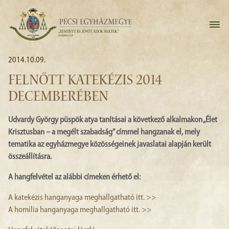
2014.10.09.
FELNŐTT KATEKÉZIS 2014
DECEMBERÉBEN
Udvardy György püspök atya tanításai a következő alkalmakon „Élet
Krisztusban – a megélt szabadság” címmel hangzanak el, mely
tematika az egyházmegye közösségeinek javaslatai alapján került
összeállításra.
A hangfelvétel az alábbi címeken érhető el:
A katekézis hanganyaga meghallgatható itt. >>
A homília hanganyaga meghallgatható itt. >>