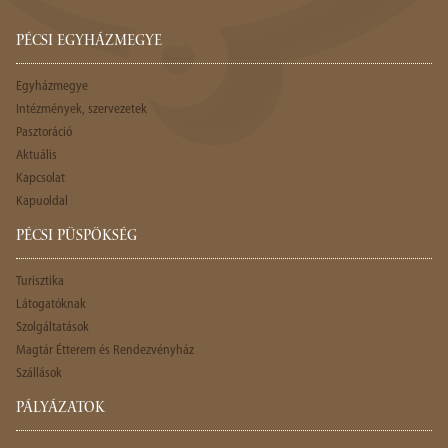
PÉCSI EGYHÁZMEGYE
Egyházmegye
Intézmények, szervezetek
Pasztoráció
Aktuális
Kapcsolat
Kapuoldal
PÉCSI PÜSPÖKSÉG
Turisztika
Látogatóknak
Szolgáltatások
Magtár Étterem és Rendezvényház
Szállások
PÁLYÁZATOK