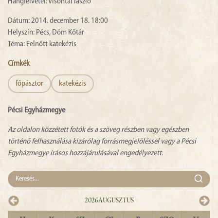
Hangfelvétel: Visontai lászló
Dátum: 2014. december 18. 18:00
Helyszín: Pécs, Dóm Kőtár
Téma: Felnőtt katekézis
Címkék
főpásztor
katekézis
Pécsi Egyházmegye
Az oldalon közzétett fotók és a szöveg részben vagy egészben
történő felhasználása kizárólag forrásmegjelöléssel vagy a Pécsi
Egyházmegye írásos hozzájárulásával engedélyezett.
2026
Augusztus