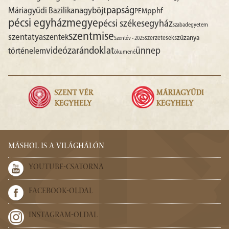
papság
nagyböjt
Máriagyűdi Bazilika
pphf
PEM
pécsi egyházmegye
pécsi székesegyház
szabadegyetem
szentmise
szentatya
szentek
szűzanya
szerzetesek
Szentév - 2025
videó
zarándoklat
ünnep
történelem
ökumené
MÁSHOL IS A VILÁGHÁLÓN
YOUTUBE-CSATORNA
FACEBOOK-OLDAL
INSTAGRAM-OLDAL