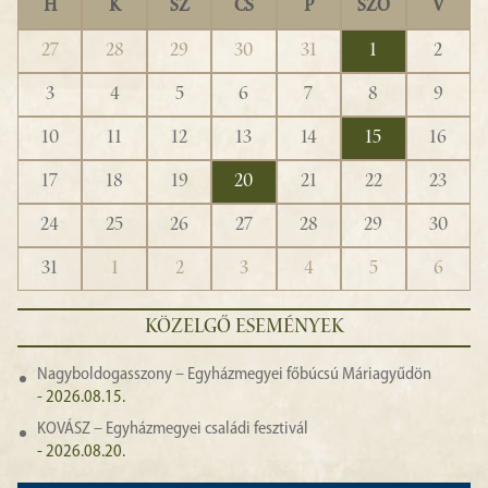
H
K
SZ
CS
P
SZO
V
27
28
29
30
31
1
2
3
4
5
6
7
8
9
10
11
12
13
14
15
16
17
18
19
20
21
22
23
24
25
26
27
28
29
30
31
1
2
3
4
5
6
KÖZELGŐ ESEMÉNYEK
Nagyboldogasszony – Egyházmegyei főbúcsú Máriagyűdön
- 2026.08.15.
KOVÁSZ – Egyházmegyei családi fesztivál
- 2026.08.20.