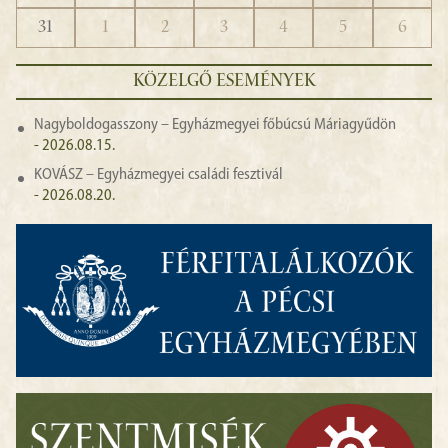
31
1
2
3
4
5
6
KÖZELGŐ ESEMÉNYEK
Nagyboldogasszony – Egyházmegyei főbúcsú Máriagyűdön
- 2026.08.15.
KOVÁSZ – Egyházmegyei családi fesztivál
- 2026.08.20.