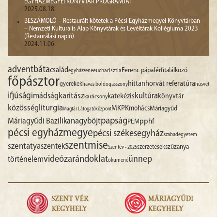
EGYHÁZMEGYEI KÖNYVTÁR PROGRAMJAI
2025.08.18.
BESZÁMOLÓ – Restaurált kötetek a Pécsi Egyházmegyei Könyvtárban
– Nemzeti Kulturális Alap Könyvtárak és Levéltárak Kollégiuma 2023
(Restaurálási napló)
2024.11.06.
advent
báta
család
Ferenc pápa
férfitalálkozó
egyházzene
eucharisztia
főpásztor
hittan
horvát referatúra
gyerekek
havas boldogasszony
húsvét
ifjúság
imádság
karitász
kultúra
katekézis
könyvtár
karácsony
liturgia
közösség
MKPK
mohács
Máriagyűd
Magtár Látogatóközpont
papság
nagyböjt
Máriagyűdi Bazilika
pphf
PEM
pécsi egyházmegye
pécsi székesegyház
szabadegyetem
szentmise
szentatya
szentek
szűzanya
szerzetesek
Szentév - 2025
videó
zarándoklat
ünnep
történelem
ökumené