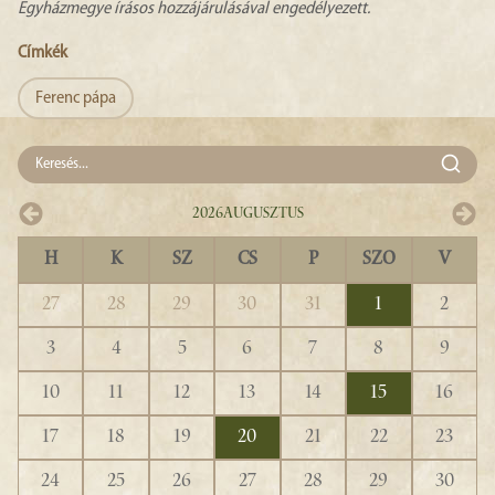
Egyházmegye írásos hozzájárulásával engedélyezett.
Címkék
Ferenc pápa
2026
Augusztus
H
K
SZ
CS
P
SZO
V
27
28
29
30
31
1
2
3
4
5
6
7
8
9
10
11
12
13
14
15
16
17
18
19
20
21
22
23
24
25
26
27
28
29
30