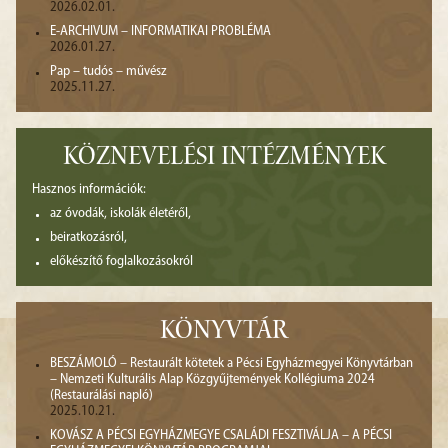
2026.02.01.
E-ARCHIVUM – INFORMATIKAI PROBLÉMA
2026.01.27.
Pap – tudós – művész
2025.11.27.
KÖZNEVELÉSI INTÉZMÉNYEK
Hasznos információk:
az óvodák, iskolák életéről,
beiratkozásról,
előkészítő foglalkozásokról
KÖNYVTÁR
BESZÁMOLÓ – Restaurált kötetek a Pécsi Egyházmegyei Könyvtárban
– Nemzeti Kulturális Alap Közgyűjtemények Kollégiuma 2024
(Restaurálási napló)
2025.10.21.
KOVÁSZ A PÉCSI EGYHÁZMEGYE CSALÁDI FESZTIVÁLJA – A PÉCSI