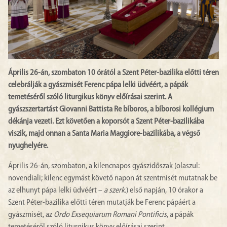
Április 26-án, szombaton 10 órától a Szent Péter-bazilika előtti téren
celebrálják a gyászmisét Ferenc pápa lelki üdvéért, a pápák
temetéséről szóló liturgikus könyv előírásai szerint. A
gyászszertartást Giovanni Battista Re bíboros, a bíborosi kollégium
dékánja vezeti. Ezt követően a koporsót a Szent Péter-bazilikába
viszik, majd onnan a Santa Maria Maggiore-bazilikába, a végső
nyughelyére.
Április 26-án, szombaton, a kilencnapos gyászidőszak (olaszul:
novendiali; kilenc egymást követő napon át szentmisét mutatnak be
az elhunyt pápa lelki üdvéért –
a szerk.
) első napján, 10 órakor a
Szent Péter-bazilika előtti téren mutatják be Ferenc pápáért a
gyászmisét, az
Ordo Exsequiarum Romani Pontificis
, a pápák