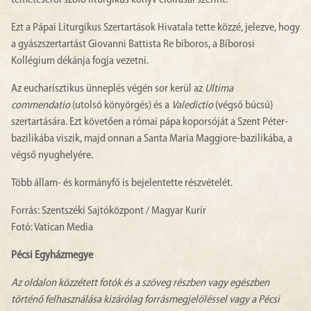
temetéséről szóló liturgikus könyv előírásai szerint.
Ezt a Pápai Liturgikus Szertartások Hivatala tette közzé, jelezve, hogy
a gyászszertartást Giovanni Battista Re bíboros, a Bíborosi
Kollégium dékánja fogja vezetni.
Az eucharisztikus ünneplés végén sor kerül az
Ultima
commendatio
(utolsó könyörgés) és a
Valedictio
(végső búcsú)
szertartására. Ezt követően a római pápa koporsóját a Szent Péter-
bazilikába viszik, majd onnan a Santa Maria Maggiore-bazilikába, a
végső nyughelyére.
Több állam- és kormányfő is bejelentette részvételét.
Forrás: Szentszéki Sajtóközpont / Magyar Kurír
Fotó: Vatican Media
Pécsi Egyházmegye
Az oldalon közzétett fotók és a szöveg részben vagy egészben
történő felhasználása kizárólag forrásmegjelöléssel vagy a Pécsi