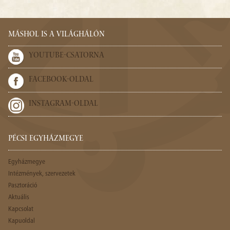
MÁSHOL IS A VILÁGHÁLÓN
YOUTUBE-CSATORNA
FACEBOOK-OLDAL
INSTAGRAM-OLDAL
PÉCSI EGYHÁZMEGYE
Egyházmegye
Intézmények, szervezetek
Pasztoráció
Aktuális
Kapcsolat
Kapuoldal