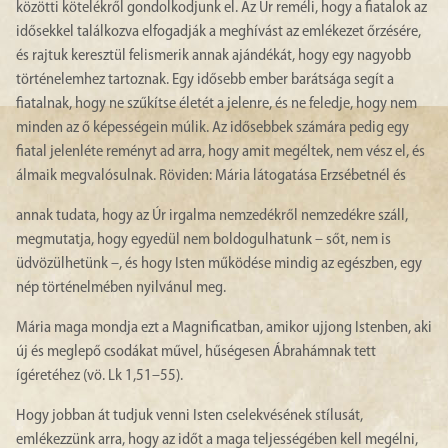
közötti kötelékről gondolkodjunk el. Az Úr reméli, hogy a fiatalok az
idősekkel találkozva elfogadják a meghívást az emlékezet őrzésére,
és rajtuk keresztül felismerik annak ajándékát, hogy egy nagyobb
történelemhez tartoznak. Egy idősebb ember barátsága segít a
fiatalnak, hogy ne szűkítse életét a jelenre, és ne feledje, hogy nem
minden az ő képességein múlik. Az idősebbek számára pedig egy
fiatal jelenléte reményt ad arra, hogy amit megéltek, nem vész el, és
álmaik megvalósulnak. Röviden: Mária látogatása Erzsébetnél és
annak tudata, hogy az Úr irgalma nemzedékről nemzedékre száll,
megmutatja, hogy egyedül nem boldogulhatunk – sőt, nem is
üdvözülhetünk –, és hogy Isten működése mindig az egészben, egy
nép történelmében nyilvánul meg.
Mária maga mondja ezt a Magnificatban, amikor ujjong Istenben, aki
új és meglepő csodákat művel, hűségesen Ábrahámnak tett
ígéretéhez (vö. Lk 1,51–55).
Hogy jobban át tudjuk venni Isten cselekvésének stílusát,
emlékezzünk arra, hogy az időt a maga teljességében kell megélni,