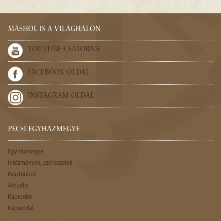
MÁSHOL IS A VILÁGHÁLÓN
YOUTUBE-CSATORNA
FACEBOOK-OLDAL
INSTAGRAM-OLDAL
PÉCSI EGYHÁZMEGYE
Egyházmegye
Intézmények, szervezetek
Pasztoráció
Aktuális
Kapcsolat
Kapuoldal