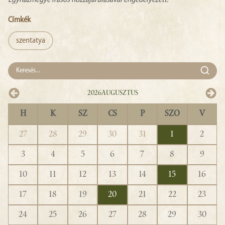
Egyházmegye írásos hozzájárulásával engedélyezett.
Címkék
szentatya
2026
Augusztus
H
K
SZ
CS
P
SZO
V
27
28
29
30
31
1
2
3
4
5
6
7
8
9
10
11
12
13
14
15
16
17
18
19
20
21
22
23
24
25
26
27
28
29
30