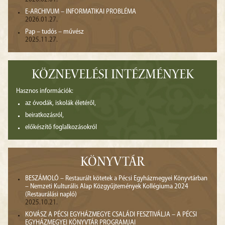
E-ARCHIVUM – INFORMATIKAI PROBLÉMA
2026.01.27.
Pap – tudós – művész
2025.11.27.
KÖZNEVELÉSI INTÉZMÉNYEK
Hasznos információk:
az óvodák, iskolák életéről,
beiratkozásról,
előkészítő foglalkozásokról
KÖNYVTÁR
BESZÁMOLÓ – Restaurált kötetek a Pécsi Egyházmegyei Könyvtárban
– Nemzeti Kulturális Alap Közgyűjtemények Kollégiuma 2024
(Restaurálási napló)
2025.10.21.
KOVÁSZ A PÉCSI EGYHÁZMEGYE CSALÁDI FESZTIVÁLJA – A PÉCSI
EGYHÁZMEGYEI KÖNYVTÁR PROGRAMJAI