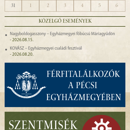
31
1
2
3
4
5
6
KÖZELGŐ ESEMÉNYEK
Nagyboldogasszony – Egyházmegyei főbúcsú Máriagyűdön
- 2026.08.15.
KOVÁSZ – Egyházmegyei családi fesztivál
- 2026.08.20.