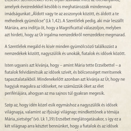
Erzsébet Szentlélekkel telve olyan szavakat intéz az Istenanyához,
amelyek évezredekkel később is meghatározzák mindennapi
imádságunkat: „Áldott vagy te az asszonyok között, és áldott a te
méhednek gyümölcse” (Lk 1,42). A Szentlélek pedig, aki már leszállt
Máriára, arra indítja őt, hogy a Magnificattal válaszoljon, melyben
azt hirdeti, hogy az Úr irgalma nemzedékről nemzedékre megmarad.
A Szentlélek megáld és kísér minden gyümölcsöző találkozást a
nemzedékek között, nagyszülők és unokák, fiatalok és idősek között.
Isten ugyanis azt kívánja, hogy – amint Mária tette Erzsébettel – a
fiatalok felvidámítsák az idősek szívét, és bölcsességet merítsenek
tapasztalataikból. Mindenekelőtt azonban azt kívánja az Úr, hogy ne
hagyjuk magukra az időseket, ne száműzzük őket az élet
perifériájára, ahogyan az ma sajnos túl gyakran megesik.
Szép az, hogy idén közel esik egymáshoz a nagyszülők és idősek
világnapja, valamint az ifjúsági világnap; mindkettőnek a témája
Mária „sietsége” (vö. Lk 1,39) Erzsébet meglátogatásakor, s így ez a
két világnap arra késztet bennünket, hogy a fiatalok és az idősek