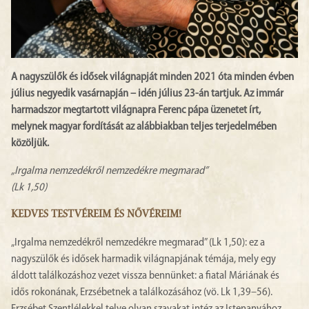
A nagyszülők és idősek világnapját minden 2021 óta minden évben
július negyedik vasárnapján – idén július 23-án tartjuk. Az immár
harmadszor megtartott világnapra Ferenc pápa üzenetet írt,
melynek magyar fordítását az alábbiakban teljes terjedelmében
közöljük.
„Irgalma nemzedékről nemzedékre megmarad”
(Lk 1,50)
KEDVES TESTVÉREIM ÉS NŐVÉREIM!
„Irgalma nemzedékről nemzedékre megmarad” (Lk 1,50): ez a
nagyszülők és idősek harmadik világnapjának témája, mely egy
áldott találkozáshoz vezet vissza bennünket: a fiatal Máriának és
idős rokonának, Erzsébetnek a találkozásához (vö. Lk 1,39–56).