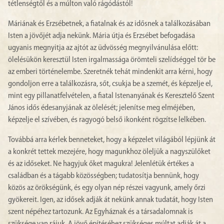
tétlenségtől és a múlton való rágódástól!
Máriának és Erzsébetnek, a fiatalnak és az idősnek a találkozásában
Isten a jövőjét adja nekünk. Mária útja és Erzsébet befogadása
ugyanis megnyitja az ajtót az üdvösség megnyilvánulása előtt:
ölelésükön keresztül Isten irgalmassága örömteli szelídséggel tör be
az emberi történelembe. Szeretnék tehát mindenkit arra kérni, hogy
gondoljon erre a találkozásra, sőt, csukja be a szemét, és képzelje el,
mint egy pillanatfelvételen, a fiatal Istenanyának és Keresztelő Szent
János idős édesanyjának az ölelését; jelenítse meg elméjében,
képzelje el szívében, és ragyogó belső ikonként rögzítse lelkében.
Továbbá arra kérlek benneteket, hogy a képzelet világából lépjünk át
a konkrét tettek mezejére, hogy magunkhoz öleljük a nagyszülőket
és az időseket. Ne hagyjuk őket magukra! Jelenlétük értékes a
családban és a tágabb közösségben; tudatosítja bennünk, hogy
közös az örökségünk, és egy olyan nép részei vagyunk, amely őrzi
gyökereit. Igen, az idősek adják át nekünk annak tudatát, hogy Isten
szent népéhez tartozunk. Az Egyháznak és a társadalomnak is