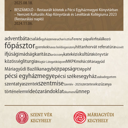
2025.08.18.
BESZÁMOLÓ – Restaurált kötetek a Pécsi Egyházmegyei Könyvtárban
– Nemzeti Kulturális Alap Könyvtárak és Levéltárak Kollégiuma 2023
(Restaurálási napló)
2024.11.06.
advent
báta
család
Ferenc pápa
férfitalálkozó
egyházzene
eucharisztia
főpásztor
hittan
horvát referatúra
gyerekek
havas boldogasszony
húsvét
ifjúság
imádság
karitász
kultúra
katekézis
könyvtár
karácsony
liturgia
közösség
MKPK
mohács
Máriagyűd
Magtár Látogatóközpont
papság
nagyböjt
Máriagyűdi Bazilika
pphf
PEM
pécsi egyházmegye
pécsi székesegyház
szabadegyetem
szentmise
szentatya
szentek
szűzanya
szerzetesek
Szentév - 2025
videó
zarándoklat
ünnep
történelem
ökumené