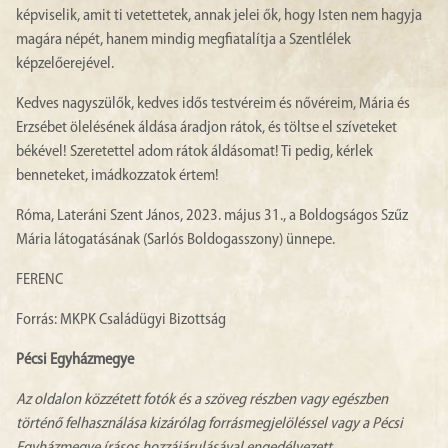
képviselik, amit ti vetettetek, annak jelei ők, hogy Isten nem hagyja
magára népét, hanem mindig megfiatalítja a Szentlélek
képzelőerejével.
Kedves nagyszülők, kedves idős testvéreim és nővéreim, Mária és
Erzsébet ölelésének áldása áradjon rátok, és töltse el szíveteket
békével! Szeretettel adom rátok áldásomat! Ti pedig, kérlek
benneteket, imádkozzatok értem!
Róma, Lateráni Szent János, 2023. május 31., a Boldogságos Szűz
Mária látogatásának (Sarlós Boldogasszony) ünnepe.
FERENC
Forrás: MKPK Családügyi Bizottság
Pécsi Egyházmegye
Az oldalon közzétett fotók és a szöveg részben vagy egészben
történő felhasználása kizárólag forrásmegjelöléssel vagy a Pécsi