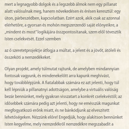
mert a legnagyobb dolgok és a legszebb álmok nem egy pillanat
alatt valósulnak meg, hanem növekedésen és érésen keresztül: egy
úton, párbeszédben, kapcsolatban. Ezért azok, akik csak az azonnal
elérhetőre, a gyorsan és mohón megszerzendő saját előnyeikre, a
„mindent és most” logikájára összpontosítanak, szem elől tévesztik
Isten cselekvését. Ezzel szemben
az ő szeretetprojektje átfogja a múltat, a jelent és a jövőt, átöleli és
összeköti a nemzedékeket.
Olyan projekt, amely túlmutat rajtunk, de amelyben mindannyian
fontosak vagyunk, és mindenekelőtt arra kapunk meghívást,
hogy továbblépjünk. A fiatalabbak számára ez azt jelenti, hogy túl
kell lépniük a pillanatnyi adottságon, amelybe a virtuális valóság
bezár bennünket, mely gyakran visszatart a konkrét cselekvéstől; az
idősebbek számára pedig azt jelenti, hogy ne emésszük magunkat
megfogyatkozó erőnk miatt, és ne bánkódjunk az elveszített
lehetőségeken. Nézzünk előre! Engedjük, hogy alakítson bennünket
Isten kegyelme, mely nemzedékről nemzedékre megszabadít a