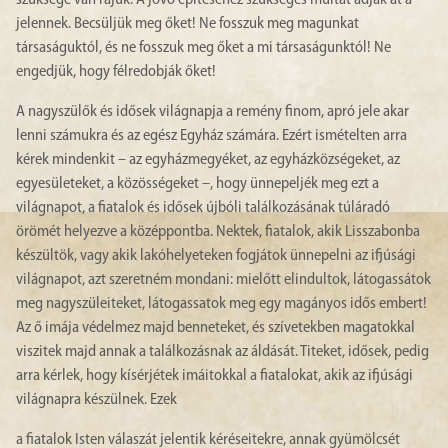
szüksége van rájuk. A jövő építéséhez szükséges múltat adják át a
jelennek. Becsüljük meg őket! Ne fosszuk meg magunkat
társaságuktól, és ne fosszuk meg őket a mi társaságunktól! Ne
engedjük, hogy félredobják őket!
A nagyszülők és idősek világnapja a remény finom, apró jele akar
lenni számukra és az egész Egyház számára. Ezért ismételten arra
kérek mindenkit – az egyházmegyéket, az egyházközségeket, az
egyesületeket, a közösségeket –, hogy ünnepeljék meg ezt a
világnapot, a fiatalok és idősek újbóli találkozásának túláradó
örömét helyezve a középpontba. Nektek, fiatalok, akik Lisszabonba
készültök, vagy akik lakóhelyeteken fogjátok ünnepelni az ifjúsági
világnapot, azt szeretném mondani: mielőtt elindultok, látogassátok
meg nagyszüleiteket, látogassatok meg egy magányos idős embert!
Az ő imája védelmez majd benneteket, és szívetekben magatokkal
viszitek majd annak a találkozásnak az áldását. Titeket, idősek, pedig
arra kérlek, hogy kísérjétek imáitokkal a fiatalokat, akik az ifjúsági
világnapra készülnek. Ezek
a fiatalok Isten válaszát jelentik kéréseitekre, annak gyümölcsét