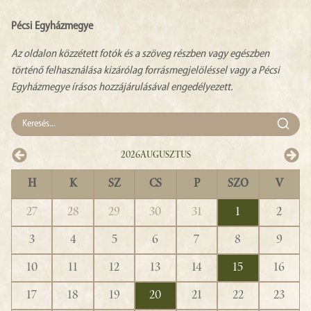
Pécsi Egyházmegye
Az oldalon közzétett fotók és a szöveg részben vagy egészben
történő felhasználása kizárólag forrásmegjelöléssel vagy a Pécsi
Egyházmegye írásos hozzájárulásával engedélyezett.
2026
Augusztus
H
K
SZ
CS
P
SZO
V
27
28
29
30
31
1
2
3
4
5
6
7
8
9
10
11
12
13
14
15
16
17
18
19
20
21
22
23