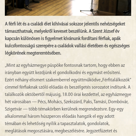
A férfi lét és a családi élet kihívásai sokszor jelentős nehézségeket
támaszthatnak, melyekről keveset beszélünk. A Szent József év
kapcsán különösen is figyelmet kívánunk fordítani férfiak, apák
kulcsfontosságú szerepére a családok vallási életében és egészséges
légkörének megteremtésében.
„Mint az egyházmegye püspöke fontosnak tartom, hogy ebben az
irányban együtt kezdjünk el gondolkodni és egymást erősíteni.
Ezért néhány elismert szakemberrel együttműködve „Férfitalálkozók”
címmel férfiaknak szóló előadás és beszélgetés sorozatot indítunk. A
találkozók októbertől májusig, 18.00 órai kezdettel, az egyházmegye
hét városában — Pécs, Mohács, Szekszárd, Paks, Tamási, Dombóvár,
Szigetvár — több témakörben kerülnek megrendezésre. Egy-egy
alkalommal három húszperces előadás hangzik el egy adott
témában és lehetőség nyílik a tapasztalatok, gondolatok,
meglátások megosztására, megbeszélésére. Jegyzetfüzetet és