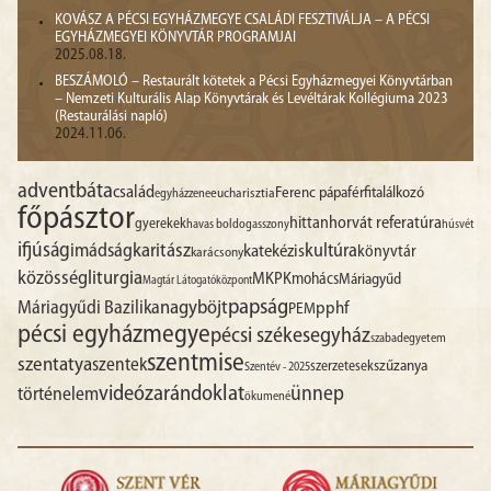
KOVÁSZ A PÉCSI EGYHÁZMEGYE CSALÁDI FESZTIVÁLJA – A PÉCSI
EGYHÁZMEGYEI KÖNYVTÁR PROGRAMJAI
2025.08.18.
BESZÁMOLÓ – Restaurált kötetek a Pécsi Egyházmegyei Könyvtárban
– Nemzeti Kulturális Alap Könyvtárak és Levéltárak Kollégiuma 2023
(Restaurálási napló)
2024.11.06.
advent
báta
család
Ferenc pápa
férfitalálkozó
egyházzene
eucharisztia
főpásztor
hittan
horvát referatúra
gyerekek
havas boldogasszony
húsvét
ifjúság
imádság
karitász
kultúra
katekézis
könyvtár
karácsony
liturgia
közösség
MKPK
mohács
Máriagyűd
Magtár Látogatóközpont
papság
nagyböjt
Máriagyűdi Bazilika
pphf
PEM
pécsi egyházmegye
pécsi székesegyház
szabadegyetem
szentmise
szentatya
szentek
szűzanya
szerzetesek
Szentév - 2025
videó
zarándoklat
ünnep
történelem
ökumené