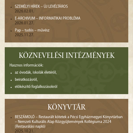
SZEMÉLYI HÍREK – ÚJ LEVÉLTÁROS
2026.02.01.
E-ARCHIVUM – INFORMATIKAI PROBLÉMA
2026.01.27.
Pap – tudós – művész
2025.11.27.
KÖZNEVELÉSI INTÉZMÉNYEK
Hasznos információk:
az óvodák, iskolák életéről,
beiratkozásról,
előkészítő foglalkozásokról
KÖNYVTÁR
BESZÁMOLÓ – Restaurált kötetek a Pécsi Egyházmegyei Könyvtárban
– Nemzeti Kulturális Alap Közgyűjtemények Kollégiuma 2024
(Restaurálási napló)
2025.10.21.