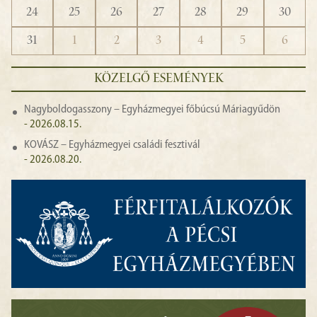
24
25
26
27
28
29
30
31
1
2
3
4
5
6
KÖZELGŐ ESEMÉNYEK
Nagyboldogasszony – Egyházmegyei főbúcsú Máriagyűdön
- 2026.08.15.
KOVÁSZ – Egyházmegyei családi fesztivál
- 2026.08.20.