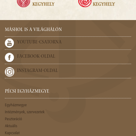
MÁSHOL IS A VILÁGHÁLÓN
YOUTUBE-CSATORNA
FACEBOOK-OLDAL
INSTAGRAM-OLDAL
PÉCSI EGYHÁZMEGYE
Egyházmegye
Intézmények, szervezetek
Pasztoráció
Aktuális
Kapcsolat