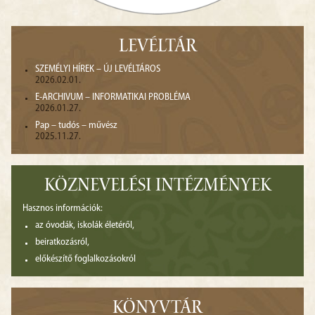
LEVÉLTÁR
SZEMÉLYI HÍREK – ÚJ LEVÉLTÁROS
2026.02.01.
E-ARCHIVUM – INFORMATIKAI PROBLÉMA
2026.01.27.
Pap – tudós – művész
2025.11.27.
KÖZNEVELÉSI INTÉZMÉNYEK
Hasznos információk:
az óvodák, iskolák életéről,
beiratkozásról,
előkészítő foglalkozásokról
KÖNYVTÁR