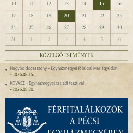
10
11
12
13
14
15
16
17
18
19
20
21
22
23
24
25
26
27
28
29
30
31
1
2
3
4
5
6
KÖZELGŐ ESEMÉNYEK
Nagyboldogasszony – Egyházmegyei főbúcsú Máriagyűdön
- 2026.08.15.
KOVÁSZ – Egyházmegyei családi fesztivál
- 2026.08.20.