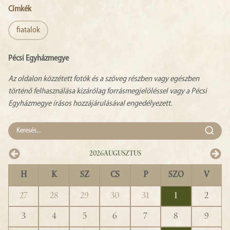
Címkék
fiatalok
Pécsi Egyházmegye
Az oldalon közzétett fotók és a szöveg részben vagy egészben
történő felhasználása kizárólag forrásmegjelöléssel vagy a Pécsi
Egyházmegye írásos hozzájárulásával engedélyezett.
2026
Augusztus
H
K
SZ
CS
P
SZO
V
27
28
29
30
31
1
2
3
4
5
6
7
8
9