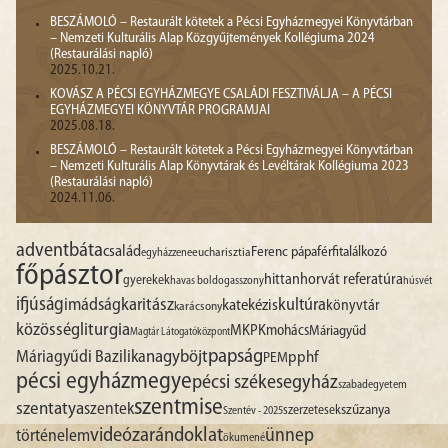
BESZÁMOLÓ – Restaurált kötetek a Pécsi Egyházmegyei Könyvtárban
– Nemzeti Kulturális Alap Közgyűjtemények Kollégiuma 2024
(Restaurálási napló)
2025.10.21.
KOVÁSZ A PÉCSI EGYHÁZMEGYE CSALÁDI FESZTIVÁLJA – A PÉCSI
EGYHÁZMEGYEI KÖNYVTÁR PROGRAMJAI
2025.08.18.
BESZÁMOLÓ – Restaurált kötetek a Pécsi Egyházmegyei Könyvtárban
– Nemzeti Kulturális Alap Könyvtárak és Levéltárak Kollégiuma 2023
(Restaurálási napló)
2024.11.06.
advent
báta
család
Ferenc pápa
férfitalálkozó
egyházzene
eucharisztia
főpásztor
hittan
horvát referatúra
gyerekek
havas boldogasszony
húsvét
ifjúság
imádság
karitász
kultúra
katekézis
könyvtár
karácsony
liturgia
közösség
MKPK
mohács
Máriagyűd
Magtár Látogatóközpont
papság
nagyböjt
Máriagyűdi Bazilika
pphf
PEM
pécsi egyházmegye
pécsi székesegyház
szabadegyetem
szentmise
szentatya
szentek
szűzanya
szerzetesek
Szentév - 2025
videó
zarándoklat
ünnep
történelem
ökumené