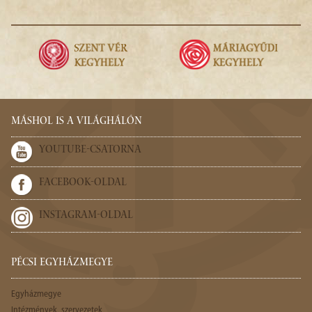
MÁSHOL IS A VILÁGHÁLÓN
YOUTUBE-CSATORNA
FACEBOOK-OLDAL
INSTAGRAM-OLDAL
PÉCSI EGYHÁZMEGYE
Egyházmegye
Intézmények, szervezetek