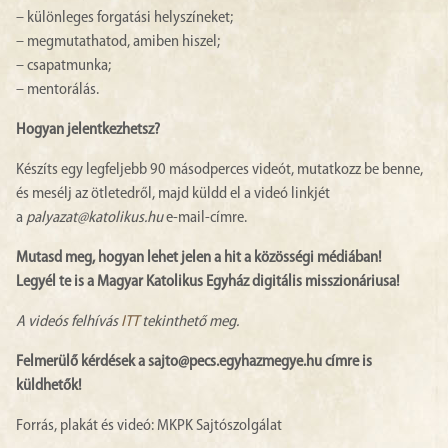
– különleges forgatási helyszíneket;
– megmutathatod, amiben hiszel;
– csapatmunka;
– mentorálás.
Hogyan jelentkezhetsz?
Készíts egy legfeljebb 90 másodperces videót, mutatkozz be benne,
és mesélj az ötletedről, majd küldd el a videó linkjét
a
palyazat@katolikus.hu
e-mail-címre.
Mutasd meg, hogyan lehet jelen a hit a közösségi médiában!
Legyél te is a Magyar Katolikus Egyház digitális misszionáriusa!
A videós felhívás
ITT
tekinthető meg.
Felmerülő kérdések a sajto@pecs.egyhazmegye.hu címre is
küldhetők!
Forrás, plakát és videó: MKPK Sajtószolgálat