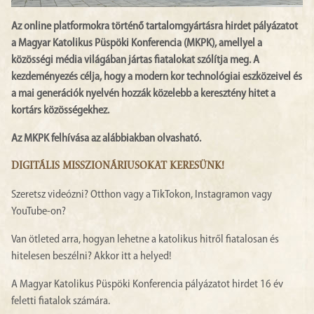
Az online platformokra történő tartalomgyártásra hirdet pályázatot
a Magyar Katolikus Püspöki Konferencia (MKPK), amellyel a
közösségi média világában jártas fiatalokat szólítja meg. A
kezdeményezés célja, hogy a modern kor technológiai eszközeivel és
a mai generációk nyelvén hozzák közelebb a keresztény hitet a
kortárs közösségekhez.
Az MKPK felhívása az alábbiakban olvasható.
DIGITÁLIS MISSZIONÁRIUSOKAT KERESÜNK!
Szeretsz videózni? Otthon vagy a TikTokon, Instagramon vagy
YouTube-on?
Van ötleted arra, hogyan lehetne a katolikus hitről fiatalosan és
hitelesen beszélni? Akkor itt a helyed!
A Magyar Katolikus Püspöki Konferencia pályázatot hirdet 16 év
feletti fiatalok számára.