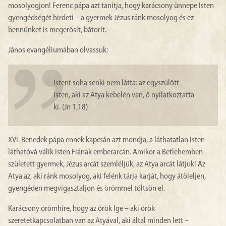
mosolyogjon! Ferenc pápa azt tanítja, hogy karácsony ünnepe Isten
gyengédségét hirdeti – a gyermek Jézus ránk mosolyog és ez
bennünket is megerősít, bátorít.
János evangéliumában olvassuk:
Istent soha senki nem látta: az egyszülött
Isten, aki az Atya kebelén van, ő nyilatkoztatta
ki. (Jn 1,18)
XVI. Benedek pápa ennek kapcsán azt mondja, a láthatatlan Isten
láthatóvá válik Isten Fiának emberarcán. Amikor a Betlehemben
született gyermek, Jézus arcát szemléljük, az Atya arcát látjuk! Az
Atya az, aki ránk mosolyog, aki felénk tárja karját, hogy átöleljen,
gyengéden megvigasztaljon és örömmel töltsön el.
Karácsony örömhíre, hogy az örök Ige – aki örök
szeretetkapcsolatban van az Atyával, aki által minden lett –