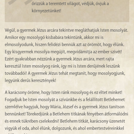
őrizzük a teremtett világot, védjük, óvjuk a
környezetünket!
Végül, a gyermek Jézus arcára tekintve megláthatjuk Isten mosolyát.
Amikor egy mosolygó kisbabára tekintünk, akkor mi is
elmosolyodunk, hiszen felidézi bennük azt az örömöt, hogy élünk.
Egy kisgyermek mosolya megújít, megvidámítja az ember szívét!
Ezért gyakrabban nézzünk a gyermek Jézus arcára, mert rajta
keresztül Isten mosolyog ránk, így mi is Isten derűjének leszünk
továbbadói! A gyermek Jézus tehát megtanít, hogy mosolyogjunk,
legyünk derűs keresztények!
A karácsony öröme, hogy Isten ránk mosolyog és ez éltet minket!
Fogadjuk be Isten mosolyát a szívünkbe és a felállított Betlehemet
szemlélve hagyjuk, hogy Mária, József és a gyermek Jézus tanítson
bennünket! Törekedjünk a Betlehem titkának fényében átformálódni
és ennek tükrében cselekedni! Betlehem titkát, karácsony üzenetét
vigyük el oda, ahol élünk, dolgozunk, és ahol embertestvéreinkkel