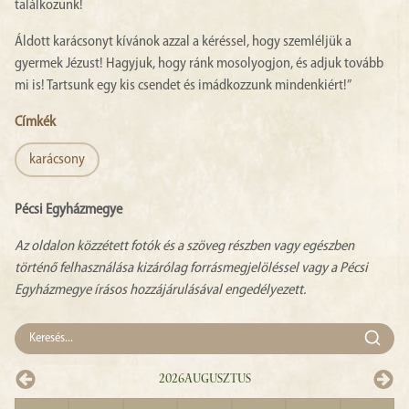
találkozunk!
Áldott karácsonyt kívánok azzal a kéréssel, hogy szemléljük a
gyermek Jézust! Hagyjuk, hogy ránk mosolyogjon, és adjuk tovább
mi is! Tartsunk egy kis csendet és imádkozzunk mindenkiért!”
Címkék
karácsony
Pécsi Egyházmegye
Az oldalon közzétett fotók és a szöveg részben vagy egészben
történő felhasználása kizárólag forrásmegjelöléssel vagy a Pécsi
Egyházmegye írásos hozzájárulásával engedélyezett.
2026
Augusztus