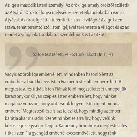
Az Ige a második isteni személy! Az örök Ige, amely öröktől születik
az Atyától. Öröktől fogva mélységes szeretetkapcsolatban van az
Atyával. Az örök Ige által teremtette Isten a világot! Az Ige Isten
szava, tehát teremtő szó. Isten Igéjével teremtette a világot és ez ad
rendet a világnak. Csodálatos szemlélnünk ezt a titkot!
Az Ige testté lett, és köztünk lakott (Jn 1,14)
Vagyis az örök Ige emberré lett, mindenben hasonló lett az
emberhez a bűnt kivéve. Isten Fia megtestesült, emberré lett! A
megtestesülés titkát, Isten Fiának földi megszületését ünnepeljük
karácsonykor. Olyan szép ez: Isten emberré lett, hogy minket
magához vonzzon, hogy útitársunk legyen! Isten igent mond az
emberre! Megtestesülése is azt fejezi ki, hogy mindig az ember
barátja akar maradni. Szeret minket és arra hív, hogy velünk
közösségre, egységre lépjen. Karácsony örömhíre a megtestesülés
titka: Isten Fia gyengéd emberré, csecsemővé lett, hogy ránk