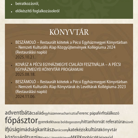
beiratkozásról,
előkészítő foglalkozásokról
KÖNYVTÁR
BESZÁMOLÓ – Restaurált kötetek a Pécsi Egyházmegyei Könyvtárban
– Nemzeti Kulturális Alap Közgyűjtemények Kollégiuma 2024
(Restaurálási napló)
2025.10.21.
KOVÁSZ A PÉCSI EGYHÁZMEGYE CSALÁDI FESZTIVÁLJA – A PÉCSI
EGYHÁZMEGYEI KÖNYVTÁR PROGRAMJAI
2025.08.18.
BESZÁMOLÓ – Restaurált kötetek a Pécsi Egyházmegyei Könyvtárban
– Nemzeti Kulturális Alap Könyvtárak és Levéltárak Kollégiuma 2023
(Restaurálási napló)
2024.11.06.
advent
báta
család
Ferenc pápa
férfitalálkozó
egyházzene
eucharisztia
főpásztor
hittan
horvát referatúra
gyerekek
havas boldogasszony
húsvét
ifjúság
imádság
karitász
kultúra
katekézis
könyvtár
karácsony
liturgia
közösség
MKPK
mohács
Máriagyűd