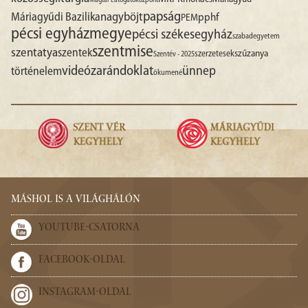
Magtár Látogatóközpont
papság
nagyböjt
Máriagyűdi Bazilika
pphf
PEM
pécsi egyházmegye
pécsi székesegyház
szabadegyetem
szentmise
szentatya
szentek
szűzanya
szerzetesek
Szentév - 2025
videó
zarándoklat
ünnep
történelem
ökumené
MÁSHOL IS A VILÁGHÁLÓN
YOUTUBE-CSATORNA
FACEBOOK-OLDAL
INSTAGRAM-OLDAL