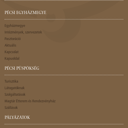
PÉCSI EGYHÁZMEGYE
Egyházmegye
Intézmények, szervezetek
Pasztoráció
Aktuális
Kapcsolat
Kapuoldal
PÉCSI PÜSPÖKSÉG
Turisztika
Látogatóknak
Szolgáltatások
Magtár Étterem és Rendezvényház
Szállások
PÁLYÁZATOK