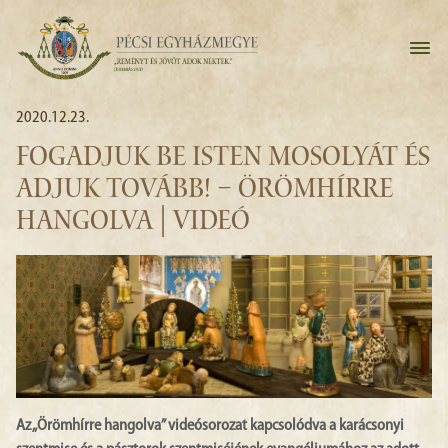
2020.12.23.
FOGADJUK BE ISTEN MOSOLYÁT ÉS
ADJUK TOVÁBB! – ÖRÖMHÍRRE
HANGOLVA | VIDEÓ
Az „Örömhírre hangolva” videósorozat kapcsolódva a karácsonyi