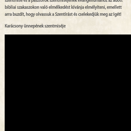
szentmise és a pásztorok szentmiséjének evangéliumához az adott
bibliai szakaszokon való elmélkedést kívánja elmélyíteni, emellett
arra buzdít, hogy olvassuk a Szentírást és cselekedjük meg az Igét!
Karácsony ünnepének szentmiséje