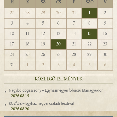
H
K
SZ
CS
P
SZO
V
27
28
29
30
31
1
2
3
4
5
6
7
8
9
10
11
12
13
14
15
16
17
18
19
20
21
22
23
24
25
26
27
28
29
30
31
1
2
3
4
5
6
KÖZELGŐ ESEMÉNYEK
Nagyboldogasszony – Egyházmegyei főbúcsú Máriagyűdön
- 2026.08.15.
KOVÁSZ – Egyházmegyei családi fesztivál
- 2026.08.20.