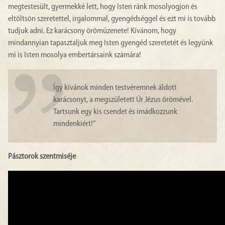
megtestesült, gyermekké lett, hogy Isten ránk mosolyogjon és
eltöltsön szeretettel, irgalommal, gyengédséggel és ezt mi is tovább
tudjuk adni. Ez karácsony örömüzenete! Kívánom, hogy
mindannyian tapasztaljuk meg Isten gyengéd szeretetét és legyünk
mi is Isten mosolya embertársaink számára!
Így kívánok minden testvéremnek áldott
karácsonyt, a megszületett Úr Jézus örömével.
Tartsunk egy kis csendet és imádkozzunk
mindenkiért!”
Pásztorok szentmiséje