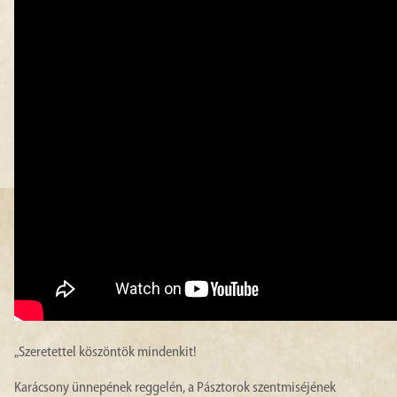
„Szeretettel köszöntök mindenkit!
Karácsony ünnepének reggelén, a Pásztorok szentmiséjének