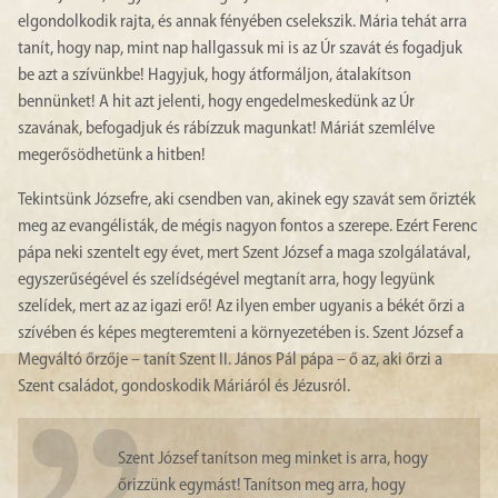
elgondolkodik rajta, és annak fényében cselekszik. Mária tehát arra
tanít, hogy nap, mint nap hallgassuk mi is az Úr szavát és fogadjuk
be azt a szívünkbe! Hagyjuk, hogy átformáljon, átalakítson
bennünket! A hit azt jelenti, hogy engedelmeskedünk az Úr
szavának, befogadjuk és rábízzuk magunkat! Máriát szemlélve
megerősödhetünk a hitben!
Tekintsünk Józsefre, aki csendben van, akinek egy szavát sem őrizték
meg az evangélisták, de mégis nagyon fontos a szerepe. Ezért Ferenc
pápa neki szentelt egy évet, mert Szent József a maga szolgálatával,
egyszerűségével és szelídségével megtanít arra, hogy legyünk
szelídek, mert az az igazi erő! Az ilyen ember ugyanis a békét őrzi a
szívében és képes megteremteni a környezetében is. Szent József a
Megváltó őrzője – tanít Szent II. János Pál pápa – ő az, aki őrzi a
Szent családot, gondoskodik Máriáról és Jézusról.
Szent József tanítson meg minket is arra, hogy
őrizzünk egymást! Tanítson meg arra, hogy