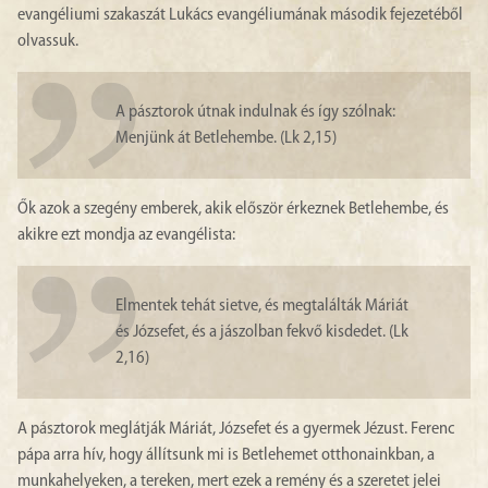
evangéliumi szakaszát Lukács evangéliumának második fejezetéből
olvassuk.
A pásztorok útnak indulnak és így szólnak:
Menjünk át Betlehembe. (Lk 2,15)
Ők azok a szegény emberek, akik először érkeznek Betlehembe, és
akikre ezt mondja az evangélista:
Elmentek tehát sietve, és megtalálták Máriát
és Józsefet, és a jászolban fekvő kisdedet. (Lk
2,16)
A pásztorok meglátják Máriát, Józsefet és a gyermek Jézust. Ferenc
pápa arra hív, hogy állítsunk mi is Betlehemet otthonainkban, a
munkahelyeken, a tereken, mert ezek a remény és a szeretet jelei