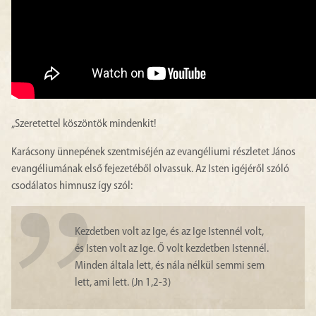
„Szeretettel köszöntök mindenkit!
Karácsony ünnepének szentmiséjén az evangéliumi részletet János
evangéliumának első fejezetéből olvassuk. Az Isten igéjéről szóló
csodálatos himnusz így szól:
Kezdetben volt az Ige, és az Ige Istennél volt,
és Isten volt az Ige. Ő volt kezdetben Istennél.
Minden általa lett, és nála nélkül semmi sem
lett, ami lett. (Jn 1,2-3)