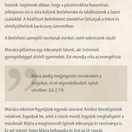
lesznek. Segítenek abban, hogy a pásztorokhoz hasonlóan,
jelképesen mi is útra keljünk Betlehembe és találkozzunk a Szent
családdal. A felállított Betlehemet szemlélve láthatjuk a titkot és
elmélyülhetünk karácsony üzenetében.
A Betlehem szereplői tanítanak minket, ezért tekintsünk rájuk!
Máriára pillantva egy édesanyát látunk, aki örömmel,
gyengédséggel átöleli gyermekét. Ezt mondja róla az evangélista:
Mária pedig megjegyezte mindezeket a
dolgokat, és el-elgondolkodott rajtuk
szívében. (Lk 2,19)
Máriára tekintve figyeljünk egymás szavára! Amikor beszélgetünk
valakivel, fogadjuk be, amit a másik mond, legyünk meghallgatói a
másiknak! Mária a megtestesült Igének édesanyja és tanítványa is.
Ez azt jelenti, hogy Mária befogadja és őrzi az Úr szavát,