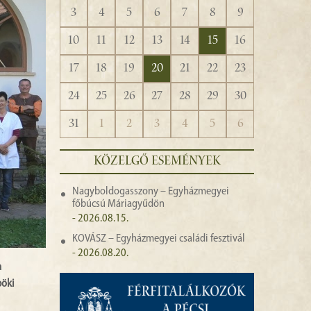
3
4
5
6
7
8
9
10
11
12
13
14
15
16
17
18
19
20
21
22
23
24
25
26
27
28
29
30
31
1
2
3
4
5
6
KÖZELGŐ ESEMÉNYEK
Nagyboldogasszony – Egyházmegyei
főbúcsú Máriagyűdön
- 2026.08.15.
KOVÁSZ – Egyházmegyei családi fesztivál
- 2026.08.20.
a
pöki