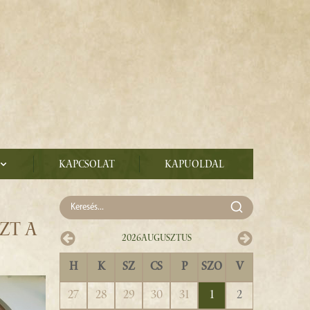
Kapcsolat
Kapuoldal
ZT A
2026
Augusztus
H
K
SZ
CS
P
SZO
V
27
28
29
30
31
1
2