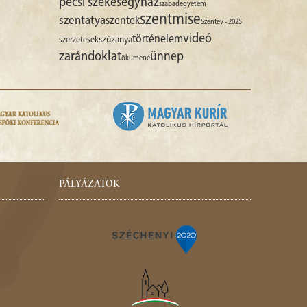
pécsi székesegyház
szabadegyetem
szentmise
szentatya
szentek
Szentév - 2025
videó
történelem
szűzanya
szerzetesek
zarándoklat
ünnep
ökumené
PÁLYÁZATOK