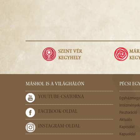
MÁSHOL IS A VILÁGHÁLÓN
PÉCSI E
YOUTUBE-CSATORNA
Egyházmegy
Intézmények,
FACEBOOK-OLDAL
Pasztoráció
Aktuális
INSTAGRAM-OLDAL
Kapcsolat
Kapuoldal