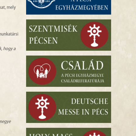
kat, mely
munkatársi
k, hogy a
zmegye