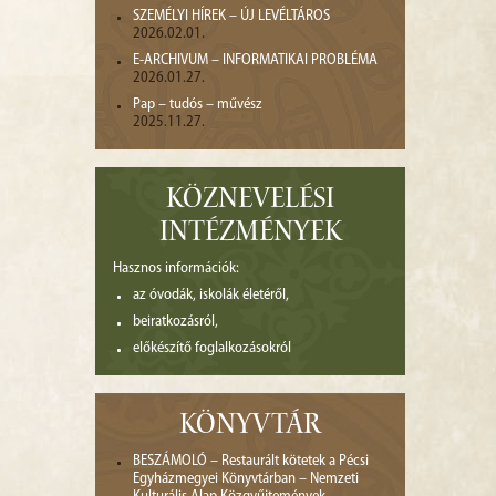
SZEMÉLYI HÍREK – ÚJ LEVÉLTÁROS
2026.02.01.
E-ARCHIVUM – INFORMATIKAI PROBLÉMA
2026.01.27.
Pap – tudós – művész
2025.11.27.
KÖZNEVELÉSI
INTÉZMÉNYEK
Hasznos információk:
az óvodák, iskolák életéről,
beiratkozásról,
előkészítő foglalkozásokról
KÖNYVTÁR
BESZÁMOLÓ – Restaurált kötetek a Pécsi
Egyházmegyei Könyvtárban – Nemzeti