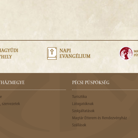
GYHÁZMEGYE
PÉCSI PÜSPÖKSÉG
e
Turisztika
 szervezetek
Látogatóknak
Szolgáltatások
Magtár Étterem és Rendezvényház
Szállások