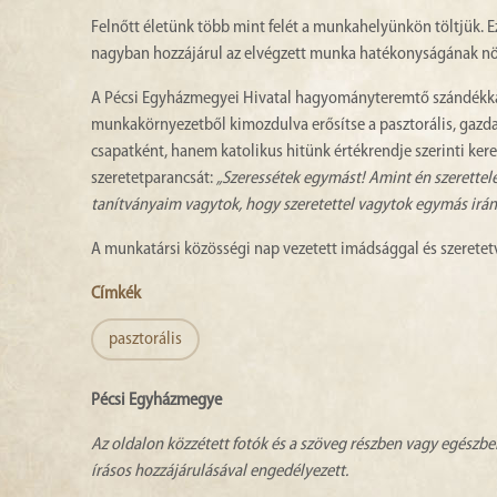
Felnőtt életünk több mint felét a munkahelyünkön töltjük. 
nagyban hozzájárul az elvégzett munka hatékonyságának n
A Pécsi Egyházmegyei Hivatal hagyományteremtő szándékka
munkakörnyezetből kimozdulva erősítse a pasztorális, gazda
csapatként, hanem katolikus hitünk értékrendje szerinti kere
szeretetparancsát:
„Szeressétek egymást! Amint én szerettele
tanítványaim vagytok, hogy szeretettel vagytok egymás iránt
A munkatársi közösségi nap vezetett imádsággal és szeretet
Címkék
pasztorális
Pécsi Egyházmegye
Az oldalon közzétett fotók és a szöveg részben vagy egészbe
írásos hozzájárulásával engedélyezett.