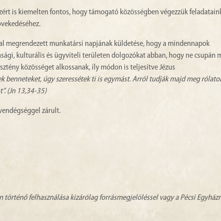
Ezért is kiemelten fontos, hogy támogató közösségben végezzük feladatain
övekedéséhez.
l megrendezett munkatársi napjának küldetése, hogy a mindennapok
sági, kulturális és ügyviteli területen dolgozókat abban, hogy ne csupán 
sztény közösséget alkossanak, íly módon is teljesítve Jézus
k benneteket, úgy szeressétek ti is egymást. Arról tudják majd meg rólato
”. (Jn 13,34-35)
vendégséggel zárult.
n történő felhasználása kizárólag forrásmegjelöléssel vagy a Pécsi Egyhá