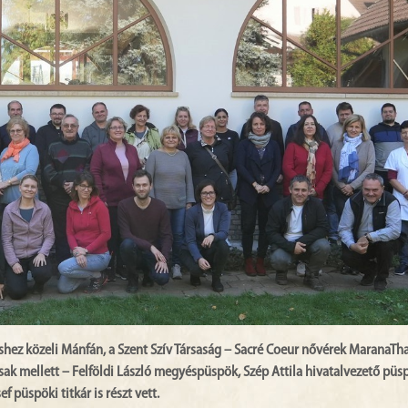
shez közeli Mánfán, a Szent Szív Társaság – Sacré Coeur nővérek MaranaTh
ak mellett – Felföldi László megyéspüspök, Szép Attila hivatalvezető püs
 püspöki titkár is részt vett.