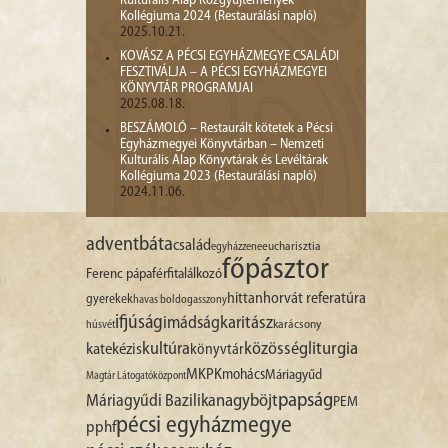
Kulturális Alap Közgyűjtemények
Kollégiuma 2024 (Restaurálási napló)
2025.10.21.
KOVÁSZ A PÉCSI EGYHÁZMEGYE CSALÁDI
FESZTIVÁLJA – A PÉCSI EGYHÁZMEGYEI
KÖNYVTÁR PROGRAMJAI
2025.08.18.
BESZÁMOLÓ – Restaurált kötetek a Pécsi
Egyházmegyei Könyvtárban – Nemzeti
Kulturális Alap Könyvtárak és Levéltárak
Kollégiuma 2023 (Restaurálási napló)
2024.11.06.
advent
báta
család
egyházzene
eucharisztia
főpásztor
Ferenc pápa
férfitalálkozó
hittan
horvát referatúra
gyerekek
havas boldogasszony
ifjúság
imádság
karitász
karácsony
húsvét
liturgia
kultúra
közösség
katekézis
könyvtár
MKPK
mohács
Máriagyűd
Magtár Látogatóközpont
papság
nagyböjt
Máriagyűdi Bazilika
PEM
pécsi egyházmegye
pphf