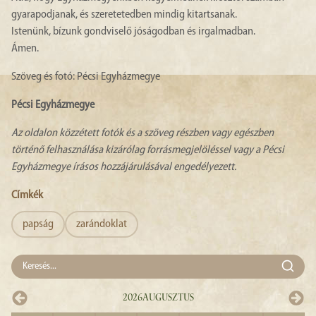
gyarapodjanak, és szeretetedben mindig kitartsanak.
Istenünk, bízunk gondviselő jóságodban és irgalmadban.
Ámen.
Szöveg és fotó: Pécsi Egyházmegye
Pécsi Egyházmegye
Az oldalon közzétett fotók és a szöveg részben vagy egészben
történő felhasználása kizárólag forrásmegjelöléssel vagy a Pécsi
Egyházmegye írásos hozzájárulásával engedélyezett.
Címkék
papság
zarándoklat
2026
Augusztus