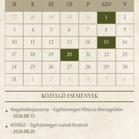
H
K
SZ
CS
P
SZO
V
27
28
29
30
31
1
2
3
4
5
6
7
8
9
10
11
12
13
14
15
16
17
18
19
20
21
22
23
24
25
26
27
28
29
30
31
1
2
3
4
5
6
KÖZELGŐ ESEMÉNYEK
Nagyboldogasszony – Egyházmegyei főbúcsú Máriagyűdön
- 2026.08.15.
KOVÁSZ – Egyházmegyei családi fesztivál
- 2026.08.20.