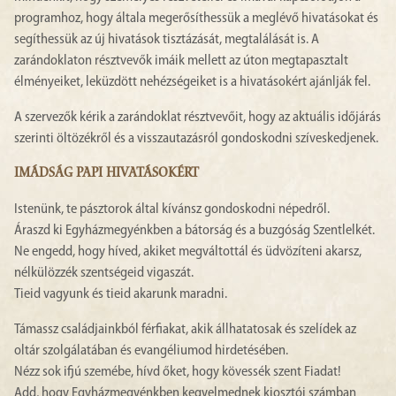
programhoz, hogy általa megerősíthessük a meglévő hivatásokat és
segíthessük az új hivatások tisztázását, megtalálását is. A
zarándoklaton résztvevők imáik mellett az úton megtapasztalt
élményeiket, leküzdött nehézségeiket is a hivatásokért ajánlják fel.
A szervezők kérik a zarándoklat résztvevőit, hogy az aktuális időjárás
szerinti öltözékről és a visszautazásról gondoskodni szíveskedjenek.
IMÁDSÁG PAPI HIVATÁSOKÉRT
Istenünk, te pásztorok által kívánsz gondoskodni népedről.
Áraszd ki Egyházmegyénkben a bátorság és a buzgóság Szentlelkét.
Ne engedd, hogy híved, akiket megváltottál és üdvözíteni akarsz,
nélkülözzék szentségeid vigaszát.
Tieid vagyunk és tieid akarunk maradni.
Támassz családjainkból férfiakat, akik állhatatosak és szelídek az
oltár szolgálatában és evangéliumod hirdetésében.
Nézz sok ifjú szemébe, hívd őket, hogy kövessék szent Fiadat!
Add, hogy Egyházmegyénkben kegyelmednek kiosztói számban