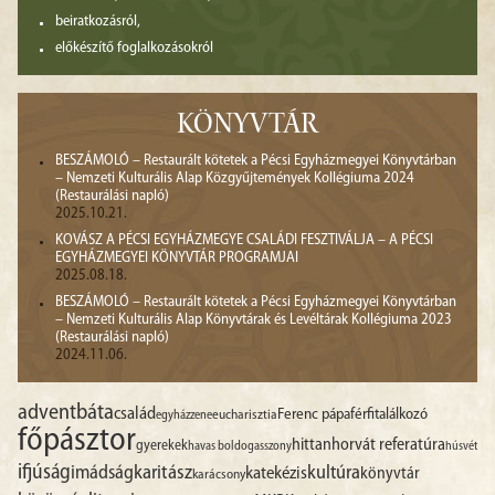
beiratkozásról,
előkészítő foglalkozásokról
KÖNYVTÁR
BESZÁMOLÓ – Restaurált kötetek a Pécsi Egyházmegyei Könyvtárban
– Nemzeti Kulturális Alap Közgyűjtemények Kollégiuma 2024
(Restaurálási napló)
2025.10.21.
KOVÁSZ A PÉCSI EGYHÁZMEGYE CSALÁDI FESZTIVÁLJA – A PÉCSI
EGYHÁZMEGYEI KÖNYVTÁR PROGRAMJAI
2025.08.18.
BESZÁMOLÓ – Restaurált kötetek a Pécsi Egyházmegyei Könyvtárban
– Nemzeti Kulturális Alap Könyvtárak és Levéltárak Kollégiuma 2023
(Restaurálási napló)
2024.11.06.
advent
báta
család
Ferenc pápa
férfitalálkozó
egyházzene
eucharisztia
főpásztor
hittan
horvát referatúra
gyerekek
havas boldogasszony
húsvét
ifjúság
imádság
karitász
kultúra
katekézis
könyvtár
karácsony