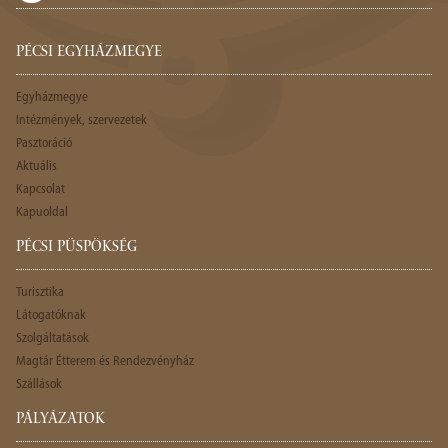
PÉCSI EGYHÁZMEGYE
Egyházmegye
Intézmények, szervezetek
Pasztoráció
Aktuális
Kapcsolat
Kapuoldal
PÉCSI PÜSPÖKSÉG
Turisztika
Látogatóknak
Szolgáltatások
Magtár Étterem és Rendezvényház
Szállások
PÁLYÁZATOK