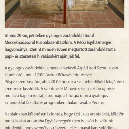
Június 20-án, pénteken gyalogos zarándoklat indul
Mecseknádasdról Püspökszentlászlóra. A Pécsi Egyházmegye
hagyományai szerint minden évben megtartott zarándoklatot a
papi- és szerzetesi hivatásokért ajánlják fel.
A gyalogos zarándoklat a mecseknádasdi Árpád-kori Szent István-
kápolnától indul 17:00 órakor Rékavár érintésével
Püspökszentlászlóra, ahol 20:00 órakor a szentelendőkért felajánlott
szentmise kezdődik. A szentmisét Mihovics Szebasztián újmisés
mohácsi káplán mutatja be, majd a liturgia után a gyalogos
zarándoklat fakultatív programként halad tovább Pécsre.
Napjainkban különösen is fontos, hogy kérjük az aratás Urát, küldjön
munkásokat aratásába Egyházmegyénkben is, ezért buzdítunk
mindenkit, hogy személyes részvétellel és imával kapcsolódjon a