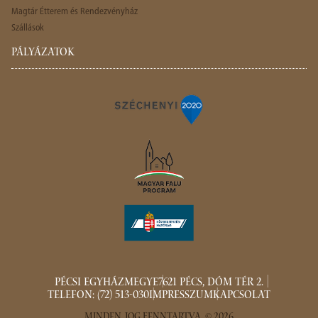
Magtár Étterem és Rendezvényház
Szállások
PÁLYÁZATOK
PÉCSI EGYHÁZMEGYE
7621 PÉCS, DÓM TÉR 2.
TELEFON: (72) 513-030
IMPRESSZUM
KAPCSOLAT
MINDEN JOG FENNTARTVA. © 2026