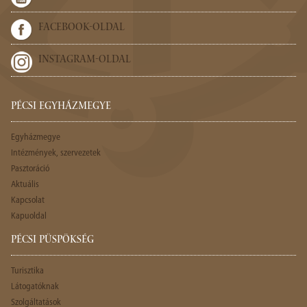
FACEBOOK-OLDAL
INSTAGRAM-OLDAL
PÉCSI EGYHÁZMEGYE
Egyházmegye
Intézmények, szervezetek
Pasztoráció
Aktuális
Kapcsolat
Kapuoldal
PÉCSI PÜSPÖKSÉG
Turisztika
Látogatóknak
Szolgáltatások