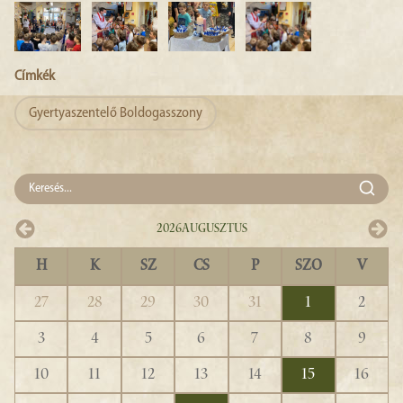
Címkék
Gyertyaszentelő Boldogasszony
2026
Augusztus
H
K
SZ
CS
P
SZO
V
27
28
29
30
31
1
2
3
4
5
6
7
8
9
10
11
12
13
14
15
16