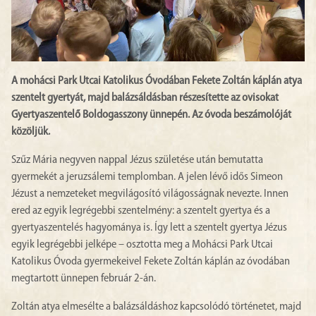
A mohácsi Park Utcai Katolikus Óvodában Fekete Zoltán káplán atya
szentelt gyertyát, majd balázsáldásban részesítette az ovisokat
Gyertyaszentelő Boldogasszony ünnepén. Az óvoda beszámolóját
közöljük.
Szűz Mária negyven nappal Jézus születése után bemutatta
gyermekét a jeruzsálemi templomban. A jelen lévő idős Simeon
Jézust a nemzeteket megvilágosító világosságnak nevezte. Innen
ered az egyik legrégebbi szentelmény: a szentelt gyertya és a
gyertyaszentelés hagyománya is. Így lett a szentelt gyertya Jézus
egyik legrégebbi jelképe – osztotta meg a Mohácsi Park Utcai
Katolikus Óvoda gyermekeivel Fekete Zoltán káplán az óvodában
megtartott ünnepen február 2-án.
Zoltán atya elmesélte a balázsáldáshoz kapcsolódó történetet, majd