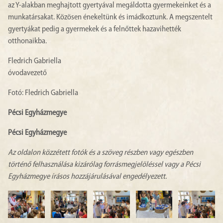
az Y-alakban meghajtott gyertyával megáldotta gyermekeinket és a
munkatársakat. Közösen énekeltünk és imádkoztunk. A megszentelt
gyertyákat pedig a gyermekek és a felnőttek hazavihették
otthonaikba.
Fledrich Gabriella
óvodavezető
Fotó: Fledrich Gabriella
Pécsi Egyházmegye
Pécsi Egyházmegye
Az oldalon közzétett fotók és a szöveg részben vagy egészben
történő felhasználása kizárólag forrásmegjelöléssel vagy a Pécsi
Egyházmegye írásos hozzájárulásával engedélyezett.