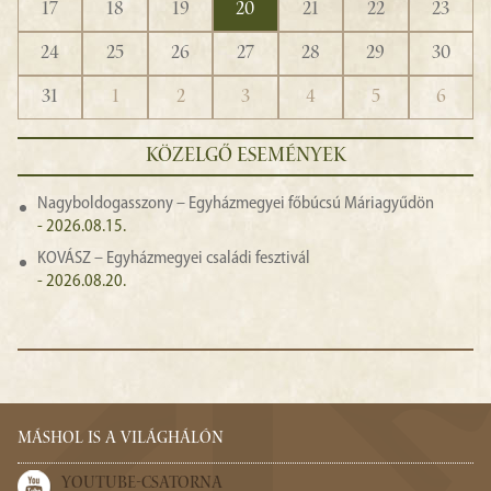
17
18
19
20
21
22
23
24
25
26
27
28
29
30
31
1
2
3
4
5
6
KÖZELGŐ ESEMÉNYEK
Nagyboldogasszony – Egyházmegyei főbúcsú Máriagyűdön
- 2026.08.15.
KOVÁSZ – Egyházmegyei családi fesztivál
- 2026.08.20.
MÁSHOL IS A VILÁGHÁLÓN
YOUTUBE-CSATORNA