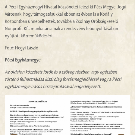
A Pécsi Egyházmegyi Hivatal köszönetét fejezi ki Pécs Megyei Jogú
Városnak, hogy támogatásukkal ebben az évben is a Kodály
Központban ünnepelhettek, továbbá a Zsolnay Örökségkezelő
Nonprofit Kft. munkatársainak a rendezvény lebonyolításában
nyújtott közreműködésért.
Fotó: Hegyi László
Pécsi Egyházmegye
Az oldalon közzétett fotók és a szöveg részben vagy egészben
történő felhasználása kizárólag forrásmegjelöléssel vagy a Pécsi
Egyházmegye írásos hozzájárulásával engedélyezett.