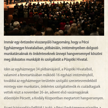
Immár egy évtizedre visszanyúló hagyomány, hogy a Pécsi
Egyházmegye hivatalaiban, plébániáin, intézményeiben dolgozó
munkatársaknak és önkénteseknek ünnepi hangversennyel köszöni
meg áldozatos munkáját és szolgálatát a Püspöki Hivatal.
Idén az egyházmegye 34 plébániájáról, a Püspöki Hivatalból,
valamint a fenntartásában működő 16 egyházi intézményből,
továbbá az egyházmegye területén szolgáló szerzetesrendekből
mintegy ezer munkatárs, önkéntes szolgálattevők és családtagjaik
vettek részt a november 26-án, advent első vasárnapjának
előestéjén Pécsett, a Kodály Központban megtartott hangversenyen.