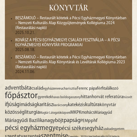
KÖNYVTÁR
BESZÁMOLÓ – Restaurált kötetek a Pécsi Egyházmegyei Könyvtárban
– Nemzeti Kulturális Alap Közgyűjtemények Kollégiuma 2024
(Restaurálási napló)
2025.10.21.
KOVÁSZ A PÉCSI EGYHÁZMEGYE CSALÁDI FESZTIVÁLJA – A PÉCSI
EGYHÁZMEGYEI KÖNYVTÁR PROGRAMJAI
2025.08.18.
BESZÁMOLÓ – Restaurált kötetek a Pécsi Egyházmegyei Könyvtárban
– Nemzeti Kulturális Alap Könyvtárak és Levéltárak Kollégiuma 2023
(Restaurálási napló)
2024.11.06.
advent
báta
család
Ferenc pápa
férfitalálkozó
egyházzene
eucharisztia
főpásztor
hittan
horvát referatúra
gyerekek
havas boldogasszony
húsvét
ifjúság
imádság
karitász
kultúra
katekézis
könyvtár
karácsony
liturgia
közösség
MKPK
mohács
Máriagyűd
Magtár Látogatóközpont
papság
nagyböjt
Máriagyűdi Bazilika
pphf
PEM
pécsi egyházmegye
pécsi székesegyház
szabadegyetem
szentmise
szentatya
szentek
szűzanya
szerzetesek