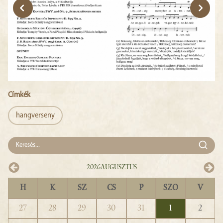
Címkék
hangverseny
2026
Augusztus
H
K
SZ
CS
P
SZO
V
27
28
29
30
31
1
2