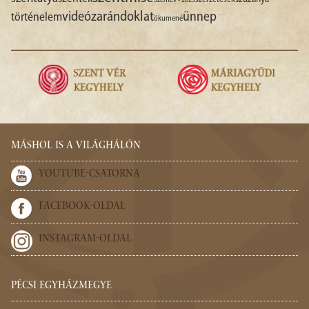
Szentév - 2025
videó
zarándoklat
ünnep
történelem
ökumené
MÁSHOL IS A VILÁGHÁLÓN
YOUTUBE-CSATORNA
FACEBOOK-OLDAL
INSTAGRAM-OLDAL
PÉCSI EGYHÁZMEGYE