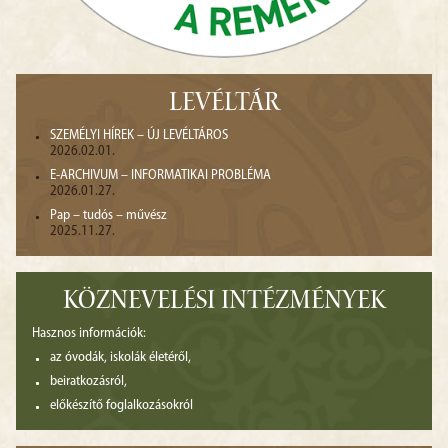
LEVÉLTÁR
SZEMÉLYI HÍREK – ÚJ LEVÉLTÁROS
2026.02.01.
E-ARCHIVUM – INFORMATIKAI PROBLÉMA
2026.01.27.
Pap – tudós – művész
2025.11.27.
KÖZNEVELÉSI INTÉZMÉNYEK
Hasznos információk:
az óvodák, iskolák életéről,
beiratkozásról,
előkészítő foglalkozásokról