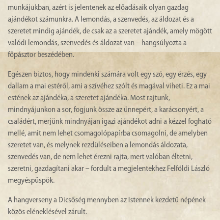
munkájukban, azért is jelentenek az előadásaik olyan gazdag
ajándékot számunkra. A lemondás, a szenvedés, az áldozat és a
szeretet mindig ajándék, de csak az a szeretet ajándék, amely mögött
valódi lemondás, szenvedés és áldozat van – hangsúlyozta a
főpásztor beszédében.
Egészen biztos, hogy mindenki számára volt egy szó, egy érzés, egy
dallam a mai estéről, ami a szívéhez szólt és magával viheti. Ez a mai
estének az ajándéka, a szeretet ajándéka. Most rajtunk,
mindnyájunkon a sor, fogjunk össze az ünnepért, a karácsonyért, a
családért, merjünk mindnyájan igazi ajándékot adni a kézzel fogható
mellé, amit nem lehet csomagolópapírba csomagolni, de amelyben
szeretet van, és melynek rezdüléseiben a lemondás áldozata,
szenvedés van, de nem lehet érezni rajta, mert valóban éltetni,
szeretni, gazdagítani akar – fordult a megjelentekhez Felföldi László
megyéspüspök.
A hangverseny a Dicsőség mennyben az Istennek kezdetű népének
közös eléneklésével zárult.