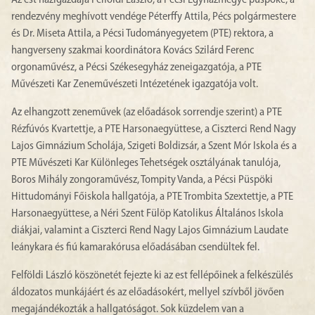
Az est házigazdája Felföldi László, a Pécsi Egyházmegye püspöke, a
rendezvény meghívott vendége Péterffy Attila, Pécs polgármestere
és Dr. Miseta Attila, a Pécsi Tudományegyetem (PTE) rektora, a
hangverseny szakmai koordinátora Kovács Szilárd Ferenc
orgonaművész, a Pécsi Székesegyház zeneigazgatója, a PTE
Művészeti Kar Zeneművészeti Intézetének igazgatója volt.
Az elhangzott zeneművek (az előadások sorrendje szerint) a PTE
Rézfúvós Kvartettje, a PTE Harsonaegyüttese, a Ciszterci Rend Nagy
Lajos Gimnázium Scholája, Szigeti Boldizsár, a Szent Mór Iskola és a
PTE Művészeti Kar Különleges Tehetségek osztályának tanulója,
Boros Mihály zongoraművész, Tompity Vanda, a Pécsi Püspöki
Hittudományi Főiskola hallgatója, a PTE Trombita Szextettje, a PTE
Harsonaegyüttese, a Néri Szent Fülöp Katolikus Általános Iskola
diákjai, valamint a Ciszterci Rend Nagy Lajos Gimnázium Laudate
leánykara és fiú kamarakórusa előadásában csendültek fel.
Felföldi László köszönetét fejezte ki az est fellépőinek a felkészülés
áldozatos munkájáért és az előadásokért, mellyel szívből jövően
megajándékozták a hallgatóságot. Sok küzdelem van a