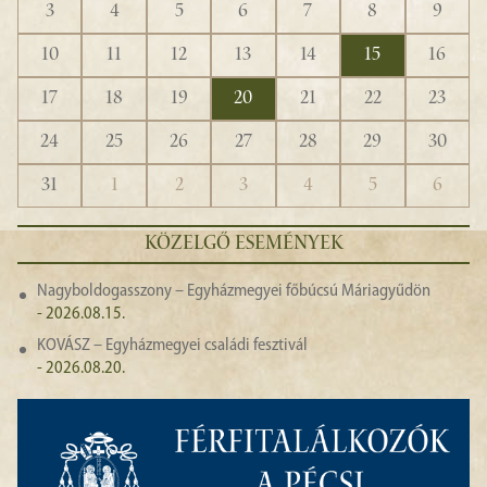
3
4
5
6
7
8
9
10
11
12
13
14
15
16
17
18
19
20
21
22
23
24
25
26
27
28
29
30
31
1
2
3
4
5
6
KÖZELGŐ ESEMÉNYEK
Nagyboldogasszony – Egyházmegyei főbúcsú Máriagyűdön
- 2026.08.15.
KOVÁSZ – Egyházmegyei családi fesztivál
- 2026.08.20.