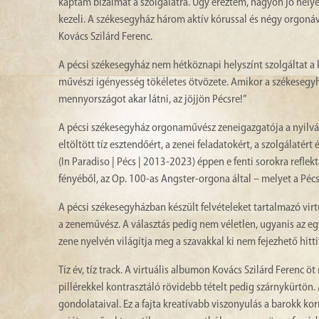
kaptam bizalmat a szolgálatra. Úgy éreztem, nagyon jó hely
kezeli. A székesegyház három aktív kórussal és négy orgoná
Kovács Szilárd Ferenc.
A pécsi székesegyház nem hétköznapi helyszínt szolgáltat a ká
művészi igényesség tökéletes ötvözete. Amikor a székesegyház
mennyországot akar látni, az jöjjön Pécsre!”
A pécsi székesegyház orgonaművész zeneigazgatója a nyilv
eltöltött tíz esztendőért, a zenei feladatokért, a szolgálatér
(In Paradiso | Pécs | 2013-2023) éppen e fenti sorokra refl
fényéből, az Op. 100-as Angster-orgona által – melyet a Péc
A pécsi székesegyházban készült felvételeket tartalmazó vi
a zeneművész. A választás pedig nem véletlen, ugyanis az eg
zene nyelvén világítja meg a szavakkal ki nem fejezhető hitti
Tíz év, tíz track. A virtuális albumon Kovács Szilárd Ferenc 
pillérekkel kontrasztáló rövidebb tételt pedig szárnykürtön
gondolataival. Ez a fajta kreatívabb viszonyulás a barokk kor