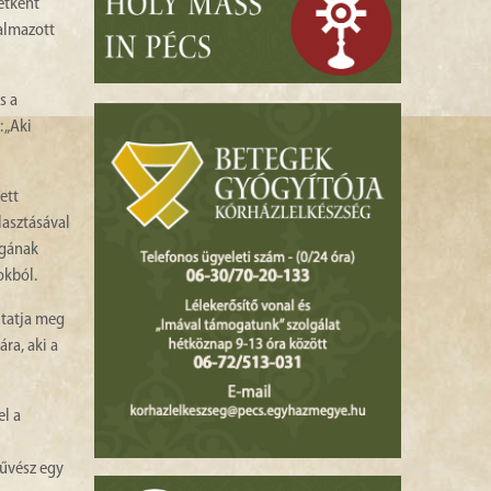
etként
almazott
s a
 „Aki
ett
lasztásával
ágának
okból.
ltatja meg
ra, aki a
el a
művész egy