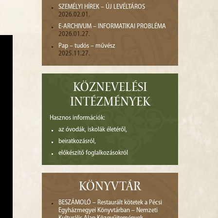
SZEMÉLYI HÍREK – ÚJ LEVÉLTÁROS
2026.02.01.
E-ARCHIVUM – INFORMATIKAI PROBLÉMA
2026.01.27.
Pap – tudós – művész
2025.11.27.
KÖZNEVELÉSI
INTÉZMÉNYEK
Hasznos információk:
az óvodák, iskolák életéről,
beiratkozásról,
előkészítő foglalkozásokról
KÖNYVTÁR
BESZÁMOLÓ – Restaurált kötetek a Pécsi
Egyházmegyei Könyvtárban – Nemzeti