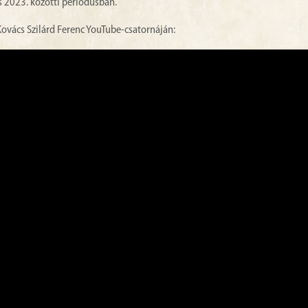
s 2023. közötti periódusban.
ovács Szilárd Ferenc YouTube-csatornáján: