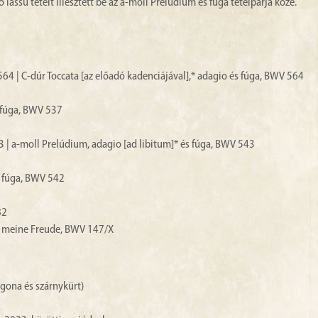
assú tételt illesztett be az a-moll Prelúdium és fúga tételpárja közé.
564 | C-dúr Toccata [az előadó kadenciájával],* adagio és fúga, BWV 564
s fúga, BWV 537
3 | a-moll Prelúdium, adagio [ad libitum]* és fúga, BWV 543
s fúga, BWV 542
82
et meine Freude, BWV 147/X
rgona és szárnykürt)