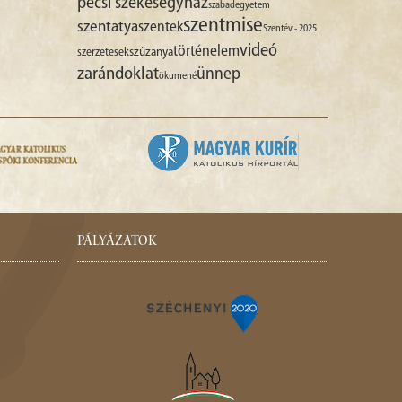
pécsi székesegyház
szabadegyetem
szentmise
szentatya
szentek
Szentév - 2025
videó
történelem
szűzanya
szerzetesek
zarándoklat
ünnep
ökumené
PÁLYÁZATOK