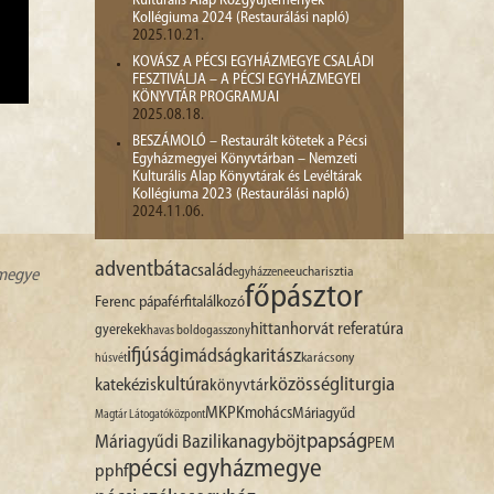
Kulturális Alap Közgyűjtemények
Kollégiuma 2024 (Restaurálási napló)
2025.10.21.
KOVÁSZ A PÉCSI EGYHÁZMEGYE CSALÁDI
FESZTIVÁLJA – A PÉCSI EGYHÁZMEGYEI
KÖNYVTÁR PROGRAMJAI
2025.08.18.
BESZÁMOLÓ – Restaurált kötetek a Pécsi
Egyházmegyei Könyvtárban – Nemzeti
Kulturális Alap Könyvtárak és Levéltárak
Kollégiuma 2023 (Restaurálási napló)
2024.11.06.
advent
báta
család
egyházzene
eucharisztia
zmegye
főpásztor
Ferenc pápa
férfitalálkozó
hittan
horvát referatúra
gyerekek
havas boldogasszony
ifjúság
imádság
karitász
karácsony
húsvét
liturgia
kultúra
közösség
katekézis
könyvtár
MKPK
mohács
Máriagyűd
Magtár Látogatóközpont
papság
nagyböjt
Máriagyűdi Bazilika
PEM
pécsi egyházmegye
pphf