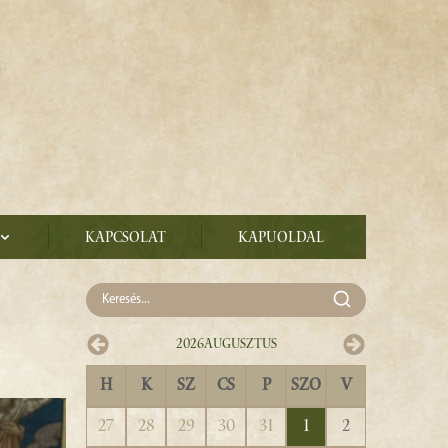
Kapcsolat
Kapuoldal
2026
Augusztus
H
K
SZ
CS
P
SZO
V
27
28
29
30
31
1
2