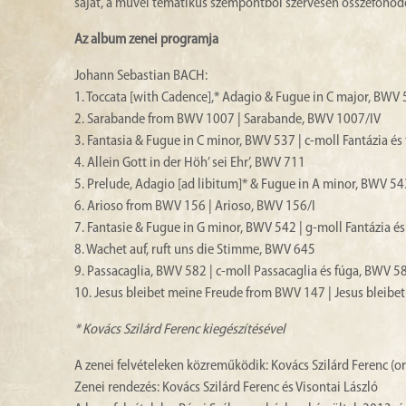
saját, a művel tematikus szempontból szervesen összefonódó l
Az album zenei programja
Johann Sebastian BACH:
1. Toccata [with Cadence],* Adagio & Fugue in C major, BWV 
2. Sarabande from BWV 1007 | Sarabande, BWV 1007/IV
3. Fantasia & Fugue in C minor, BWV 537 | c-moll Fantázia é
4. Allein Gott in der Höh’ sei Ehr’, BWV 711
5. Prelude, Adagio [ad libitum]* & Fugue in A minor, BWV 54
6. Arioso from BWV 156 | Arioso, BWV 156/I
7. Fantasie & Fugue in G minor, BWV 542 | g-moll Fantázia é
8. Wachet auf, ruft uns die Stimme, BWV 645
9. Passacaglia, BWV 582 | c-moll Passacaglia és fúga, BWV 5
10. Jesus bleibet meine Freude from BWV 147 | Jesus bleib
* Kovács Szilárd Ferenc kiegészítésével
A zenei felvételeken közreműködik: Kovács Szilárd Ferenc (o
Zenei rendezés: Kovács Szilárd Ferenc és Visontai László