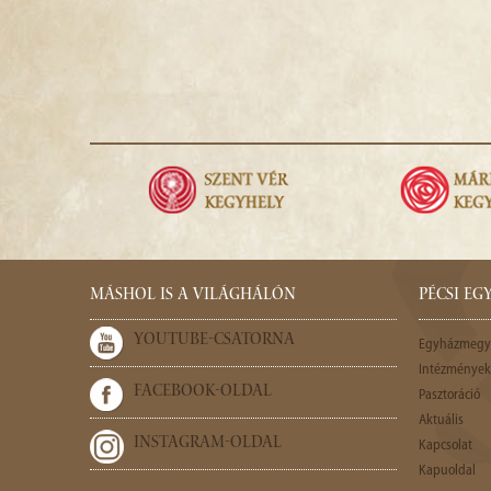
MÁSHOL IS A VILÁGHÁLÓN
PÉCSI E
YOUTUBE-CSATORNA
Egyházmegy
Intézmények,
FACEBOOK-OLDAL
Pasztoráció
Aktuális
INSTAGRAM-OLDAL
Kapcsolat
Kapuoldal