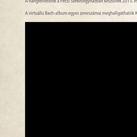
A hangfelvételek a Pécsi Székesegyházban készültek 2013. é
A virtuális Bach-album egyes zeneszámai meghallgathatók K