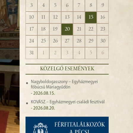
3
4
5
6
7
8
9
10
11
12
13
14
15
16
17
18
19
20
21
22
23
24
25
26
27
28
29
30
31
1
2
3
4
5
6
KÖZELGŐ ESEMÉNYEK
Nagyboldogasszony – Egyházmegyei
főbúcsú Máriagyűdön
- 2026.08.15.
KOVÁSZ – Egyházmegyei családi fesztivál
- 2026.08.20.