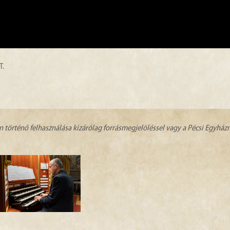
T.
n történő felhasználása kizárólag forrásmegjelöléssel vagy a Pécsi Egyhá