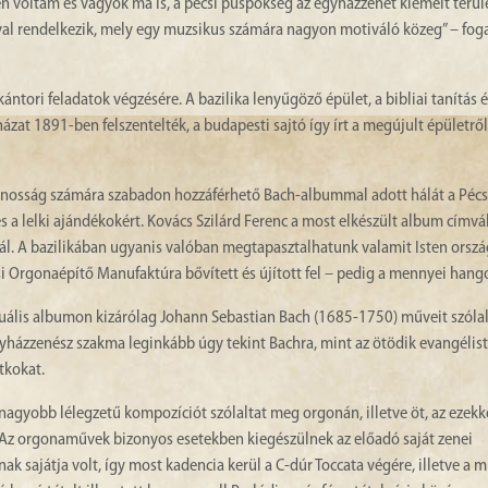
en voltam és vagyok ma is, a pécsi püspökség az egyházzenét kiemelt terül
val rendelkezik, mely egy muzsikus számára nagyon motiváló közeg” – fog
ntori feladatok végzésére. A bazilika lenyűgöző épület, a bibliai tanítás é
at 1891-ben felszentelték, a budapesti sajtó így írt a megújult épületről:
ánosság számára szabadon hozzáférhető Bach-albummal adott hálát a Pécs
t és a lelki ajándékokért. Kovács Szilárd Ferenc a most elkészült album címvá
ektál. A bazilikában ugyanis valóban megtapasztalhatunk valamit Isten orsz
si Orgonaépítő Manufaktúra bővített és újított fel – pedig a mennyei hang
rtuális albumon kizárólag Johann Sebastian Bach (1685-1750) műveit szóla
yházzenész szakma leginkább úgy tekint Bachra, mint az ötödik evangélistá
tkokat.
öt nagyobb lélegzetű kompozíciót szólaltat meg orgonán, illetve öt, az ezekk
. Az orgonaművek bizonyos esetekben kiegészülnek az előadó saját zenei
nak sajátja volt, így most kadencia kerül a C-dúr Toccata végére, illetve a 