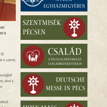
ori
t is
 fő
 is szerez,
össégből
m, ahol a
si
pöktől