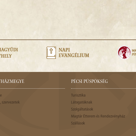
GYHÁZMEGYE
PÉCSI PÜSPÖKSÉG
e
Turisztika
 szervezetek
Látogatóknak
Szolgáltatások
Magtár Étterem és Rendezvényház
Szállások