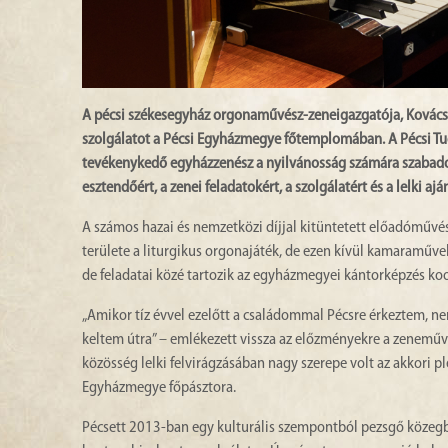
A pécsi székesegyház orgonaművész-zeneigazgatója, Kovács S
szolgálatot a Pécsi Egyházmegye főtemplomában. A Pécsi T
tevékenykedő egyházzenész a nyilvánosság számára szabadon 
esztendőért, a zenei feladatokért, a szolgálatért és a lelki aj
A számos hazai és nemzetközi díjjal kitüntetett előadóműv
területe a liturgikus orgonajáték, de ezen kívül kamaraműve
de feladatai közé tartozik az egyházmegyei kántorképzés koo
„Amikor tíz évvel ezelőtt a családommal Pécsre érkeztem, 
keltem útra” – emlékezett vissza az előzményekre a zeneműv
közösség lelki felvirágzásában nagy szerepe volt az akkori p
Egyházmegye főpásztora.
Pécsett 2013-ban egy kulturális szempontból pezsgő közeg