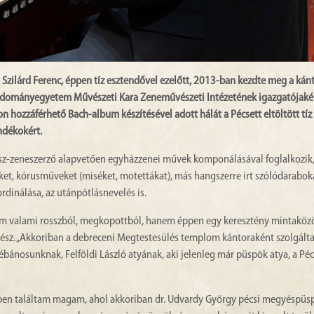
zilárd Ferenc, éppen tíz esztendővel ezelőtt, 2013-ban kezdte meg a kánt
udományegyetem Művészeti Kara Zeneművészeti Intézetének igazgatójakén
hozzáférhető Bach-album készítésével adott hálát a Pécsett eltöltött tíz
ándékokért.
ész-zeneszerző alapvetően egyházzenei művek komponálásával foglalkozik,
ket, kórusműveket (miséket, motettákat), más hangszerre írt szólódarabokat
rdinálása, az utánpótlásnevelés is.
nem valami rosszból, megkopottból, hanem éppen egy keresztény mintaköz
ész. „Akkoriban a debreceni Megtestesülés templom kántoraként szolgálta
lébánosunknak, Felföldi László atyának, aki jelenleg már püspök atya, a Péc
ben találtam magam, ahol akkoriban dr. Udvardy György pécsi megyéspüs