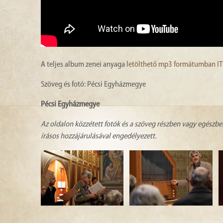
A teljes album zenei anyaga
letölthető mp3 formátumban IT
Szöveg és fotó: Pécsi Egyházmegye
Pécsi Egyházmegye
Az oldalon közzétett fotók és a szöveg részben vagy egészbe
írásos hozzájárulásával engedélyezett.