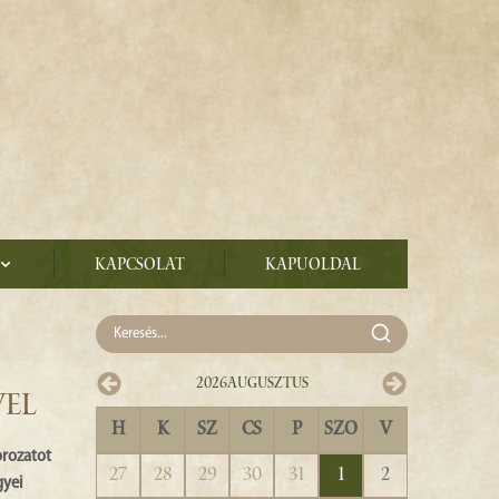
Kapcsolat
Kapuoldal
2026
Augusztus
VEL
H
K
SZ
CS
P
SZO
V
rozatot
27
28
29
30
31
1
2
gyei