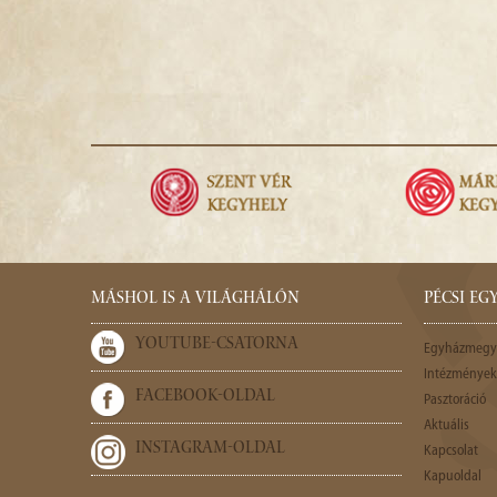
MÁSHOL IS A VILÁGHÁLÓN
PÉCSI E
YOUTUBE-CSATORNA
Egyházmegy
Intézmények,
FACEBOOK-OLDAL
Pasztoráció
Aktuális
INSTAGRAM-OLDAL
Kapcsolat
Kapuoldal