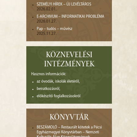
SZEMÉLYI HÍREK – ÚJ LEVÉLTÁROS
2026.02.01.
E-ARCHIVUM – INFORMATIKAI PROBLÉMA
2026.01.27.
Pap – tudós – művész
2025.11.27.
KÖZNEVELÉSI
INTÉZMÉNYEK
Hasznos információk:
az óvodák, iskolák életéről,
beiratkozásról,
előkészítő foglalkozásokról
KÖNYVTÁR
BESZÁMOLÓ – Restaurált kötetek a Pécsi
Egyházmegyei Könyvtárban – Nemzeti