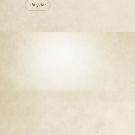
könyvtár