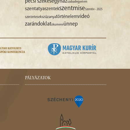
pécsi székesegyház
szabadegyetem
szentmise
szentatya
szentek
Szentév - 2025
videó
történelem
szűzanya
szerzetesek
zarándoklat
ünnep
ökumené
PÁLYÁZATOK