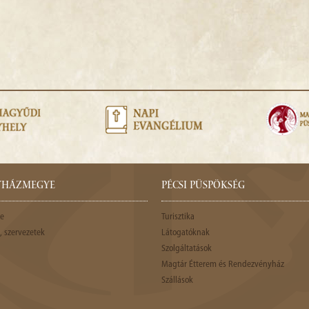
GYHÁZMEGYE
PÉCSI PÜSPÖKSÉG
e
Turisztika
 szervezetek
Látogatóknak
Szolgáltatások
Magtár Étterem és Rendezvényház
Szállások