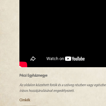
Pécsi Egyházmegye
Az oldalon közzétett fotók és a szöveg részben vagy egészbe
írásos hozzájárulásával engedélyezett.
Címkék