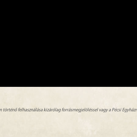
n történő felhasználása kizárólag forrásmegjelöléssel vagy a Pécsi Egyhá