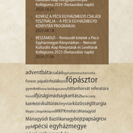
Kulturális Alap Közgyűjtemények
Kollégiuma 2024 (Restaurálási napló)
2025.10.21.
KOVÁSZ A PÉCSI EGYHÁZMEGYE CSALÁDI
FESZTIVÁLJA – A PÉCSI EGYHÁZMEGYEI
KÖNYVTÁR PROGRAMJAI
2025.08.18.
BESZÁMOLÓ – Restaurált kötetek a Pécsi
Egyházmegyei Könyvtárban – Nemzeti
Kulturális Alap Könyvtárak és Levéltárak
Kollégiuma 2023 (Restaurálási napló)
2024.11.06.
advent
báta
család
egyházzene
eucharisztia
főpásztor
Ferenc pápa
férfitalálkozó
hittan
horvát referatúra
gyerekek
havas boldogasszony
ifjúság
imádság
karitász
karácsony
húsvét
liturgia
kultúra
közösség
katekézis
könyvtár
MKPK
mohács
Máriagyűd
Magtár Látogatóközpont
papság
nagyböjt
Máriagyűdi Bazilika
PEM
pécsi egyházmegye
pphf