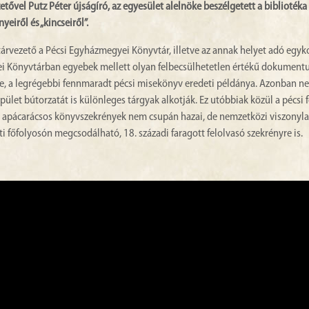
ővel Putz Péter újságíró, az egyesület alelnöke beszélgetett a bibliotéka
eiről és „kincseiről”.
rvezető a Pécsi Egyházmegyei Könyvtár, illetve az annak helyet adó egyk
yei Könyvtárban egyebek mellett olyan felbecsülhetetlen értékű dokumen
ale, a legrégebbi fennmaradt pécsi misekönyv eredeti példánya. Azonban 
et bútorzatát is különleges tárgyak alkotják. Ez utóbbiak közül a pécsi 
 apácarácsos könyvszekrények nem csupán hazai, de nemzetközi viszonyla
főfolyosón megcsodálható, 18. századi faragott felolvasó szekrényre is.