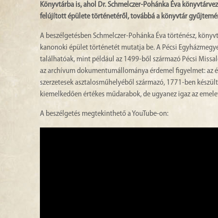
Könyvtárba is, ahol Dr. Schmelczer-Pohánka Éva könyvtárvezet
felújított épülete történetéről, továbbá a könyvtár gyűjtemény
A beszélgetésben Schmelczer-Pohánka Éva történész, könyvtá
kanonoki épület történetét mutatja be. A Pécsi Egyházmeg
találhatóak, mint például az 1499-ből származó Pécsi Miss
az archívum dokumentumállománya érdemel figyelmet: az épül
szerzetesek asztalosműhelyéből származó, 1771-ben készült
kiemelkedően értékes műdarabok, de ugyanez igaz az emeleti 
A beszélgetés megtekinthető a YouTube-on: