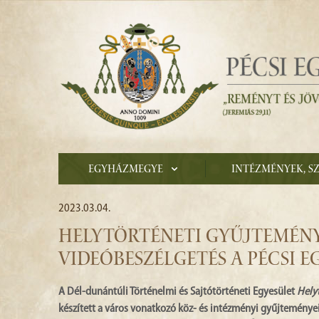
Egyházmegye
Intézmények, s
2023.03.04.
HELYTÖRTÉNETI GYŰJTEMÉNY
VIDEÓBESZÉLGETÉS A PÉCSI 
A Dél-dunántúli Történelmi és Sajtótörténeti Egyesület
Hely
készített a város vonatkozó köz- és intézményi gyűjteménye