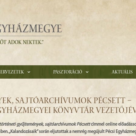
zervezetek
Pasztoráció
Aktuális
EK, SAJTÓARCHÍVUMOK PÉCSETT –
EGYHÁZMEGYEI KÖNYVTÁR VEZETŐJÉ
történeti gyűjtemények, sajtóarchívumok Pécsett
címmel online előadásso
iben. „Kalandozásaik” során eljutottak a nemrég megújult Pécsi Egyházme