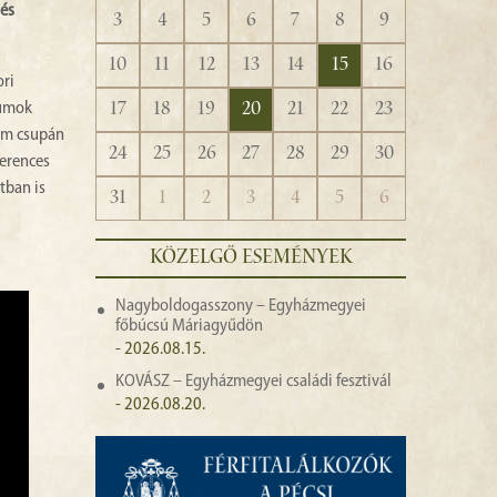
 és
3
4
5
6
7
8
9
10
11
12
13
14
15
16
ori
17
18
19
20
21
22
23
tumok
nem csupán
24
25
26
27
28
29
30
ferences
tban is
31
1
2
3
4
5
6
KÖZELGŐ ESEMÉNYEK
Nagyboldogasszony – Egyházmegyei
főbúcsú Máriagyűdön
- 2026.08.15.
KOVÁSZ – Egyházmegyei családi fesztivál
- 2026.08.20.