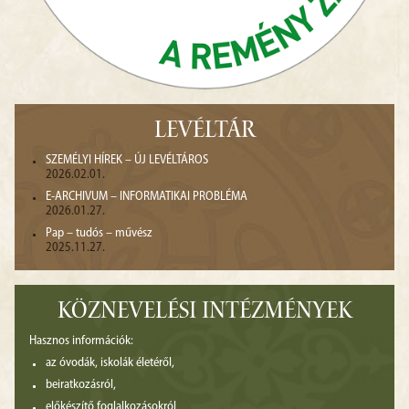
LEVÉLTÁR
SZEMÉLYI HÍREK – ÚJ LEVÉLTÁROS
2026.02.01.
E-ARCHIVUM – INFORMATIKAI PROBLÉMA
2026.01.27.
Pap – tudós – művész
2025.11.27.
KÖZNEVELÉSI INTÉZMÉNYEK
Hasznos információk:
az óvodák, iskolák életéről,
beiratkozásról,
előkészítő foglalkozásokról