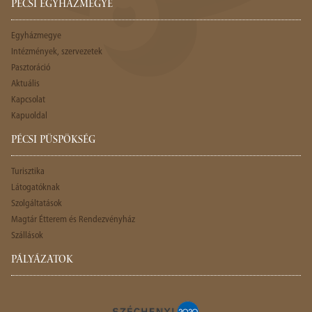
PÉCSI EGYHÁZMEGYE
Egyházmegye
Intézmények, szervezetek
Pasztoráció
Aktuális
Kapcsolat
Kapuoldal
PÉCSI PÜSPÖKSÉG
Turisztika
Látogatóknak
Szolgáltatások
Magtár Étterem és Rendezvényház
Szállások
PÁLYÁZATOK