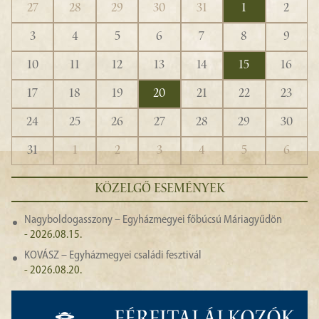
27
28
29
30
31
1
2
3
4
5
6
7
8
9
10
11
12
13
14
15
16
17
18
19
20
21
22
23
24
25
26
27
28
29
30
31
1
2
3
4
5
6
KÖZELGŐ ESEMÉNYEK
Nagyboldogasszony – Egyházmegyei főbúcsú Máriagyűdön
- 2026.08.15.
KOVÁSZ – Egyházmegyei családi fesztivál
- 2026.08.20.