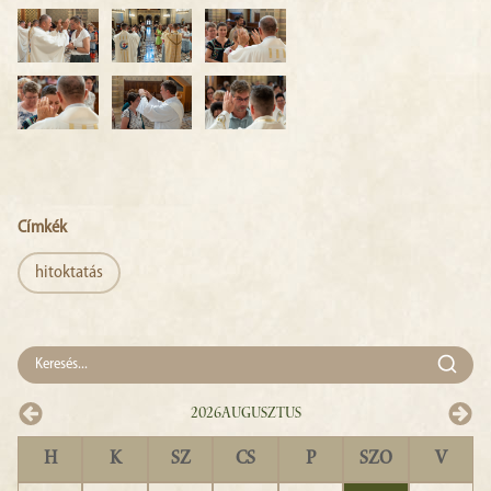
Címkék
hitoktatás
2026
Augusztus
H
K
SZ
CS
P
SZO
V