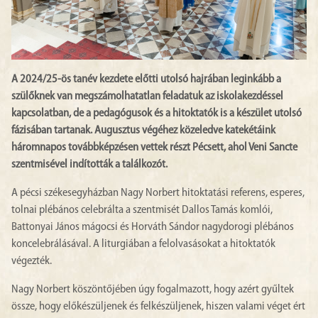
A 2024/25-ös tanév kezdete előtti utolsó hajrában leginkább a
szülőknek van megszámolhatatlan feladatuk az iskolakezdéssel
kapcsolatban, de a pedagógusok és a hitoktatók is a készület utolsó
fázisában tartanak. Augusztus végéhez közeledve katekétáink
háromnapos továbbképzésen vettek részt Pécsett, ahol Veni Sancte
szentmisével indították a találkozót.
A pécsi székesegyházban Nagy Norbert hitoktatási referens, esperes,
tolnai plébános celebrálta a szentmisét Dallos Tamás komlói,
Battonyai János mágocsi és Horváth Sándor nagydorogi plébános
koncelebrálásával. A liturgiában a felolvasásokat a hitoktatók
végezték.
Nagy Norbert köszöntőjében úgy fogalmazott, hogy azért gyűltek
össze, hogy előkészüljenek és felkészüljenek, hiszen valami véget ért