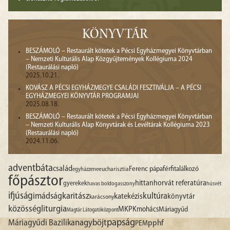
KÖNYVTÁR
BESZÁMOLÓ – Restaurált kötetek a Pécsi Egyházmegyei Könyvtárban
– Nemzeti Kulturális Alap Közgyűjtemények Kollégiuma 2024
(Restaurálási napló)
2025.10.21.
KOVÁSZ A PÉCSI EGYHÁZMEGYE CSALÁDI FESZTIVÁLJA – A PÉCSI
EGYHÁZMEGYEI KÖNYVTÁR PROGRAMJAI
2025.08.18.
BESZÁMOLÓ – Restaurált kötetek a Pécsi Egyházmegyei Könyvtárban
– Nemzeti Kulturális Alap Könyvtárak és Levéltárak Kollégiuma 2023
(Restaurálási napló)
2024.11.06.
advent
báta
család
Ferenc pápa
férfitalálkozó
egyházzene
eucharisztia
főpásztor
hittan
horvát referatúra
gyerekek
havas boldogasszony
húsvét
ifjúság
imádság
karitász
kultúra
katekézis
könyvtár
karácsony
liturgia
közösség
MKPK
mohács
Máriagyűd
Magtár Látogatóközpont
papság
nagyböjt
Máriagyűdi Bazilika
pphf
PEM