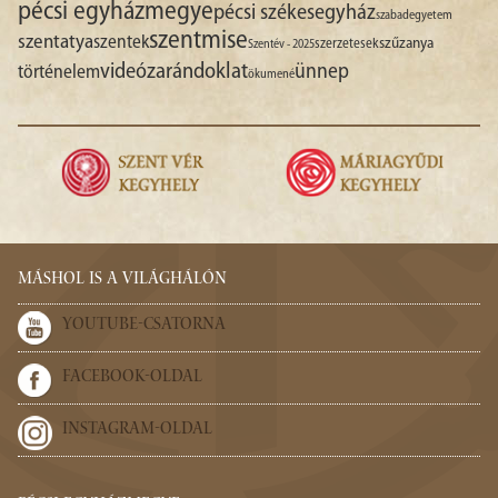
pécsi egyházmegye
pécsi székesegyház
szabadegyetem
szentmise
szentatya
szentek
szűzanya
szerzetesek
Szentév - 2025
videó
zarándoklat
ünnep
történelem
ökumené
MÁSHOL IS A VILÁGHÁLÓN
YOUTUBE-CSATORNA
FACEBOOK-OLDAL
INSTAGRAM-OLDAL