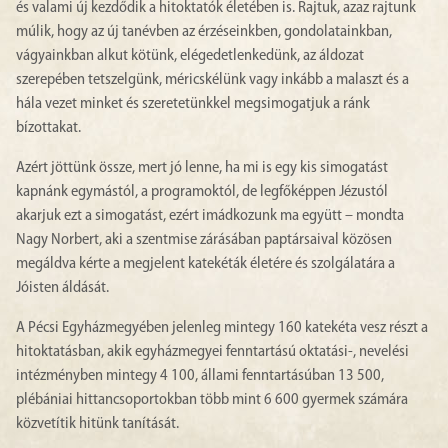
és valami új kezdődik a hitoktatók életében is. Rajtuk, azaz rajtunk
múlik, hogy az új tanévben az érzéseinkben, gondolatainkban,
vágyainkban alkut kötünk, elégedetlenkedünk, az áldozat
szerepében tetszelgünk, méricskélünk vagy inkább a malaszt és a
hála vezet minket és szeretetünkkel megsimogatjuk a ránk
bízottakat.
Azért jöttünk össze, mert jó lenne, ha mi is egy kis simogatást
kapnánk egymástól, a programoktól, de legfőképpen Jézustól
akarjuk ezt a simogatást, ezért imádkozunk ma együtt – mondta
Nagy Norbert, aki a szentmise zárásában paptársaival közösen
megáldva kérte a megjelent katekéták életére és szolgálatára a
Jóisten áldását.
A Pécsi Egyházmegyében jelenleg mintegy 160 katekéta vesz részt a
hitoktatásban, akik egyházmegyei fenntartású oktatási-, nevelési
intézményben mintegy 4 100, állami fenntartásúban 13 500,
plébániai hittancsoportokban több mint 6 600 gyermek számára
közvetítik hitünk tanítását.